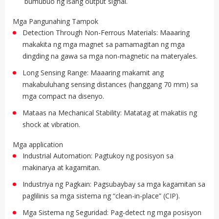
bumubuo ng isang output signal.
Mga Pangunahing Tampok
Detection Through Non-Ferrous Materials: Maaaring
makakita ng mga magnet sa pamamagitan ng mga
dingding na gawa sa mga non-magnetic na materyales.
Long Sensing Range: Maaaring makamit ang
makabuluhang sensing distances (hanggang 70 mm) sa
mga compact na disenyo.
Mataas na Mechanical Stability: Matatag at makatiis ng
shock at vibration.
Mga application
Industrial Automation: Pagtukoy ng posisyon sa
makinarya at kagamitan.
Industriya ng Pagkain: Pagsubaybay sa mga kagamitan sa
paglilinis sa mga sistema ng “clean-in-place” (CIP).
Mga Sistema ng Seguridad: Pag-detect ng mga posisyon