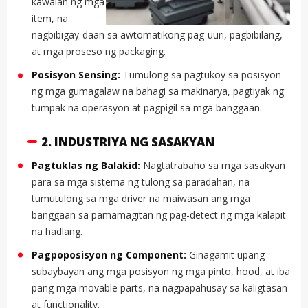
kawalan ng mga
item, na
nagbibigay-daan sa awtomatikong pag-uuri, pagbibilang,
at mga proseso ng packaging.
Posisyon Sensing:
Tumulong sa pagtukoy sa posisyon
ng mga gumagalaw na bahagi sa makinarya, pagtiyak ng
tumpak na operasyon at pagpigil sa mga banggaan.
2. INDUSTRIYA NG SASAKYAN
Pagtuklas ng Balakid:
Nagtatrabaho sa mga sasakyan
para sa mga sistema ng tulong sa paradahan, na
tumutulong sa mga driver na maiwasan ang mga
banggaan sa pamamagitan ng pag-detect ng mga kalapit
na hadlang.
Pagpoposisyon ng Component:
Ginagamit upang
subaybayan ang mga posisyon ng mga pinto, hood, at iba
pang mga movable parts, na nagpapahusay sa kaligtasan
at functionality.