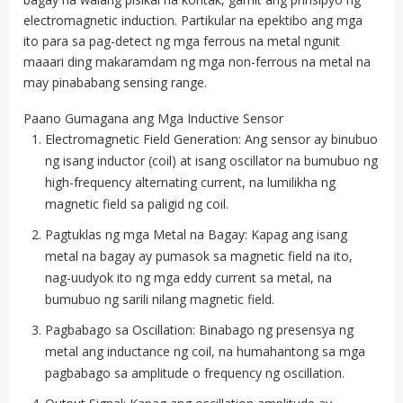
electromagnetic induction. Partikular na epektibo ang mga
ito para sa pag-detect ng mga ferrous na metal ngunit
maaari ding makaramdam ng mga non-ferrous na metal na
may pinababang sensing range.
Paano Gumagana ang Mga Inductive Sensor
Electromagnetic Field Generation: Ang sensor ay binubuo
ng isang inductor (coil) at isang oscillator na bumubuo ng
high-frequency alternating current, na lumilikha ng
magnetic field sa paligid ng coil.
Pagtuklas ng mga Metal na Bagay: Kapag ang isang
metal na bagay ay pumasok sa magnetic field na ito,
nag-uudyok ito ng mga eddy current sa metal, na
bumubuo ng sarili nilang magnetic field.
Pagbabago sa Oscillation: Binabago ng presensya ng
metal ang inductance ng coil, na humahantong sa mga
pagbabago sa amplitude o frequency ng oscillation.