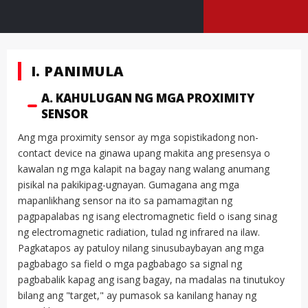
I. PANIMULA
A. KAHULUGAN NG MGA PROXIMITY
SENSOR
Ang mga proximity sensor ay mga sopistikadong non-
contact device na ginawa upang makita ang presensya o
kawalan ng mga kalapit na bagay nang walang anumang
pisikal na pakikipag-ugnayan. Gumagana ang mga
mapanlikhang sensor na ito sa pamamagitan ng
pagpapalabas ng isang electromagnetic field o isang sinag
ng electromagnetic radiation, tulad ng infrared na ilaw.
Pagkatapos ay patuloy nilang sinusubaybayan ang mga
pagbabago sa field o mga pagbabago sa signal ng
pagbabalik kapag ang isang bagay, na madalas na tinutukoy
bilang ang "target," ay pumasok sa kanilang hanay ng