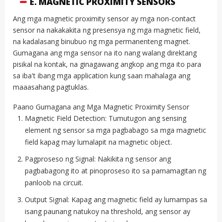
E. MAGNETIC PROXIMITY SENSORS
Ang mga magnetic proximity sensor ay mga non-contact
sensor na nakakakita ng presensya ng mga magnetic field,
na kadalasang binubuo ng mga permanenteng magnet.
Gumagana ang mga sensor na ito nang walang direktang
pisikal na kontak, na ginagawang angkop ang mga ito para
sa iba't ibang mga application kung saan mahalaga ang
maaasahang pagtuklas.
Paano Gumagana ang Mga Magnetic Proximity Sensor
Magnetic Field Detection: Tumutugon ang sensing
element ng sensor sa mga pagbabago sa mga magnetic
field kapag may lumalapit na magnetic object.
Pagproseso ng Signal: Nakikita ng sensor ang
pagbabagong ito at pinoproseso ito sa pamamagitan ng
panloob na circuit.
Output Signal: Kapag ang magnetic field ay lumampas sa
isang paunang natukoy na threshold, ang sensor ay