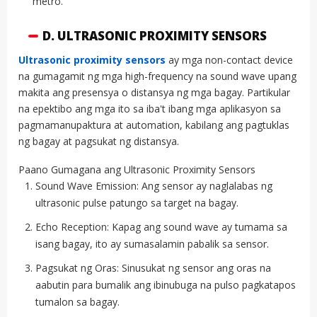
metro.
D. ULTRASONIC PROXIMITY SENSORS
Ultrasonic proximity sensors
ay mga non-contact device
na gumagamit ng mga high-frequency na sound wave upang
makita ang presensya o distansya ng mga bagay. Partikular
na epektibo ang mga ito sa iba't ibang mga aplikasyon sa
pagmamanupaktura at automation, kabilang ang pagtuklas
ng bagay at pagsukat ng distansya.
Paano Gumagana ang Ultrasonic Proximity Sensors
Sound Wave Emission: Ang sensor ay naglalabas ng
ultrasonic pulse patungo sa target na bagay.
Echo Reception: Kapag ang sound wave ay tumama sa
isang bagay, ito ay sumasalamin pabalik sa sensor.
Pagsukat ng Oras: Sinusukat ng sensor ang oras na
aabutin para bumalik ang ibinubuga na pulso pagkatapos
tumalon sa bagay.