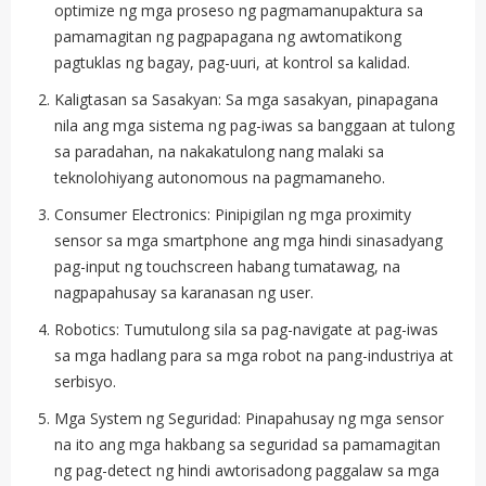
optimize ng mga proseso ng pagmamanupaktura sa
pamamagitan ng pagpapagana ng awtomatikong
pagtuklas ng bagay, pag-uuri, at kontrol sa kalidad.
Kaligtasan sa Sasakyan: Sa mga sasakyan, pinapagana
nila ang mga sistema ng pag-iwas sa banggaan at tulong
sa paradahan, na nakakatulong nang malaki sa
teknolohiyang autonomous na pagmamaneho.
Consumer Electronics: Pinipigilan ng mga proximity
sensor sa mga smartphone ang mga hindi sinasadyang
pag-input ng touchscreen habang tumatawag, na
nagpapahusay sa karanasan ng user.
Robotics: Tumutulong sila sa pag-navigate at pag-iwas
sa mga hadlang para sa mga robot na pang-industriya at
serbisyo.
Mga System ng Seguridad: Pinapahusay ng mga sensor
na ito ang mga hakbang sa seguridad sa pamamagitan
ng pag-detect ng hindi awtorisadong paggalaw sa mga