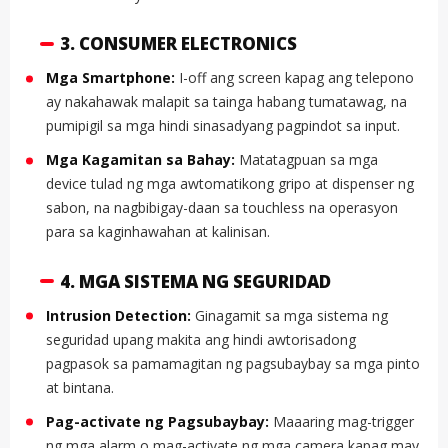
3. CONSUMER ELECTRONICS
Mga Smartphone:
I-off ang screen kapag ang telepono
ay nakahawak malapit sa tainga habang tumatawag, na
pumipigil sa mga hindi sinasadyang pagpindot sa input.
Mga Kagamitan sa Bahay:
Matatagpuan sa mga
device tulad ng mga awtomatikong gripo at dispenser ng
sabon, na nagbibigay-daan sa touchless na operasyon
para sa kaginhawahan at kalinisan.
4. MGA SISTEMA NG SEGURIDAD
Intrusion Detection:
Ginagamit sa mga sistema ng
seguridad upang makita ang hindi awtorisadong
pagpasok sa pamamagitan ng pagsubaybay sa mga pinto
at bintana.
Pag-activate ng Pagsubaybay:
Maaaring mag-trigger
ng mga alarm o mag-activate ng mga camera kapag may