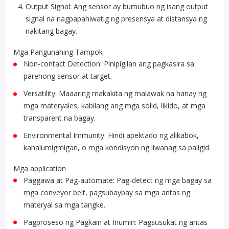
Output Signal: Ang sensor ay bumubuo ng isang output
signal na nagpapahiwatig ng presensya at distansya ng
nakitang bagay.
Mga Pangunahing Tampok
Non-contact Detection: Pinipigilan ang pagkasira sa
parehong sensor at target.
Versatility: Maaaring makakita ng malawak na hanay ng
mga materyales, kabilang ang mga solid, likido, at mga
transparent na bagay.
Environmental Immunity: Hindi apektado ng alikabok,
kahalumigmigan, o mga kondisyon ng liwanag sa paligid.
Mga application
Paggawa at Pag-automate: Pag-detect ng mga bagay sa
mga conveyor belt, pagsubaybay sa mga antas ng
materyal sa mga tangke.
Pagproseso ng Pagkain at Inumin: Pagsusukat ng antas