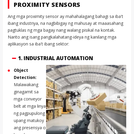
PROXIMITY SENSORS
Ang mga proximity sensor ay mahahalagang bahagi sa iba't
ibang industriya, na nagbibigay ng mahusay at maaasahang
pagtuklas ng mga bagay nang walang pisikal na kontak.
Narito ang isang pangkalahatang-ideya ng kanilang mga
aplikasyon sa iba't ibang sektor:
1. INDUSTRIAL AUTOMATION
Object
Detection:
Malawakang
ginagamit sa
mga conveyor
belt at mga linya
ng pagpupulong
upang matukoy
ang presensya o