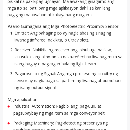
pisikal na pakikipag-ugnayan. Malawakang ginagamit ang
mga ito sa iba't ibang mga aplikasyon dahil sa kanilang
pagiging maaasahan at kakayahang magamit.
Paano Gumagana ang Mga Photoelectric Proximity Sensor
Emitter: Ang bahaging ito ay naglalabas ng sinag ng
liwanag (infrared, nakikita, o ultraviolet).
Receiver: Nakikita ng receiver ang ibinubuga na ilaw,
sinusukat ang alinman sa naka-reflect na liwanag mula sa
isang bagay o pagkagambala ng light beam.
Pagproseso ng Signal: Ang mga proseso ng circuitry ng
sensor ay nagbabago sa pattern ng liwanag at bumubuo
ng isang output signal.
Mga application
Industrial Automation: Pagbibilang, pag-uuri, at
pagsubaybay ng mga item sa mga conveyor belt.
Packaging Machinery: Pag-detect ng presensya ng
produkto para sa mga awtomatikong proseso ng