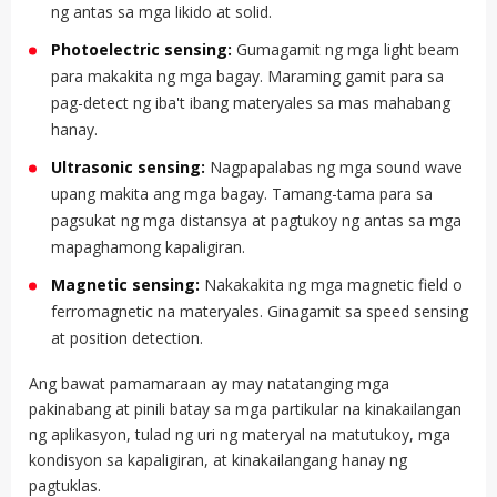
ng antas sa mga likido at solid.
Photoelectric sensing:
Gumagamit ng mga light beam
para makakita ng mga bagay. Maraming gamit para sa
pag-detect ng iba't ibang materyales sa mas mahabang
hanay.
Ultrasonic sensing:
Nagpapalabas ng mga sound wave
upang makita ang mga bagay. Tamang-tama para sa
pagsukat ng mga distansya at pagtukoy ng antas sa mga
mapaghamong kapaligiran.
Magnetic sensing:
Nakakakita ng mga magnetic field o
ferromagnetic na materyales. Ginagamit sa speed sensing
at position detection.
Ang bawat pamamaraan ay may natatanging mga
pakinabang at pinili batay sa mga partikular na kinakailangan
ng aplikasyon, tulad ng uri ng materyal na matutukoy, mga
kondisyon sa kapaligiran, at kinakailangang hanay ng
pagtuklas.