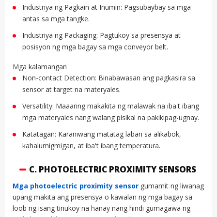
Industriya ng Pagkain at Inumin: Pagsubaybay sa mga
antas sa mga tangke.
Industriya ng Packaging: Pagtukoy sa presensya at
posisyon ng mga bagay sa mga conveyor belt.
Mga kalamangan
Non-contact Detection: Binabawasan ang pagkasira sa
sensor at target na materyales.
Versatility: Maaaring makakita ng malawak na iba't ibang
mga materyales nang walang pisikal na pakikipag-ugnay.
Katatagan: Karaniwang matatag laban sa alikabok,
kahalumigmigan, at iba't ibang temperatura.
C. PHOTOELECTRIC PROXIMITY SENSORS
Mga photoelectric proximity sensor
gumamit ng liwanag
upang makita ang presensya o kawalan ng mga bagay sa
loob ng isang tinukoy na hanay nang hindi gumagawa ng