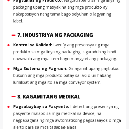
Pagtuklas ng Produkto:
Nagtatrabaho sa mga linya ng
packaging upang matiyak na ang mga produkto ay
nakaposisyon nang tama bago selyuhan o lagyan ng
label.
7. INDUSTRIYA NG PACKAGING
Kontrol sa Kalidad:
I-verify ang presensya ng mga
produkto sa mga linya ng packaging, siguraduhing hindi
nawawala ang mga item bago mangyari ang packaging.
Mga Sistema ng Pag-uuri:
Ginagamit upang pagbukud-
bukurin ang mga produkto batay sa laki o uri habang
lumilipat ang mga ito sa mga conveyor system.
8. KAGAMITANG MEDIKAL
Pagsubaybay sa Pasyente:
I-detect ang presensya ng
pasyente malapit sa mga medikal na device, na
nagpapagana ng mga awtomatikong pagsasaayos o mga
alerto para sa mga tagapag-alaga.