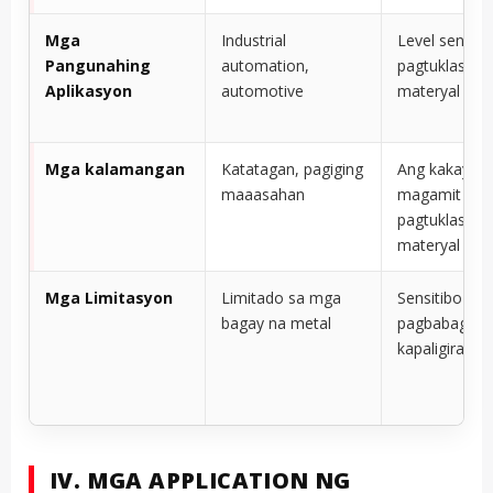
Mga
Industrial
Level sensing
Pangunahing
automation,
pagtuklas ng
Aplikasyon
automotive
materyal
Mga kalamangan
Katatagan, pagiging
Ang kakayah
maaasahan
magamit sa
pagtuklas ng
materyal
Mga Limitasyon
Limitado sa mga
Sensitibo sa
bagay na metal
pagbabago s
kapaligiran
IV. MGA APPLICATION NG