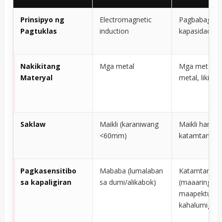
Prinsipyo ng
Electromagnetic
Pagbabago n
Pagtuklas
induction
kapasidad
Nakikitang
Mga metal
Mga metal, d
Materyal
metal, likido
Saklaw
Maikli (karaniwang
Maikli hangg
<60mm)
katamtaman
Pagkasensitibo
Mababa (lumalaban
Katamtaman
sa kapaligiran
sa dumi/alikabok)
(maaaring
maapektuhan
kahalumigmi