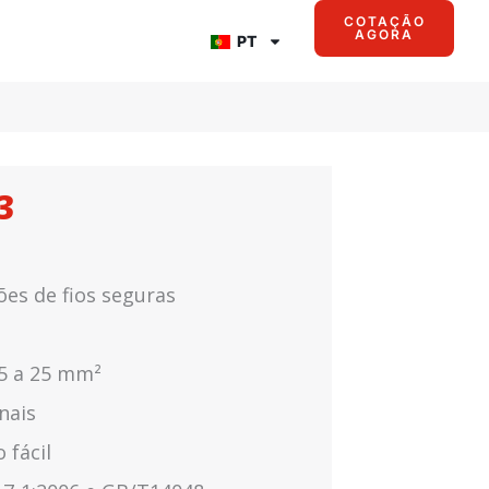
COTAÇÃO
AGORA
PT
3
ões de fios seguras
,5 a 25 mm²
nais
 fácil