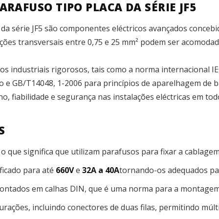
ARAFUSO TIPO PLACA DA SÉRIE JF5
 da série JF5 são componentes eléctricos avançados concebi
cções transversais entre 0,75 e 25 mm² podem ser acomodad
os industriais rigorosos, tais como a norma internacional 
o e GB/T14048, 1-2006 para princípios de aparelhagem de b
 fiabilidade e segurança nas instalações eléctricas em to
S
 o que significa que utilizam parafusos para fixar a cablagem
ificado para até
660V
e
32A a 40A
tornando-os adequados par
montados em calhas DIN, que é uma norma para a montagem 
gurações, incluindo conectores de duas filas, permitindo mú