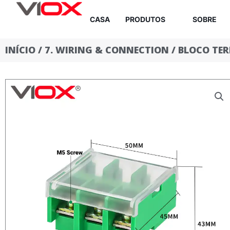
Ir
CASA
PRODUTOS
SOBRE
para
o
INÍCIO
/
7. WIRING & CONNECTION
/
BLOCO TE
conteúdo