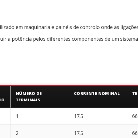
izado em maquinaria e painéis de controlo onde as ligações e
ibuir a potência pelos diferentes componentes de um sistema 
NÚMERO DE
CORRENTE NOMINAL
TE
IO
TERMINAIS
1
17.5
66
2
17.5
66