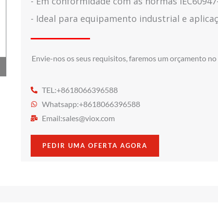
- Em conformidade com as normas IEC60947-
- Ideal para equipamento industrial e aplica
Envie-nos os seus requisitos, faremos um orçamento no
TEL:+8618066396588
Whatsapp:+8618066396588
Email:
sales@viox.com
PEDIR UMA OFERTA AGORA