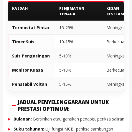
KAEDAH
PENJIMATAN
KESAN
TENAGA
KESELAMAT
Termostat Pintar
15-25%
Meningkatka
Timer Suis
10-15%
Berkecuali
Suis Pengasingan
5-10%
Meningkatka
Monitor Kuasa
5-10%
Berkecuali
Penstabil Voltan
5-15%
Meningkatka
JADUAL PENYELENGGARAAN UNTUK
PRESTASI OPTIMUM:
Bulanan:
Bersihkan atau gantikan penapis, periksa saliran
Suku tahunan:
Uji fungsi MCB, periksa sambungan