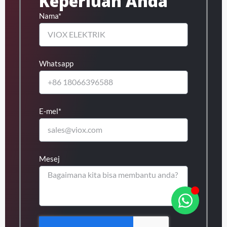
Keperluan Anda
Nama*
Whatsapp
E-mel*
Mesej