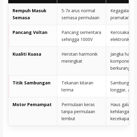
Rempuh Masuk
5-7x arus normal
Kegagalan ka
Semasa
semasa permulaan
pramatang
Pancang Voltan
Pancang sementara
Kerosakan p
sehingga 1000V
elektronik
Kualiti Kuasa
Herotan harmonik
Jangka hayat
meningkat
komponen
berkurangan
Titik Sambungan
Tekanan kitaran
Sambungan
terma
longgar, arka
Motor Pemampat
Permulaan keras
Haus galas,
tanpa permulaan
kehilangan
lembut
kecekapan