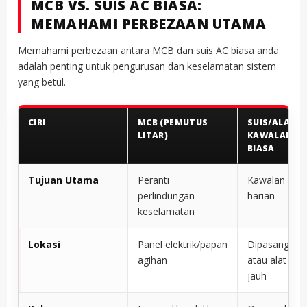
MCB VS. SUIS AC BIASA:
MEMAHAMI PERBEZAAN UTAMA
Memahami perbezaan antara MCB dan suis AC biasa anda
adalah penting untuk pengurusan dan keselamatan sistem
yang betul.
CIRI
MCB (PEMUTUS
SUIS/ALAT
LITAR)
KAWALAN JA
BIASA
Tujuan Utama
Peranti
Kawalan oper
perlindungan
harian
keselamatan
Lokasi
Panel elektrik/papan
Dipasang di d
agihan
atau alat ka
jauh