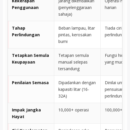
Kekerapan
Jarang dikendalikan
Operasi hidu
Penggunaan
(penyelenggaraan
harian
sahaja)
Tahap
Beban lampau, litar
Tiada ciri
Perlindungan
pintas, kerosakan
perlindungan
bumi
Tetapkan Semula
Tetapan semula
Fungsi hidup
Keupayaan
manual selepas
yang mudah
tersandung
Penilaian Semasa
Dipadankan dengan
Dinilai untuk
kapasiti litar (16-
pensuisan, b
32A)
perlindungan
Impak Jangka
10,000+ operasi
100,000+ ope
Hayat