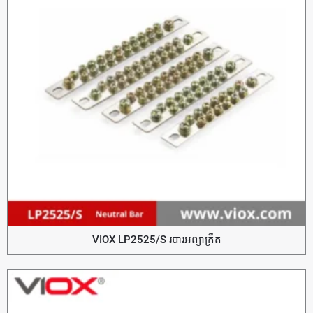
VIOX LP2525/S របារអព្យាក្រឹត