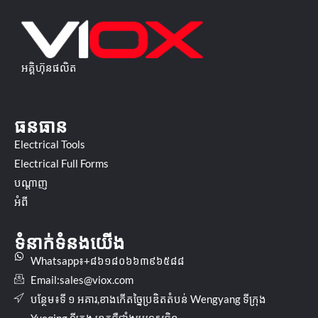
អគ្គិហ៊ុនផលិត
ធនធាន
Electrical Tools
Electrical Full Forms
បណ្ដាញ
អំពី
ទំនាក់ទំនងយើង
Whatsapp៖+៨៦១៨០៦៦៣៩៦៥៨៨
Email:
sales@viox.com
បន្ថែម៖ទី ១ អគារ,ខាងកើតច្នៃប្រឌិតតំបន់ Wengyang ទីក្រុង