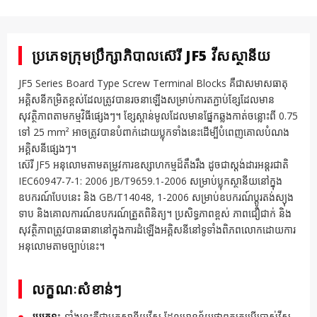
ប្រភេទក្រុមប្រឹក្សាភិបាលស៊េរី JF5 វីសស្ថានីយ
JF5 Series Board Type Screw Terminal Blocks គឺជាសមាសធាតុ
អគ្គិសនីកម្រិតខ្ពស់ដែលត្រូវបានរចនាឡើងសម្រាប់ការតភ្ជាប់ខ្សែដែលមាន
សុវត្ថិភាពតាមកម្មវិធីផ្សេងៗ។ ខ្សែស្ពាន់មូលដែលមានផ្នែកឆ្លងកាត់ចន្លោះពី 0.75
ទៅ 25 mm² អាចត្រូវបានបំពាក់ដោយប្លុកទាំងនេះដើម្បីបំពេញគោលបំណង
អគ្គិសនីផ្សេងៗ។
ស៊េរី JF5 អនុលោមតាមតម្រូវការឧស្សាហកម្មដ៏តឹងរឹង ដូចជាស្តង់ដារអន្តរជាតិ
IEC60947-7-1: 2006 JB/T9659.1-2006 សម្រាប់ប្លុកស្ថានីយនៅក្នុង
ឧបករណ៍បែបនេះ និង GB/T14048, 1-2006 សម្រាប់ឧបករណ៍ប្តូរតង់ស្យុង
ទាប និងគោលការណ៍ឧបករណ៍ត្រួតពិនិត្យ។ ប្រសិទ្ធភាពខ្ពស់ ភាពជឿជាក់ និង
សុវត្ថិភាពត្រូវបានធានានៅក្នុងការដំឡើងអគ្គិសនីនៅទូទាំងពិភពលោកដោយការ
អនុលោមតាមច្បាប់នេះ។
លក្ខណៈសំខាន់ៗ
ប្រភេទ
៖ ទាំងនេះគឺជាប្លុកស្ថានីយវីស ដែលមានន័យថាពួកគេប្រើប្រាស់វីស