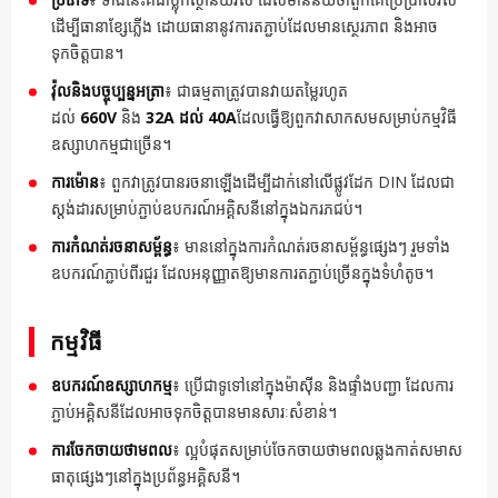
ដើម្បីធានាខ្សែភ្លើង ដោយធានានូវការតភ្ជាប់ដែលមានស្ថេរភាព និងអាច
ទុកចិត្តបាន។
វ៉ុលនិងបច្ចុប្បន្នអត្រា
៖ ជាធម្មតាត្រូវបានវាយតម្លៃរហូត
ដល់
660V
និង
32A ដល់ 40A
ដែលធ្វើឱ្យពួកវាសាកសមសម្រាប់កម្មវិធី
ឧស្សាហកម្មជាច្រើន។
ការម៉ោន
៖ ពួកវាត្រូវបានរចនាឡើងដើម្បីដាក់នៅលើផ្លូវដែក DIN ដែលជា
ស្តង់ដារសម្រាប់ភ្ជាប់ឧបករណ៍អគ្គិសនីនៅក្នុងឯករភជប់។
ការកំណត់រចនាសម្ព័ន្ធ
៖ មាននៅក្នុងការកំណត់រចនាសម្ព័ន្ធផ្សេងៗ រួមទាំង
ឧបករណ៍ភ្ជាប់ពីរជួរ ដែលអនុញ្ញាតឱ្យមានការតភ្ជាប់ច្រើនក្នុងទំហំតូច។
កម្មវិធី
ឧបករណ៍ឧស្សាហកម្ម
៖ ប្រើជាទូទៅនៅក្នុងម៉ាស៊ីន និងផ្ទាំងបញ្ជា ដែលការ
ភ្ជាប់អគ្គិសនីដែលអាចទុកចិត្តបានមានសារៈសំខាន់។
ការចែកចាយថាមពល
៖ ល្អបំផុតសម្រាប់ចែកចាយថាមពលឆ្លងកាត់សមាស
ធាតុផ្សេងៗនៅក្នុងប្រព័ន្ធអគ្គិសនី។