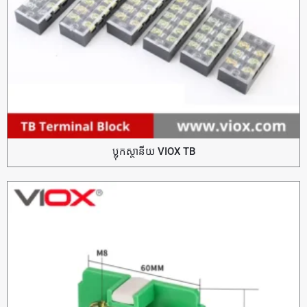
ប្លុកស្ថានីយ VIOX TB