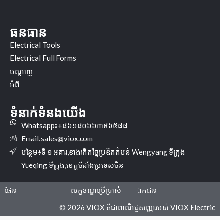
ធនធាន
Electrical Tools
Electrical Full Forms
បណ្ដាញ
អំពី
ទំនាក់ទំនងយើង
Whatsapp៖+៨៦១៨០៦៦៣៩៦៥៨៨
Email:
sales@viox.com
បន្ថែម៖ទី ១ អគារ,ខាងកើតច្នៃប្រឌិតតំបន់ Wengyang ទីក្រុង
Yueqing ទីក្រុង,ខេត្តចឺជាំងប្រទេសចិន
ផែន
លក្ខខណ្ឌប្រើប្រាស់
ឯកជន
© 2026 VIOX គឺជាពាណិជ្ជសញ្ញារបស់ VIOX Electric