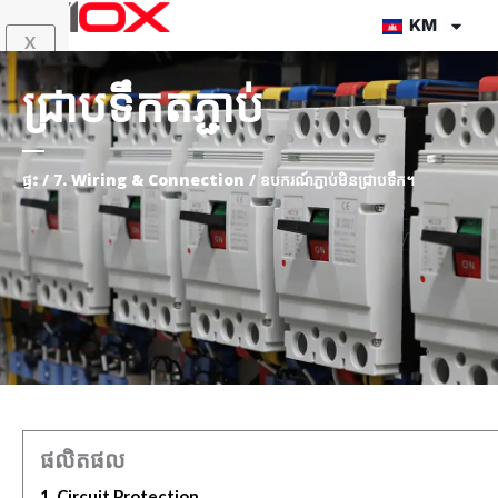
Skip
KM
X
to
content
ជ្រាបទឹកតភ្ជាប់
ផ្ទះ
/
7. Wiring & Connection
/ ឧបករណ៍ភ្ជាប់មិនជ្រាបទឹក។
ផលិតផល
1. Circuit Protection