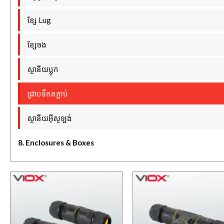
ខ្សែ Lug
ខ្សែចង
ស្ថានីយប្លុក
ជ្រាបទឹកតភ្ជាប់
ស្ថានីយអ៊ីសូឡង់
8. Enclosures & Boxes