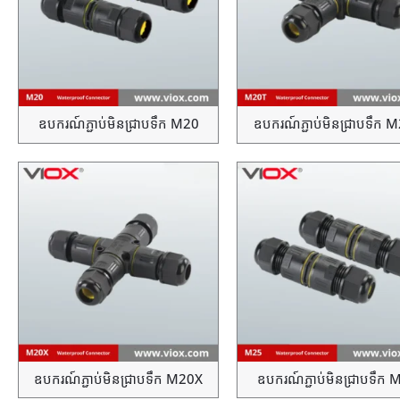
ឧបករណ៍ភ្ជាប់មិនជ្រាបទឹក M20
ឧបករណ៍ភ្ជាប់មិនជ្រាបទឹក 
ឧបករណ៍ភ្ជាប់មិនជ្រាបទឹក M20X
ឧបករណ៍ភ្ជាប់មិនជ្រាបទឹក 