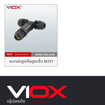
ឧបករណ៍ភ្ជាប់មិនជ្រាបទឹក M25T
អគ្គិហ៊ុនផលិត