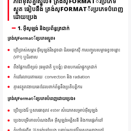
ភាពខុសគ្នាស្នូល៖ ត្រង់ស្FORMAT័រប្រភេទ
ស្ងួត ធៀបនឹង ត្រង់ស្FORMAT័រប្រភេទបំពេញ
ដោយប្រេង
1. អ៊ីសូឡង់ និងប្រព័ន្ធត្រជាក់
ត្រង់ស្Format័រប្រភេទស្ងួត៖
ប្រើប្រាស់សម្ភារៈអ៊ីសូឡង់រឹងដូចជា ជ័រអេផុកស៊ី ការបញ្ចូលសម្ពាធខ្វះចន្លោះ
(VPI) ឬជ័រខាស
ពឹងផ្អែកលើខ្យល់ (ធម្មជាតិ ឬបង្ខំ) ជាឧបករណ៍ផ្ទុកត្រជាក់
កំដៅរលាយតាមរយៈ convection និង radiation
គ្មានវត្ថុរាវងាយឆេះដែលពាក់ព័ន្ធនឹងប្រតិបត្តិការ
ត្រង់ស្Format័រប្រភេទបំពេញដោយប្រេង៖
ប្រើប្រេងរ៉ែ ឬសារធាតុរាវ ester សំយោគសម្រាប់អ៊ីសូឡង់
ប្រេងបម្រើគោលបំណងពីរ៖ អ៊ីសូឡង់អគ្គិសនី និងការផ្ទេរកំដៅ
កំដៅផ្ទេរពីខ 권កទង់ទៅប្រេង បន្ទាប់មកទៅវិទ្យុសកម្មខាងក្រៅ