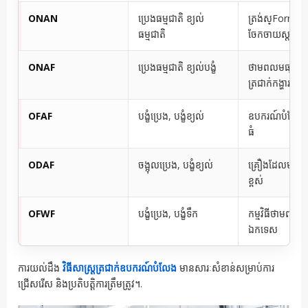
ONAN
ប្រេងធម្មជាតិ ខ្យល់
ត្រង់ស្Format
ធម្មជាតិ
ចែកចាយស្តង់ដារ
ONAF
ប្រេងធម្មជាតិ ខ្យល់បង្ខំ
ថាមពលមធ្យមជា
ត្រជាក់កង្ហារ
OFAF
បង្ខំប្រេង, បង្ខំខ្យល់
ឧបករណ៍បំលែ
ធំ
ODAF
ចង្អុលប្រេង, បង្ខំខ្យល់
គ្រឿងដែលមានស
ខ្ពស់
OFWF
បង្ខំប្រេង, បង្ខំទឹក
កម្មវិធីថាមពលខ្
ឯកទេស
ការយល់ដឹង
វិធីសាស្ត្រត្រជាក់ឧបករណ៍បំលែង
មានសារៈសំខាន់សម្រាប់ការ
ជ្រើសរើស និងប្រតិបត្តិការត្រឹមត្រូវ។.