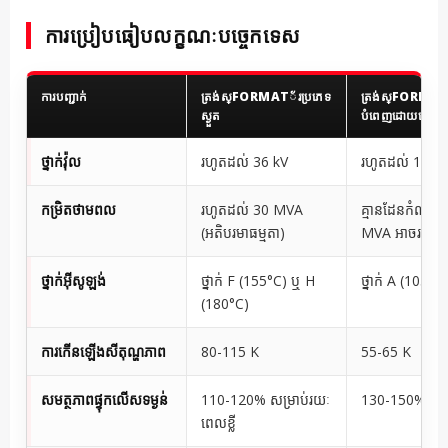
ការប្រៀបធៀបលក្ខណៈបច្ចេកទេស
ការបញ្ជាក់
ត្រង់ស្FORMAT័រប្រភេទ
ត្រង់ស្FORMAT័
ស្ងួត
បំពេញដោយប្រេង
ថ្នាក់វ៉ុល
រហូតដល់ 36 kV
រហូតដល់ 1000
កម្រិតថាមពល
រហូតដល់ 30 MVA
គ្មានដែនកំណត់
(អតិបរមាធម្មតា)
MVA អាចរកបា
ថ្នាក់អ៊ីសូឡង់
ថ្នាក់ F (155°C) ឬ H
ថ្នាក់ A (105°C)
(180°C)
ការកើនឡើងសីតុណ្ហភាព
80-115 K
55-65 K
សមត្ថភាពផ្ទុកលើសទម្ងន់
110-120% សម្រាប់រយៈ
130-150% បន្ត
ពេលខ្លី