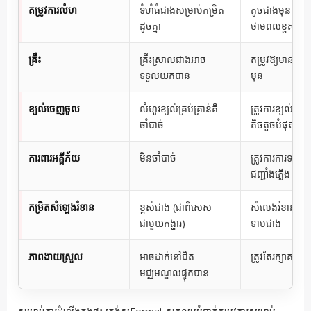
តម្រូវការលំហ
ទំហំធំជាងសម្រាប់កម្រិត
តូចជាងមុនសម្រា
ដូចគ្នា
ថាមពលខ្ពស់
គ្រឹះ
គ្រឹះស្រាលជាងអាច
តម្រូវឱ្យមានគ្រឹះ
ទទួលយកបាន
មុន
ខ្យល់ចេញចូល
លំហូរខ្យល់គ្រប់គ្រាន់គឺ
ត្រូវការខ្យល់ចេ
ចាំបាច់
តិចតួចបំផុត
ការពារអគ្គីភ័យ
មិនចាំបាច់
ត្រូវការការទប់ស្ក
ជញ្ជាំងភ្លើង
កម្រិតសំឡេងរំខាន
ខ្ពស់ជាង (ជាពិសេស
សំលេងរំខានប្រតិប
ជាមួយកង្ហារ)
ទាបជាង
ភាពងាយស្រួល
អាចដាក់នៅជិត
ត្រូវតែរក្សាគម្លាត
មជ្ឈមណ្ឌលផ្ទុកបាន