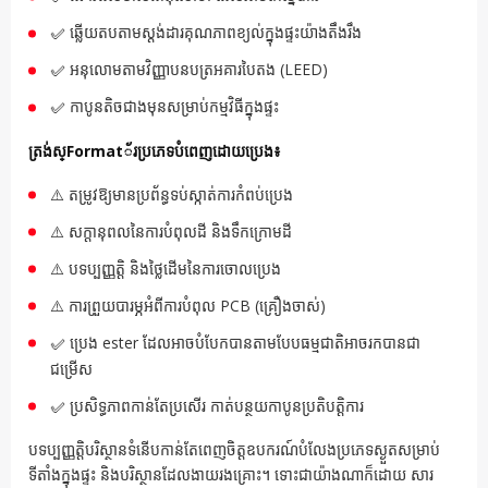
✅ ឆ្លើយតបតាមស្តង់ដារគុណភាពខ្យល់ក្នុងផ្ទះយ៉ាងតឹងរឹង
✅ អនុលោមតាមវិញ្ញាបនបត្រអគារបៃតង (LEED)
✅ កាបូនតិចជាងមុនសម្រាប់កម្មវិធីក្នុងផ្ទះ
ត្រង់ស្Format័រប្រភេទបំពេញដោយប្រេង៖
⚠️ តម្រូវឱ្យមានប្រព័ន្ធទប់ស្កាត់ការកំពប់ប្រេង
⚠️ សក្តានុពលនៃការបំពុលដី និងទឹកក្រោមដី
⚠️ បទប្បញ្ញត្តិ និងថ្លៃដើមនៃការចោលប្រេង
⚠️ ការព្រួយបារម្ភអំពីការបំពុល PCB (គ្រឿងចាស់)
✅ ប្រេង ester ដែលអាចបំបែកបានតាមបែបធម្មជាតិអាចរកបានជា
ជម្រើស
✅ ប្រសិទ្ធភាពកាន់តែប្រសើរ កាត់បន្ថយកាបូនប្រតិបត្តិការ
បទប្បញ្ញត្តិបរិស្ថានទំនើបកាន់តែពេញចិត្តឧបករណ៍បំលែងប្រភេទស្ងួតសម្រាប់
ទីតាំងក្នុងផ្ទះ និងបរិស្ថានដែលងាយរងគ្រោះ។ ទោះជាយ៉ាងណាក៏ដោយ សារ