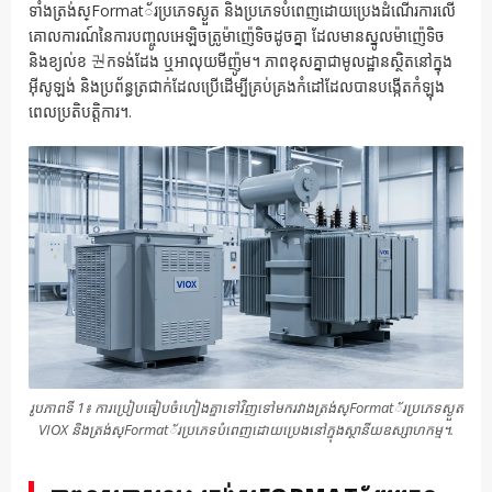
ទាំងត្រង់ស្Format័រប្រភេទស្ងួត និងប្រភេទបំពេញដោយប្រេងដំណើរការលើ
គោលការណ៍នៃការបញ្ចូលអេឡិចត្រូម៉ាញ៉េទិចដូចគ្នា ដែលមានស្នូលម៉ាញ៉េទិច
និងខ្យល់ខ 권កទង់ដែង ឬអាលុយមីញ៉ូម។ ភាពខុសគ្នាជាមូលដ្ឋានស្ថិតនៅក្នុង
អ៊ីសូឡង់ និងប្រព័ន្ធត្រជាក់ដែលប្រើដើម្បីគ្រប់គ្រងកំដៅដែលបានបង្កើតកំឡុង
ពេលប្រតិបត្តិការ។.
រូបភាពទី 1៖ ការប្រៀបធៀបចំហៀងគ្នាទៅវិញទៅមករវាងត្រង់ស្Format័រប្រភេទស្ងួត
VIOX និងត្រង់ស្Format័រប្រភេទបំពេញដោយប្រេងនៅក្នុងស្ថានីយឧស្សាហកម្ម។.