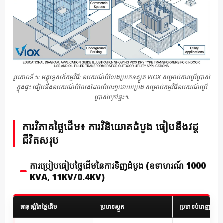
រូបភាពទី 5: មគ្គុទ្ទេសក៍កម្មវិធី: ឧបករណ៍បំលែងប្រភេទស្ងួត VIOX សម្រាប់ការប្រើប្រាស់
ក្នុងផ្ទះ ធៀបនឹងឧបករណ៍បំលែងដែលបំពេញដោយប្រេង សម្រាប់កម្មវិធីឧបករណ៍ប្រើ
ប្រាស់ក្រៅផ្ទះ។.
ការវិភាគថ្លៃដើម៖ ការវិនិយោគដំបូង ធៀបនឹងវដ្ត
ជីវិតសរុប
ការប្រៀបធៀបថ្លៃដើមនៃការទិញដំបូង (ឧទាហរណ៍ 1000
KVA, 11KV/0.4KV)
ធាតុផ្សំនៃថ្លៃដើម
ប្រភេទស្ងួត
ប្រភេទបំពេញដោយប