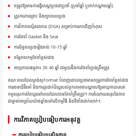
តម្រូវឱ្យមានការធ្វើតេស្តប្រេងជាប្រចាំ (ប្រចាំឆ្នាំ ឬពាក់កណ្តាលឆ្នាំ)
ត្រូវការការច្រោះ និងព្យាបាលប្រេង
ការវិភាគឧស្ម័នរលាយ (DGA) សម្រាប់ការរកឃើញកំហុស
ការថែទាំ Gasket និង Seal
ការជំនួសប្រេងរៀងរាល់ 10-15 ឆ្នាំ
តម្លៃពលកម្មថែទាំខ្ពស់ជាង
អាយុកាលធម្មតា៖ 30-40 ឆ្នាំ ជាមួយនឹងការថែទាំប្រេងត្រឹមត្រូវ
ខណៈពេលដែលត្រង់ស្Format បំពេញដោយប្រេងមានតម្រូវការថែទាំខ្ពស់ជាង
ការរចនាដ៏រឹងមាំ និងការត្រជាក់ដ៏ល្អរបស់ពួកគេអាចបណ្តាលឱ្យអាយុកាលសេវា
កម្មសរុបកាន់តែយូរនៅពេលដែលបានថែទាំត្រឹមត្រូវ។ ការចំណាយសរុបនៃភាព
ជាម្ចាស់អាស្រ័យយ៉ាងខ្លាំងទៅលើកម្មវិធី និងទីតាំងជាក់លាក់។.
ការវិភាគប្រៀបធៀបការអនុវត្ត
ការប្រៀបធៀបប្រសិទ្ធភាព