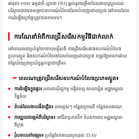
ធាតុរាវ ester ធម្មជាតិ (ដូចជា FR3) ផ្តល់នូវជម្រើសដែលងាយស្រួលដល់
បរិស្ថានជាងមុនសម្រាប់ឧបករណ៍បំលែងដែលបំពេញដោយប្រេង នៅពេលដែល
ការដំឡើងក្រៅផ្ទះត្រូវបានទាមទារ។.
ការណែនាំអំពីការជ្រើសរើសកម្មវិធីជាក់លាក់
នៅពេលរចនាប្រព័ន្ធចែកចាយអគ្គិសនី ការជ្រើសរើសរវាងឧបករណ៍បំលែង
ប្រភេទស្ងួត និងឧបករណ៍បំលែងដែលបំពេញដោយប្រេង តម្រូវឱ្យមានការវាយ
តម្លៃយ៉ាងប្រុងប្រយ័ត្ននូវកត្តាជាច្រើន៖
ពេលណាត្រូវជ្រើសរើសឧបករណ៍បំលែងប្រភេទស្ងួត៖
ការដំឡើងក្នុងផ្ទះ៖
អគារពាណិជ្ជកម្ម មន្ទីរពេទ្យ សាលារៀន មជ្ឈមណ្ឌល
ទិន្នន័យ
តំបន់ដែលងាយនឹងភ្លើង៖
អគារខ្ពស់ៗ កន្លែងក្រោមដី កន្លែងសាធារណៈ
ការព្រួយបារម្ភអំពីបរិស្ថាន៖
នៅជិតប្រភពទឹក តំបន់ការពារ មជ្ឈមណ្ឌល
ទីក្រុង
វ៉ុលទាបទៅមធ្យម៖
ប្រព័ន្ធចែកចាយរហូតដល់ 35 kV