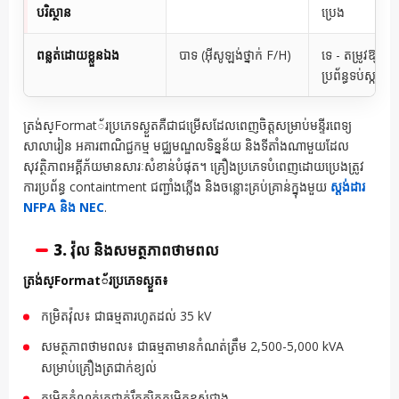
បរិស្ថាន
ប្រេង
ពន្លត់ដោយខ្លួនឯង
បាទ (អ៊ីសូឡង់ថ្នាក់ F/H)
ទេ - តម្រូវឱ្យមាន
ប្រព័ន្ធទប់ស្កាត់
ត្រង់ស្Format័រប្រភេទស្ងួតគឺជាជម្រើសដែលពេញចិត្តសម្រាប់មន្ទីរពេទ្យ
សាលារៀន អគារពាណិជ្ជកម្ម មជ្ឈមណ្ឌលទិន្នន័យ និងទីតាំងណាមួយដែល
សុវត្ថិភាពអគ្គីភ័យមានសារៈសំខាន់បំផុត។ គ្រឿងប្រភេទបំពេញដោយប្រេងត្រូវ
ការប្រព័ន្ធ containtment ជញ្ជាំងភ្លើង និងចន្លោះគ្រប់គ្រាន់ក្នុងមួយ
ស្តង់ដារ
NFPA និង NEC
.
3. វ៉ុល និងសមត្ថភាពថាមពល
ត្រង់ស្Format័រប្រភេទស្ងួត៖
កម្រិតវ៉ុល៖ ជាធម្មតារហូតដល់ 35 kV
សមត្ថភាពថាមពល៖ ជាធម្មតាមានកំណត់ត្រឹម 2,500-5,000 kVA
សម្រាប់គ្រឿងត្រជាក់ខ្យល់
កម្រិតកំណត់ត្រជាក់រឹតត្បិតកម្រិតខ្ពស់ជាង