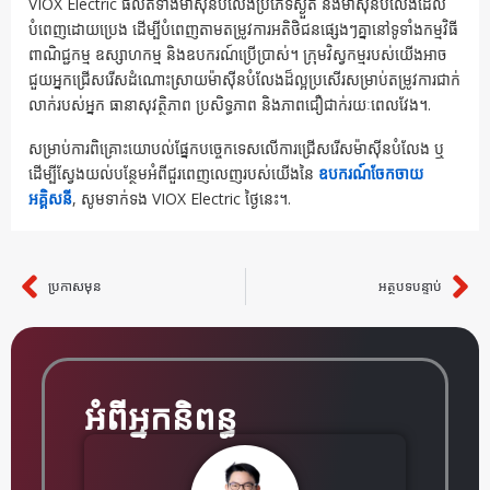
VIOX Electric ផលិតទាំងម៉ាស៊ីនបំលែងប្រភេទស្ងួត និងម៉ាស៊ីនបំលែងដែល
បំពេញដោយប្រេង ដើម្បីបំពេញតាមតម្រូវការអតិថិជនផ្សេងៗគ្នានៅទូទាំងកម្មវិធី
ពាណិជ្ជកម្ម ឧស្សាហកម្ម និងឧបករណ៍ប្រើប្រាស់។ ក្រុមវិស្វកម្មរបស់យើងអាច
ជួយអ្នកជ្រើសរើសដំណោះស្រាយម៉ាស៊ីនបំលែងដ៏ល្អប្រសើរសម្រាប់តម្រូវការជាក់
លាក់របស់អ្នក ធានាសុវត្ថិភាព ប្រសិទ្ធភាព និងភាពជឿជាក់រយៈពេលវែង។.
សម្រាប់ការពិគ្រោះយោបល់ផ្នែកបច្ចេកទេសលើការជ្រើសរើសម៉ាស៊ីនបំលែង ឬ
ដើម្បីស្វែងយល់បន្ថែមអំពីជួរពេញលេញរបស់យើងនៃ
ឧបករណ៍ចែកចាយ
អគ្គិសនី
, សូមទាក់ទង VIOX Electric ថ្ងៃនេះ។.
ប្រកាសមុន
អត្ថបទបន្ទាប់
មុន
បន្ទ
អំពីអ្នកនិពន្ធ