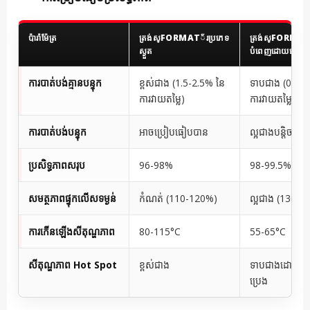
ប៉ារ៉ាម៉ែត្រ
ត្រង់ស្FORMAT័រប្រភេទ
ត្រង់ស្FORMAT័
ស្ងួត
បំពេញដោយប្រេង
ការបាត់បង់គ្មានបន្ទុក
ខ្ពស់ជាង (1.5-2.5% នៃ
ទាបជាង (0.5-1
ការវាយតម្លៃ)
ការវាយតម្លៃ)
ការបាត់បង់បន្ទុក
អាចប្រៀបធៀបបាន
ល្អជាងបន្តិច
ប្រសិទ្ធភាពសរុប
96-98%
98-99.5%
សមត្ថភាពផ្ទុកលើសទម្ងន់
កំណត់ (110-120%)
ល្អជាង (130-1
ការកើនឡើងសីតុណ្ហភាព
80-115°C
55-65°C
សីតុណ្ហភាព Hot Spot
ខ្ពស់ជាង
ទាបជាងដោយសារ
ប្រេង