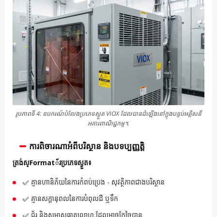
រូបភាពទី 4: ឧបករណ៍បំលែងប្រភេទស្ងួត VIOX ដែលបានដំឡើងនៅក្នុងបន្ទប់អគ្គិសនី
អគារពាណិជ្ជកម្ម។.
ការពិចារណាអំពីបរិស្ថាន និងបទប្បញ្ញត្តិ
ត្រង់ស្Format័រប្រភេទស្ងួត៖
✅ គ្មានហានិភ័យនៃការកំពប់ប្រេង - សុវត្ថិភាពជាងបរិស្ថាន
✅ គ្មានសក្តានុពលនៃការបំពុលដី ឬទឹក
✅ ជ័រ និងសមាសធាតុលោហៈដែលអាចកែច្នៃបាន