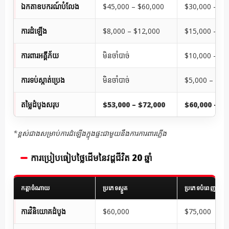
ឯកតាឧបករណ៍បំលែង
$45,000 – $60,000
$30,000 – $4
ការដំឡើង
$8,000 – $12,000
$15,000 – $2
ការពារអគ្គីភ័យ
មិនចាំបាច់
$10,000 – $2
ការទប់ស្កាត់ប្រេង
មិនចាំបាច់
$5,000 – $10
តម្លៃដំបូងសរុប
$53,000 – $72,000
$60,000 – $9
*ខ្ពស់ជាងសម្រាប់ការដំឡើងក្នុងផ្ទះជាមួយនឹងការការពារភ្លើង
ការប្រៀបធៀបថ្លៃដើមនៃវដ្តជីវិត 20 ឆ្នាំ
កត្តាចំណាយ
ប្រភេទស្ងួត
ប្រភេទបំពេញដោយប
ការវិនិយោគដំបូង
$60,000
$75,000