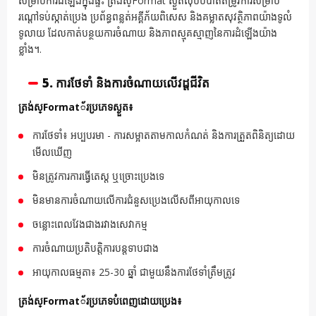
សម្រាប់ការដំឡើងក្នុងផ្ទះ ត្រង់ស្Format ស្ងួតលុបបំបាត់តម្រូវការសម្រាប់
រណ្តៅទប់ស្កាត់ប្រេង ប្រព័ន្ធពន្លត់អគ្គីភ័យពិសេស និងគម្លាតសុវត្ថិភាពយ៉ាងទូលំ
ទូលាយ ដែលកាត់បន្ថយការចំណាយ និងភាពស្មុគស្មាញនៃការដំឡើងយ៉ាង
ខ្លាំង។.
5. ការថែទាំ និងការចំណាយលើវដ្តជីវិត
ត្រង់ស្Format័រប្រភេទស្ងួត៖
ការថែទាំ៖ អប្បបរមា - ការសម្អាតតាមកាលកំណត់ និងការត្រួតពិនិត្យដោយ
មើលឃើញ
មិនត្រូវការការធ្វើតេស្ត ឬច្រោះប្រេងទេ
មិនមានការចំណាយលើការជំនួសប្រេងលើសពីអាយុកាលទេ
ចន្លោះពេលវែងជាងរវាងសេវាកម្ម
ការចំណាយប្រតិបត្តិការបន្តទាបជាង
អាយុកាលធម្មតា៖ 25-30 ឆ្នាំ ជាមួយនឹងការថែទាំត្រឹមត្រូវ
ត្រង់ស្Format័រប្រភេទបំពេញដោយប្រេង៖