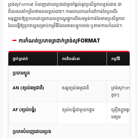
ត្រង់ស្Format បំពេញដោយប្រេងជាទូទៅផ្តល់នូវប្រសិទ្ធភាពខ្ពស់ជាង ជា
ពិសេសនៅកម្រិតថាមពលខ្ពស់ជាង។ ការសាយភាយកំដៅកាន់តែប្រសើរ
អនុញ្ញាតឱ្យពួកគេដោះស្រាយលក្ខខណ្ឌផ្ទុកលើសទម្ងន់កាន់តែមានប្រសិទ្ធភាព
ដែលធ្វើឱ្យពួកវាល្អសម្រាប់កម្មវិធីដែលមានបន្ទុកអថេរ ឬតាមកាលកំណត់។.
ការកំណត់ប្រភេទត្រជាក់ត្រង់ស្FORMAT
ថ្នាក់ត្រជាក់
ការពិពណ៌នា
កម្មវិធី
ប្រភេទស្ងួត
AN (ខ្យល់ធម្មជាតិ)
ចរន្តខ្យល់ធម្មជាតិ
ត្រង់ស្Format ក្
តូចៗ
AF (ខ្យល់បង្ខំ)
ខ្យល់បង្ខំជាមួយកង្ហារ
គ្រឿងក្នុងផ្ទះថ
មធ្យម
ប្រភេទបំពេញដោយប្រេង