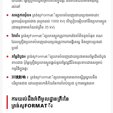
ងាយឆេះ ធ្វើឱ្យពួកវាល្អសម្រាប់តំបន់ក្នុងផ្ទះ និងតំបន់ដែលមានមនុស្ស
រស់នៅ
សមត្ថភាពវ៉ុល៖
ត្រង់ស្Format័រប្រភេទបំពេញដោយប្រេងអាចដោះ
ស្រាយវ៉ុលខ្ពស់ជាង (រហូតដល់ 1000 kV) បើប្រៀបធៀបទៅនឹងប្រភេទស្ងួត
(ជាធម្មតាមានកំណត់ត្រឹម 35 kV)
ថែទាំ៖
ត្រង់ស្Format័រប្រភេទស្ងួតត្រូវការការថែទាំតិចតួចបំផុត ខណៈ
ដែលគ្រឿងប្រភេទបំពេញដោយប្រេងត្រូវការការធ្វើតេស្ត និងច្រោះប្រេងជា
ប្រចាំ
តម្លៃដំបូង៖
ត្រង់ស្Format័រប្រភេទបំពេញដោយប្រេងមានតម្លៃដើមដំបូង
ទាបជាង ប៉ុន្តែគ្រឿងប្រភេទស្ងួតផ្តល់នូវតម្លៃវដ្តជីវិតសរុបទាបជាងសម្រាប់
កម្មវិធីក្នុងផ្ទះ
环境影响：
ត្រង់ស្Format័រប្រភេទស្ងួតមានភាពស្និទ្ធស្នាលនឹង
បរិស្ថានជាង ដោយគ្មានហានិភ័យនៃការកំពប់ប្រេង ឬការចម្លងរោគ
ការយល់ដឹងអំពីមូលដ្ឋានគ្រឹះនៃ
ត្រង់ស្FORMAT័រ