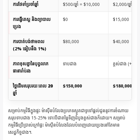
ការថែទាំប្រចាំឆ្នាំ
$500/ឆ្នាំ = $10,000
$2,000/ឆ្នាំ =
ការធ្វើតេស្ត និងព្យាបាល
$0
$15,000
ប្រេង
ការបាត់បង់ថាមពល
$80,000
$40,000
(2% ធៀបនឹង 1%)
ភាពខុសគ្នានៃបុព្វលាភ
ទាបជាង
ខ្ពស់ជាង (+$10
ធានារ៉ាប់រង
ថ្លៃដើមសរុបរយៈពេល 20
$150,000
$180,000
ឆ្នាំ
សម្រាប់កម្មវិធីក្នុងផ្ទះ ម៉ាស៊ីនបំលែងប្រភេទស្ងួតជាទូទៅផ្តល់ជូននូវការចំណាយ
សរុបទាបជាង 15-25% ទោះបីជាតម្លៃទិញដំបូងខ្ពស់ជាងក៏ដោយ។ សម្រាប់
កម្មវិធីប្រើប្រាស់ក្រៅផ្ទះ ម៉ាស៊ីនបំលែងដែលបំពេញដោយប្រេងនៅតែមាន
សេដ្ឋកិច្ចជាង។.