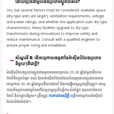
ដោយប្រេងជាមួយនឹងប្រភេទស្ងួតបានទេ?
Yes, but several factors must be considered: available space
(dry type units are larger), ventilation requirements, voltage
and power ratings, and whether the application suits dry type
characteristics. Many facilities upgrade to dry type
transformers during renovations to improve safety and
reduce maintenance. Consult with a qualified engineer to
ensure proper sizing and installation.
សំណួរទី 8: តើអាយុកាលធម្មតានៃម៉ាស៊ីនបំលែងប្រភេទ
នីមួយៗគឺជាអ្វី?
ម៉ាស៊ីនបំលែងប្រភេទស្ងួតជាធម្មតាមានអាយុកាល 25-30 ឆ្នាំជាមួយនឹងការ
ថែទាំតិចតួចបំផុត ខណៈដែលម៉ាស៊ីនបំលែងដែលបំពេញដោយប្រេងអាចមាន
អាយុកាល 30-40 ឆ្នាំជាមួយនឹងការថែទាំ និងការធ្វើតេស្តប្រេងត្រឹមត្រូវ។ អាយុ
កាលពិតប្រាកដអាស្រ័យលើលក្ខខណ្ឌប្រតិបត្តិការ លំនាំផ្ទុក គុណភាពនៃការ
ថែទាំ និងកត្តាបរិស្ថាន។ ត្រឹមត្រូវ
ការការពារសៀគ្វី
ពង្រីកអាយុកាលម៉ាស៊ីនបំ
លែងយ៉ាងសំខាន់។.