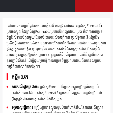
នៅពេលរចនាប្រព័ន្ធចែកចាយអគ្គិសនី ការជ្រើសរើសរវាងត្រង់ស្Format័រ
ប្រភេទស្ងួត និងត្រង់ស្Format័រប្រភេទបំពេញដោយប្រេង គឺជាការសម្រេច
ចិត្តដ៏សំខាន់បំផុតមួយ ដែលប៉ះពាល់ដល់សុវត្ថិភាព ប្រសិទ្ធភាព និងថ្លៃដើម
ប្រតិបត្តិការរយៈពេលវែង។ ខណៈពេលដែលទាំងពីរមានគោលបំណងជាមូលដ្ឋាន
ដូចគ្នាក្នុងការបង្កើន ឬបន្ថយវ៉ុល ការសាងសង់ វិធីសាស្ត្រត្រជាក់ និងកម្មវិធី
របស់វាខុសគ្នាគួរឱ្យកត់សម្គាល់។ មគ្គុទ្ទេសក៍ដ៏ទូលំទូលាយនេះពិនិត្យមើលភាព
ខុសគ្នាដ៏សំខាន់ ដើម្បីជួយអ្នកធ្វើការសម្រេចចិត្តប្រកបដោយព័ត៌មានសម្រាប់
កម្មវិធីជាក់លាក់របស់អ្នក។.
គន្លឹះ​យក
ឧបករណ៍ផ្ទុកត្រជាក់៖
ត្រង់ស្Format័រប្រភេទស្ងួតប្រើខ្យល់សម្រាប់
ត្រជាក់ ខណៈដែលត្រង់ស្Format័រប្រភេទបំពេញដោយប្រេងប្រើប្រេង
អ៊ីសូឡង់ជាសារធាតុត្រជាក់ និងអ៊ីសូឡង់
ទម្រង់សុវត្ថិភាព៖
គ្រឿងប្រភេទស្ងួតលុបបំបាត់ហានិភ័យនៃការឆេះពីវត្ថុរាវ