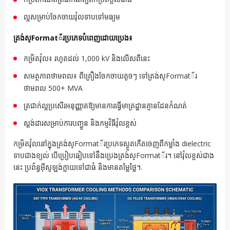
ល្អសម្រាប់ចែកចាយវ៉ុលទាបទៅមធ្យម
ត្រង់ស្Format័រប្រភេទបំពេញដោយប្រេង៖
កម្រិតវ៉ុល៖ រហូតដល់ 1,000 kV និងលើសពីនេះ
សមត្ថភាពថាមពល៖ ពីគ្រឿងចែកចាយតូចៗ ទៅត្រង់ស្Format័រ
ថាមពល 500+ MVA
ត្រជាក់ល្អប្រសើរអនុញ្ញាតឱ្យមានការធ្វើមាត្រដ្ឋានគ្មានដែនកំណត់
ស្តង់ដារសម្រាប់ការបញ្ជូន និងកម្មវិធីវ៉ុលខ្ពស់
កម្រិតវ៉ុលនៅក្នុងត្រង់ស្Format័រប្រភេទស្ងួតកើតចេញពីកម្លាំង dielectric
ទាបជាងខ្យល់ បើប្រៀបធៀបទៅនឹងប្រេងត្រង់ស្Format័រ។ នៅវ៉ុលខ្ពស់ជាង
នេះ ប្រព័ន្ធអ៊ីសូឡង់ក្លាយទៅជាធំ និងមានតម្លៃថ្លៃ។.