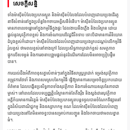
សេចក្តីសន្និ
ទាំងម៉ាស៊ីនបំលែងប្រភេទស្ងួត និងម៉ាស៊ីនបំលែងដែលបំពេញដោយប្រេងដើរតួ
នាទីសំខាន់នៅក្នុងប្រព័ន្ធចែកចាយអគ្គិសនីទំនើប។ ម៉ាស៊ីនបំលែងប្រភេទស្ងួត
មានភាពលេចធ្លោនៅក្នុងកម្មវិធីក្នុងផ្ទះ ដែលងាយនឹងភ្លើង និងបរិស្ថាន ដោយ
ផ្តល់នូវសុវត្ថិភាពខ្ពស់ និងការចំណាយលើវដ្តជីវិតទាប ទោះបីជាមានការវិនិយោគ
ដំបូងខ្ពស់ក៏ដោយ។ ម៉ាស៊ីនបំលែងដែលបំពេញដោយប្រេងគ្របដណ្តប់លើកម្មវិធី
វ៉ុលខ្ពស់ ថាមពលខ្ពស់នៅខាងក្រៅ ដែលប្រសិទ្ធភាពត្រជាក់ខ្ពស់ សមត្ថភាព
ផ្ទុកលើសទម្ងន់ និងការរចនាបង្រួមផ្តល់នូវដំណើរការដែលមិនអាចប្រៀបផ្ទឹម
បាន។.
ការយល់ដឹងអំពីភាពខុសគ្នាសំខាន់ៗនៅក្នុងវិធីសាស្រ្តត្រជាក់ ទម្រង់សុវត្ថិភាព
តម្រូវការថែទាំ និងភាពសមស្របនៃកម្មវិធី ធ្វើឱ្យមានការសម្រេចចិត្តប្រកបដោយ
ព័ត៌មាន ដែលបង្កើនប្រសិទ្ធភាពទាំងសុវត្ថិភាព និងការចំណាយសរុបនៃភាពជា
ម្ចាស់។ នៅពេលដែលបទប្បញ្ញត្តិបរិស្ថានកាន់តែតឹងរ៉ឹង និងស្តង់ដារសុវត្ថិភាព
អគ្គីភ័យមានការវិវត្តន៍ ម៉ាស៊ីនបំលែងប្រភេទស្ងួតបន្តទទួលបានចំណែកទីផ្សារនៅ
ក្នុងវិស័យពាណិជ្ជកម្ម និងឧស្សាហកម្ម ខណៈដែលម៉ាស៊ីនបំលែងដែលបំពេញ
ដោយប្រេងនៅតែមិនអាចខ្វះបានសម្រាប់ការបញ្ជូន និងចែកចាយថាមពលខ្នាត
ធំ។.