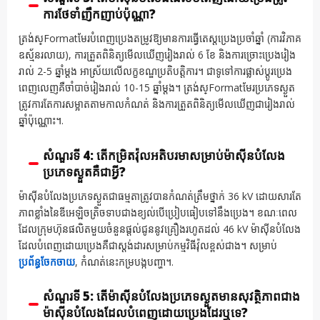
ការថែទាំញឹកញាប់ប៉ុណ្ណា?
ត្រង់ស្Formatមែរបំពេញប្រេងតម្រូវឱ្យមានការធ្វើតេស្តប្រេងប្រចាំឆ្នាំ (ការវិភាគ
ឧស្ម័នរលាយ), ការត្រួតពិនិត្យមើលឃើញរៀងរាល់ 6 ខែ និងការច្រោះប្រេងរៀង
រាល់ 2-5 ឆ្នាំម្តង អាស្រ័យលើលក្ខខណ្ឌប្រតិបត្តិការ។ ជាទូទៅការផ្លាស់ប្តូរប្រេង
ពេញលេញគឺចាំបាច់រៀងរាល់ 10-15 ឆ្នាំម្តង។ ត្រង់ស្Formatមែរប្រភេទស្ងួត
ត្រូវការតែការសម្អាតតាមកាលកំណត់ និងការត្រួតពិនិត្យមើលឃើញជារៀងរាល់
ឆ្នាំប៉ុណ្ណោះ។.
សំណួរទី 4: តើកម្រិតវ៉ុលអតិបរមាសម្រាប់ម៉ាស៊ីនបំលែង
ប្រភេទស្ងួតគឺជាអ្វី?
ម៉ាស៊ីនបំលែងប្រភេទស្ងួតជាធម្មតាត្រូវបានកំណត់ត្រឹមថ្នាក់ 36 kV ដោយសារតែ
ភាពខ្លាំងនៃឌីអេឡិចត្រិចទាបជាងខ្យល់បើប្រៀបធៀបទៅនឹងប្រេង។ ខណៈពេល
ដែលក្រុមហ៊ុនផលិតមួយចំនួនផ្តល់ជូននូវគ្រឿងរហូតដល់ 46 kV ម៉ាស៊ីនបំលែង
ដែលបំពេញដោយប្រេងគឺជាស្តង់ដារសម្រាប់កម្មវិធីវ៉ុលខ្ពស់ជាង។ សម្រាប់
ប្រព័ន្ធចែកចាយ
, កំណត់នេះកម្របង្កបញ្ហា។.
សំណួរទី 5: តើម៉ាស៊ីនបំលែងប្រភេទស្ងួតមានសុវត្ថិភាពជាង
ម៉ាស៊ីនបំលែងដែលបំពេញដោយប្រេងដែរឬទេ?