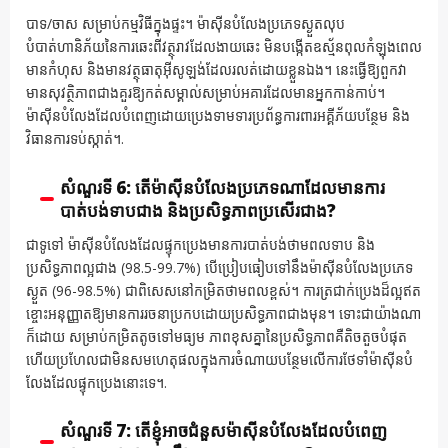
បាទ/ចាស សម្រាប់កម្មវិធីក្នុងផ្ទះ។ ម៉ាស៊ីនបំលែងប្រភេទស្ងួតលុប
បំបាត់ហានិភ័យនៃការឆេះពីវត្ថុរាវដែលងាយឆេះ មិនបង្កើតឧស្ម័នពុលកំឡុងពេល
មានកំហុស និងមានវត្ថុធាតុអ៊ីសូឡង់ដែលរលត់ដោយខ្លួនឯង។ នេះធ្វើឱ្យពួកវា
មានសុវត្ថិភាពជាងគួរឱ្យកត់សម្គាល់សម្រាប់អគារដែលមានអ្នកកាន់កាប់។
ម៉ាស៊ីនបំលែងដែលបំពេញដោយប្រេងទាមទារប្រព័ន្ធការពារអគ្គីភ័យបន្ថែម និង
វិធានការទប់ស្កាត់។.
សំណួរទី 6: តើម៉ាស៊ីនបំលែងប្រភេទណាដែលមានការ
បាត់បង់ទាបជាង និងប្រសិទ្ធភាពប្រសើរជាង?
ជាទូទៅ ម៉ាស៊ីនបំលែងដែលផ្ទុកប្រេងមានការបាត់បង់ថាមពលទាប និង
ប្រសិទ្ធភាពល្អជាង (98.5-99.7%) បើប្រៀបធៀបទៅនឹងម៉ាស៊ីនបំលែងប្រភេទ
ស្ងួត (96-98.5%) ជាពិសេសនៅកម្រិតថាមពលខ្ពស់។ ការត្រជាក់ប្រេងដ៏ល្អឥត
ខ្ចោះអនុញ្ញាតឱ្យមានការរចនាប្រកបដោយប្រសិទ្ធភាពជាងមុន។ ទោះជាយ៉ាងណា
ក៏ដោយ សម្រាប់កម្រិតតូចទៅមធ្យម ភាពខុសគ្នានៃប្រសិទ្ធភាពគឺតិចតួចបំផុត
ហើយប្រហែលជាមិនសមហេតុផលក្នុងការចំណាយបន្ថែមលើការថែទាំម៉ាស៊ីនបំ
លែងដែលផ្ទុកប្រេងនោះទេ។.
សំណួរទី 7: តើខ្ញុំអាចជំនួសម៉ាស៊ីនបំលែងដែលបំពេញ