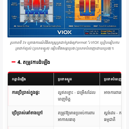
រូបភាពទី 3៖ គ្រោងការណ៍វិធីសាស្ត្រត្រជាក់ត្រង់ស្Format័រ VIOX ប្រៀបធៀបការ
ត្រជាក់ខ្យល់ (ប្រភេទស្ងួត) ធៀបនឹងចរន្តប្រេង (ប្រភេទបំពេញដោយប្រេង)។.
4. តម្រូវការដំឡើង
កត្តាដំឡើង
ប្រភេទស្ងួត
ប្រភេទបំពេញដោយប
ការប្រើប្រាស់ក្នុងផ្ទះ
ល្អឥតខ្ចោះ - ជម្រើសដែល
អាចការពារអគ្គី
ពេញចិត្ត
ប្រើប្រាស់នៅខាងក្រៅ
តម្រូវឱ្យមានប្រអប់ការពារ
ស្តង់ដារ - ការព
អាកាសធាតុ
ធម្មជាតិ