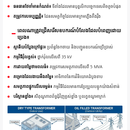
ធនធានថែទាំមានកំណត់៖
ទីតាំងដែលមានបុគ្គលិកបច្ចេកទេសតិចតួចបំផុត
តម្រូវការបទប្បញ្ញត្តិ៖
ដែនសមត្ថកិច្ចដែលមានក្រមភ្លើងតឹងរ៉ឹង
ពេលណាត្រូវជ្រើសរើសឧបករណ៍បំលែងដែលបំពេញដោយ
ប្រេង៖
ស្ថានីយបំប្លែងក្រៅផ្ទះ៖
ប្រព័ន្ធចែកចាយ និងបញ្ជូនឧបករណ៍ប្រើប្រាស់
កម្មវិធីវ៉ុលខ្ពស់៖
ថ្នាក់វ៉ុលលើសពី 35 kV
ការវាយតម្លៃថាមពលធំ៖
តម្រូវការសមត្ថភាពលើសពី 5 MVA
គម្រោងដែលងាយនឹងតម្លៃ៖
អាទិភាពនៃការវិនិយោគដំបូងទាប
សមត្ថភាពផ្ទុកលើសទម្ងន់៖
កម្មវិធីដែលមានការប្រែប្រួលបន្ទុកយ៉ាងសំខាន់
បរិស្ថានខ្លាំង៖
សីតុណ្ហភាពព័ទ្ធជុំវិញខ្ពស់ខ្លាំង ឬលក្ខខណ្ឌអាក្រក់