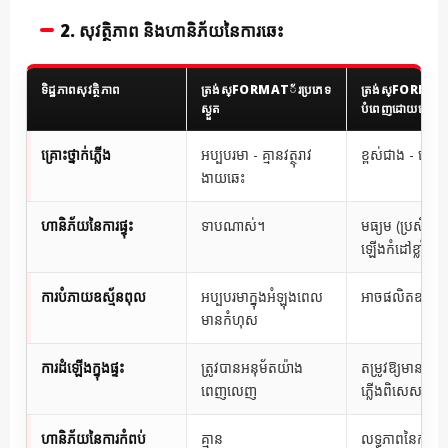
2. សុវត្ថិភាព និងហានិភ័យនៃការឆេះ
ទិដ្ឋភាពសុវត្ថិភាព
ត្រង់ស្FORMAT័រប្រភេទ
ត្រង់ស្FORMAT័
ស្ងួត
បំពេញដោយប្រេង
គ្រោះថ្នាក់ភ្លើង
អប្បបរមា - គ្មានវត្ថុរាវ
ខ្ពស់ជាង - ប្រេ
ងាយឆេះ
ហានិភ័យនៃការផ្ទុះ
ទាបណាស់។
មធ្យម (ប្រសិនបើ
ឡើងកំដៅខ្លាំង)
ការបំភាយឧស្ម័នពុល
អប្បបរមាក្នុងអំឡុងពេល
អាចផលិតឧស្ម័ន
មានកំហុស
ការដំឡើងក្នុងផ្ទះ
ត្រូវបានអនុម័តយ៉ាង
តម្រូវឱ្យមានការក
ពេញលេញ
ភ្លើងពិសេស
ហានិភ័យនៃការកំពប់
គ្មាន
លទ្ធភាពនៃការល