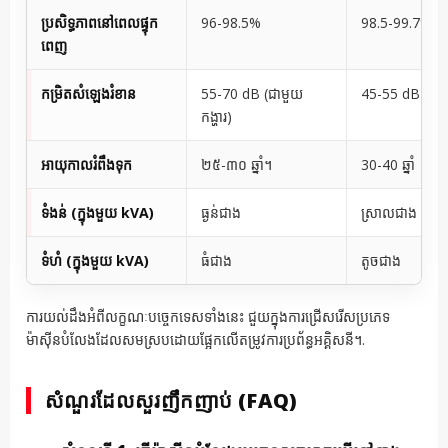
ប្រសិទ្ធភាពនៅពេលផ្ទុក
96-98.5%
98.5-99.7%
ពេញ
កម្រិតសំឡេងរំខាន
55-70 dB (ជាមួយ
45-55 dB
កង្ហារ)
អាយុកាលរំពឹងទុក
២៥-៣០ ឆ្នាំ។
30-40 ឆ្នាំ
ទំងន់ (ក្នុងមួយ kVA)
ធ្ងន់ជាង
ស្រាលជាង
ទំហំ (ក្នុងមួយ kVA)
ធំជាង
តូចជាង
ការយល់ដឹងអំពីលក្ខណៈបច្ចេកទេសទាំងនេះ ជួយក្នុងការជ្រើសរើសប្រភេទ
ម៉ាស៊ីនបំលែងដែលសមស្របដោយផ្អែកលើតម្រូវការប្រព័ន្ធអគ្គិសនី។.
សំណួរដែលសួរញឹកញាប់ (FAQ)