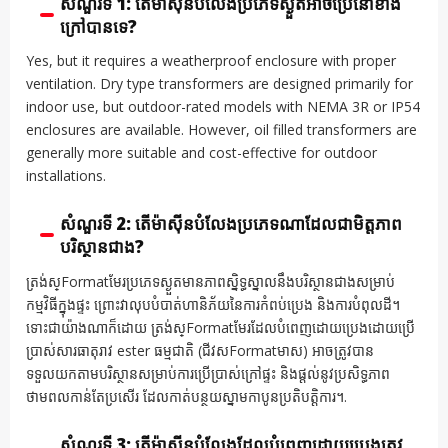
សំណួរទី 1: តើម៉ាស៊ីនបំលែងប្រភេទស្ងួតអាចប្រើនៅខាង
ក្រៅបានទេ?
Yes, but it requires a weatherproof enclosure with proper
ventilation. Dry type transformers are designed primarily for
indoor use, but outdoor-rated models with NEMA 3R or IP54
enclosures are available. However, oil filled transformers are
generally more suitable and cost-effective for outdoor
installations.
សំណួរទី 2: តើម៉ាស៊ីនបំលែងប្រភេទណាដែលជាមិត្តភាព
បរិស្ថានជាង?
ត្រង់ស្Formatមែរប្រភេទស្ងួតមានភាពស្និទ្ធស្នាលនឹងបរិស្ថានជាងសម្រាប់
កម្មវិធីក្នុងផ្ទះ ព្រោះវាលុបបំបាត់ហានិភ័យនៃការកំពប់ប្រេង និងការបំពុលដី។
ទោះជាយ៉ាងណាក៏ដោយ ត្រង់ស្Formatមែរដែលបំពេញដោយប្រេងដោយប្រើ
ប្រាស់សារធាតុរាវ ester ធម្មជាតិ (ជីវសFormatមាស) អាចត្រូវបាន
ទទួលយកតាមបរិស្ថានសម្រាប់ការប្រើប្រាស់ក្រៅផ្ទះ និងផ្តល់នូវប្រសិទ្ធភាព
ថាមពលកាន់តែប្រសើរ ដែលកាត់បន្ថយស្នាមកាបូនប្រតិបត្តិការ។.
សំណួរទី 3: តើម៉ាស៊ីនបំលែងដែលបំពេញដោយប្រេងត្រូវ