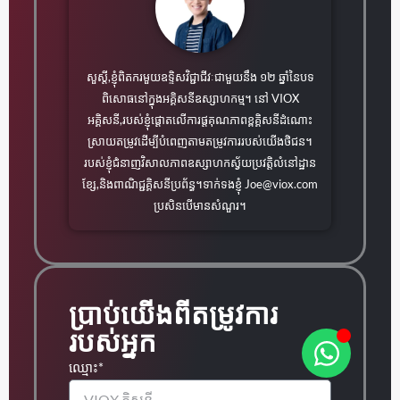
សួស្តី,ខ្ញុំពិតករមួយឧទ្ទិសវិជ្ជាជីវៈជាមួយនឹង ១២ ឆ្នាំនៃបទ
ពិសោធនៅក្នុងអគ្គិសនីឧស្សាហកម្ម។ នៅ VIOX
អគ្គិសនី,របស់ខ្ញុំផ្ដោតលើការផ្តគុណភាពខ្ពគ្គិសនីដំណោះ
ស្រាយតម្រូវដើម្បីបំពេញតាមតម្រូវការរបស់យើងថិជន។
របស់ខ្ញុំជំនាញវិសាលភាពឧស្សាហកស្វ័យប្រវត្តិលំនៅដ្ឋាន
ខ្សែ,និងពាណិជ្ជគ្គិសនីប្រព័ន្ធ។ទាក់ទងខ្ញុំ
Joe@viox.com
ប្រសិនបើមានសំណួរ។
ប្រាប់យើងពីតម្រូវការ
របស់អ្នក
ឈ្មោះ*