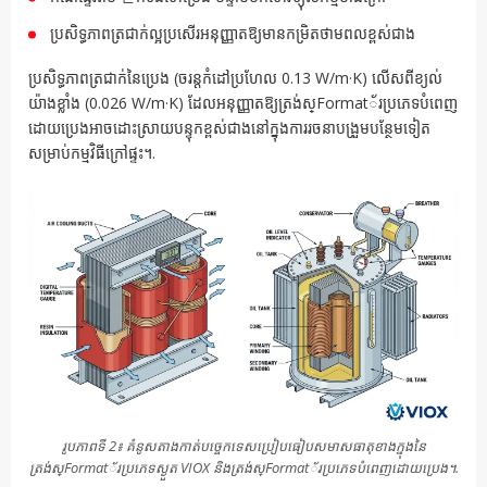
ប្រសិទ្ធភាពត្រជាក់ល្អប្រសើរអនុញ្ញាតឱ្យមានកម្រិតថាមពលខ្ពស់ជាង
ប្រសិទ្ធភាពត្រជាក់នៃប្រេង (ចរន្តកំដៅប្រហែល 0.13 W/m·K) លើសពីខ្យល់
យ៉ាងខ្លាំង (0.026 W/m·K) ដែលអនុញ្ញាតឱ្យត្រង់ស្Format័រប្រភេទបំពេញ
ដោយប្រេងអាចដោះស្រាយបន្ទុកខ្ពស់ជាងនៅក្នុងការរចនាបង្រួមបន្ថែមទៀត
សម្រាប់កម្មវិធីក្រៅផ្ទះ។.
រូបភាពទី 2៖ គំនូសតាងកាត់បច្ចេកទេសប្រៀបធៀបសមាសធាតុខាងក្នុងនៃ
ត្រង់ស្Format័រប្រភេទស្ងួត VIOX និងត្រង់ស្Format័រប្រភេទបំពេញដោយប្រេង។.