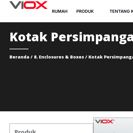
Lewati
RUMAH
PRODUK
TENTANG 
ke
konten
Kotak Persimpang
Beranda
/
8. Enclosures & Boxes
/
Kotak Persimpang
Produk