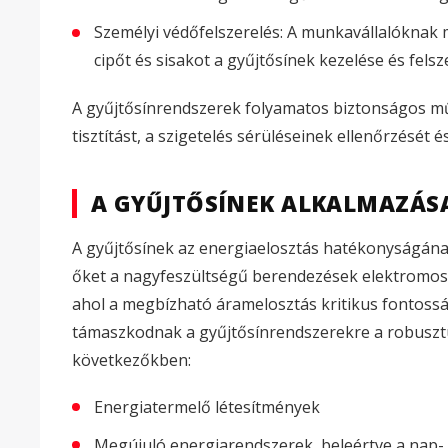
Személyi védőfelszerelés: A munkavállalóknak me
cipőt és sisakot a gyűjtősínek kezelése és felsz
A gyűjtősínrendszerek folyamatos biztonságos mű
tisztítást, a szigetelés sérüléseinek ellenőrzését 
A GYŰJTŐSÍNEK ALKALMAZÁS
A gyűjtősínek az energiaelosztás hatékonyságán
őket a nagyfeszültségű berendezések elektromos
ahol a megbízható áramelosztás kritikus fontoss
támaszkodnak a gyűjtősínrendszerekre a robusztu
következőkben:
Energiatermelő létesítmények
Megújuló energiarendszerek, beleértve a nap- 