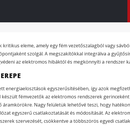
 kritikus eleme, amely egy fém vezetőszalagból vagy sávból
pontjaként szolgál. A megszakítókkal integrálva a gyűjtős
védeni az elektromos hibáktól és megkönnyíti a rendszer k
ZEREPE
ett energiaelosztások egyszerűsítésében, így azok megfize
 készült fémvezetők az elektromos rendszerek gerinceként 
nő áramkörökre. Nagy felületük lehetővé teszi, hogy hatéko
álózat egyszerű csatlakoztatását és módosítását. Az elekt
ndszerek szervezését, csökkentve a többszörös egyedi csatl