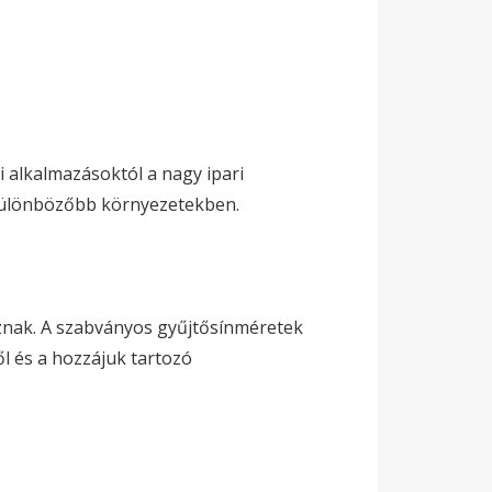
i alkalmazásoktól a nagy ipari
gkülönbözőbb környezetekben.
znak. A szabványos gyűjtősínméretek
l és a hozzájuk tartozó