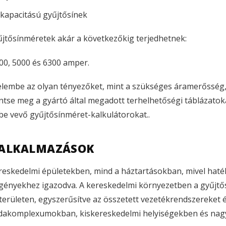
apacitású gyűjtősínek
jtősínméretek akár a következőkig terjedhetnek:
000, 5000 és 6300 amper.
yelembe az olyan tényezőket, mint a szükséges áramerősség,
tse meg a gyártó által megadott terhelhetőségi táblázatokat
be vevő gyűjtősínméret-kalkulátorokat.
.
I ALKALMAZÁSOK
ereskedelmi épületekben, mind a háztartásokban, mivel ha
ényekhez igazodva. A kereskedelmi környezetben a gyűjtős
erületen, egyszerűsítve az összetett vezetékrendszereket és
rodakomplexumokban, kiskereskedelmi helyiségekben és nag