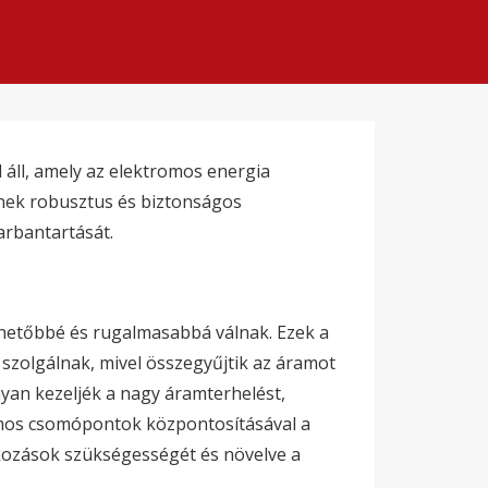
 áll, amely az elektromos energia
ínek robusztus és biztonságos
arbantartását.
thetőbbé és rugalmasabbá válnak. Ezek a
szolgálnak, mivel összegyűjtik az áramot
nyan kezeljék a nagy áramterhelést,
romos csomópontok központosításával a
akozások szükségességét és növelve a