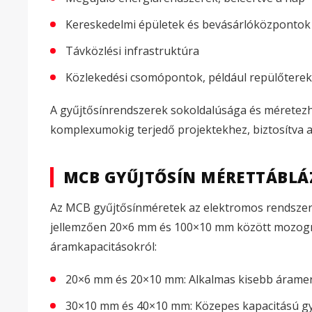
Kereskedelmi épületek és bevásárlóközpontok
Távközlési infrastruktúra
Közlekedési csomópontok, például repülőterek
A gyűjtősínrendszerek sokoldalúsága és méretezhet
komplexumokig terjedő projektekhez, biztosítva
MCB GYŰJTŐSÍN MÉRETTÁBLÁ
Az MCB gyűjtősínméretek az elektromos rendszer
jellemzően 20×6 mm és 100×10 mm között mozog
áramkapacitásokról:
20×6 mm és 20×10 mm: Alkalmas kisebb árame
30×10 mm és 40×10 mm: Közepes kapacitású gy