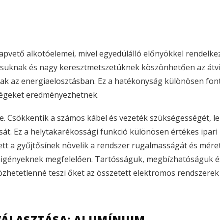
apvető alkotóelemei, mivel egyedülálló előnyökkel rendel
ásuknak és nagy keresztmetszetüknek köszönhetően az átvi
anak az energiaelosztásban. Ez a hatékonyság különösen fo
tségeket eredményezhetnek.
nye. Csökkentik a számos kábel és vezeték szükségességét, 
sát. Ez a helytakarékossági funkció különösen értékes ipa
lett a gyűjtősínek növelik a rendszer rugalmasságát és mére
iaigényeknek megfelelően. Tartósságuk, megbízhatóságuk 
lözhetetlenné teszi őket az összetett elektromos rendszer
VÁLASZTÁSA: ALUMÍNIUM