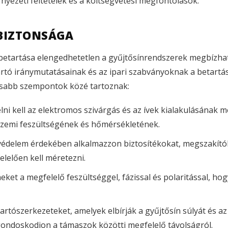
nyezeti feltételek és a költségvetési megfontolások.
 BIZTONSÁGA
k betartása elengedhetetlen a gyűjtősínrendszerek megbízh
ártó iránymutatásainak és az ipari szabványoknak a betartá
osabb szempontok közé tartoznak:
elni kell az elektromos szivárgás és az ívek kialakulásának
 üzemi feszültségének és hőmérsékletének.
ni védelem érdekében alkalmazzon biztosítékokat, megszakító
lelően kell méretezni.
ket a megfelelő feszültséggel, fázissal és polaritással, hog
artószerkezeteket, amelyek elbírják a gyűjtősín súlyát és a
gondoskodjon a támaszok közötti megfelelő távolságról.