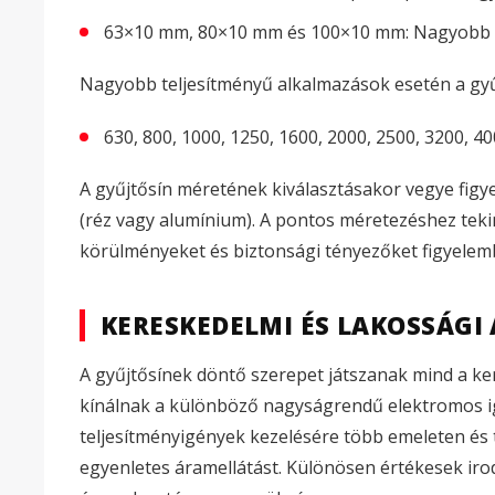
63×10 mm, 80×10 mm és 100×10 mm: Nagyobb k
Nagyobb teljesítményű alkalmazások esetén a gyű
630, 800, 1000, 1250, 1600, 2000, 2500, 3200, 4
A gyűjtősín méretének kiválasztásakor vegye fig
(réz vagy alumínium). A pontos méretezéshez tekin
körülményeket és biztonsági tényezőket figyelem
KERESKEDELMI ÉS LAKOSSÁG
A gyűjtősínek döntő szerepet játszanak mind a k
kínálnak a különböző nagyságrendű elektromos ig
teljesítményigények kezelésére több emeleten és t
egyenletes áramellátást. Különösen értékesek i