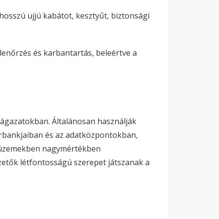
hosszú ujjú kabátot, kesztyűt, biztonsági
enőrzés és karbantartás, beleértve a
ágazatokban. Általánosan használják
orbankjaiban és az adatközpontokban,
rtóüzemekben nagymértékben
etők létfontosságú szerepet játszanak a