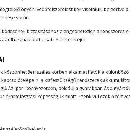
gfelelő egyéni védőfelszerelést kell viselniük, beleértve a 
erelése során.
ködésének biztosításához elengedhetetlen a rendszeres ell
és az elhasználódott alkatrészek cseréjét.
AI
ak köszönhetően széles körben alkalmazhatók a különböző 
 kapcsolótelepein, a kisfeszültségű rendszerek akkumulát
ágú. Az ipari környezetben, például a gyárakban és a gyá
s áramelosztási képességük miatt. Ezenkívül ezek a fémvez
és szélerőműveket is