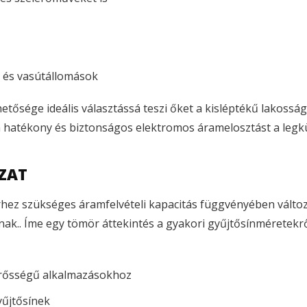
 és vasútállomások
ősége ideális választássá teszi őket a kisléptékű lakosság
 a hatékony és biztonságos elektromos áramelosztást a le
ZAT
hez szükséges áramfelvételi kapacitás függvényében válto
nak.
.
Íme egy tömör áttekintés a gyakori gyűjtősínméretekrő
rősségű alkalmazásokhoz
űjtősínek