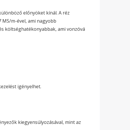
ülönböző előnyöket kínál. A réz
37 MS/m-ével, ami nagyobb
és költséghatékonyabbak, ami vonzóvá
ezelést igényelhet.
tényezők kiegyensúlyozásával, mint az