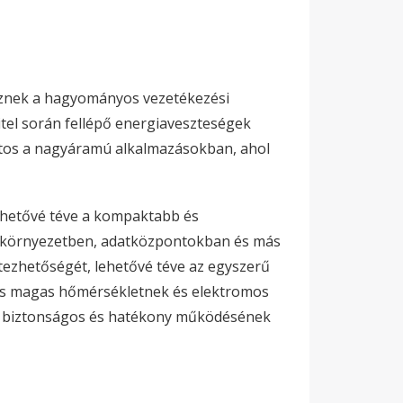
keznek a hagyományos vezetékezési
tel során fellépő energiaveszteségek
ntos a nagyáramú alkalmazásokban, ahol
lehetővé téve a kompaktabb és
ri környezetben, adatközpontokban és más
tezhetőségét, lehetővé téve az egyszerű
és magas hőmérsékletnek és elektromos
ek biztonságos és hatékony működésének