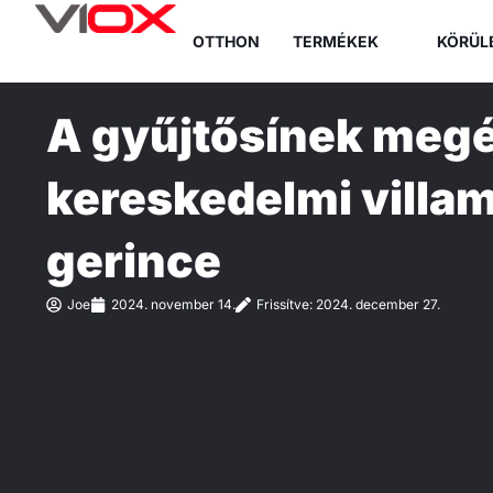
Ugrás
OTTHON
TERMÉKEK
KÖRÜL
a
tartalomra
A gyűjtősínek megé
kereskedelmi villa
gerince
Joe
2024. november 14.
Frissítve: 2024. december 27.