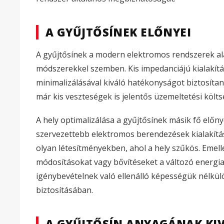
A GYŰJTŐSÍNEK ELŐNYEI
A gyűjtősínek a modern elektromos rendszerek al
módszerekkel szemben. Kis impedanciájú kialakít
minimalizálásával kiváló hatékonyságot biztosít
már kis veszteségek is jelentős üzemeltetési köl
A hely optimalizálása a gyűjtősínek másik fő elő
szervezettebb elektromos berendezések kialakítá
olyan létesítményekben, ahol a hely szűkös. Emel
módosításokat vagy bővítéseket a változó energ
igénybevételnek való ellenálló képességük nélkü
biztosításában.
A GYŰJTŐSÍN ANYAGÁNAK KI