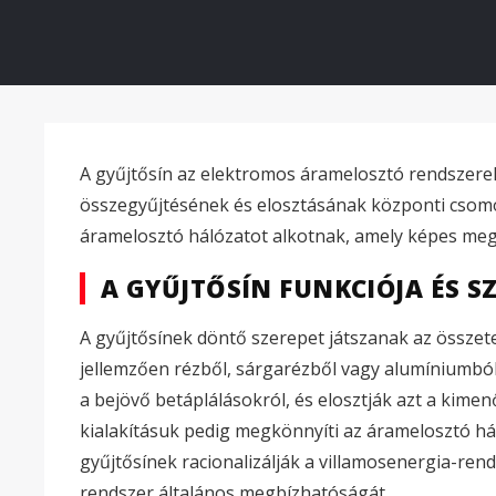
A gyűjtősín az elektromos áramelosztó rendszerek
összegyűjtésének és elosztásának központi csomó
áramelosztó hálózatot alkotnak, amely képes meg
A GYŰJTŐSÍN FUNKCIÓJA ÉS S
A gyűjtősínek döntő szerepet játszanak az összet
jellemzően rézből, sárgarézből vagy alumíniumból
a bejövő betáplálásokról, és elosztják azt a kime
kialakításuk pedig megkönnyíti az áramelosztó h
gyűjtősínek racionalizálják a villamosenergia-re
rendszer általános megbízhatóságát.