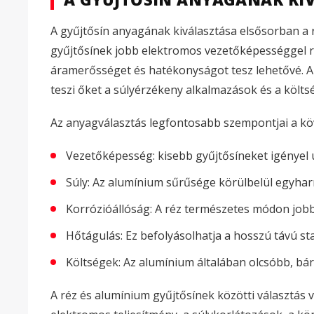
A gyűjtősín anyagának kiválasztása elsősorban a 
gyűjtősínek jobb elektromos vezetőképességgel 
áramerősséget és hatékonyságot tesz lehetővé. 
teszi őket a súlyérzékeny alkalmazások és a költ
Az anyagválasztás legfontosabb szempontjai a kö
Vezetőképesség: kisebb gyűjtősíneket igényel
Súly: Az alumínium sűrűsége körülbelül egyharm
Korrózióállóság: A réz természetes módon jobba
Hőtágulás: Ez befolyásolhatja a hosszú távú st
Költségek: Az alumínium általában olcsóbb, bár
A réz és alumínium gyűjtősínek közötti választás 