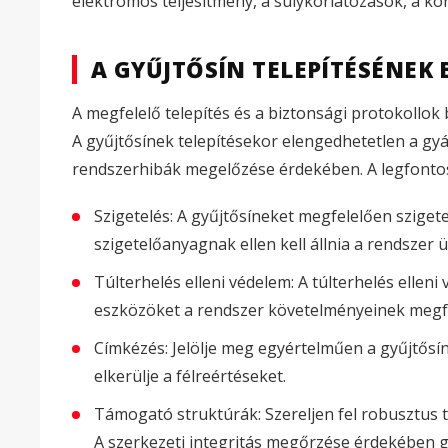
elektromos teljesítmény, a súlykorlátozások, a kör
A GYŰJTŐSÍN TELEPÍTÉSÉNEK
A megfelelő telepítés és a biztonsági protokollo
A gyűjtősínek telepítésekor elengedhetetlen a gy
rendszerhibák megelőzése érdekében. A legfont
Szigetelés: A gyűjtősíneket megfelelően sziget
szigetelőanyagnak ellen kell állnia a rendszer
Túlterhelés elleni védelem: A túlterhelés elle
eszközöket a rendszer követelményeinek megfe
Címkézés: Jelölje meg egyértelműen a gyűjtősíne
elkerülje a félreértéseket.
Támogató struktúrák: Szereljen fel robusztus t
A szerkezeti integritás megőrzése érdekében 