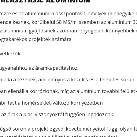
rézre és az alumíniumra összpontosít, amelyek mindegyike k
rendelkeznek, körülbelül 58 MS/m, szemben az alumínium 
Az alumínium gyűjtősínek azonban lényegesen könnyebbek 
ségtakarékos projektek számára.
vetkezők:
 ugyanahhoz az áramkapacitáshoz.
ada a rézének, ami előnyös a kezelés és a telepítés során.
n ellenáll a korróziónak, míg az alumínium további felületk
abilitást a hőmérséklet-változó környezetben.
 az árak a piaci viszonyoktól függően ingadoznak.
végső soron a projekt egyedi követelményeitől függ, olyan 