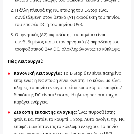
Η άλλη πλευρά της NC επαφής του E-Stop είναι
συνδεδεμένη στον θετικό (A1) ακροδέκτη του πηνίου
του επαφέα DC ή του πηνίου UVR.
Ο αρνητικός (A2) ακροδέκτης του πηνίου είναι
συνδεδεμένος πίσω στον αρνητικό (-) ακροδέκτη του
τροφοδοτικού 24V DC, ολοκληρώνοντας το κύκλωμα.
Πώς Λειτουργεί:
Κανονική Λειτουργία:
Το E-Stop δεν είναι πατημένο,
επομένως η NC επαφή είναι κλειστή. Το κύκλωμα είναι
πλήρες, το πηνίο ενεργοποιείται και ο κύριος επαφέας/
διακόπτης DC είναι κλειστός. Η ηλιακή σας συστοιχία
παράγει ενέργεια.
Διακοπή έκτακτης ανάγκης:
Ένας πυροσβέστης
φτάνει και πατάει το κουμπί E-Stop. Αυτό ανοίγει την NC
επαφή, διακόπτοντας το κύκλωμα ελέγχου. Το πηνίο
απενεργοποιείται και ο επαφέας ανοίγει (ή το UVR