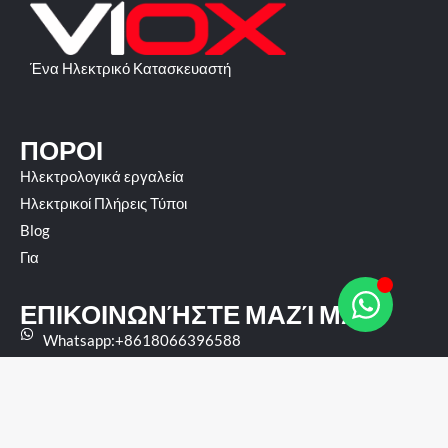
Ένα Ηλεκτρικό Κατασκευαστή
ΠΌΡΟΙ
Ηλεκτρολογικά εργαλεία
Ηλεκτρικοί Πλήρεις Τύποι
Blog
Για
ΕΠΙΚΟΙΝΩΝΉΣΤΕ ΜΑΖΊ ΜΑΣ
Whatsapp:+8618066396588
Email:
sales@viox.com
ΠΡΟΣΘΉΚΗ:1ο κτίριο, Ανατολικό Ζώνης
Καινοτομίας,Wengyang πόλη, Yueqing Πόλη, Επαρχία