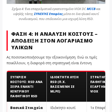
Σχήμα 4: Ένα επαγγελματικά εγκατεστημένο VIOX DC
MCCB
και
υψηλής τάσης
ΣΥΝΕΧΉΣ Επαφέας
μέσα σε ένα ηλιακό κουτί
συνδυασμού, που επιδεικνύει μια ισχυρή λύση RSD.
ΦΆΣΗ 4: Η ΑΝΆΛΥΣΗ ΚΌΣΤΟΥΣ –
ΑΠΌΔΕΙΞΗ ΣΤΟΝ ΛΟΓΑΡΙΑΣΜΌ
ΥΛΙΚΏΝ
Ας ποσοτικοποιήσουμε την εξοικονόμηση. Ενώ οι τιμές
ποικίλλουν, η διαφορά στη στρατηγική είναι έντονη.
ΣΎΓΚΡΙΣΗ
ΙΔΙΌΚΤΗΤΗ ΛΎΣΗ
ΣΤΡΑΤΗΓΙΚΉ
ΚΌΣΤΟΥΣ: RSD ΑΝΆ
RSD (Π.Χ.
ΠΑΘΗΤΙΚΏΝ
ΣΕΙΡΆ ΈΝΑΝΤΙ
ΒΑΣΙΣΜΈΝΗ ΣΕ
ΕΞΑΡΤΗΜΆΤ
ΚΕΝΤΡΙΚΟΎ
MLPE)
VIOX
ΠΑΘΗΤΙΚΟΎ RSD
Βασικά Στοιχεία
Ιδιόκτητο κουτί
1x Επαφέας 