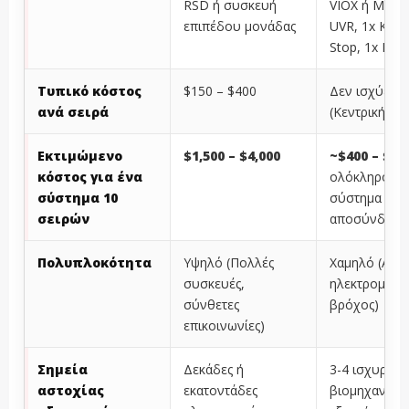
RSD ή συσκευή
VIOX ή MCCB
επιπέδου μονάδας
UVR, 1x Κουμ
Stop, 1x PSU
Τυπικό κόστος
$150 – $400
Δεν ισχύει
ανά σειρά
(Κεντρική λύ
Εκτιμώμενο
$1,500 – $4,000
~$400 – $70
κόστος για ένα
ολόκληρο το
σύστημα 10
σύστημα
σειρών
αποσύνδεση
Πολυπλοκότητα
Υψηλό (Πολλές
Χαμηλό (Απλ
συσκευές,
ηλεκτρομηχα
σύνθετες
βρόχος)
επικοινωνίες)
Σημεία
Δεκάδες ή
3-4 ισχυρά
αστοχίας
εκατοντάδες
βιομηχανικά