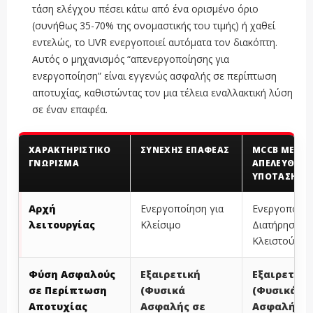
τάση ελέγχου πέσει κάτω από ένα ορισμένο όριο
(συνήθως 35-70% της ονομαστικής του τιμής) ή χαθεί
εντελώς, το UVR ενεργοποιεί αυτόματα τον διακόπτη.
Αυτός ο μηχανισμός “απενεργοποίησης για
ενεργοποίηση” είναι εγγενώς ασφαλής σε περίπτωση
αποτυχίας, καθιστώντας τον μια τέλεια εναλλακτική λύση
σε έναν επαφέα.
ΧΑΡΑΚΤΗΡΙΣΤΙΚΌ
ΣΥΝΕΧΉΣ ΕΠΑΦΈΑΣ
MCCB ΜΕ
ΓΝΏΡΙΣΜΑ
ΑΠΕΛΕΥΘΈΡ
ΥΠΌΤΑΣΗΣ (
Αρχή
Ενεργοποίηση για
Ενεργοποίησ
λειτουργίας
Κλείσιμο
Διατήρηση
Κλειστού
Φύση Ασφαλούς
Εξαιρετική
Εξαιρετική
σε Περίπτωση
(Φυσικά
(Φυσικά
Αποτυχίας
Ασφαλής σε
Ασφαλής σ