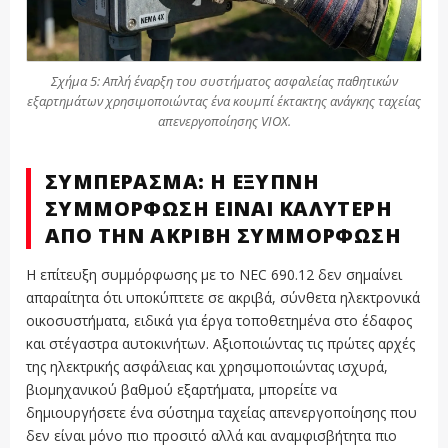
Σχήμα 5: Απλή έναρξη του συστήματος ασφαλείας παθητικών
εξαρτημάτων χρησιμοποιώντας ένα κουμπί έκτακτης ανάγκης ταχείας
απενεργοποίησης VIOX.
ΣΥΜΠΈΡΑΣΜΑ: Η ΈΞΥΠΝΗ
ΣΥΜΜΌΡΦΩΣΗ ΕΊΝΑΙ ΚΑΛΎΤΕΡΗ
ΑΠΌ ΤΗΝ ΑΚΡΙΒΉ ΣΥΜΜΌΡΦΩΣΗ
Η επίτευξη συμμόρφωσης με το NEC 690.12 δεν σημαίνει
απαραίτητα ότι υποκύπτετε σε ακριβά, σύνθετα ηλεκτρονικά
οικοσυστήματα, ειδικά για έργα τοποθετημένα στο έδαφος
και στέγαστρα αυτοκινήτων. Αξιοποιώντας τις πρώτες αρχές
της ηλεκτρικής ασφάλειας και χρησιμοποιώντας ισχυρά,
βιομηχανικού βαθμού εξαρτήματα, μπορείτε να
δημιουργήσετε ένα σύστημα ταχείας απενεργοποίησης που
δεν είναι μόνο πιο προσιτό αλλά και αναμφισβήτητα πιο