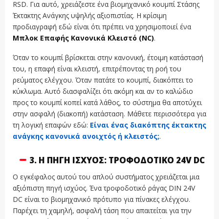
RSD. Για αυτό, χρειάζεστε ένα βιομηχανικό κουμπί Στάσης
Έκτακτης Ανάγκης υψηλής αξιοπιστίας. Η κρίσιμη
προδιαγραφή εδώ είναι ότι πρέπει να χρησιμοποιεί ένα
Μπλοκ Επαφής Κανονικά Κλειστό (NC)
.
Όταν το κουμπί βρίσκεται στην κανονική, έτοιμη κατάστασή
του, η επαφή είναι κλειστή, επιτρέποντας τη ροή του
ρεύματος ελέγχου. Όταν πατάτε το κουμπί, διακόπτει το
κύκλωμα. Αυτό διασφαλίζει ότι ακόμη και αν το καλώδιο
προς το κουμπί κοπεί κατά λάθος, το σύστημα θα αποτύχει
στην ασφαλή (διακοπή) κατάσταση. Μάθετε περισσότερα για
τη λογική επαφών εδώ:
Είναι ένας διακόπτης έκτακτης
ανάγκης κανονικά ανοιχτός ή κλειστός;
.
3. Η ΠΗΓΉ ΙΣΧΎΟΣ: ΤΡΟΦΟΔΟΤΙΚΌ 24V DC
Ο εγκέφαλος αυτού του απλού συστήματος χρειάζεται μια
αξιόπιστη πηγή ισχύος. Ένα τροφοδοτικό ράγας DIN 24V
DC είναι το βιομηχανικό πρότυπο για πίνακες ελέγχου.
Παρέχει τη χαμηλή, ασφαλή τάση που απαιτείται για την