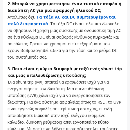
2. Μπορώ να χρησιμοποιήσω έναν τυπικό επαφέα ή
διακόπτη AC για μια εφαρμογή ηλιακού DC;
Απολύτως όχι.
Τα τόξα AC και DC συμπεριφέρονται
πολύ διαφορετικά
. Τα τόξα DC είναι πολύ πιο δύσκολο
να σβήσουν. Η χρήση μιας συσκευής με ονομαστική τιμή AC
σε ένα κύκλωμα DC είναι σοβαρός κίνδυνος πυρκαγιάς και
ασφάλειας. Πρέπει να χρησιμοποιείτε εξαρτήματα που
έχουν βαθμολογηθεί ειδικά για την τάση και το ρεύμα DC
του συστήματός σας.
3. Ποια είναι η κύρια διαφορά μεταξύ ενός shunt trip
και μιας απελευθέρωσης υποτάσης;
Ένα shunt trip (MX) απαιτεί να
εφαρμόσετε
ισχύ για να
ενεργοποιήσετε τον διακόπτη. Μια απελευθέρωση
υποτάσης (UVR)
χάνει
ισχύ για να ενεργοποιήσετε τον
διακόπτη. Για ένα σύστημα ασφαλείας όπως το RSD, το UVR
είναι εγγενώς ασφαλές σε περίπτωση αστοχίας, επειδή
οποιαδήποτε διακοπή στην ισχύ ελέγχου (κομμένο
καλώδιο, διακοπή ρεύματος) απενεργοποιεί το κύριο
κύκλωμα. Μπορείτε να λάβετε περισσότερες λεπτομέρειες