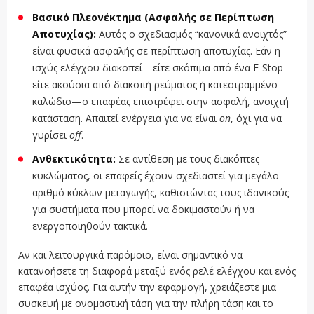
Βασικό Πλεονέκτημα (Ασφαλής σε Περίπτωση
Αποτυχίας):
Αυτός ο σχεδιασμός “κανονικά ανοιχτός”
είναι φυσικά ασφαλής σε περίπτωση αποτυχίας. Εάν η
ισχύς ελέγχου διακοπεί—είτε σκόπιμα από ένα E-Stop
είτε ακούσια από διακοπή ρεύματος ή κατεστραμμένο
καλώδιο—ο επαφέας επιστρέφει στην ασφαλή, ανοιχτή
κατάσταση. Απαιτεί ενέργεια για να είναι
on
, όχι για να
γυρίσει
off
.
Ανθεκτικότητα:
Σε αντίθεση με τους διακόπτες
κυκλώματος, οι επαφείς έχουν σχεδιαστεί για μεγάλο
αριθμό κύκλων μεταγωγής, καθιστώντας τους ιδανικούς
για συστήματα που μπορεί να δοκιμαστούν ή να
ενεργοποιηθούν τακτικά.
Αν και λειτουργικά παρόμοιο, είναι σημαντικό να
κατανοήσετε τη διαφορά μεταξύ ενός ρελέ ελέγχου και ενός
επαφέα ισχύος. Για αυτήν την εφαρμογή, χρειάζεστε μια
συσκευή με ονομαστική τάση για την πλήρη τάση και το