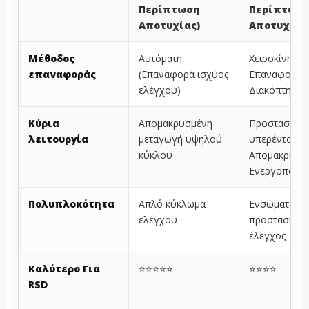
Περίπτωση
Περίπτωσ
Αποτυχίας)
Αποτυχίας
Μέθοδος
Αυτόματη
Χειροκίνητη
επαναφοράς
(Επαναφορά ισχύος
Επαναφορά
ελέγχου)
Διακόπτη
Κύρια
Απομακρυσμένη
Προστασία α
λειτουργία
μεταγωγή υψηλού
υπερένταση 
κύκλου
Απομακρυσμ
Ενεργοποίη
Πολυπλοκότητα
Απλό κύκλωμα
Ενσωματωμέ
ελέγχου
προστασία κα
έλεγχος
Καλύτερο Για
⭐⭐⭐⭐⭐
⭐⭐⭐⭐
RSD