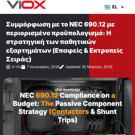
Μετάβαση
EL
στο
περιεχόμενο
Συμμόρφωση με το NEC 690.12 με
περιορισμένο προϋπολογισμό: Η
στρατηγική των παθητικών
εξαρτημάτων (Επαφείς & Εκτροπείς
Σειράς)
Ο τζο
7 Ιανουαρίου, 2026
Updated: 30 Μαρτίου, 2026