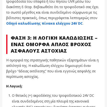
τροφοδοσία του επαφέα ή του πηνίου UVR μέσω του
διακόπτη E-Stop. Βεβαιωθείτε ότι το τροφοδοτικό σας έχει
το σωστό μέγεθος και είναι συνδεδεμένο σύμφωνα με τις
βέλτιστες πρακτικές, όπως περιγράφεται λεπτομερώς στον
Οδηγό καλωδίωσης πίνακα ελέγχου 24V DC
.
ΦΆΣΗ 3: Η ΛΟΓΙΚΉ ΚΑΛΩΔΊΩΣΗΣ –
ΈΝΑΣ ΌΜΟΡΦΑ ΑΠΛΌΣ ΒΡΌΧΟΣ
ΑΣΦΑΛΟΎΣ ΑΣΤΟΧΊΑΣ
Η ομορφιά της στρατηγικής παθητικών εξαρτημάτων είναι η
απλότητά της. Η καλωδίωση ελέγχου δημιουργεί έναν
βρόχο “άδειας εκτέλεσης” που είναι εγγενώς ασφαλής σε
περίπτωση αστοχίας.
Η Λογική:
Ο θετικός (+) ακροδέκτης του τροφοδοτικού 24V DC
είναι συνδεδεμένος στη μία πλευρά της κανονικά
κλειστής (NC) επαφής του διακόπτη έκτακτης ανάγκης.