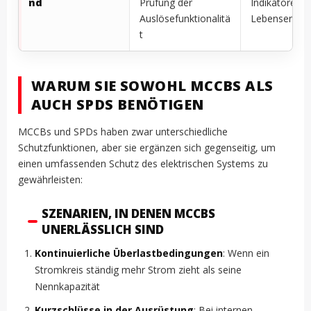
nd
Prüfung der
Indikatoren f
Auslösefunktionalitä
Lebensende
t
WARUM SIE SOWOHL MCCBS ALS
AUCH SPDS BENÖTIGEN
MCCBs und SPDs haben zwar unterschiedliche
Schutzfunktionen, aber sie ergänzen sich gegenseitig, um
einen umfassenden Schutz des elektrischen Systems zu
gewährleisten:
SZENARIEN, IN DENEN MCCBS
UNERLÄSSLICH SIND
Kontinuierliche Überlastbedingungen
: Wenn ein
Stromkreis ständig mehr Strom zieht als seine
Nennkapazität
Kurzschlüsse in der Ausrüstung
: Bei internen