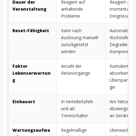
Dauer der
Reagiert auf
Reagiert auf
Veranstaltung
anhaltende
momentane
Probleme
Ereignisse
Reset-Fähigkeit
Kann nach
Automatisch
Auslösung manuell
Rückstellung 
zurückgesetzt
Degradierung
werden
Komponente
Faktor
Anzahl der
Kumulierte
Lebenserwartun
Reisevorgänge
absorbierte
g
Überspannun
gie
Einbauort
In Verteilertafeln
Am Netzeing
und als
Abzweigstell
Trennschalter
an Geräten
Wartungsaufwa
Regelmäßige
Überwachung