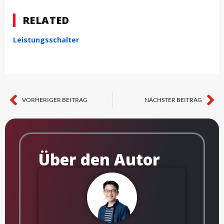
RELATED
Leistungsschalter
VORHERIGER BEITRAG
NÄCHSTER BEITRAG
Zurück
Nä
Über den Autor