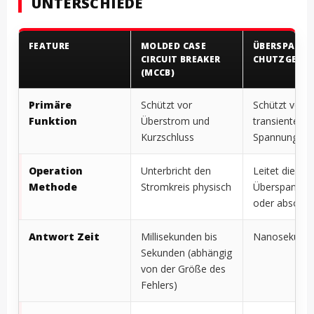
UNTERSCHIEDE
FEATURE
MOLDED CASE
ÜBERSPANN
CIRCUIT BREAKER
CHUTZGERÄT
(MCCB)
Primäre
Schützt vor
Schützt vor
Funktion
Überstrom und
transienten
Kurzschluss
Spannungsst
Operation
Unterbricht den
Leitet die
Methode
Stromkreis physisch
Überspannun
oder absorbie
Antwort Zeit
Millisekunden bis
Nanosekund
Sekunden (abhängig
von der Größe des
Fehlers)