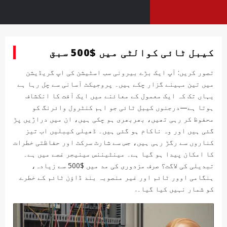
کیبل ٹائی کوالٹی میں $500 سبق
تصور کریں: آپ ایک بڑے بیرونی سب اسٹیشن کی اپ گریڈیشن
میں تین مہینے گزار چکے ہیں۔ پروجیکٹ آسانی سے چل رہا ہے
یہاں تک کہ ایک معمول کے معائنے میں ایک آفت کا انکشاف
ہوتا ہے—درجنوں کیبل ٹائی جو اہم کنٹرول وائرنگ کو
محفوظ کر رہی تھیں، بھربھری ہو چکی ہیں، ان میں دراڑیں پڑ
گئی ہیں اور وہ ناکام ہو گئی ہیں۔ ڈھیلی کیبلیں اب تیز
کناروں سے رگڑ رہی ہیں، جس سے شارٹ سرکٹ اور حفاظتی خطرات
کا امکان پیدا ہو گیا ہے۔ مینٹیننس مینیجر غصے میں ہے۔
تبدیلی کی لاگت؟ صرف مزدوری کی مد میں $500 سے زیادہ،
ہنگامی اوور ٹائم اور غیر منصوبہ بند ڈاؤن ٹائم کے خطرے
کو شمار نہیں کیا گیا۔.