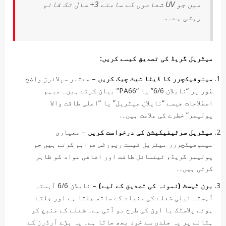
میں جو UV شعاعوں کے سامنے 3+ سال تک قائم
رہتی ہے۔.
میٹریل گریڈ کی تصدیق کیسے کریں:
مینوفیکچرر کا ڈیٹا شیٹ چیک کریں
– معتبر سپلائرز واضح
طور پر “نایلان 6/6” یا “PA66” بیان کرتے ہیں۔ مبہم
اصطلاحات جیسے “نایلان میٹریل” یا “اعلی طاقت والا
پولیمر” خطرے کی علامت ہیں۔.
میٹریل سرٹیفیکیشن کی درخواست کریں
– معیاری
مینوفیکچررز میٹریل ٹیسٹ رپورٹس فراہم کرتے ہیں جو
پولیمر گریڈ، ٹینسائل طاقت اور اضافی مواد کو ظاہر
کرتی ہیں۔.
برن ٹیسٹ (نمونہ کی تصدیق کے لیے)
– نایلان 6/6 آہستہ
آہستہ نیلی شعلے کی بنیاد کے ساتھ جلتا ہے اور جلتے
ہوئے پلاسٹک یا اون کی طرح بو آتی ہے۔ شعلے کے منبع کو
ہٹانے پر یہ جلدی سے خود بجھ جاتا ہے۔ یہ بڑے آرڈرز کے