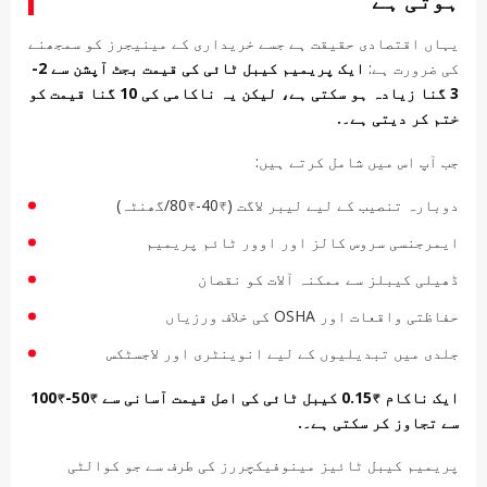
ہوتی ہے
یہاں اقتصادی حقیقت ہے جسے خریداری کے مینیجرز کو سمجھنے
کی ضرورت ہے:
ایک پریمیم کیبل ٹائی کی قیمت بجٹ آپشن سے 2-
3 گنا زیادہ ہو سکتی ہے، لیکن یہ ناکامی کی 10 گنا قیمت کو
ختم کر دیتی ہے۔.
جب آپ اس میں شامل کرتے ہیں:
دوبارہ تنصیب کے لیے لیبر لاگت (₹40-₹80/گھنٹہ)
ایمرجنسی سروس کالز اور اوور ٹائم پریمیم
ڈھیلی کیبلز سے ممکنہ آلات کو نقصان
حفاظتی واقعات اور OSHA کی خلاف ورزیاں
جلدی میں تبدیلیوں کے لیے انوینٹری اور لاجسٹکس
ایک ناکام ₹0.15 کیبل ٹائی کی اصل قیمت آسانی سے ₹50-₹100
سے تجاوز کر سکتی ہے۔.
پریمیم کیبل ٹائیز مینوفیکچررز کی طرف سے جو کوالٹی