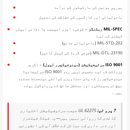
یورپی یونین کی مارکیٹوں کو برآمد
ماحولیاتی اور کارکنوں کی حفاظت کی تعمیل
MIL-SPEC ریٹنگز
– فوجی، ایرو اسپیس، یا دفاعی ایپلی
کیشنز کے لیے:
MIL-STD-202 (ماحولیاتی جانچ)
MIL-DTL-23190 (فوجی گریڈ کی کیبل ٹائیز)
ISO 9001 سرٹیفیکیشن (مینوفیکچرر لیول)
– اگرچہ
پروڈکٹ کے لیے مخصوص نہیں ہے، ISO 9001-سرٹیفائیڈ
مینوفیکچررز کے پاس دستاویزی کوالٹی مینجمنٹ سسٹم،
بیچ ٹریسیبلٹی، اور مستقل جانچ کے پروٹوکول ہوتے
ہیں۔.
? پرو ٹپ:
UL 62275 جیسے سرٹیفیکیشن اختیاری
کاغذی کارروائی نہیں ہیں—یہ فیلڈ فیلئرز
اور ذمہ داری کے مسائل کے خلاف آپ کی انشورنس