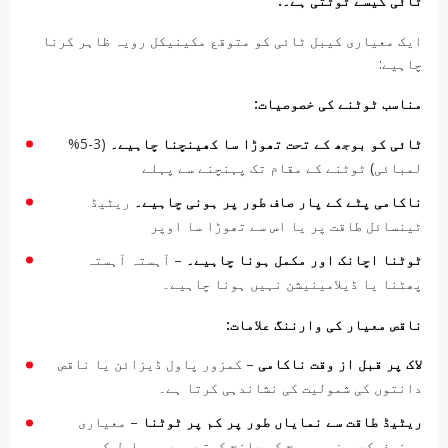
ٹائی کیسے ٹوٹتی ہے۔.
ایک معیاری کیبل ٹائی کو متوقع مکینیکل رویہ ظاہر کرنا
چاہیے:
مناسب ٹوٹنے کی خصوصیات:
ٹائی کو بوجھ کے تحت تھوڑا سا کھینچنا چاہیے۔
(3-5%
لمبائی) ٹوٹنے کے مقام تک پہنچنے سے پہلے
ناکامی پٹے کے پار صاف طور پر ہونی چاہیے۔
ریٹیڈ
ٹینسائل طاقت پر یا اس سے تھوڑا سا اوپر
ٹوٹنا اچانک اور مکمل ہونا چاہیے۔
– آہستہ آہستہ
پھٹنا یا ڈیلامینیشن نہیں ہونا چاہیے۔
ناقص معیار کی وارننگ علامات:
لاک پر قبل از وقت ناکامی
– کمزور پاول ڈیزائن یا ناقص
دانتوں کی شمولیت کی نشاندہی کرتا ہے۔
ریٹیڈ طاقت سے نمایاں طور پر کم پر ٹوٹنا
– معیاری
مینوفیکچررز ہر بیچ کی جانچ کرتے ہیں۔ مسلسل کم