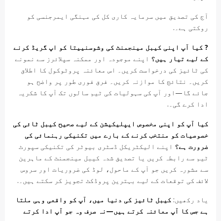
آج کی تصدیق میں سرمایہ کاری کل کی مہنگی ایمرجنسی کو
روکتی ہے۔.
? کیا آپ اپنی کیبل مینجمنٹ کی وشوسنییتا کو اپ گریڈ کرنے
کے لیے تیار ہیں؟
اپنے موجودہ اور ممکنہ سپلائرز سے نمونے
کی ٹائیز کی درخواست کریں۔ اس معائنہ پروٹوکول کا اطلاق
کریں۔ نتائج کا موازنہ کریں۔ فرق فوری طور پر واضح ہو
جائے گا—اور آپ کی سہولیات کی ٹیم سالوں تک آپ کا شکریہ
ادا کرے گی۔.
کیا آپ کو اپنی مخصوص ایپلیکیشن کے لیے صحیح کیبل ٹائی کی
خصوصیات کو منتخب کرنے کے بارے میں تکنیکی رہنمائی کی
ضرورت ہے؟
اپنے الیکٹریکل ڈسٹری بیوٹر کی تکنیکی سپورٹ
ٹیم سے رابطہ کریں یا تصدیق شدہ کیبل مینجمنٹ کے ماہرین
سے مشورہ کریں جو آپ کے ماحول، لوڈ کی ضروریات اور سروس
لائف کی توقعات کے لیے بہترین پروڈکٹ تجویز کر سکتے ہیں۔.
یاد رکھیں:
کیبل ٹائیز کی دنیا میں، آپ کو واقعی وہی ملتا
ہے جس کا آپ معائنہ کرتے ہیں—نہ صرف وہ جو آپ ادا کرتے