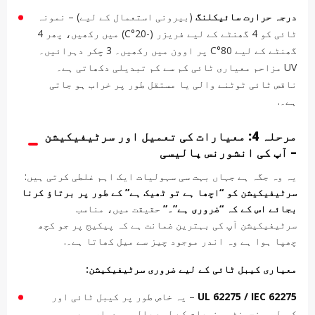
درجہ حرارت سائیکلنگ
(بیرونی استعمال کے لیے) – نمونہ
ٹائی کو 4 گھنٹے کے لیے فریزر (-20°C) میں رکھیں، پھر 4
گھنٹے کے لیے 80°C پر اوون میں رکھیں۔ 3 چکر دہرائیں۔
UV مزاحم معیاری ٹائی کم سے کم تبدیلی دکھاتی ہے۔
ناقص ٹائی ٹوٹنے والی یا مستقل طور پر خراب ہو جاتی
ہے۔.
مرحلہ 4: معیارات کی تعمیل اور سرٹیفیکیشن
– آپ کی انشورنس پالیسی
یہ وہ جگہ ہے جہاں بہت سی سہولیات ایک اہم غلطی کرتی ہیں:
سرٹیفیکیشن کو “اچھا ہے تو ٹھیک ہے” کے طور پر برتاؤ کرنا
بجائے اس کے کہ “ضروری ہے”۔”
حقیقت میں، مناسب
سرٹیفیکیشن آپ کی بہترین ضمانت ہے کہ پیکیج پر جو کچھ
چھپا ہوا ہے وہ اندر موجود چیز سے میل کھاتا ہے۔.
معیاری کیبل ٹائی کے لیے ضروری سرٹیفیکیشن:
UL 62275 / IEC 62275
– یہ خاص طور پر کیبل ٹائی اور
کیبل مینجمنٹ مصنوعات کے لیے عالمی معیار ہیں۔ وہ