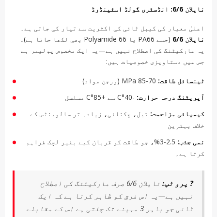
نایلان 6/6: انڈسٹری گولڈ اسٹینڈرڈ
اعلیٰ معیار کی کیبل ٹائی کی اکثریت سے تیار کی جاتی ہے۔
نایلان 6/6
(جسے PA66 یا Polyamide 66 بھی لکھا جاتا ہے)۔
یہ مارکیٹنگ کی اصطلاح نہیں ہے—یہ ایک مخصوص پولیمر ہے
جس میں دستاویزی خصوصیات ہیں:
ٹینسائل طاقت:
70-85 MPa (ورجن مواد)
آپریٹنگ درجہ حرارت:
-40°C سے +85°C مسلسل
کیمیائی مزاحمت:
تیل، چکنائی، زیادہ تر سالوینٹس کے
خلاف بہترین
نمی جذب:
2.5-3%، جو طاقت کو قربان کیے بغیر لچک فراہم
کرتا ہے۔
? پرو ٹپ:
نایلان 6/6 صرف مارکیٹنگ کی اصطلاح
نہیں ہے—یہ اس فرق کو ظاہر کرتا ہے کہ ایک
ٹائی جو باہر 3 مہینے تک چلتی ہے اس کے مقابلے