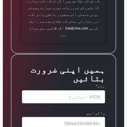
کے حل کے مطابق پورا کرنے کے لئے ہمارے
گاہکوں کی ضروریات. میری مہارت پھیلی
ہوئی صنعتی آٹومیشن, رہائشی وائرنگ ،
اور تجارتی بجلی کے نظام.مجھ سے رابطہ
کریں
Joe@viox.com
اگر u کسی بھی سوال
ہے.
ہمیں اپنی ضرورت
بتائیں
نام*
واٹس ایپ