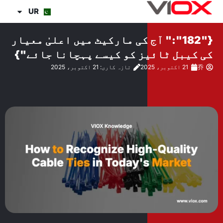
واد
UR
ر
ائیں۔
{"182":" آج کی مارکیٹ میں اعلیٰ معیار
کی کیبل ٹائیز کو کیسے پہچانا جائے"}
乔
21 اکتوبر، 2025
تازہ کاری: 21 اکتوبر، 2025