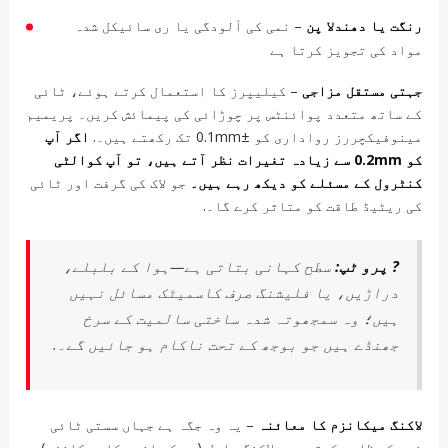
رنگت یا دھندلا پن
– نمی کی آلودگی یا ری سائیکل شدہ
مواد کی تجویز کرتا ہے
جہتی مستقل مزاجی
– کیلیپرز کا استعمال کرتے ہوئے، ٹائی
کے ساتھ متعدد پوائنٹس پر چوڑائی کی پیمائش کریں۔ پریمیم
مینوفیکچررز رواداری کو ±0.1mm تک رکھتے ہیں۔.
اگر آپ
کو 0.2mm سے زیادہ تغیرات نظر آتے ہیں، تو آپ کوالٹی
کنٹرول کے مسئلے کو دیکھ رہے ہیں۔
جو لاک کی گرفت اور ٹائی
کی ریٹیڈ طاقت کو متاثر کرے گا۔.
? پرو ٹپ:
سطح کہانی بتاتی ہے—ہوا کے بلبلے،
دراڑیں، یا فلیشنگ صرف کاسمیٹک مسائل نہیں
ہیں؛ وہ سمجھوتہ شدہ ساختی سالمیت کے سرخ
جھنڈے ہیں جو بوجھ کے تحت ناکام ہو جائیں گے۔.
لاکنگ میکانزم کا معائنہ
– یہ وہ جگہ ہے جہاں سستی ٹائی
خود کو ظاہر کرتی ہے۔ لاکنگ پاول (سر کے اندر کا میکانزم)