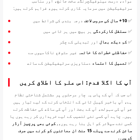
مواد، درست مینوفیکچرنگ، سخت جانچ، اور مناسب
سرٹیفیکیشن میں سرمایہ کاری کرتے ہیں، فراہم کرتے ہیں:
✅
10+ سال کی سروس لائف
درجہ بندی کی شرائط میں
✅
مستقل کارکردگی
ہر بیچ میں ہر ٹائی میں
✅
کم دیکھ بھال
اور تبدیلی کے چکر
✅
حفاظتی خطرات کا خاتمہ
غیر متوقع ناکامیوں سے
✅
تعمیل کا اعتماد
دستاویزی سرٹیفیکیشن کے ساتھ
آپ کا اگلا قدم: اس علم کا اطلاق کریں
اب جب کہ آپ کے پاس یہ چار مرحلوں پر مشتمل شناختی نظام
ہے، آپ باخبر کیبل ٹائی کے انتخاب کرنے کے لیے تیار ہیں
جو آپ کی سہولت، آپ کے بجٹ اور آپ کی ساکھ کی حفاظت کرتے
ہیں۔ چاہے آپ کسی نئی تنصیب کے لیے خریداری کر رہے ہوں یا
کسی نئے سپلائر کو اہل بنا رہے ہوں،,
کوئی بھی پرچیز آرڈر
سائن کرنے سے پہلے 15 منٹ ان معائنوں کو کرنے میں صرف
کریں۔.