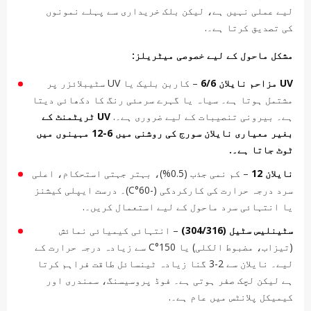
لیے عملی نہیں ہے، لیکن بلک خریداری سے پہلے نمونوں
کی تصدیق کرتا ہے۔.
مشکل ماحول کے لیے خصوصی میٹریلز:
UV مزاحم نایلان 6/6
– کاربن بلیک یا UV سٹیبلائزر پر
مشتمل ہوتا ہے۔ سیاہ یا گہرے سرمئی رنگ کا دکھائی دیتا
ہے۔ بیرونی تنصیبات کے لیے ضروری ہے۔.
UV ٹریٹمنٹ کے
بغیر معیاری نایلان سورج کی روشنی میں 6-12 مہینوں میں
ٹوٹ جاتا ہے۔.
نایلان 12
– کم نمی جذب (0.5%)، بہتر جہتی استحکام، اعلی
سرد درجہ حرارت کی کارکردگی (-60°C)۔ درست ایپلی کیشنز
یا انتہائی سرد ماحول کے لیے استعمال کریں۔.
سٹینلیس سٹیل (304/316)
– انتہائی کیمیائی نمائش
(تیزاب، مضبوط الکلی) یا 150°C سے زیادہ درجہ حرارت کے
لیے۔ نایلان سے 2-3 گنا زیادہ ٹینسائل طاقت فراہم کرتا
ہے لیکن لچک صفر ہوتی ہے۔ فوڈ پروسیسنگ، سمندری اور
کیمیکل پلانٹس میں عام ہے۔.