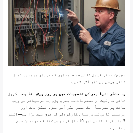
مجرم؟ سستی کیبل ٹائی جو خریداری کے دوران پریمیم کیبل
ٹائی جیسی ہی نظر آتی تھی۔.
یہ منظر دنیا بھر کی تنصیبات میں ہر روز پیش آتا ہے۔.
کیبل
ٹائی مارکیٹ ان مصنوعات سے بھری پڑی ہے جو سپلائر کی ویب
سائٹ پر تقریباً ایک جیسی نظر آتی ہیں، لیکن بجٹ اور
پریمیم ٹائی کے درمیان کارکردگی کا فرق بہت بڑا ہے—اکثر
3 ماہ کی ناکامی اور 10 سال کی سروس لائف کے درمیان فرق
ہوتا ہے۔.