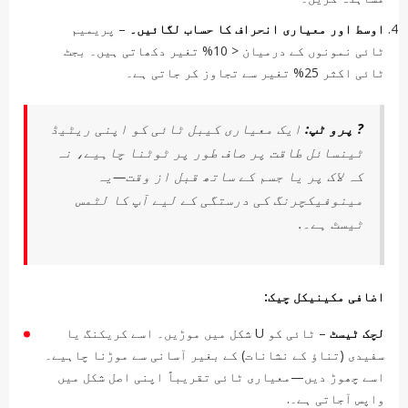
اوسط اور معیاری انحراف کا حساب لگائیں۔
– پریمیم
ٹائی نمونوں کے درمیان < 10% تغیر دکھاتی ہیں۔ بجٹ
ٹائی اکثر 25% تغیر سے تجاوز کر جاتی ہے۔
? پرو ٹپ:
ایک معیاری کیبل ٹائی کو اپنی ریٹیڈ
ٹینسائل طاقت پر صاف طور پر ٹوٹنا چاہیے، نہ
کہ لاک پر یا جسم کے ساتھ قبل از وقت—یہ
مینوفیکچرنگ کی درستگی کے لیے آپ کا لٹمس
ٹیسٹ ہے۔.
اضافی مکینیکل چیک:
لچک ٹیسٹ
– ٹائی کو U شکل میں موڑیں۔ اسے کریکنگ یا
سفیدی (تناؤ کے نشانات) کے بغیر آسانی سے موڑنا چاہیے۔
اسے چھوڑ دیں—معیاری ٹائی تقریباً اپنی اصل شکل میں
واپس آجاتی ہے۔.