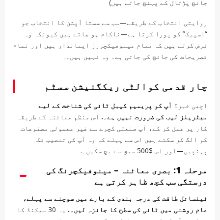
جانچ پڑتال کے پہنچ جاتے ہیں)
روایتی انتخاب کے طریقے—سب سے سستا آپشن کا انتخاب جو
“اسپیک” کو پورا کرتا ہے—ناکام ہو جاتے ہیں کیونکہ وہ
فرض کرتے ہیں کہ تمام مینوفیکچررز ایماندار ہیں اور تمام
تصریحات کی جانچ کی جاتی ہے۔ وہ نہیں ہیں۔.
چار قدمی کوالٹی ریکگنیشن سسٹم
اچھی خبر؟
آپ کو پریمیم کیبل ٹائی کی شناخت کے لیے
میٹریلز لیب کی ضرورت نہیں ہے۔.
اس منظم معائنہ کے طریقہ
کار پر عمل کر کے، آپ صنعتی کچرے سے غیر معمولی مصنوعات
کو الگ کر سکتے ہیں اس سے پہلے کہ وہ آپ کی تنصیب تک
پہنچیں—اور اس $500 سبق سے بچ سکیں۔.
مرحلہ 1: بصری معائنہ – مینوفیکچرنگ کی
درستگی سب کچھ ظاہر کرتی ہے
ٹینسائل طاقت کی درجہ بندی کے بارے میں سوچنے سے پہلے،
عام روشنی میں ٹائی کی سطح کا جائزہ لیں۔.
یہ 30 سیکنڈ کا