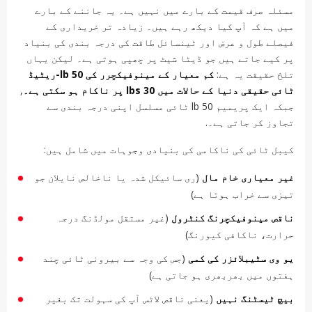
مسئلہ صرف قیمت کے بارے میں نہیں ہے۔ یہ جاننے کے بارے
میں ہے کہ آپ کیا دیکھ رہے ہیں۔ زیادہ تر خریداری کے
فیصلے طول و عرض اور ٹینسائل طاقت کی درجہ بندی کی بنیاد
پر کیے جاتے ہیں جو ڈیٹا شیٹ پر چھپی ہوتی ہے۔ لیکن یہاں
تلخ حقیقت یہ ہے:
کم معیار کے مینوفیکچرر کی 50 lb-ریٹیڈ
ٹائی حقیقی دنیا کے حالات میں 30 lbs پر ناکام ہو سکتی ہے۔
,
جبکہ ایک پریمیم 50 lb ٹائی مسلسل اپنی درجہ بندی سے
تجاوز کر جاتی ہے۔.
کیبل ٹائی کی ناکامی کی بنیادی وجوہات میں شامل ہیں:
غیر معیاری خام مال
(ری سائیکل شدہ یا ناخالص نایلان جو
تیزی سے خراب ہوتا ہے)
ناقص مینوفیکچرنگ کنٹرول
(غیر مستقل مولڈنگ درجہ
حرارت، ناکافی کیورنگ)
یو وی سٹیبلائزر کی کمی
(جس کی وجہ سے بیرونی ٹائی چند
ہفتوں میں بھربھری ہو جاتی ہے)
بیچ ٹیسٹنگ نہیں
(یعنی ناقص لاٹس آپ کی سہولت تک بغیر