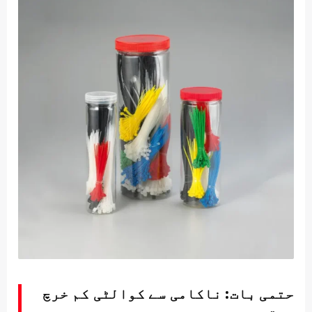
حتمی بات: ناکامی سے کوالٹی کم خرچ