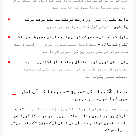
اور پٹی کے ساتھ دانتوں کا جائزہ لیں:
دانت یکساں، تیز اور درست طریقے سے بنے ہوئے ہونے
چاہئیں
– کوئی گول کنارے یا خرابی نہیں
پاول کو آسانی سے حرکت کرنی چاہیے لیکن مضبوط اسپرنگ
تناؤ کے ساتھ
– بہت ڈھیلا مطلب کمزور برقرار رکھنا؛ بہت
سخت مواد کی بھربھری پن کی تجویز کرتا ہے
پٹی داخل کریں اور اعتدال پسند تناؤ لگائیں
– ایک
معیاری لاک فوری طور پر اور مضبوطی سے پٹی کو پیچھے
پھسلے بغیر پکڑتا ہے
مرحلہ 2: مواد کی تصدیق – سمجھنا کہ آپ اصل
میں کیا خرید رہے ہیں۔
یہ وہ جگہ ہے جہاں انجینئرنگ ربڑ سڑک سے ملتا ہے۔.
تمام
نایلان برابر نہیں بنائے جاتے ہیں، اور مواد کا گریڈ اس
بات کا تعین کرتا ہے کہ آپ کی ٹائی ایک سیزن تک زندہ رہتی
ہے یا دس تک۔.