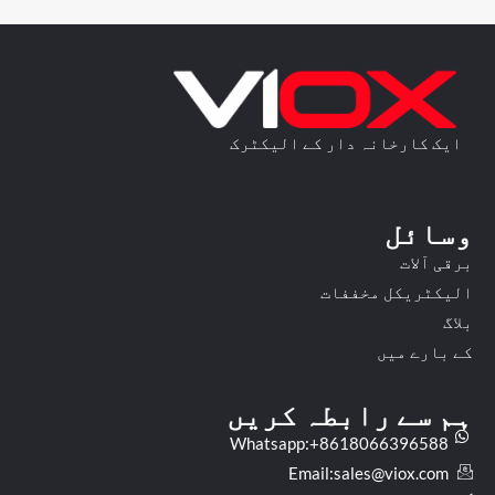
ایک کارخانہ دار کے الیکٹرک
وسائل
برقی آلات
الیکٹریکل مخففات
بلاگ
کے بارے میں
ہم سے رابطہ کریں
Whatsapp:+8618066396588
Email:
sales@viox.com