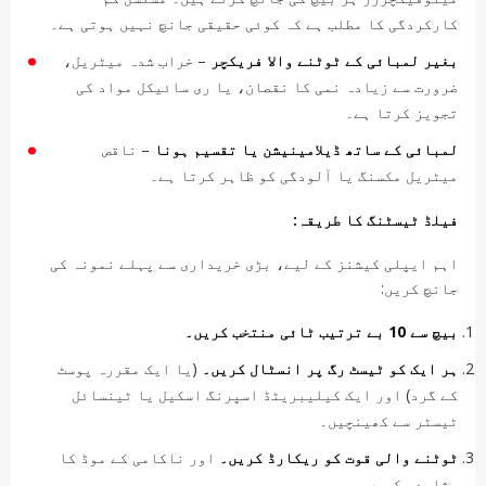
کارکردگی کا مطلب ہے کہ کوئی حقیقی جانچ نہیں ہوتی ہے۔
بغیر لمبائی کے ٹوٹنے والا فریکچر
– خراب شدہ میٹریل،
ضرورت سے زیادہ نمی کا نقصان، یا ری سائیکل مواد کی
تجویز کرتا ہے۔
لمبائی کے ساتھ ڈیلامینیشن یا تقسیم ہونا
– ناقص
میٹریل مکسنگ یا آلودگی کو ظاہر کرتا ہے۔
فیلڈ ٹیسٹنگ کا طریقہ:
اہم ایپلی کیشنز کے لیے، بڑی خریداری سے پہلے نمونہ کی
جانچ کریں:
بیچ سے 10 بے ترتیب ٹائی منتخب کریں۔
ہر ایک کو ٹیسٹ رگ پر انسٹال کریں۔
(یا ایک مقررہ پوسٹ
کے گرد) اور ایک کیلیبریٹڈ اسپرنگ اسکیل یا ٹینسائل
ٹیسٹر سے کھینچیں۔
ٹوٹنے والی قوت کو ریکارڈ کریں۔
اور ناکامی کے موڈ کا
مشاہدہ کریں۔