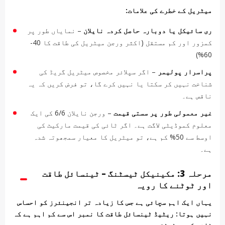
میٹریل کے خطرے کی علامات:
ری سائیکل یا دوبارہ حاصل کردہ نایلان
– نمایاں طور پر
کمزور اور کم مستقل (اکثر ورجن میٹریل کی طاقت کا 40-
60%)
پراسرار پولیمر
– اگر سپلائر مخصوص میٹریل گریڈ کی
شناخت نہیں کر سکتا یا نہیں کرے گا، تو فرض کریں کہ یہ
ناقص ہے۔
غیر معمولی طور پر سستی قیمت
– ورجن نایلان 6/6 کی ایک
معلوم کموڈیٹی لاگت ہے۔ اگر ٹائی کی قیمت مارکیٹ کی
اوسط سے 50% کم ہے، تو میٹریل کا معیار سمجھوتہ شدہ
ہے۔
مرحلہ 3: مکینیکل ٹیسٹنگ – ٹینسائل طاقت
اور ٹوٹنے کا رویہ
یہاں ایک اہم سچائی ہے جس کا زیادہ تر انجینئرز کو احساس
نہیں ہوتا: ریٹیڈ ٹینسائل طاقت کا نمبر اس سے کم اہم ہے کہ