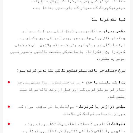
معائنہ آپ کو کسی بھی مارکیٹنگ بروشر سے زیادہ
مینوفیکچرنگ کے معیار کے بارے میں بتاتا ہے۔.
کیا تلاش کرنا ہے:
سطحی معیار
– ایک پریمیم کیبل ٹائی میں ایک ہموار،
چمکدار فنش ہونی چاہیے جو پوری لمبائی میں یکساں ہو۔
اپنے انگلی کو باڈی اور پٹی کے ساتھ چلائیں۔ آپ کو کوئی
کھردرا پن، ٹکرانا، یا ساخت کی مختلف حالتیں محسوس نہیں
ہونی چاہئیں۔.
سرخ جھنڈے جو ناقص مینوفیکچرنگ کی نشاندہی کرتے ہیں:
ہوا کے بلبلے یا خلاء
– یہ ساختی کمزور پوائنٹس ہیں جو
تناؤ کو مرتکز کریں گے اور قبل از وقت ناکامی کا سبب
بنیں گے۔
سطحی دراڑیں یا کریزنگ
– مولڈنگ یا خراب شدہ مواد کے
دوران نامناسب کولنگ کی علامات
فلیشنگ
(کناروں کے ساتھ اضافی پلاسٹک) – پہنے ہوئے
سانچوں یا ناقص کوالٹی کنٹرول کی نشاندہی کرتا ہے