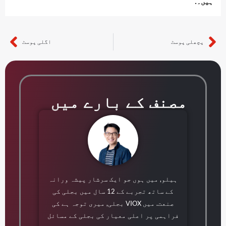
ہیں۔.
پچھلی پوسٹ
اگلی پوسٹ
اگلے
مصنف کے بارے میں
ہیلو, میں ہوں جو ایک سرشار پیشہ ورانہ
کے ساتھ تجربے کے 12 سال میں بجلی کی
صنعت. میں VIOX بجلی, میری توجہ ہے کی
فراہمی پر اعلی معیار کی بجلی کے مسائل