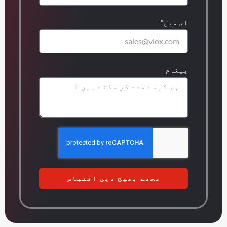
ای میل*
پیغام
مجھے بھیج دیں اقتباس