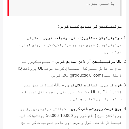
پالیسی ہیں۔.
سرٹیفیکیشن کی تصدیق کیسے کریں:
سرٹیفیکیشن دستاویزات کی درخواست کریں
– حقیقی
مینوفیکچررز فوری طور پر سرٹیفکیٹ کی کاپیاں فراہم
کرتے ہیں
UL سرٹیفیکیشن آن لائن تصدیق کریں
– مینوفیکچرر کے
نام یا فائل نمبر کا استعمال کرتے ہوئے UL پروڈکٹ iQ
ڈیٹا بیس (productiq.ul.com) تلاش کریں
خود ٹائی پر نشانات تلاش کریں
– UL-لسٹڈ ٹائیز میں
اکثر “UL” یا UL علامت شامل ہوتی ہے جو فائل نمبر کے
ساتھ ہیڈ میں ڈھالی جاتی ہے۔
بیچ ٹیسٹ رپورٹس طلب کریں
– کوالٹی مینوفیکچررز ہر
پروڈکشن بیچ (عام طور پر 10,000-50,000 یونٹس) کے لیے
ٹینسائل طاقت، طول و عرض اور مادی خصوصیات کی جانچ