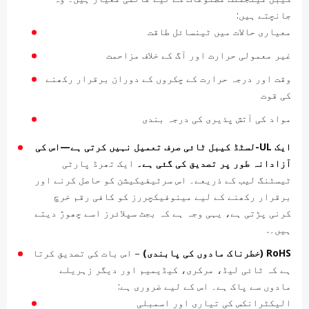
جانچتے ہیں:
معیاری حالات میں ٹینسائل طاقت
غیر معمولی حرارت اور آگ کے خلاف مزاحمت
وقت اور درجہ حرارت کے چکروں کے دوران برقرار رکھنے
کی قوت
مواد کی آتش پذیری کی درجہ بندی
ایک UL-لسٹڈ کیبل ٹائی صرف تعمیل نہیں کرتی ہے—اس کی
آزادانہ طور پر تصدیق کی گئی ہے۔
ایک تھرڈ پارٹی
ٹیسٹنگ لیب کے ذریعے۔ اس سرٹیفیکیشن کو حاصل کرنے اور
برقرار رکھنے کے لیے مینوفیکچررز کو کافی رقم خرچ
کرنی پڑتی ہے، یہی وجہ ہے کہ بجٹ سپلائرز اسے چھوڑ دیتے
ہیں۔.
RoHS (خطرناک مادوں کی پابندی)
– اس بات کی تصدیق کرتا
ہے کہ ٹائی لیڈ، مرکری، کیڈیمیم اور دیگر زہریلے
مادوں سے پاک ہے۔ اس کے لیے ضروری ہے:
الیکٹرانکس کی تیاری اور اسمبلی