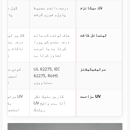
لاک میکانزم
درست دانت، مضبوط
گول دانت،
پاول، فوری گرفت
پاول، 
پ
ٹینسائل طاقت
صاف ٹوٹنے کے ساتھ
لاک پر ٹوٹ جا
درجہ بندی کو پورا
درجہ بندی س
کرتا ہے یا اس سے
ناکام ہو جا
تجاوز کرتا ہے
زیادہ
سرٹیفیکیشنز
UL 62275, IEC
کوئی سرٹیف
62275, RoHS
نہیں یا ن
دستاویزی
تصدیق
UV مزاحمت
کاربن بلیک نظر
UV سرٹیفیک
آتا ہے، واضح UV
بغیر ب
ریٹنگ
استعمال کے