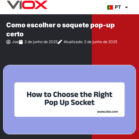
Ir
PT
para
o
Como escolher o soquete pop-up
conteúdo
certo
Joe
2 de junho de 2025
Atualizado: 2 de junho de 2025