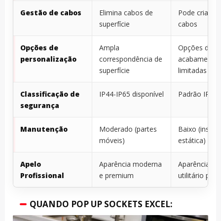
Gestão de cabos
Elimina cabos de
Pode criar tri
superfície
cabos
Opções de
Ampla
Opções de
personalização
correspondência de
acabamento
superfície
limitadas
Classificação de
IP44-IP65 disponível
Padrão IP20
segurança
Manutenção
Moderado (partes
Baixo (instal
móveis)
estática)
Apelo
Aparência moderna
Aparência de
Profissional
e premium
utilitário pad
QUANDO POP UP SOCKETS EXCEL: