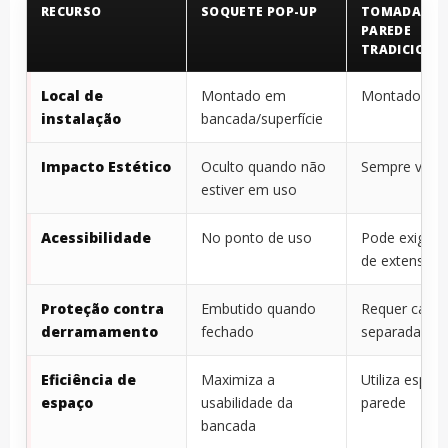
RECURSO
SOQUETE POP-UP
TOMADA DE
PAREDE
TRADICIONA
Local de
Montado em
Montado na 
instalação
bancada/superfície
Impacto Estético
Oculto quando não
Sempre visíve
estiver em uso
Acessibilidade
No ponto de uso
Pode exigir 
de extensão
Proteção contra
Embutido quando
Requer capa
derramamento
fechado
separadas
Eficiência de
Maximiza a
Utiliza espaç
espaço
usabilidade da
parede
bancada