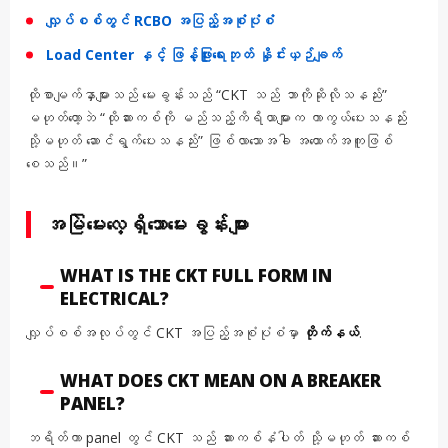
လျှပ်စစ်တွင် RCBO အပြည့်အစုံပုံစံ
Load Center နှင့် ဖြန့်ဖြူးရေးဘုတ် နှိုင်းယှဉ်ချက်
ထိုစာမျက်နှာများသည် မေးခွန်းသည် “CKT သည် ဘာကိုဆိုလိုသနည်း”
မဟုတ်တော့ဘဲ “ထိုဆားကစ်ကို မည်သည့်ကိရိယာများက ကာကွယ်ပေးသနည်း
သို့မဟုတ် ဆောင်ရွက်ပေးသနည်း” ဖြစ်လာသောအခါ အထောက်အကူဖြစ်
စေသည်။”
အမြဲမေးလေ့ရှိသောမေးခွန်းများ
WHAT IS THE CKT FULL FORM IN
ELECTRICAL?
လျှပ်စစ်အလုပ်တွင် CKT အပြည့်အစုံပုံစံမှာ
တိုက်နယ်
.
WHAT DOES CKT MEAN ON A BREAKER
PANEL?
ဘရိတ်ကာ panel တွင် CKT သည် ဆားကစ်နံပါတ် သို့မဟုတ် ဆားကစ်