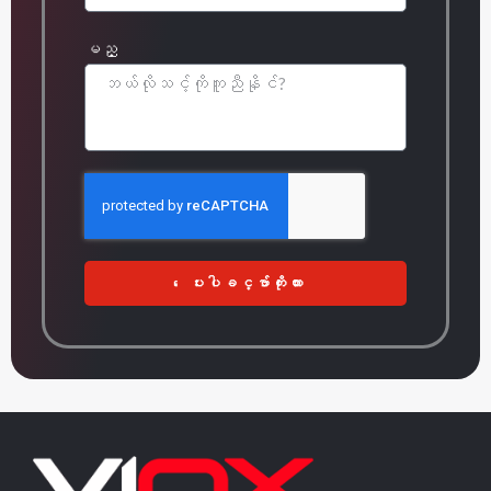
မည္
ေပးပါခင္ဗ်ာကိုးကား