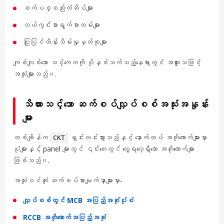
စက်ပစ္စည်းတံဆိပ်များ
လယ်ကွင်းစာရွက်စာတမ်းများ
ပြုပြင်ထိန်းသိမ်းမှုမှတ်စုများ
ကျစ်လျစ်သော သင်္ကေတကို ပိုနှစ်သက်သည့်နေရာတွင် အထူးသဖြင့်
အသုံးများသည်။.
သိထားသင့်သော ဆက်စပ်လျှပ်စစ်အသုံးအနှုန်း
များ
တစ်ချိန်က
ရှင်းလင်းသွားသည်နှင့် နောက်ထပ် အတိုကောက်များမှာ
CKT
ပုံများနှင့် panel များတွင် ၎င်းဘေးတွင် တွေ့ရလေ့ရှိသော အတိုကောက်များ
ဖြစ်သည်။.
အသုံးဝင်ဆုံး ဆက်စပ်စာမျက်နှာများမှာ-
လျှပ်စစ်တွင် MCB အပြည့်အစုံပုံစံ
RCCB အတိုကောက်အပြည့်အစုံ