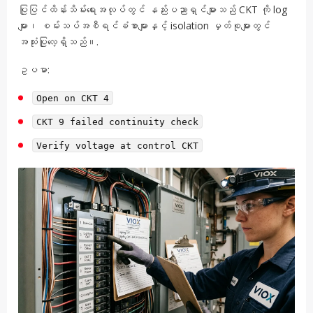
ပြုပြင်ထိန်းသိမ်းရေးအလုပ်တွင် နည်းပညာရှင်များသည် CKT ကို log
များ၊ စမ်းသပ်အစီရင်ခံစာများနှင့် isolation မှတ်စုများတွင်
အသုံးပြုလေ့ရှိသည်။.
ဥပမာ:
Open on CKT 4
CKT 9 failed continuity check
Verify voltage at control CKT