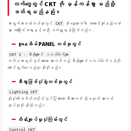
လက်တွေ့တွင် CKT ကို မှန်ကန်စွာ မည်သို့
ဖတ်ရမည်နည်း။
စာရွက်စာတမ်းတစ်ခုတွင်
ကို တွေ့သောအခါ အကောင်းဆုံးနည်းလမ်း
CKT
မှာ အကြောင်းအရာနှင့်အညီ ဖတ်ရှုရန်ဖြစ်သည်။.
လူနေအိမ် PANEL တစ်ခုတွင်
CKT 3 - မီးဖိုချောင် ပလပ်ပေါက်များ
တတိယစာရင်းသွင်းထားသော ဆားကစ်သည် မီးဖိုချောင်ပလပ်ပေါက်ဝန်ကို
ဆောင်ရွက်ပေးသည်ဟု ဆိုလိုသည်။.
စီးပွားဖြစ်ပုံဆွဲတစ်ခုတွင်
Lighting CKT
ထိုပုံ၏အစိတ်အပိုင်းတွင်ပြထားသော မီးဆားကစ် သို့မဟုတ် ဆားကစ်
အုပ်စုကို ဆိုလိုသည်။.
ထိန်းချုပ်မှုပုံကြမ်းတွင်
Control CKT