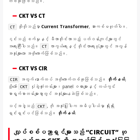
တစ်ခုဖြစ်သည်။.
CKT VS CT
ဆိုလိုသည်မှာ
Current Transformer
, ဆားကစ်မဟုတ်ပါ။.
CT
၎င်းသည် စက်မှုနှင့် မီတာတိုင်းတာသည့် ပတ်ဝန်းကျင်များတွင်
အရေးကြီးပါသည်။
ကာကွယ်ရေးနှင့် တိုင်းတာရေးပုံများတွင် အလွန်
CT
အသုံးများသော အတိုကောက်ဖြစ်သည်။.
CKT VS CIR
အတွက် နောက်ထပ် အတိုကောက်တစ်ခုဖြစ်သည်။
တိုက်နယ်
,
CIR
သို့သော်
ပုံဆွဲထုံးတမ်းများ၊ panel ဇယားများနှင့် လယ်ကွင်း
CKT
စာရွက်စာတမ်းများစွာတွင် အသုံးများနေဆဲဖြစ်သည်။.
သင့်အဖွဲ့သည်
, ကို အသုံးပြုပါက အဓိပ္ပါယ်မှာ ရိုးရိုး
CKT
ရှင်းရှင်းပင်ဖြစ်သည်။
တိုက်နယ်
.
လျှပ်စစ်ပညာရှင်များသည် “CIRCUIT” ဟု