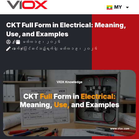
အကြောင်းအရာ
MY
သို့
တိုက်ရိုက်
CKT Full Form in Electrical: Meaning,
သွား
Use, and Examples
ပါ။
ဂျိုး
မတ်လ ၁၉၊ ၂၀၂၆
နောက်ဆုံးပြင်ဆင်သည့်ရက်စွဲ: မတ်လ ၁၉၊ ၂၀၂၆