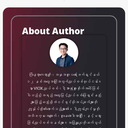
Prev
လာ
About Author
ကြ်န္ေတာ္ကေတာ့ဂျိုး၊အနုအတူပရော်ဖက်ရှင်နယ်
၁၂ နှစ်အတွေ့အကြုံအတွက်လျှပ်စစ်လုပ်ငန်း။
မှာ VIOX လျှပ်စစ်၊ငါ့အာရုံစူးစိုက်အပေါ်ဖြစ်
ပါသည်ပို့အရည်အသွေးမြင့်လျှပ်စစ်ဖြေရှင်းနည်း
များဖြည့်ဆည်းဖို့အံဝင်ခွင်လိုအပ်ချက်များကို
ကျွန်ုပ်တို့၏ဖောက်သည်များ၏။ ငါ့ကျွမ်းကျင်မှုကို
အထိစက္မႈအလျောက်၊လူနေသောဝါယာကြိုး၊နှင့်မပွား
ဖြစ်လျှပ်စစ်စနစ်များ။အကြှနျုပျကိုဆက်သွယ်