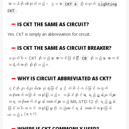
တာဝန်ကို ဖော်ထုတ်သည်၊ ဥပမာ
သို့မဟုတ်
CKT 4
Lighting
.
CKT
IS CKT THE SAME AS CIRCUIT?
Yes. CKT is simply an abbreviation for circuit.
IS CKT THE SAME AS CIRCUIT BREAKER?
မဟုတ်ပါ။ CKT ဆိုသည်မှာ ဆားကစ်ဖြစ်ပြီး
ဆိုသည်မှာ ဆားကစ်
CB
ဘရိတ်ကာကို ဆိုလိုသည်။.
WHY IS CIRCUIT ABBREVIATED AS CKT?
၎င်းကို ကျစ်လျစ်သော ပုံဆွဲခြင်းနှင့် တံဆိပ်ကပ်ခြင်းအတွက်
အတိုကောက်အဖြစ် အသုံးပြုသည်။ သမိုင်းဆိုင်ရာ ရည်ညွှန်းချက်များ
အရ အတိုကောက်စံနှုန်းအဟောင်းများသည် MIL-STD-12 ကို ရည်ညွှန်း
ခြင်းအပါအဝင် အသုံးပြုမှုကို တည်ထောင်ရန် အထောက်အကူဖြစ်
[မူရင်း]
စေသည်။.
WHERE IS CKT COMMONLY USED?