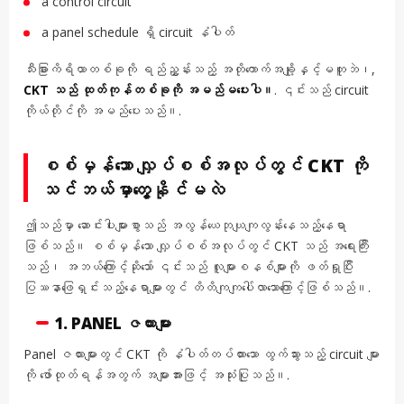
a control circuit
a panel schedule ရှိ circuit နံပါတ်
သီးခြားကိရိယာတစ်ခုကို ရည်ညွှန်းသည့် အတိုကောက်အချို့နှင့်မတူဘဲ၊,
CKT သည် ထုတ်ကုန်တစ်ခုကို အမည်မပေးပါ။
. ၎င်းသည် circuit
ကိုယ်တိုင်ကို အမည်ပေးသည်။.
စစ်မှန်သော လျှပ်စစ်အလုပ်တွင် CKT ကို
သင်ဘယ်မှာတွေ့နိုင်မလဲ
ဤသည်မှာ ဆောင်းပါးများစွာသည် အလွန်ယေဘုယျကျလွန်းနေသည့်နေရာ
ဖြစ်သည်။ စစ်မှန်သော လျှပ်စစ်အလုပ်တွင် CKT သည် အရေးကြီး
သည်၊ အဘယ်ကြောင့်ဆိုသော် ၎င်းသည် လူများစနစ်များကို ဖတ်ရှုပြီး
ပြဿနာဖြေရှင်းသည့်နေရာများတွင် တိတိကျကျပေါ်လာသောကြောင့်ဖြစ်သည်။.
1. PANEL ဇယားများ
Panel ဇယားများတွင် CKT ကို နံပါတ်တပ်ထားသော ထွက်သွားသည့် circuit များ
ကို ဖော်ထုတ်ရန်အတွက် အများအားဖြင့် အသုံးပြုသည်။.