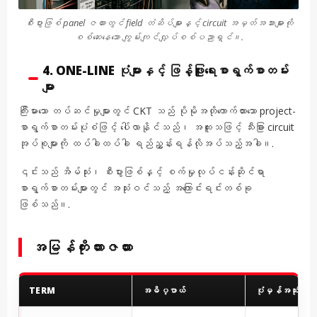
စီးပွားဖြစ် panel ဇယားတွင် field တံဆိပ်များနှင့် circuit အမှတ်အသားများကို
စစ်ဆေးနေသော ကျွမ်းကျင်လျှပ်စစ်ပညာရှင်။.
4. ONE-LINE ပုံများနှင့် ဖြန့်ဖြူးရေးစာရွက်စာတမ်း
များ
ကြီးမားသော တပ်ဆင်မှုများတွင် CKT သည် ပိုမိုအတိုကောက်ထားသော project-
စာရွက်စာတမ်းပုံစံဖြင့် ပေါ်လာနိုင်သည်၊ အထူးသဖြင့် သီးခြား circuit
အုပ်စုများကို ထပ်ခါထပ်ခါ ရည်ညွှန်းရန်လိုအပ်သည့်အခါ။.
၎င်းသည် အိမ်သုံး၊ စီးပွားဖြစ်နှင့် စက်မှုလုပ်ငန်းဆိုင်ရာ
စာရွက်စာတမ်းများတွင် အသုံးဝင်သည့် အကြောင်းရင်းတစ်ခု
ဖြစ်သည်။.
အမြန်ကိုးကားဇယား
TERM
အဓိပ္ပာယ်
ပုံမှန်အသုံးပြုမှု