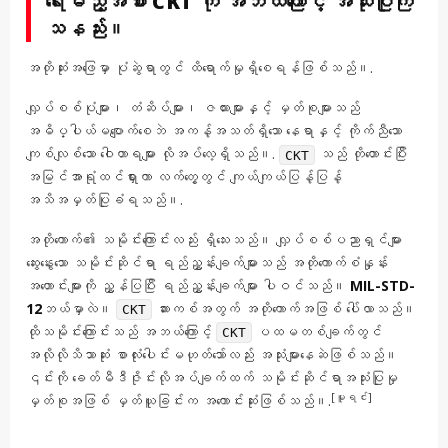
ရေးမည့်အစား CKT ကို အဘယ်ကြောင့် အသုံးပြုကြ
သနည်း။
အတိုဆုံးအဖြေမှာ ပုံဆွဲရာတွင် ထိရောက်မှုရှိစေရန်ဖြစ်သည်။.
လျှပ်စစ်ပုံများ၊ တံဆိပ်များ၊ ဇယားများနှင့် မှတ်စုများသည်
အဓိပ္ပါယ်မပျောက်စေဘဲ အကန့်အသတ်ရှိသော နေရာနှင့် ကိုက်ညီသော
ကျစ်လျစ်သော ဝေါဟာရများ လိုအပ်လေ့ရှိသည်။.
သည် တိုတောင်းပြီး
CKT
အမြင်အာရုံထင်ရှားကာ လက်တွေ့တွင် ကျယ်ကျယ်ပြန့်ပြန့်
အသိအမှတ်ပြုခံရသည်။.
အတိုကောက်၏ သမိုင်းကြောင်းလည်း ရှိသေးသည်။ လျှပ်စစ်ပညာရှင်များ
ဆွေးနွေးသော သမိုင်းဆိုင်ရာ ရည်ညွှန်းချက်များသည် အတိုကောက်စံနှုန်း
အဟောင်းများကို ညွှန်ပြပြီး ရည်ညွှန်းချက်များ ပါဝင်သည်။
MIL-STD-
12
ဘယ်မှာလဲ။
ဆားကစ်အတွက် အတိုကောက်အဖြစ် ပေါ်လာသည်။
CKT
ထိုသမိုင်းကြောင်းသည် အဘယ်ကြောင့်
ပထမတစ်ချက်တွင်
CKT
အလိုလိုသိသာဆုံး စာလုံးပေါင်းမဟုတ်သော်လည်း အသုံးများနေဆဲဖြစ်သည်။
၎င်းကို ခေတ်မီဒီဇိုင်းလိုအပ်ချက်ထက် သမိုင်းဆိုင်ရာအသုံးပြုမှု
[မူရင်း]
မှတ်စုအဖြစ် မှတ်ယူခြင်းက အကောင်းဆုံးဖြစ်သည်။.