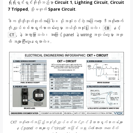
ရိုးရိုးရှင်းရှင်းဆိုလိုသည်မှာ
Circuit 1
,
Lighting Circuit
,
Circuit
7 Tripped
, သို့မဟုတ်
Spare Circuit
.
ဒါက တိုတိုတုတ်တုတ်အဖြေပါ။ ပိုအသုံးဝင်တဲ့အဖြေကတော့ ဒီအတိုကောက်
ကို လျှပ်စစ်စာရွက်စာတမ်းတွေမှာ ဘယ်လိုအသုံးပြုသလဲ၊
နှင့်
CB
, နဲ့ ဘာကွာခြားသလဲ၊ ဘာကြောင့် panel နဲ့ wiring အလုပ်တွေမှာ အခု
CT
ထိ အများကြီးတွေ့နေရတာလဲ။.
CKT အတိုကောက်အပြည့်အစုံကို လျှပ်စစ်အင်ဂျင်နီယာစာရွက်စာတမ်းများ
နှင့် panel ဇယားများတွင် ‘circuit’ အဖြစ် သရုပ်ဖော်ထားသော အသေးစိတ်