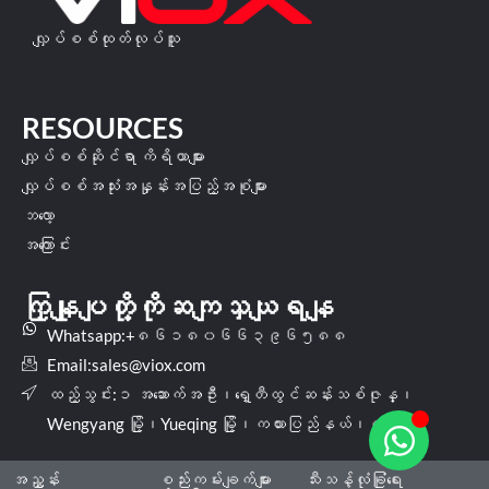
လျှပ်စစ်ထုတ်လုပ်သူ
RESOURCES
လျှပ်စစ်ဆိုင်ရာ ကိရိယာများ
လျှပ်စစ်အသုံးအနှုန်းအပြည့်အစုံများ
ဘလော့
အကြောင်း
ကြှနျုပျတို့ကိုဆကျသှယျရနျ
Whatsapp:+၈၆၁၈၀၆၆၃၉၆၅၈၈
Email:
sales@viox.com
ထည့်သွင်း:၁ အဆောက်အဦး၊ရှေ့တီထွင်ဆန်းသစ်ဇုန္၊
Wengyang မြို့၊Yueqing မြို့၊ကယားပြည်နယ်၊တရုတ်
အညွှန်း
စည်းကမ်းချက်များ
သီးသန့်လုံခြုံရေး