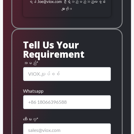
ရန်
Joe@viox.com
ဦးရှိသည်မည်သည့်မေးခွန်း
များကို။
Tell Us Your
Requirement
အမည်*
Whatsapp
အီးေမးလ္*