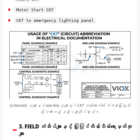
Motor Start CKT
CKT to emergency lighting panel
Schematic ပုံများနှင့် one-line ပုံများတွင် CKT အတိုကောက်၏ စံအသုံးပြုမှုကို
ပြသထားသည့် နည်းပညာဆိုင်ရာ ပုံ။.
3. FIELD တံဆိပ်များနှင့် ပြုပြင်ထိန်းသိမ်းရေးမှတ်စု
များ