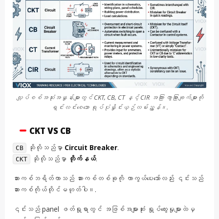
လျှပ်စစ်အသုံးအနှုန်းများတွင် CKT, CB, CT နှင့် CIR အကြား ကွာခြားချက်များကို
ရှင်းလင်းစေသော ရုပ်ပုံနှိုင်းယှဉ်လမ်းညွှန်။.
CKT VS CB
ဆိုလိုသည်မှာ
Circuit Breaker
.
CB
ဆိုလိုသည်မှာ
တိုက်နယ်
.
CKT
ဆားကစ်ဘရိတ်ကာသည် ဆားကစ်တစ်ခုကို ကာကွယ်ပေးသော်လည်း ၎င်းသည်
ဆားကစ်ကိုယ်တိုင်မဟုတ်ပါ။.
၎င်းသည် panel ဖတ်ရှုရာတွင် အဖြစ်အများဆုံး ရှုပ်ထွေးမှုများထဲမှ