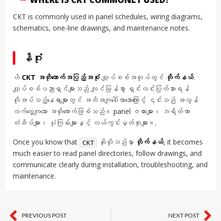
CKT is commonly used in panel schedules, wiring diagrams,
schematics, one-line drawings, and maintenance notes.
နိဂုံး
ဟိ
CKT အတိုကောက်အပြည့်အစုံ
လျှပ်စစ်အလုပ်တွင်
တိုက်နယ်
.
လျှပ်စစ်ပညာရှင်များသည် လျင်မြန်စွာ ရှင်းလင်းပြတ်သားရန်
လိုအပ်သည့်နေရာများတွင် အတိအကျပေါ်လာသောကြောင့် ၎င်းသည် အလွန်
လက်တွေ့ကျသော အတိုကောက်ဖြစ်သည်။ panel ဇယားများ၊ ဘရိတ်ကာ
တံဆိပ်များ၊ ပုံကြမ်းများနှင့် လယ်ကွင်းမှတ်စုများ။.
Once you know that
ဆိုလိုသည်မှာ
တိုက်နယ်
, it becomes
CKT
much easier to read panel directories, follow drawings, and
communicate clearly during installation, troubleshooting, and
maintenance.
PREVIOUS POST
NEXT POST