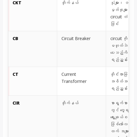
CKT
တိုက်နယ်
ပုံများ၊ ဇယားမျာ
မှတ်စုများတွင်
circuit တံဆိပ
ခြင်း
CB
Circuit Breaker
circuit ကိုယ်တိ
မဟုတ်ဘဲ အက
ပေးသည့်ကိရိယာက
ရည်ညွှန်းသည
CT
Current
တိုင်းတာခြင်း/က
Transformer
အစိတ်အပိုင်းက
ရည်ညွှန်းသည
CIR
တိုက်နယ်
စာရွက်စာတမ်းအ
တွင် တွေ့ရသော အ
ရွေးချယ်စရာ အတ
ဖြစ်သော်လည်း 
ထက် အများအားဖြ