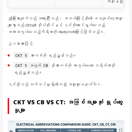
အသုံးနည်းသည
ဤခြားနားချက်သည် အရေးကြီးသည်၊ အဘယ်ကြောင့်ဆိုသော် စစချင်းလေ့လာသူ
များစွာသည် circuit ကိုယ်တိုင်နှင့် ၎င်းကိုဆောင်ရွက်ပေးသည့်
အကာအကွယ်ပေးသည့်ကိရိယာကို ရောထွေးစေသောကြောင့်ဖြစ်သည်။.
ဥပမာအားဖြင့်:
ဆားကစ်ကို ရည်ညွှန်းသည်။
CKT 5
ထိုဆားကစ်ကို ကာကွယ်ပေးသော ဘရိတ်ကာကို
CKT 5 အတွက် CB
ရည်ညွှန်းသည်။
၎င်းတို့သည် ဆက်စပ်မှုရှိသော်လည်း အတူတူမဟုတ်ပါ။.
CKT VS CB VS CT: အဖြစ်အများဆုံး ရှုပ်ထွေး
မှုများ