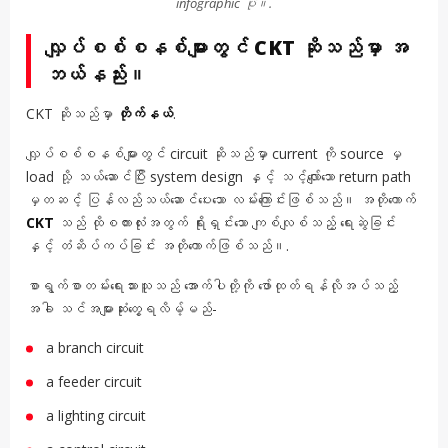
infographic ပုံ။.
လျှပ်စစ်စနစ်များတွင် CKT ဆိုသည်မှာ အ
ဘယ်နည်း။
CKT ဆိုသည်မှာ
တိုက်နယ်
.
လျှပ်စစ်စနစ်များတွင် circuit ဆိုသည်မှာ current ကို source မှ
load သို့ သယ်ဆောင်ပြီး system design နှင့် သင့်လျော်သော return path
မှတဆင့် ပြန်လည်သယ်ဆောင်ပေးသော လမ်းကြောင်းဖြစ်သည်။ အတိုကောက်
CKT
သည် ထိုစကားလုံးအတွက် ရိုးရှင်းသော ကျစ်လျစ်သည့် ရေးဆွဲခြင်း
နှင့် တံဆိပ်ကပ်ခြင်း အတိုကောက်ဖြစ်သည်။.
စာရွက်စာတမ်းရေးသားသူသည် အောက်ပါတို့ကို ဖော်ထုတ်ရန်လိုအပ်သည့်
အခါ သင်အများဆုံးတွေ့ရလိမ့်မည်-
a branch circuit
a feeder circuit
a lighting circuit