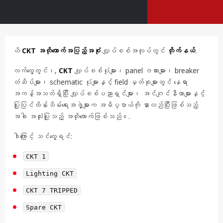
ဟိ
CKT အတိုကောက်အပြည့်အစုံ
လျှပ်စစ်အလုပ်တွင်
တိုက်နယ်
.
လက်တွေ့တွင်၊,
CKT
လျှပ်စစ်ပုံများ၊ panel ဇယားများ၊ breaker
တံဆိပ်များ၊ schematic ပုံများနှင့် field မှတ်စုများတွင် နေရာ
အကန့်အသတ်ရှိပြီး လျှပ်စစ်ပညာရှင်များ၊ အင်ဂျင်နီယာများနှင့်
ပြုပြင်ထိန်းသိမ်းရေးအဖွဲ့များက အဓိပ္ပာယ်ကို နားလည်ပြီးဖြစ်သည့်
အခါ အသုံးပြုသည့် အတိုကောက်ဖြစ်သည်။.
ဒါကြောင့် သင်တွေ့ရင်:
CKT 1
Lighting CKT
CKT 7 TRIPPED
Spare CKT