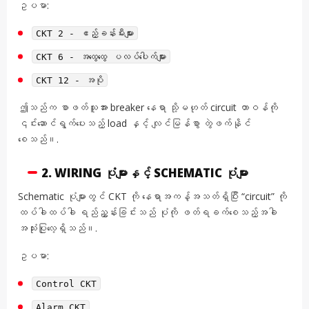
ဥပမာ:
CKT 2 - ဧည့်ခန်းမီးများ
CKT 6 - အထွေထွေ ပလပ်ပေါက်များ
CKT 12 - အပို
ဤသည်က စာဖတ်သူအား breaker နေရာ သို့မဟုတ် circuit တာဝန်ကို
၎င်းဆောင်ရွက်ပေးသည့် load နှင့် လျင်မြန်စွာ တွဲဖက်နိုင်
စေသည်။.
2. WIRING ပုံများနှင့် SCHEMATIC ပုံများ
Schematic ပုံများတွင် CKT ကို နေရာအကန့်အသတ်ရှိပြီး “circuit” ကို
ထပ်ခါထပ်ခါ ရည်ညွှန်းခြင်းသည် ပုံကို ဖတ်ရခက်စေသည့်အခါ
အသုံးပြုလေ့ရှိသည်။.
ဥပမာ:
Control CKT
Alarm CKT