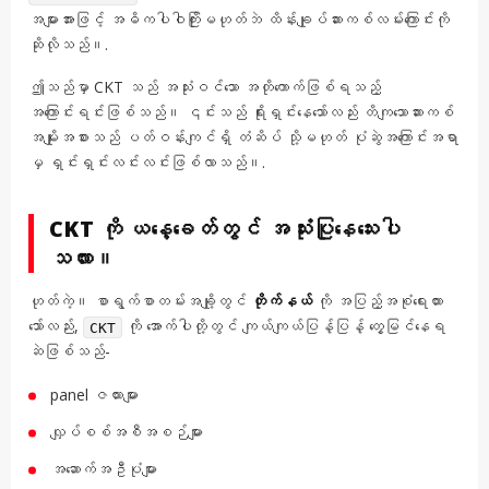
အများအားဖြင့် အဓိကပါဝါကြိုးမဟုတ်ဘဲ ထိန်းချုပ်ဆားကစ်လမ်းကြောင်းကို
ဆိုလိုသည်။.
ဤသည်မှာ CKT သည် အသုံးဝင်သော အတိုကောက်ဖြစ်ရသည့်
အကြောင်းရင်းဖြစ်သည်။ ၎င်းသည် ရိုးရှင်းနေသော်လည်း တိကျသောဆားကစ်
အမျိုးအစားသည် ပတ်ဝန်းကျင်ရှိ တံဆိပ် သို့မဟုတ် ပုံဆွဲအကြောင်းအရာ
မှ ရှင်းရှင်းလင်းလင်းဖြစ်လာသည်။.
CKT ကို ယနေ့ခေတ်တွင် အသုံးပြုနေသေးပါ
သလား။
ဟုတ်ကဲ့။ စာရွက်စာတမ်းအချို့တွင်
တိုက်နယ်
ကို အပြည့်အစုံရေးထား
သော်လည်း,
ကို အောက်ပါတို့တွင် ကျယ်ကျယ်ပြန့်ပြန့် တွေ့မြင်နေရ
CKT
ဆဲဖြစ်သည်-
panel ဇယားများ
လျှပ်စစ်အစီအစဉ်များ
အဆောက်အဦပုံများ