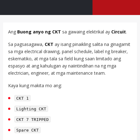
Ang
Buong anyo ng CKT
sa gawaing elektrikal ay
Circuit
.
Sa pagsasagawa,
CKT
ay isang pinaikling salita na ginagamit
sa mga electrical drawing, panel schedule, label ng breaker,
eskematiko, at mga tala sa field kung saan limitado ang
espasyo at ang kahulugan ay naiintindihan na ng mga
electrician, engineer, at mga maintenance team.
Kaya kung makita mo ang:
CKT 1
Lighting CKT
CKT 7 TRIPPED
Spare CKT