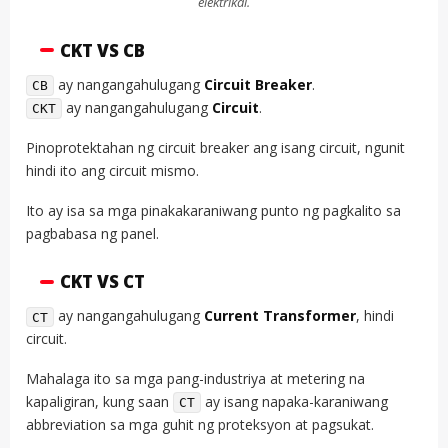
elektrikal.
CKT VS CB
ay nangangahulugang
Circuit Breaker
.
CB
ay nangangahulugang
Circuit
.
CKT
Pinoprotektahan ng circuit breaker ang isang circuit, ngunit
hindi ito ang circuit mismo.
Ito ay isa sa mga pinakakaraniwang punto ng pagkalito sa
pagbabasa ng panel.
CKT VS CT
ay nangangahulugang
Current Transformer
, hindi
CT
circuit.
Mahalaga ito sa mga pang-industriya at metering na
kapaligiran, kung saan
ay isang napaka-karaniwang
CT
abbreviation sa mga guhit ng proteksyon at pagsukat.