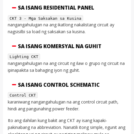
SA ISANG RESIDENTIAL PANEL
CKT 3 - Mga Saksakan sa Kusina
nangangahulugan na ang ikatlong nakalistang circuit ay
nagsisilbi sa load ng saksakan sa kusina.
SA ISANG KOMERSYAL NA GUHIT
Lighting CKT
nangangahulugan na ang circuit ng ilaw o grupo ng circuit na
ipinapakita sa bahaging iyon ng guhit.
SA ISANG CONTROL SCHEMATIC
Control CKT
karaniwang nangangahulugan na ang control circuit path,
hindi ang pangunahing power feeder.
Ito ang dahilan kung bakit ang CKT ay isang kapaki-
pakinabang na abbreviation. Nanatili itong simple, ngunit ang