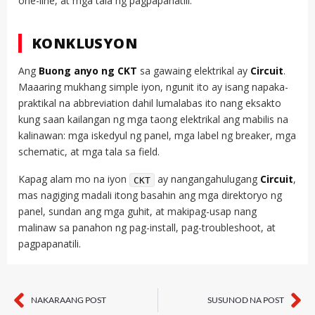
one-line, at mga tala ng pagpapanatili.
KONKLUSYON
Ang
Buong anyo ng CKT
sa gawaing elektrikal ay
Circuit
.
Maaaring mukhang simple iyon, ngunit ito ay isang napaka-
praktikal na abbreviation dahil lumalabas ito nang eksakto
kung saan kailangan ng mga taong elektrikal ang mabilis na
kalinawan: mga iskedyul ng panel, mga label ng breaker, mga
schematic, at mga tala sa field.
Kapag alam mo na iyon
ay nangangahulugang
Circuit
,
CKT
mas nagiging madali itong basahin ang mga direktoryo ng
panel, sundan ang mga guhit, at makipag-usap nang
malinaw sa panahon ng pag-install, pag-troubleshoot, at
pagpapanatili.
NAKARAANG POST
SUSUNOD NA POST
Nakaraan
Sa