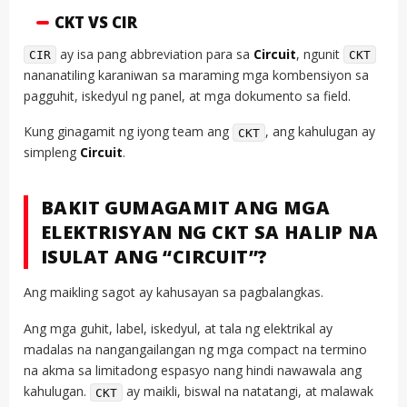
CKT VS CIR
ay isa pang abbreviation para sa
Circuit
, ngunit
CIR
CKT
nananatiling karaniwan sa maraming mga kombensiyon sa
pagguhit, iskedyul ng panel, at mga dokumento sa field.
Kung ginagamit ng iyong team ang
, ang kahulugan ay
CKT
simpleng
Circuit
.
BAKIT GUMAGAMIT ANG MGA
ELEKTRISYAN NG CKT SA HALIP NA
ISULAT ANG “CIRCUIT”?
Ang maikling sagot ay kahusayan sa pagbalangkas.
Ang mga guhit, label, iskedyul, at tala ng elektrikal ay
madalas na nangangailangan ng mga compact na termino
na akma sa limitadong espasyo nang hindi nawawala ang
kahulugan.
ay maikli, biswal na natatangi, at malawak
CKT