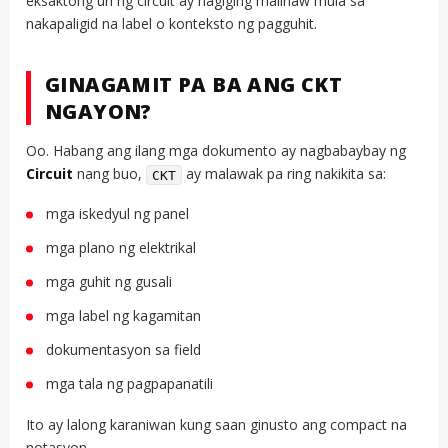
eksaktong uri ng circuit ay nagiging malinaw mula sa
nakapaligid na label o konteksto ng pagguhit.
GINAGAMIT PA BA ANG CKT
NGAYON?
Oo. Habang ang ilang mga dokumento ay nagbabaybay ng
Circuit
nang buo,
ay malawak pa ring nakikita sa:
CKT
mga iskedyul ng panel
mga plano ng elektrikal
mga guhit ng gusali
mga label ng kagamitan
dokumentasyon sa field
mga tala ng pagpapanatili
Ito ay lalong karaniwan kung saan ginusto ang compact na
notasyon.