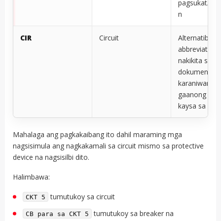
pagsukat/pro
n
CIR
Circuit
Alternatibong
abbreviation 
nakikita sa il
dokumento, n
karaniwang h
gaanong kar
kaysa sa CKT
Mahalaga ang pagkakaibang ito dahil maraming mga
nagsisimula ang nagkakamali sa circuit mismo sa protective
device na nagsisilbi dito.
Halimbawa:
tumutukoy sa circuit
CKT 5
tumutukoy sa breaker na
CB para sa CKT 5