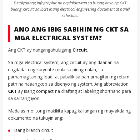
Detalyadong infographic na naglalarawan sa buong anyo ng CKT
bilang ‘circuit’ sa iba't ibang electrical engineering document at panel
schedule.
ANO ANG IBIG SABIHIN NG CKT SA
MGA ELECTRICAL SYSTEM?
Ang CKT ay nangangahulugang
Circuit
.
Sa mga electrical system, ang circuit ay ang daanan na
nagdadala ng kuryente mula sa pinagmulan, sa
pamamagitan ng load, at pabalik sa pamamagitan ng return
path na naaangkop sa disenyo ng system. Ang abbreviation
CKT
ay isang compact na drafting at labeling shorthand para
sa salitang iyon.
Madalas mo itong makikita kapag kailangan ng may-akda ng
dokumento na tukuyin ang:
isang branch circuit