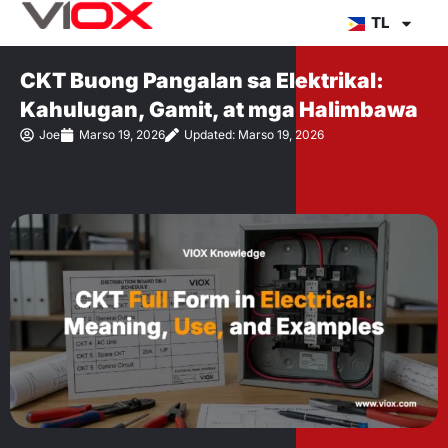
Lumaktaw
TL
sa
nilalaman
CKT Buong Pangalan sa Elektrikal:
Kahulugan, Gamit, at mga Halimbawa
Joe
Marso 19, 2026
Updated: Marso 19, 2026