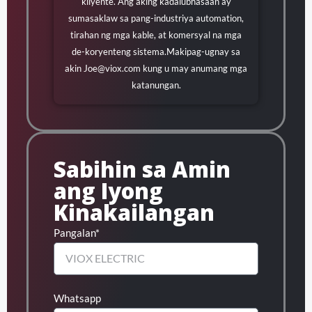
kliyente. Ang aking kadalubhasaan ay
sumasaklaw sa pang-industriya automation,
tirahan ng mga kable, at komersyal na mga
de-koryenteng sistema.Makipag-ugnay sa
akin
Joe@viox.com
kung u may anumang mga
katanungan.
Sabihin sa Amin
ang Iyong
Kinakailangan
Pangalan*
Whatsapp