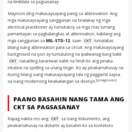
na kinikilala sa pagsasanay.
Mayroon ding makasaysayang panig sa abbreviation. Ang
mga makasaysayang sanggunian na tinalakay ng mga
electrical practitioner ay tumutukoy sa mga mas lumang
pamantayan sa pagbalangkas at abbreviation, kabilang ang
mga sanggunian sa
MIL-STD-12
, saan
lumalabas
CKT
bilang isang abbreviation para sa circuit. Ang makasaysayang
background na iyon ay tumutulong na ipaliwanag kung bakit
nanatiling karaniwan kahit na hindi ito ang pinaka-
CKT
intuitive na spelling sa unang tingin. Ito ay pinakamahusay na
ituring bilang isang makasaysayang tala ng paggamit kaysa
[pinagmulan]
sa isang modernong kinakailangan sa disenyo.
PAANO BASAHIN NANG TAMA ANG
CKT SA PAGSASANAY
Kapag nakita mo ang
sa isang dokumento, ang
CKT
pinakamahusay na diskarte ay basahin ito sa konteksto.