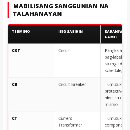
MABILISANG SANGGUNIAN NA
TALAHANAYAN
TERMINO
IBIG SABIHIN
KARANIWAN
GAMIT
CKT
Circuit
Pangkalahat
pag-label ng c
sa mga drawi
schedule, at 
CB
Circuit Breaker
Tumutukoy s
protective de
hindi sa circui
mismo
CT
Current
Tumutukoy s
Transformer
component 