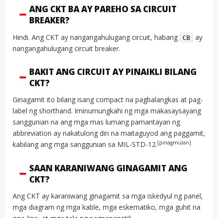
ANG CKT BA AY PAREHO SA CIRCUIT
BREAKER?
Hindi. Ang CKT ay nangangahulugang circuit, habang
ay
CB
nangangahulugang circuit breaker.
BAKIT ANG CIRCUIT AY PINAIKLI BILANG
CKT?
Ginagamit ito bilang isang compact na pagbalangkas at pag-
label ng shorthand. Iminumungkahi ng mga makasaysayang
sanggunian na ang mga mas lumang pamantayan ng
abbreviation ay nakatulong din na maitaguyod ang paggamit,
[pinagmulan]
kabilang ang mga sanggunian sa MIL-STD-12.
SAAN KARANIWANG GINAGAMIT ANG
CKT?
Ang CKT ay karaniwang ginagamit sa mga iskedyul ng panel,
mga diagram ng mga kable, mga eskematiko, mga guhit na