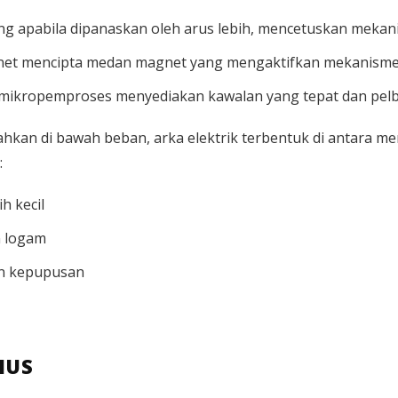
g apabila dipanaskan oleh arus lebih, mencetuskan meka
et mencipta medan magnet yang mengaktifkan mekanisme p
mikropemproses menyediakan kawalan yang tepat dan pelb
sahkan di bawah beban, arka elektrik terbentuk di antara
:
h kecil
n logam
an kepupusan
IUS