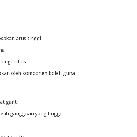
osakan arus tinggi
na
dungan fius
abkan oleh komponen boleh guna
at ganti
siti gangguan yang tinggi
an industri