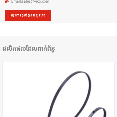
Email:
sales@viox.com
សួរការផ្តល់ជូនឥឡូវនេះ
ផលិតផលដែលពាក់ព័ន្ធ