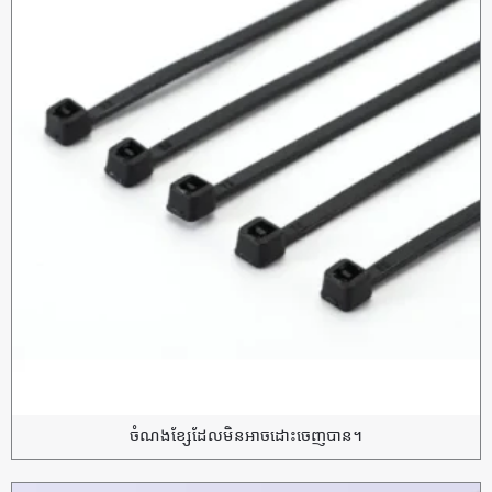
ចំណងខ្សែដែលមិនអាចដោះចេញបាន។