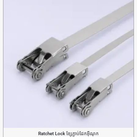
Ratchet Lock ខ្សែភ្ជាប់ដែកអ៊ីណុក