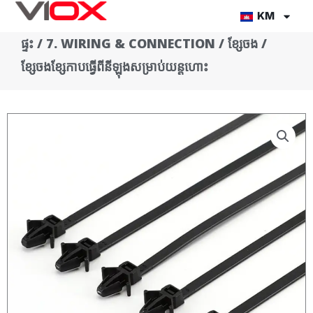
Skip
KM
to
ផ្ទះ
/
7. WIRING & CONNECTION
/
ខ្សែចង
/
content
ខ្សែចងខ្សែកាបធ្វើពីនីឡុងសម្រាប់យន្តហោះ