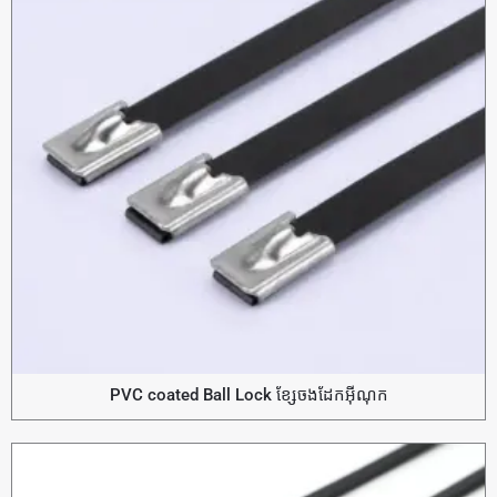
PVC coated Ball Lock ខ្សែចងដែកអ៊ីណុក