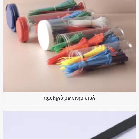
ខ្សែចងគ្រប់ប្រភេទសម្រាប់លក់