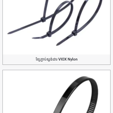
ខ្សែភ្ជាប់ស្តង់ដារ VIOX Nylon