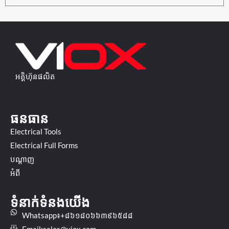
អគ្គិហ៊ុនផលិត
ធនធាន
Electrical Tools
Electrical Full Forms
បណ្ដាញ
អំពី
ទំនាក់ទំនងយើង
Whatsapp៖+៨៦១៨០៦៦៣៩៦៥៨៨