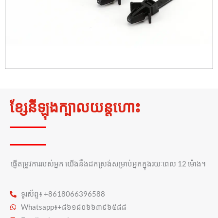
ខ្សែនីឡុងក្បាលយន្តហោះ
ផ្ញើតម្រូវការរបស់អ្នក យើងនឹងដកស្រង់សម្រាប់អ្នកក្នុងរយៈពេល 12 ម៉ោង។
ទូរស័ព្ទ៖ +8618066396588
Whatsapp៖+៨៦១៨០៦៦៣៩៦៥៨៨