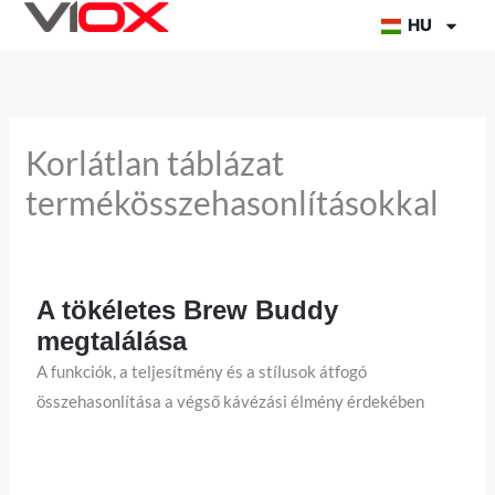
Ugrás
HU
a
tartalomra
Korlátlan táblázat
termékösszehasonlításokkal
A tökéletes Brew Buddy
megtalálása
A funkciók, a teljesítmény és a stílusok átfogó
összehasonlítása a végső kávézási élmény érdekében