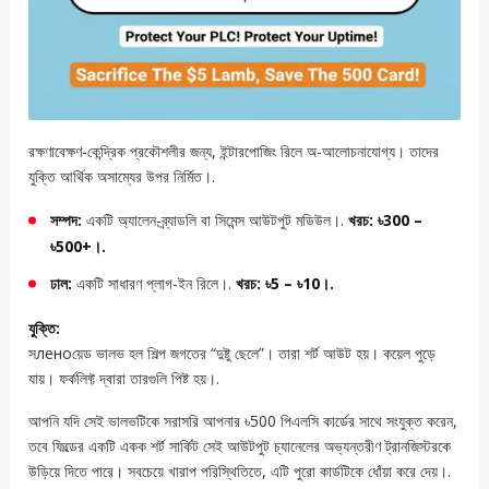
রক্ষণাবেক্ষণ-কেন্দ্রিক প্রকৌশলীর জন্য, ইন্টারপোজিং রিলে অ-আলোচনাযোগ্য। তাদের
যুক্তি আর্থিক অসাম্যের উপর নির্মিত।.
সম্পদ:
একটি অ্যালেন-ব্র্যাডলি বা সিমেন্স আউটপুট মডিউল।.
খরচ: ৳300 –
৳500+।.
ঢাল:
একটি সাধারণ প্লাগ-ইন রিলে।.
খরচ: ৳5 – ৳10।.
যুক্তি:
সленоয়েড ভালভ হল শিল্প জগতের “দুষ্টু ছেলে”। তারা শর্ট আউট হয়। কয়েল পুড়ে
যায়। ফর্কলিফ্ট দ্বারা তারগুলি পিষ্ট হয়।.
আপনি যদি সেই ভালভটিকে সরাসরি আপনার ৳500 পিএলসি কার্ডের সাথে সংযুক্ত করেন,
তবে ফিল্ডের একটি একক শর্ট সার্কিট সেই আউটপুট চ্যানেলের অভ্যন্তরীণ ট্রানজিস্টরকে
উড়িয়ে দিতে পারে। সবচেয়ে খারাপ পরিস্থিতিতে, এটি পুরো কার্ডটিকে ধোঁয়া করে দেয়।.