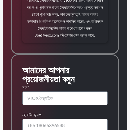
অভিজ্ঞতা, বৈদ্যুতিক শিল্পের. এ VIOX বৈদ্যুতিক, আমার ফোকাস
করা উপর প্রদান উচ্চ মানের বৈদ্যুতিক বিশেষরূপে প্রস্তুত সমাধান
চাহিদা পূরণ করার জন্য, আমাদের ক্লায়েন্ট. আমার দক্ষতার
ঘটনাকাল শিল্পকৌশল অটোমেশন আবাসিক তারের, এবং বাণিজ্যিক
বৈদ্যুতিক সিস্টেম.আমার সাথে যোগাযোগ করুন
Joe@viox.com
যদি তোমার কোন প্রশ্ন আছে.
আমাদের আপনার
প্রয়োজনীয়তা বলুন
নাম*
হোয়াটসঅ্যাপ