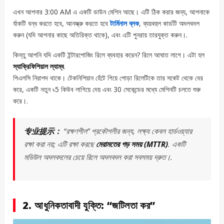
এখন আপনার 3:00 AM এ একটি ডাউন মেশিন আছে। এটি ঠিক করার জন্য, আপনাকে
র্যাকটি বন্ধ করতে হবে, আনস্ক্রু করতে হবে
টার্মিনাল ব্লক
, ব্যয়বহুল কার্ডটি অদলবদল
করুন (যদি আপনার কাছে অতিরিক্ত থাকে), এবং এটি পুনরায় তারযুক্ত করুন।.
কিন্তু আপনি যদি একটি ইন্টারপোজিং রিলে ব্যবহার করেন? রিলে আঘাত লাগে। এটা হল
স্যাক্রিফিশিয়াল ল্যাম্ব
.
পিএলসি নিরাপদ থাকে। টেকনিশিয়ান হেঁটে গিয়ে পোড়া রিলেটিকে তার সকেট থেকে বের
করে, একটি নতুন ৳5 কিউব লাগিয়ে দেয় এবং 30 সেকেন্ডের মধ্যে মেশিনটি চলতে শুরু
করে।.
专业提示：
“রক্ষণশীল” প্রকৌশলীর জন্য, লক্ষ্য কেবল হার্ডওয়্যার
রক্ষা করা নয়; এটি রক্ষা করছে
মেরামতের গড় সময় (MTTR)
. একটি
মডিউল অদলবদলের চেয়ে রিলে অদলবদল করা সবসময় দ্রুত।.
2. আধুনিকতাবাদী যুক্তি: “জটিলতা কর”