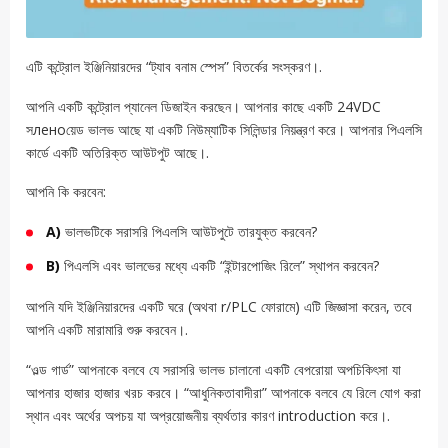
এটি কন্ট্রোল ইঞ্জিনিয়ারদের “ট্যাব বনাম স্পেস” বিতর্কের সংস্করণ।.
আপনি একটি কন্ট্রোল প্যানেল ডিজাইন করছেন। আপনার কাছে একটি 24VDC
সленоয়েড ভালভ আছে যা একটি নিউম্যাটিক সিলিন্ডার নিয়ন্ত্রণ করে। আপনার পিএলসি
কার্ডে একটি অতিরিক্ত আউটপুট আছে।.
আপনি কি করবেন:
A)
ভালভটিকে সরাসরি পিএলসি আউটপুটে তারযুক্ত করবেন?
B)
পিএলসি এবং ভালভের মধ্যে একটি “ইন্টারপোজিং রিলে” স্থাপন করবেন?
আপনি যদি ইঞ্জিনিয়ারদের একটি ঘরে (অথবা r/PLC ফোরামে) এটি জিজ্ঞাসা করেন, তবে
আপনি একটি মারামারি শুরু করবেন।.
“ওল্ড গার্ড” আপনাকে বলবে যে সরাসরি ভালভ চালানো একটি বেপরোয়া অপচিকিৎসা যা
আপনার হাজার হাজার খরচ করবে। “আধুনিকতাবাদীরা” আপনাকে বলবে যে রিলে যোগ করা
স্থান এবং অর্থের অপচয় যা অপ্রয়োজনীয় ব্যর্থতার কারণ introduction করে।.