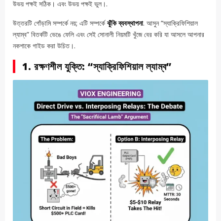
উভয় পক্ষই সঠিক। এবং উভয় পক্ষই ভুল।.
উত্তরটি গোঁড়ামি সম্পর্কে নয়; এটি সম্পর্কে
ঝুঁকি ব্যবস্থাপনা
. আসুন “স্যাক্রিফিশিয়াল
ল্যাম্ব” বিতর্কটি ভেঙে ফেলি এবং সেই সোনালী নিয়মটি খুঁজে বের করি যা আসলে আপনার
নকশাকে গাইড করা উচিত।.
1. রক্ষণশীল যুক্তি: “স্যাক্রিফিশিয়াল ল্যাম্ব”