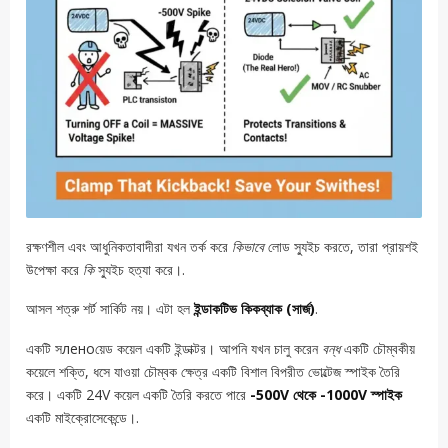
রক্ষণশীল এবং আধুনিকতাবাদীরা যখন তর্ক করে
কিভাবে
লোড স্যুইচ করতে, তারা প্রায়শই
উপেক্ষা করে
কি
স্যুইচ হত্যা করে।.
আসল শত্রু শর্ট সার্কিট নয়। এটা হল
ইন্ডাকটিভ কিকব্যাক (সার্জ)
.
একটি সленоয়েড কয়েল একটি ইন্ডাক্টর। আপনি যখন চালু করেন
বন্ধ
একটি চৌম্বকীয়
কয়েলে শক্তি, ধসে যাওয়া চৌম্বক ক্ষেত্র একটি বিশাল বিপরীত ভোল্টেজ স্পাইক তৈরি
করে। একটি 24V কয়েল একটি তৈরি করতে পারে
-500V থেকে -1000V স্পাইক
একটি মাইক্রোসেকেন্ডে।.