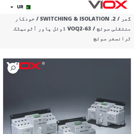
واد
UR
ر
گھر
/
2. SWITCHING & ISOLATION
/
خودکار
ائیں۔
منتقلی سوئچ
/ VOQ2-63 ڈوئل پاور آٹومیٹک
ٹرانسفر سوئچ