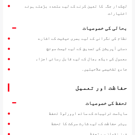
لچکدار جگہ کا تعین کرنے کے لیے متعدد بڑھتے ہوئے
اختیارات
بحالی کی خصوصیات
نظام کی نگرانی کے لیے بصری حیثیت کے اشارے
دستی آپریشن کی تصدیق کے لیے ٹیسٹ سوئچ
معمول کی دیکھ بھال کے لیے قابل رسائی اجزاء
جامع تشخیصی صلاحیتیں۔
حفاظت اور تعمیل
تحفظ کی خصوصیات
سایڈست ترتیبات کے ساتھ اوورلوڈ تحفظ
بہتر حفاظت کے لیے شارٹ سرکٹ کا تحفظ
فیز نقصان سے تحفظ