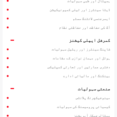
ہسپتال اور طبی سہولیات
ڈیٹا سینٹرز اور ٹیلی کمیونیکیشن
ایمرجنسی لائٹنگ سسٹم
آگ کی حفاظت اور حفاظتی نظام
کمرشل ایپلی کیشنز
شاپنگ سینٹرز اور ریٹیل سہولیات
ہوٹل اور مہمان نوازی کے مقامات
دفتری عمارتیں اور تجارتی کمپلیکس
بینکنگ اور مالیاتی ادارے
صنعتی سہولیات
مینوفیکچرنگ پلانٹس
کیمیائی پروسیسنگ کی سہولیات
میٹالرجیکل آپریشنز