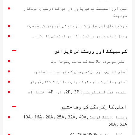
مین اور اسٹینڈ بائی پاور ذرائع کے درمیان خودکار
سوئچنگ
دیکھ بھال اور جانچ کے لیے دستی آپریشن کی صلاحیت
ریئل ٹائم پاور مانیٹرنگ اور اسٹیٹس کا اشارہ
کومپیکٹ اور ورسٹائل ڈیزائن
اعلی موجودہ صلاحیت کے ساتھ چھوٹا حجم
آسان تنصیب اور دیکھ بھال کے لیے سادہ ڈھانچہ
آسان رسائی کے لیے فرنٹ پلیٹ وائرنگ کنفیگریشن
متعدد قطب کنفیگریشنز: 2P، 3P، اور 4P اختیارات
اعلی کارکردگی کی وضاحتیں
ریٹیڈ ورکنگ کرنٹ: 10A، 16A، 20A، 25A، 32A، 40A،
50A، 63A
ورکنگ وولٹیج: AC 220V/380V