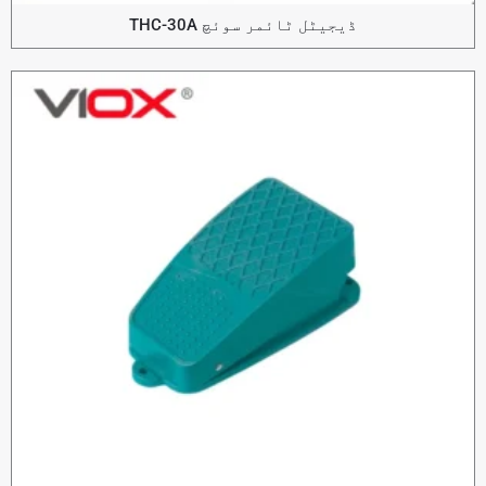
ڈیجیٹل ٹائمر سوئچ THC-30A