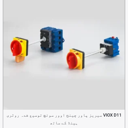
VIOX D11 سیریز پاور چینج اوور سوئچ توسیع شدہ روٹری
ہینڈ کے ساتھ