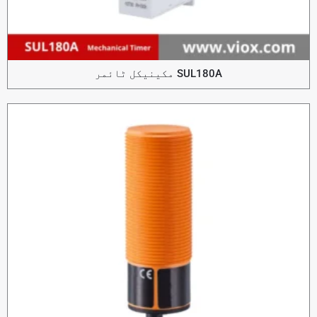
SUL180A مکینیکل ٹائمر