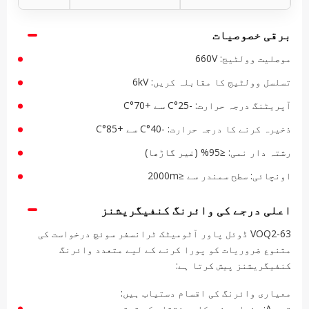
برقی خصوصیات
موصلیت وولٹیج: 660V
تسلسل وولٹیج کا مقابلہ کریں: 6kV
آپریٹنگ درجہ حرارت: -25°C سے +70°C
ذخیرہ کرنے کا درجہ حرارت: -40°C سے +85°C
رشتہ دار نمی: ≤95% (غیر گاڑھا)
اونچائی: سطح سمندر سے ≤2000m
اعلی درجے کی وائرنگ کنفیگریشنز
VOQ2-63 ڈوئل پاور آٹومیٹک ٹرانسفر سوئچ درخواست کی
متنوع ضروریات کو پورا کرنے کے لیے متعدد وائرنگ
کنفیگریشنز پیش کرتا ہے:
معیاری وائرنگ کی اقسام دستیاب ہیں:
قسم A: بنیادی خودکار منتقلی کی ترتیب