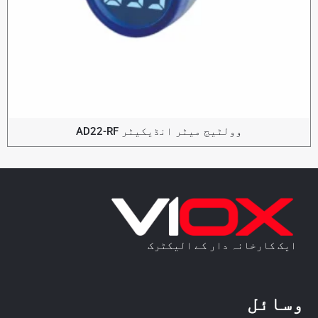
وولٹیج میٹر انڈیکیٹر AD22-RF
ایک کارخانہ دار کے الیکٹرک
وسائل