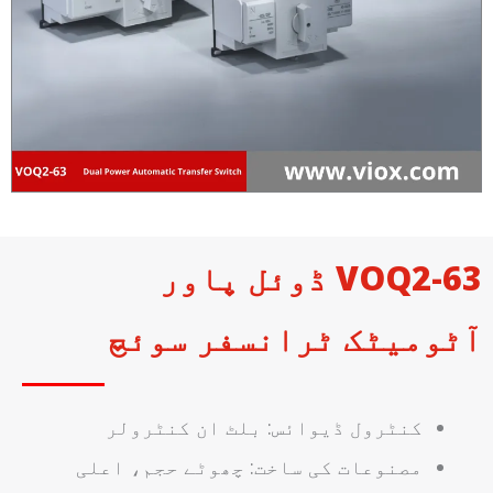
VOQ2-63 ڈوئل پاور
آٹومیٹک ٹرانسفر سوئچ
کنٹرول ڈیوائس: بلٹ ان کنٹرولر
مصنوعات کی ساخت: چھوٹے حجم، اعلی