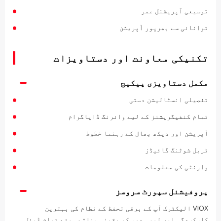
توسیعی آپریشنل عمر
توانائی سے بھرپور آپریشن
تکنیکی معاونت اور دستاویزات
مکمل دستاویزی پیکیج
تفصیلی انسٹالیشن دستی
تمام کنفیگریشنز کے لیے وائرنگ ڈایاگرام
آپریشن اور دیکھ بھال کے رہنما خطوط
ٹربل شوٹنگ گائیڈز
وارنٹی کی معلومات
پروفیشنل سپورٹ سروسز
VIOX الیکٹرک آپ کے برقی تحفظ کے نظام کی بہترین
کارکردگی اور لمبی عمر کو یقینی بناتے ہوئے تمام ڈوئل