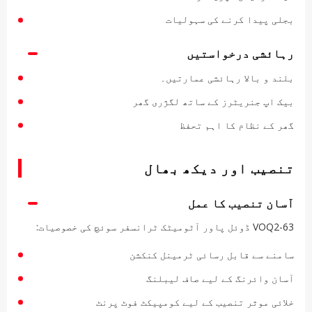
بجلی پیدا کرنے کی سہولیات
رہائشی درخواستیں
بلند و بالا رہائشی عمارتیں۔
بیک اپ جنریٹرز کے ساتھ لگژری گھر
گھر کے نظام کا اہم تحفظ
تنصیب اور دیکھ بھال
آسان تنصیب کا عمل
VOQ2-63 ڈوئل پاور آٹومیٹک ٹرانسفر سوئچ کی خصوصیات:
سامنے سے قابل رسائی ٹرمینل کنکشن
آسان وائرنگ کے لیے صاف لیبلنگ
خلائی موثر تنصیب کے لیے کومپیکٹ فوٹ پرنٹ