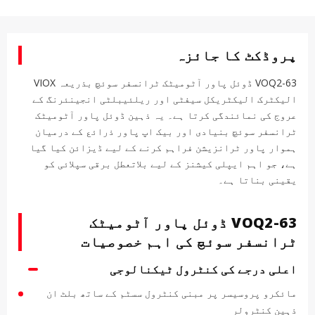
پروڈکٹ کا جائزہ
VOQ2-63 ڈوئل پاور آٹومیٹک ٹرانسفر سوئچ بذریعہ VIOX
الیکٹرک الیکٹریکل سیفٹی اور ریلئیبلٹی انجینئرنگ کے
عروج کی نمائندگی کرتا ہے۔ یہ ذہین ڈوئل پاور آٹومیٹک
ٹرانسفر سوئچ بنیادی اور بیک اپ پاور ذرائع کے درمیان
ہموار پاور ٹرانزیشن فراہم کرنے کے لیے ڈیزائن کیا گیا
ہے، جو اہم ایپلی کیشنز کے لیے بلاتعطل برقی سپلائی کو
یقینی بناتا ہے۔
VOQ2-63 ڈوئل پاور آٹومیٹک
ٹرانسفر سوئچ کی اہم خصوصیات
اعلی درجے کی کنٹرول ٹیکنالوجی
مائکرو پروسیسر پر مبنی کنٹرول سسٹم کے ساتھ بلٹ ان
ذہین کنٹرولر