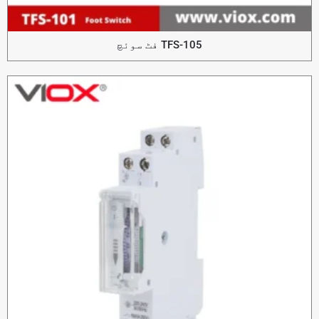
TFS-105 فٹ سوئچ