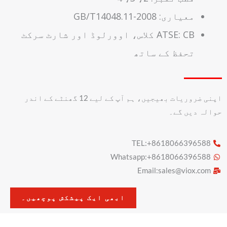
معیاری: GB/T14048.11-2008
ATSE: CB کلاس، اوورلوڈ اور شارٹ سرکٹ
تحفظ کے ساتھ
اپنی ضروریات بھیجیں، ہم آپ کے لیے 12 گھنٹے کے اندر
حوالہ دیں گے۔
TEL:+8618066396588
Whatsapp:+8618066396588
Email:
sales@viox.com
ابھی ایک پیشکش پوچھیں۔