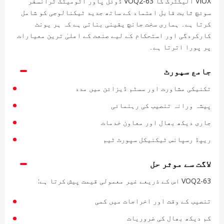
VIOX الیکٹرک کا VOQ2-63 ڈوئل پاور آٹومیٹک ٹرانسفر
سوئچ ثابت قابل اعتماد کے ساتھ جدید ٹیکنالوجی کو شامل
کرتا ہے۔ ہماری سخت جانچ یقینی بناتی ہے کہ ہر یونٹ
کارکردگی اور استحکام کے لیے صنعت کے اعلیٰ ترین معیارات
پر پورا اترتا ہے۔
جامع سپورٹ
تکنیکی مشاورت اور سسٹم ڈیزائن میں مدد
پیشہ ورانہ تنصیب کی رہنمائی
جاری دیکھ بھال اور معاون خدمات
ریپڈ رسپانس ٹیکنیکل سپورٹ ٹیم
لاگت سے موثر حل
VOQ2-63 اس کے ذریعے غیر معمولی قیمت پیش کرتا ہے:
تنصیب کے وقت اور اخراجات میں کمی
کم دیکھ بھال کی ضروریات