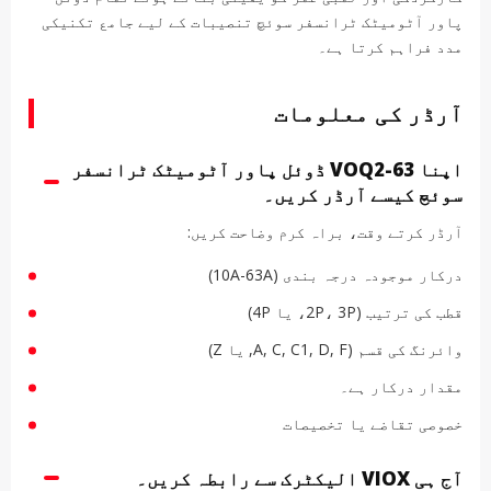
پاور آٹومیٹک ٹرانسفر سوئچ تنصیبات کے لیے جامع تکنیکی
مدد فراہم کرتا ہے۔
آرڈر کی معلومات
اپنا VOQ2-63 ڈوئل پاور آٹومیٹک ٹرانسفر
سوئچ کیسے آرڈر کریں۔
آرڈر کرتے وقت، براہ کرم وضاحت کریں:
درکار موجودہ درجہ بندی (10A-63A)
قطب کی ترتیب (2P، 3P، یا 4P)
وائرنگ کی قسم (A, C, C1, D, F, یا Z)
مقدار درکار ہے۔
خصوصی تقاضے یا تخصیصات
آج ہی VIOX الیکٹرک سے رابطہ کریں۔