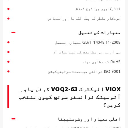
انڈر/اوور وولٹیج تحفظ
خودکار غلطی کا پتہ لگانا اور تنہائی
معیارات کی تعمیل
GB/T 14048.11-2008 معیاری تعمیل
سی ای یورپی مطابقت کے لیے نشان زد
RoHS کے مطابق مواد
ISO 9001 کوالٹی مینجمنٹ سرٹیفیکیشن
VIOX الیکٹرک VOQ2-63 ڈوئل پاور
آٹومیٹک ٹرانسفر سوئچ کیوں منتخب
کریں؟
اعلی معیار اور وشوسنییتا