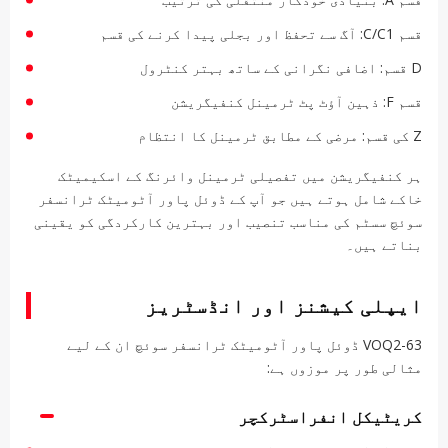
قسم C/C1: آگ سے تحفظ اور بجلی پیدا کرنے کی قسم
D قسم: اضافی نگرانی کے ساتھ بہتر کنٹرول
قسم F: ذہین آؤٹ پٹ ٹرمینل کنفیگریشن
Z کی قسم: مرضی کے مطابق ٹرمینل کا انتظام
ہر کنفیگریشن میں تفصیلی ٹرمینل وائرنگ کے اسکیمیٹک
خاکے شامل ہوتے ہیں جو آپ کے ڈوئل پاور آٹومیٹک ٹرانسفر
سوئچ سسٹم کی مناسب تنصیب اور بہترین کارکردگی کو یقینی
بناتے ہیں۔
ایپلی کیشنز اور انڈسٹریز
VOQ2-63 ڈوئل پاور آٹومیٹک ٹرانسفر سوئچ ان کے لیے
مثالی طور پر موزوں ہے:
کریٹیکل انفراسٹرکچر