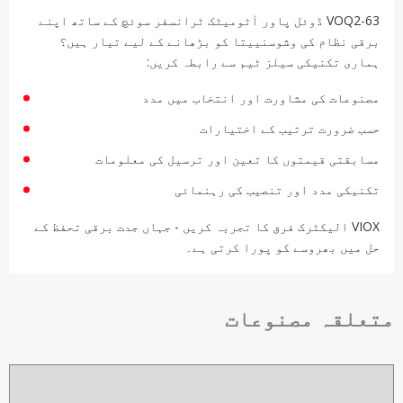
VOQ2-63 ڈوئل پاور آٹومیٹک ٹرانسفر سوئچ کے ساتھ اپنے
برقی نظام کی وشوسنییتا کو بڑھانے کے لیے تیار ہیں؟
ہماری تکنیکی سیلز ٹیم سے رابطہ کریں:
مصنوعات کی مشاورت اور انتخاب میں مدد
حسب ضرورت ترتیب کے اختیارات
مسابقتی قیمتوں کا تعین اور ترسیل کی معلومات
تکنیکی مدد اور تنصیب کی رہنمائی
VIOX الیکٹرک فرق کا تجربہ کریں - جہاں جدت برقی تحفظ کے
حل میں بھروسے کو پورا کرتی ہے۔
متعلقہ مصنوعات