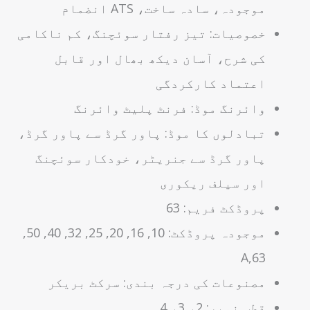
موجودہ، سادہ ساخت، ATS انضمام
خصوصیات: تیز رفتار سوئچنگ، کم ناکامی
کی شرح، آسان دیکھ بھال اور قابل
اعتماد کارکردگی
وائرنگ موڈ: فرنٹ پلیٹ وائرنگ
تبادلوں کا موڈ: پاور گرڈ سے پاور گرڈ،
پاور گرڈ سے جنریٹر، خودکار سوئچنگ
اور سیلف ریکوری
پروڈکٹ فریم: 63
موجودہ پروڈکٹ: 10, 16, 20, 25, 32, 40, 50,
63,A
مصنوعات کی درجہ بندی: سرکٹ بریکر
قطب نمبر: 2، 3، 4