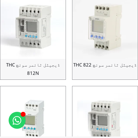
ٹل ٹائمر سوئچ THC 822
ڈیجیٹل ٹائمر سوئچ THC
812N