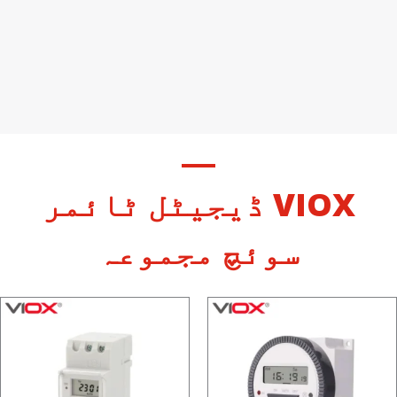
VIOX ڈیجیٹل ٹائمر
سوئچ مجموعہ