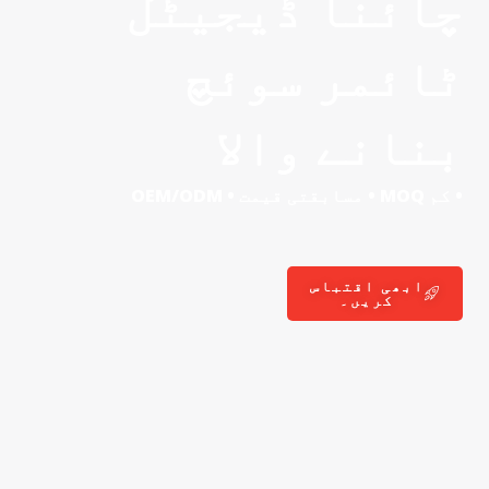
ائنا ڈیجیٹل
ائمر سوئچ
نانے والا
م MOQ • مسابقتی قیمت • OEM/ODM
ابھی اقتباس
کریں۔