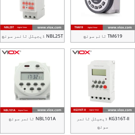
TM619 ٹائم سوئچ
NBL25T ڈیجیٹل ٹائمر سوئچ
KG316T-II ڈیجیٹل ٹائمر
NBL101A ٹائمر سوئچ
سوئچ