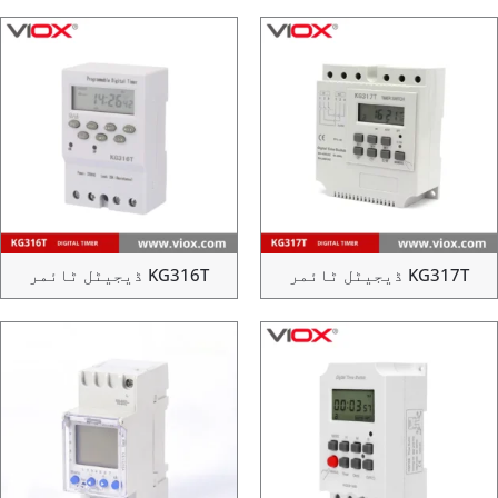
KG317 ڈیجیٹل ٹائمر
KG316T ڈیجیٹل ٹائمر