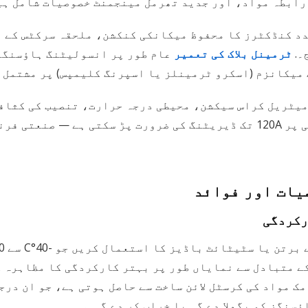
رابطہ مواد، اور جدید تھرمل مینجمنٹ خصوصیات شامل ہی
عدد کنڈکٹرز کا محفوظ میکانکی کنکشن، ملحقہ سرکٹس کے
۔.
ٹرمینل بلاک کی تعمیر
عام طور پر انسولیٹنگ ہاؤسنگز 
 میکانزم (اسکرو ٹرمینلز یا اسپرنگ کلیمپس) پر مشتمل ہ
محیطی پر 150A-ریٹیڈ ٹرمینل بلاک کو 60°C محیطی پر 120A تک ڈیریٹنگ کی ضرور
صیات اور فوائد
رکردگی
 ​​مواد کی کرسٹل لائن ساخت سے حاصل ہوتی ہے، جو ان در
سنگز کو پگھلا دے گی یا خراب کر دے گی۔.