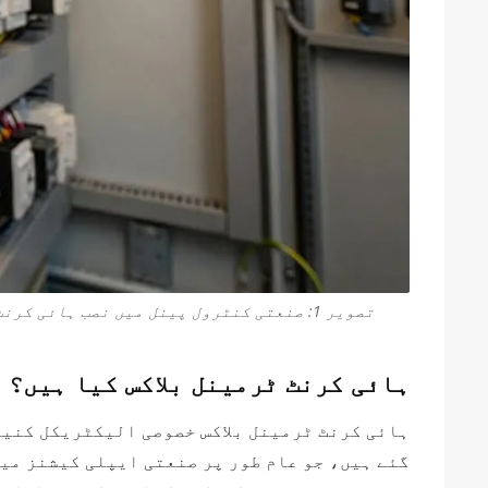
تصویر 1: صنعتی کنٹرول پینل میں نصب ہائی کرنٹ سیرامک ​​اور یو کے کے ٹرمینل بلاکس، جو VIOX برانڈنگ اور کاپر بس بار کنکشن کو نمایاں کرتے ہیں۔.
ہائی کرنٹ ٹرمینل بلاکس کیا ہیں؟