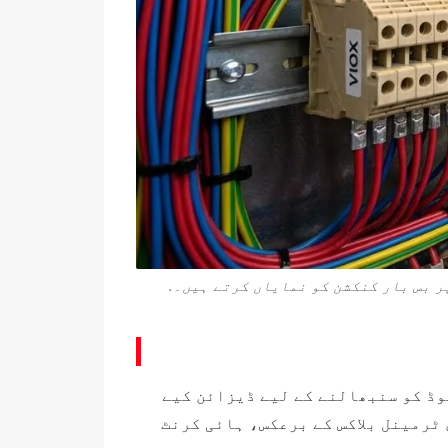
حفوظ طریقے سے 20 ایمپیئر سے زیادہ کرنٹ لوڈ کو سنبھالنے کے لیے ڈیزائن کیے
سے 600A تک ہوتے ہیں۔ 10-15A کے لیے ریٹیڈ معیاری ٹرمینل بلاکس کے برعکس، ہائی کرنٹ