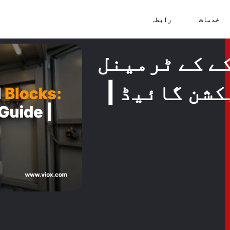
خدمات
رابطہ
ے کے ٹرمینل
کشن گائیڈ |