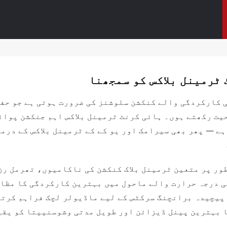
ٹرمینل بلاکس کو سمجھنا
 کارکردگی والے کنکشن سلوشنز کی ضرورت ہوتی ہے جو حف
یت رکھتے ہوں۔ ہائی کرنٹ ٹرمینل بلاکس اہم جنکشن پوائ
 — پھر بھی سیرامک ​​اور یو کے کے ٹرمینل بلاکس کے در
ل میں ناقص طور پر متعین ٹرمینل بلاک کنکشن کی ناکامیوں، تھرم
ائی درجہ حرارت والے ماحول میں بہترین کارکردگی کا مظا
پیچیدہ برانچنگ سرکٹس کے لیے ماڈیولر لچک فراہم کرتے
 بہترین پینل ڈیزائن اور طویل مدتی وشوسنییتا کو یقی