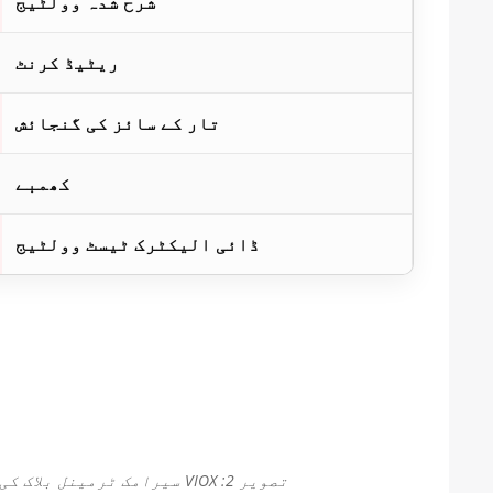
شرح شدہ وولٹیج
ریٹیڈ کرنٹ
تار کے سائز کی گنجائش
کھمبے
ڈائی الیکٹرک ٹیسٹ وولٹیج
تصویر 2: VIOX سیرامک ​​ٹرمینل بلاک کی اندرونی تعمیر، ہیٹ ڈسیپیشن زونز اور کرنٹ فلو پاتھ کی تفصیل سے تکنیکی کٹ وے ویو۔.