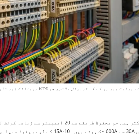
ہائی کرنٹ ٹرمینل بلاکس خصوصی الیکٹریکل کنیکٹر ہیں جو م
گئے ہیں، جو عام طور پر صنعتی ایپلی کیشنز میں 30A 