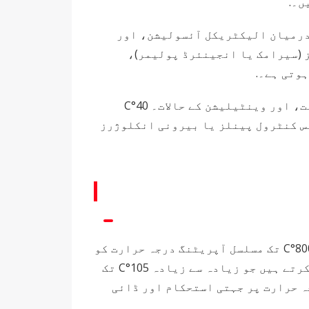
ں۔.
 درمیان الیکٹریکل آئسولیشن، اور
(سیرامک ​​یا انجینئرڈ پولیمر)،
وتی ہے۔.
کرنٹ ریٹنگ متعدد عوامل پر منحصر ہے: کنڈکٹر میٹریل کراس سیکشن، محیطی درجہ حرارت، تنصیب کی کثافت، اور وینٹیلیشن کے حالات۔ 40°C
ت پڑ سکتی ہے — صنعتی فرنس کنٹرول پینلز یا بیرونی انکلوژرز
اعلیٰ درجے کے چینی مٹی کے برتن یا سٹیٹائٹ باڈیز کا استعمال کریں جو -40°C سے 800°C تک مسلسل آپریٹنگ درجہ حرارت کو
برداشت کرنے کی صلاحیت رکھتے ہیں، جو پولیمر کے متبادل سے نمایاں طور پر بہتر کارکردگی کا مظاہرہ کرتے ہیں جو زیادہ سے زیادہ 105°C تک
جہ حرارت پر جہتی استحکام اور ڈائی