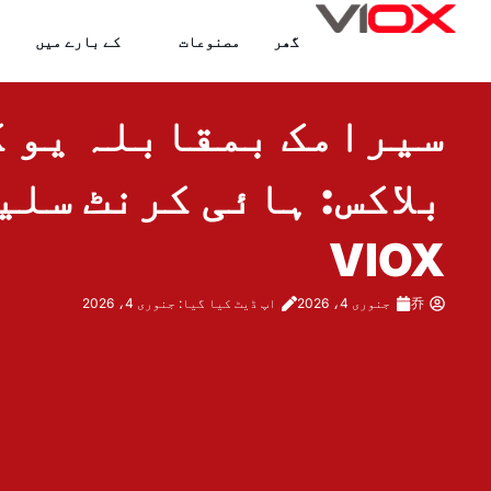
واد
گھر
مصنوعات
کے بارے میں
ر
ائیں۔
سیرامک بمقابلہ یو ک
بلاکس: ہائی کرنٹ سلی
VIOX
乔
جنوری 4، 2026
اپ ڈیٹ کیا گیا: جنوری 4، 2026