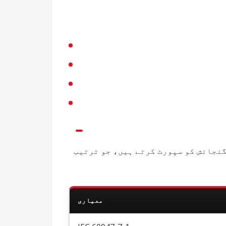
+ تک وولٹیج ریٹنگز اور 15A سے 100A فی پول تک کرنٹ کی گنجائش کو سپورٹ کرتے ہیں، جو ترتیب
معیاری