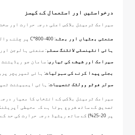
درخواستیں اور استعمال کے کیسز
سیرامک ​​ٹرمینل بلاکس اعلی درجہ حرارت اور سخ
صنعتی بھٹیاں اور بھٹے
: 400-800°C پر چلنے والے ہیٹنگ عنصر کنکشن
ہائی انٹینسٹی لائٹنگ سسٹم
: صنعتی ہالوجن اور
سیرامک ​​اور شیشے کی تیاری
: سامان جو ریڈیئنٹ 
بجلی پیدا کرنے کی سہولیات
: ہائی ٹمپریچر پر
سولر فوٹو وولٹک تنصیبات
: ہائی ایمبیئنٹ ٹمپ
سیرامک ​​ٹرمینل بلاکس کے انتخاب کا معیار درج
تصدیق کے ساتھ شروع ہوتا ہے کہ محیطی آپریٹنگ
پر 20-25%) کے ساتھ ریٹیڈ درجہ حرارت کی حد کے اندر رہتی ہے۔.