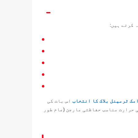
 کرتے ہیں:
ک ​​ٹرمینل بلاک کا انتخاب
اس بات کی
ی حرارت مناسب حفاظتی مارجن (عام طور