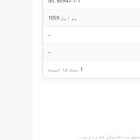
IEC 60947-7-1
یو ایل 1059
–
–
1 منٹ کا ٹیسٹ