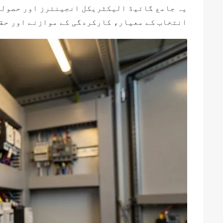
یہ جامع گائیڈ الیکٹریکل انجینئرز اور حصولی 
انتخاب کے معیار، کارکردگی کے موازنے اور حقی