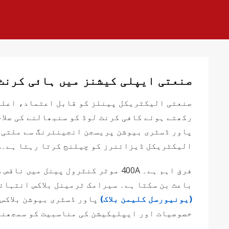
صنعتی ایپلی کیشنز میں ہائی کرنٹ 
صنعتی الیکٹریکل پینلز کو قابل اعتماد، اعلی
رکھتے ہوئے کافی کرنٹ لوڈ کو سنبھالنے کی صلاح
پاور ڈسٹری بیوشن پریسجن انجینئرنگ سے ملتی ہے
الیکٹریکل ڈیزائنرز کو چیلنج کرتا رہتا ہے۔.
فرق اہم ہے۔ 400A موٹر کنٹرول پین
باعث بن سکتا ہے۔ سیرامک ​​ٹرمینل بلاکس انتہ
(یونیورسل کلیمن بلاک)
پاور ڈسٹری بیوشن بلاکس 
خصوصیات اور ایپلیکیشن کی مناسبیت کو سمجھنا