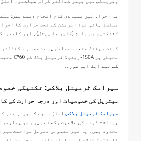
ویرینٹس میں بہتر کنڈکٹر کراس سیکشنز، اعلیٰ 
یہ اجزاء تین بنیادی کام انجام دیتے ہیں: مت
مسلسل ہائی لوڈ آپریشن کے تحت حرارت کا اخراج
کنڈکٹیو بس بارز (کاپر یا پیتل)، اور کلیمپنگ
کے لیے ایک اہم غور۔.
سیرامک ​​ٹرمینل بلاکس: تکنیکی خصو
میٹریل کی خصوصیات اور درجہ حرارت کی کا
سیرامک ٹرمینل بلاکس
محدود ہیں۔ یہ غیر معمولی تھرمل مزاحمت سیرامک
الیکٹرک طاقت کو برقرار رکھتی ہے جو پلاسٹک ہاؤ