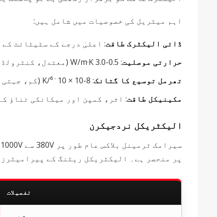
اہم میٹریل کی خصوصیات میں شامل ہیں:
ڈائی الیکٹرک طاقت
: اعلیٰ درجے کے سٹیٹائٹ کے لیے >15
حرارتی موصلیت
: 0.5-3.0 W/m·K (معتدل، کنٹرولڈ ہیٹ ڈسیپیشن کو فعال کرنا)
تھرمل توسیع کا گتانک
: 8-10 × 10⁻⁶/K (کم، جہتی استحکام کو یقینی بنانا)
مکینیکل طاقت
: اثر، کمپن اور میکانکی تناؤ کے
الیکٹریکل نردجیکرن
پر منحصر ہے۔ الیکٹریکل ریٹنگ کے پیرامیٹرز م
تفصیلات