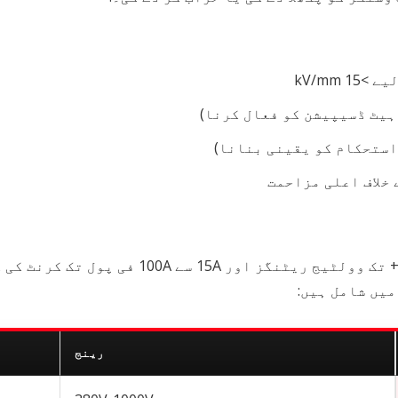
 kV/mm
 خلاف اعلی مزاحمت
سیرامک ​​ٹرمینل بلاکس عام طور پر 380V سے 1000V
یں شامل ہیں:
رینج