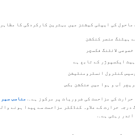
ت ماحول کی ایپلی کیشنز میں بہترین کارکردگی کا مظاہرہ
 خصوصی لائٹنگ فکسچر
ہیٹ ایکسپوژر کے تابع ہے
وسیس کنٹرول انسٹرومنٹیشن
ریچر آب و ہوا میں جنکشن بکس
ہ حرارت کی مزاحمت کی ضروریات پر مرکوز ہے۔.
مناسب سیرام
 درجہ حرارت کے علاوہ کنڈکٹر مزاحمت سے پیدا ہونے وال