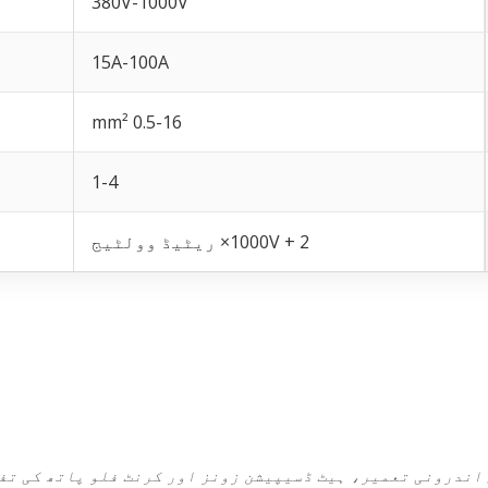
380V-1000V
15A-100A
0.5-16 mm²
1-4
1000V + 2× ریٹیڈ وولٹیج