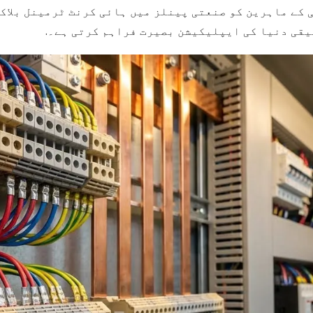
کے ماہرین کو صنعتی پینلز میں ہائی کرنٹ ٹرمینل بلاکس
قی دنیا کی ایپلیکیشن بصیرت فراہم کرتی ہے۔.