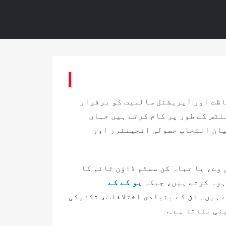
اظت اور آپریشنل سالمیت کو برقرار
نٹس کے طور پر کام کرتے ہیں جہاں
میان انتخاب حصولی انجینئرز اور
ل رن وے، یا تباہ کن سسٹم ڈاؤن ٹائم کا
ہرہ کرتے ہیں، جبکہ
یو کے کے
 ہیں۔ ان کے بنیادی اختلافات، تکنیکی
نی بناتا ہے۔.