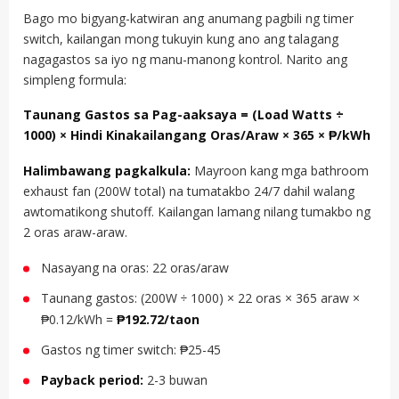
Bago mo bigyang-katwiran ang anumang pagbili ng timer
switch, kailangan mong tukuyin kung ano ang talagang
nagagastos sa iyo ng manu-manong kontrol. Narito ang
simpleng formula:
Taunang Gastos sa Pag-aaksaya = (Load Watts ÷
1000) × Hindi Kinakailangang Oras/Araw × 365 × ₱/kWh
Halimbawang pagkalkula:
Mayroon kang mga bathroom
exhaust fan (200W total) na tumatakbo 24/7 dahil walang
awtomatikong shutoff. Kailangan lamang nilang tumakbo ng
2 oras araw-araw.
Nasayang na oras: 22 oras/araw
Taunang gastos: (200W ÷ 1000) × 22 oras × 365 araw ×
₱0.12/kWh =
₱192.72/taon
Gastos ng timer switch: ₱25-45
Payback period:
2-3 buwan