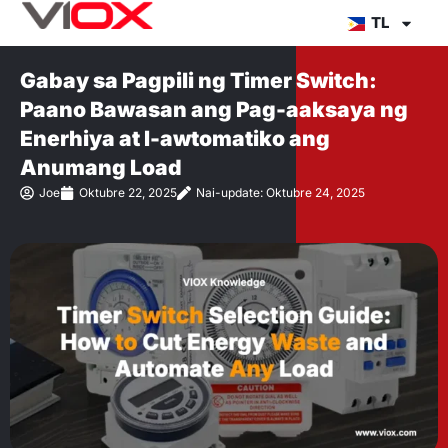
Lumaktaw
TL
sa
nilalaman
Gabay sa Pagpili ng Timer Switch:
Paano Bawasan ang Pag-aaksaya ng
Enerhiya at I-awtomatiko ang
Anumang Load
Joe
Oktubre 22, 2025
Nai-update: Oktubre 24, 2025