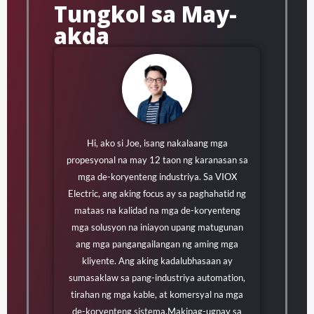
Tungkol sa May-
akda
Hi, ako si Joe, isang nakalaang mga
propesyonal na may 12 taon ng karanasan sa
mga de-koryenteng industriya. Sa VIOX
Electric, ang aking focus ay sa paghahatid ng
mataas na kalidad na mga de-koryenteng
mga solusyon na iniayon upang matugunan
ang mga pangangailangan ng aming mga
kliyente. Ang aking kadalubhasaan ay
sumasaklaw sa pang-industriya automation,
tirahan ng mga kable, at komersyal na mga
de-koryenteng sistema.Makipag-ugnay sa