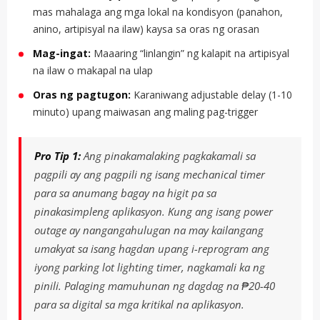
mas mahalaga ang mga lokal na kondisyon (panahon,
anino, artipisyal na ilaw) kaysa sa oras ng orasan
Mag-ingat:
Maaaring “linlangin” ng kalapit na artipisyal
na ilaw o makapal na ulap
Oras ng pagtugon:
Karaniwang adjustable delay (1-10
minuto) upang maiwasan ang maling pag-trigger
Pro Tip 1:
Ang pinakamalaking pagkakamali sa
pagpili ay ang pagpili ng isang mechanical timer
para sa anumang bagay na higit pa sa
pinakasimpleng aplikasyon. Kung ang isang power
outage ay nangangahulugan na may kailangang
umakyat sa isang hagdan upang i-reprogram ang
iyong parking lot lighting timer, nagkamali ka ng
pinili. Palaging mamuhunan ng dagdag na ₱20-40
para sa digital sa mga kritikal na aplikasyon.