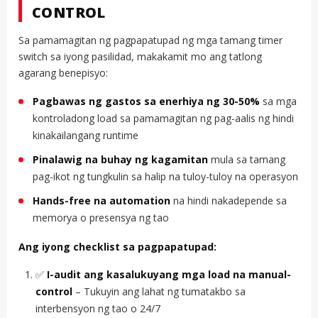
CONTROL
Sa pamamagitan ng pagpapatupad ng mga tamang timer
switch sa iyong pasilidad, makakamit mo ang tatlong
agarang benepisyo:
Pagbawas ng gastos sa enerhiya ng 30-50%
sa mga
kontroladong load sa pamamagitan ng pag-aalis ng hindi
kinakailangang runtime
Pinalawig na buhay ng kagamitan
mula sa tamang
pag-ikot ng tungkulin sa halip na tuloy-tuloy na operasyon
Hands-free na automation
na hindi nakadepende sa
memorya o presensya ng tao
Ang iyong checklist sa pagpapatupad:
✅
I-audit ang kasalukuyang mga load na manual-
control
– Tukuyin ang lahat ng tumatakbo sa
interbensyon ng tao o 24/7