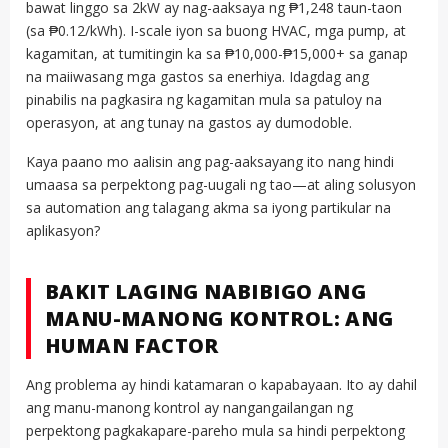
bawat linggo sa 2kW ay nag-aaksaya ng ₱1,248 taun-taon
(sa ₱0.12/kWh). I-scale iyon sa buong HVAC, mga pump, at
kagamitan, at tumitingin ka sa ₱10,000-₱15,000+ sa ganap
na maiiwasang mga gastos sa enerhiya. Idagdag ang
pinabilis na pagkasira ng kagamitan mula sa patuloy na
operasyon, at ang tunay na gastos ay dumodoble.
Kaya paano mo aalisin ang pag-aaksayang ito nang hindi
umaasa sa perpektong pag-uugali ng tao—at aling solusyon
sa automation ang talagang akma sa iyong partikular na
aplikasyon?
BAKIT LAGING NABIBIGO ANG
MANU-MANONG KONTROL: ANG
HUMAN FACTOR
Ang problema ay hindi katamaran o kapabayaan. Ito ay dahil
ang manu-manong kontrol ay nangangailangan ng
perpektong pagkakapare-pareho mula sa hindi perpektong