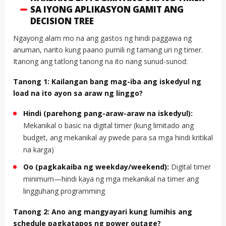
SA IYONG APLIKASYON GAMIT ANG
DECISION TREE
Ngayong alam mo na ang gastos ng hindi paggawa ng
anuman, narito kung paano pumili ng tamang uri ng timer.
Itanong ang tatlong tanong na ito nang sunud-sunod:
Tanong 1: Kailangan bang mag-iba ang iskedyul ng
load na ito ayon sa araw ng linggo?
Hindi (parehong pang-araw-araw na iskedyul):
Mekanikal o basic na digital timer (kung limitado ang
budget, ang mekanikal ay pwede para sa mga hindi kritikal
na karga)
Oo (pagkakaiba ng weekday/weekend):
Digital timer
minimum—hindi kaya ng mga mekanikal na timer ang
lingguhang programming
Tanong 2: Ano ang mangyayari kung lumihis ang
schedule pagkatapos ng power outage?