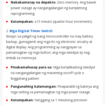
Nakakamatay na depekto:
Zero memory. Ang bawat
power outage ay nangangailangan ng kumpletong
reprogramming
Katumpakan:
±15 minuto (quarter-hour increments)
2.
Mga Digital Timer Switch
Itinayo sa paligid ng isang microcontroller na may battery
backup, gumagamit ang mga ito ng electronic circuitry at
digital display. Ang programming ay nangyayari sa
pamamagitan ng mga button; ang mga iskedyul ay nag-
iimbak sa memorya.
Pinakamahusay para sa:
Mga kumplikadong iskedyul
na nangangailangan ng maraming on/off cycle o
lingguhang pattern
Pangunahing kalamangan:
Pinapanatili ng baterya ang
mga setting sa pamamagitan ng mga power outage
Katumpakan:
Hanggang sa 1 minutong precision