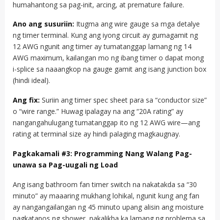
humahantong sa pag-init, arcing, at premature failure.
Ano ang susuriin:
Itugma ang wire gauge sa mga detalye
ng timer terminal. Kung ang iyong circuit ay gumagamit ng
12 AWG ngunit ang timer ay tumatanggap lamang ng 14
AWG maximum, kailangan mo ng ibang timer o dapat mong
i-splice sa naaangkop na gauge gamit ang isang junction box
(hindi ideal).
Ang fix:
Suriin ang timer spec sheet para sa “conductor size”
o “wire range.” Huwag ipalagay na ang “20A rating” ay
nangangahulugang tumatanggap ito ng 12 AWG wire—ang
rating at terminal size ay hindi palaging magkaugnay.
Pagkakamali #3: Programming Nang Walang Pag-
unawa sa Pag-uugali ng Load
Ang isang bathroom fan timer switch na nakatakda sa “30
minuto” ay maaaring mukhang lohikal, ngunit kung ang fan
ay nangangailangan ng 45 minuto upang alisin ang moisture
pagkatapos ng shower, nakalikha ka lamang ng problema sa