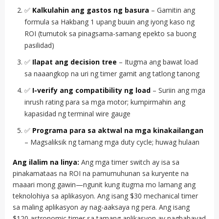
✅
Kalkulahin ang gastos ng basura
– Gamitin ang
formula sa Hakbang 1 upang buuin ang iyong kaso ng
ROI (tumutok sa pinagsama-samang epekto sa buong
pasilidad)
✅
Ilapat ang decision tree
– Itugma ang bawat load
sa naaangkop na uri ng timer gamit ang tatlong tanong
✅
I-verify ang compatibility ng load
– Suriin ang mga
inrush rating para sa mga motor; kumpirmahin ang
kapasidad ng terminal wire gauge
✅
Programa para sa aktwal na mga kinakailangan
– Magsaliksik ng tamang mga duty cycle; huwag hulaan
Ang ilalim na linya:
Ang mga timer switch ay isa sa
pinakamataas na ROI na pamumuhunan sa kuryente na
maaari mong gawin—ngunit kung itugma mo lamang ang
teknolohiya sa aplikasyon. Ang isang $30 mechanical timer
sa maling aplikasyon ay nag-aaksaya ng pera. Ang isang
$120 astronomic timer sa tamang aplikasyon ay nagbabayad