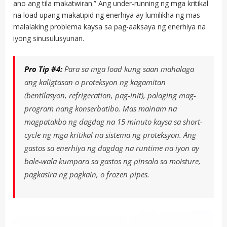
ano ang tila makatwiran.” Ang under-running ng mga kritikal
na load upang makatipid ng enerhiya ay lumilikha ng mas
malalaking problema kaysa sa pag-aaksaya ng enerhiya na
iyong sinusulusyunan.
Pro Tip #4:
Para sa mga load kung saan mahalaga
ang kaligtasan o proteksyon ng kagamitan
(bentilasyon, refrigeration, pag-init), palaging mag-
program nang konserbatibo. Mas mainam na
magpatakbo ng dagdag na 15 minuto kaysa sa short-
cycle ng mga kritikal na sistema ng proteksyon. Ang
gastos sa enerhiya ng dagdag na runtime na iyon ay
bale-wala kumpara sa gastos ng pinsala sa moisture,
pagkasira ng pagkain, o frozen pipes.