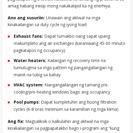
amag habang iniisip mong nakakatipid ka ng enerhiya.
Ano ang susuriin:
Unawain ang aktwal na mga
kinakailangan sa duty cycle ng iyong load:
Exhaust fans:
Dapat tumakbo nang sapat upang
makumpleto ang air exchanges (karaniwang 45-60 minuto
pagkatapos ng occupancy)
Water heaters:
Kailangan ng recovery time na
tumutugma sa mga pattern ng pangangailangan ng
mainit na tubig sa bahay
HVAC system:
Nangangailangan ng tamang pre-
cooling/pre-heating windows bago ang occupancy
Pool pumps:
Dapat kumpletuhin ang buong filtration
cycles (6-8 oras minimum sa karamihan ng mga klima)
Ang fix:
Magsaliksik o kalkulahin ang aktwal na mga
kinakailangan sa pagpapatakbo bago i-program ang “kung