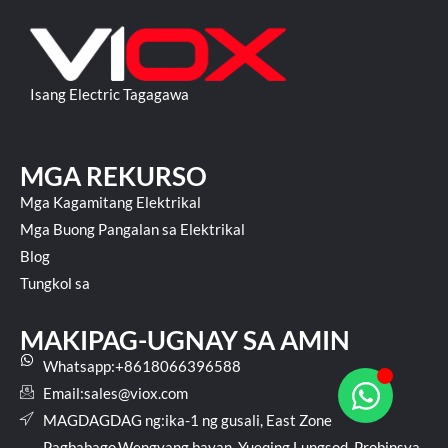
Isang Electric Tagagawa
MGA REKURSO
Mga Kagamitang Elektrikal
Mga Buong Pangalan sa Elektrikal
Blog
Tungkol sa
MAKIPAG-UGNAY SA AMIN
Whatsapp:+8618066396588
Email:
sales@viox.com
MAGDAGDAG ng:ika-1 ng gusali, East Zone
Pagbabago,Wengyang bayan, Yueqing Lungsod, Probinsya