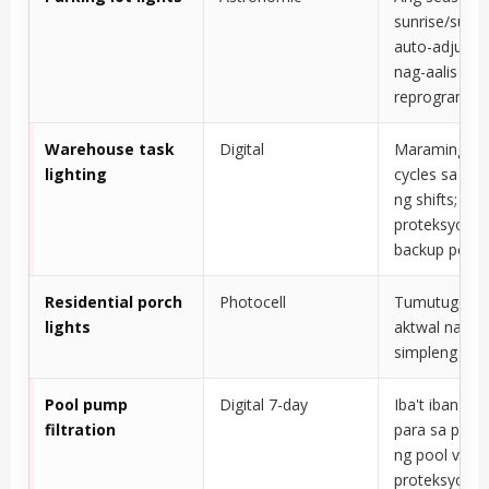
sunrise/suns
auto-adjustm
nag-aalis ng
reprogrammi
Warehouse task
Digital
Maraming on
lighting
cycles sa pa
ng shifts;
proteksyon s
backup powe
Residential porch
Photocell
Tumutugon 
lights
aktwal na kad
simpleng apl
Pool pump
Digital 7-day
Iba't ibang r
filtration
para sa pagg
ng pool vs. of
proteksyon s