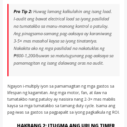
Pro Tip 2:
Huwag lamang kalkulahin ang isang load.
I-audit ang bawat electrical load sa iyong pasilidad
na tumatakbo sa manu-manong kontrol o patuloy.
Ang pinagsama-samang pag-aaksaya ay karaniwang
3-5× mas masahol kaysa sa iyong tinatantya.
Nakakita ako ng mga pasilidad na nakatuklas ng
₱800-1,200/buwan sa matutugunang pag-aaksaya sa
pamamagitan ng isang dalawang oras na audit.
Ngayon i-multiply iyon sa pamamagitan ng mga gastos sa
lifespan ng kagamitan. Ang mga motor, fan, at ilaw na
tumatakbo nang patuloy ay nasisira nang 2-3× mas mabilis
kaysa sa mga tumatakbo sa tamang duty cycle. Isama ang
pag-iwas sa gastos sa pagpapalit sa iyong pagkalkula ng ROI.
HAKBANG 2: ITUGMA ANG URI NG TIMER