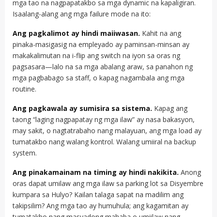
mga tao na nagpapatakbo sa mga dynamic na kapaligiran.
Isaalang-alang ang mga failure mode na ito:
Ang pagkalimot ay hindi maiiwasan.
Kahit na ang
pinaka-masigasig na empleyado ay paminsan-minsan ay
makakalimutan na i-flip ang switch na iyon sa oras ng
pagsasara—lalo na sa mga abalang araw, sa panahon ng
mga pagbabago sa staff, o kapag nagambala ang mga
routine.
Ang pagkawala ay sumisira sa sistema.
Kapag ang
taong “laging nagpapatay ng mga ilaw” ay nasa bakasyon,
may sakit, o nagtatrabaho nang malayuan, ang mga load ay
tumatakbo nang walang kontrol. Walang umiiral na backup
system.
Ang pinakamainam na timing ay hindi nakikita.
Anong
oras dapat umilaw ang mga ilaw sa parking lot sa Disyembre
kumpara sa Hulyo? Kailan talaga sapat na madilim ang
takipsilim? Ang mga tao ay humuhula; ang kagamitan ay
tumatakbo nang masyadong mahaba o umiilaw nang