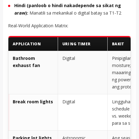
Hindi (panloob o hindi nakadepende sa sikat ng
araw):
Manatili sa mekanikal o digital batay sa T1-T2
Real-World Application Matrix:
APPLICATION
URI NG TIMER
BAKIT
Bathroom
Digital
Pinipigilan an
exhaust fan
moisture; hin
maaaring ga
ng power ou
ang proteksy
Break room lights
Digital
Lingguhang
schedule (we
vs. weekend); 
para sa segu
Parking lot lights
Astronomic
Ang seasonal