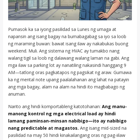
Pumasok ka sa iyong pasilidad sa Lunes ng umaga at
napansin ang isang bagay na bumabagabag sa iyo sa loob
ng maraming buwan: bawat isang ilaw ay nakabukas buong
weekend. Muli. Ang sistema ng HVAC ay tumakbo nang
walang tigil sa loob ng dalawang walang laman na gabi. Ang
mga ilaw sa parking lot ay nanatiling nakasindi hanggang 9
AM—tatlong oras pagkatapos ng pagsikat ng araw. Gumawa
ka ng mental note upang paalalahanan ang lahat na patayin
ang mga bagay, alam na alam na hindi ito magbabago ng
anuman.
Narito ang hindi komportableng katotohanan:
Ang manu-
manong kontrol ng mga electrical load ay hindi
lamang paminsan-minsan nabibigo—ito ay nabibigo
nang predictable at magastos.
Ang isang mid-sized na
pasilidad na may 50 hindi kinakailangang oras ng pag-iilaw