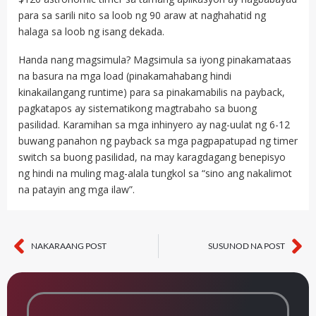
para sa sarili nito sa loob ng 90 araw at naghahatid ng
halaga sa loob ng isang dekada.
Handa nang magsimula? Magsimula sa iyong pinakamataas
na basura na mga load (pinakamahabang hindi
kinakailangang runtime) para sa pinakamabilis na payback,
pagkatapos ay sistematikong magtrabaho sa buong
pasilidad. Karamihan sa mga inhinyero ay nag-uulat ng 6-12
buwang panahon ng payback sa mga pagpapatupad ng timer
switch sa buong pasilidad, na may karagdagang benepisyo
ng hindi na muling mag-alala tungkol sa “sino ang nakalimot
na patayin ang mga ilaw”.
NAKARAANG POST
SUSUNOD NA POST
Nakaraan
Sa