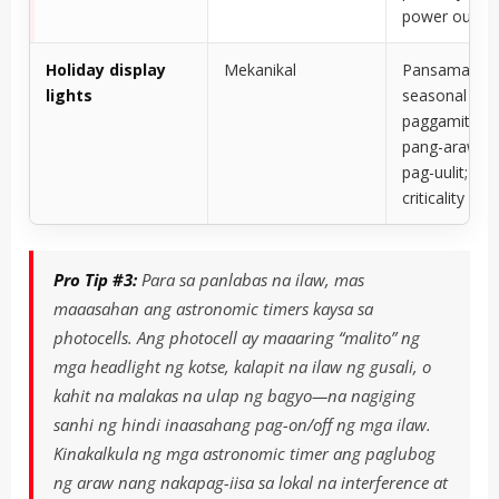
power outag
Holiday display
Mekanikal
Pansamantal
lights
seasonal na
paggamit; si
pang-araw-a
pag-uulit; wa
criticality
Pro Tip #3:
Para sa panlabas na ilaw, mas
maaasahan ang astronomic timers kaysa sa
photocells. Ang photocell ay maaaring “malito” ng
mga headlight ng kotse, kalapit na ilaw ng gusali, o
kahit na malakas na ulap ng bagyo—na nagiging
sanhi ng hindi inaasahang pag-on/off ng mga ilaw.
Kinakalkula ng mga astronomic timer ang paglubog
ng araw nang nakapag-iisa sa lokal na interference at