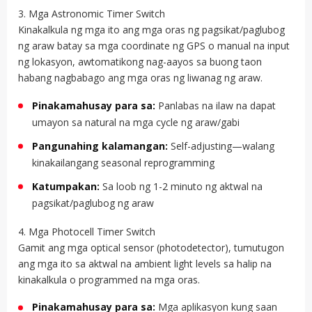
3. Mga Astronomic Timer Switch
Kinakalkula ng mga ito ang mga oras ng pagsikat/paglubog
ng araw batay sa mga coordinate ng GPS o manual na input
ng lokasyon, awtomatikong nag-aayos sa buong taon
habang nagbabago ang mga oras ng liwanag ng araw.
Pinakamahusay para sa:
Panlabas na ilaw na dapat
umayon sa natural na mga cycle ng araw/gabi
Pangunahing kalamangan:
Self-adjusting—walang
kinakailangang seasonal reprogramming
Katumpakan:
Sa loob ng 1-2 minuto ng aktwal na
pagsikat/paglubog ng araw
4. Mga Photocell Timer Switch
Gamit ang mga optical sensor (photodetector), tumutugon
ang mga ito sa aktwal na ambient light levels sa halip na
kinakalkula o programmed na mga oras.
Pinakamahusay para sa:
Mga aplikasyon kung saan