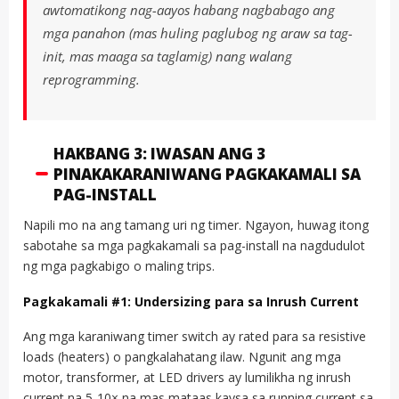
awtomatikong nag-aayos habang nagbabago ang
mga panahon (mas huling paglubog ng araw sa tag-
init, mas maaga sa taglamig) nang walang
reprogramming.
HAKBANG 3: IWASAN ANG 3
PINAKAKARANIWANG PAGKAKAMALI SA
PAG-INSTALL
Napili mo na ang tamang uri ng timer. Ngayon, huwag itong
sabotahe sa mga pagkakamali sa pag-install na nagdudulot
ng mga pagkabigo o maling trips.
Pagkakamali #1: Undersizing para sa Inrush Current
Ang mga karaniwang timer switch ay rated para sa resistive
loads (heaters) o pangkalahatang ilaw. Ngunit ang mga
motor, transformer, at LED drivers ay lumilikha ng inrush
current na 5-10× na mas mataas kaysa sa running current sa