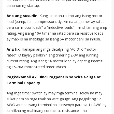
panahon ng startup.
Ano ang susuriin:
Kung kinokontrol mo ang isang motor
load (pump, fan, compressor), tiyakin na ang timer ay rated
para sa “motor loads” o “inductive loads”—hindi lamang amp
rating. Ang isang 10A timer na rated para sa resistive loads
ay mabilis na mabibigo sa isang 5A motor dahil sa inrush.
Ang fix:
Hanapin ang mga detalye ng “AC-3” o “motor-
rated”. O kaya'y palakihin ang timer ng 2-3× ang running
current rating. Ang isang 5A motor load ay dapat gumamit
ng 15-20A motor-rated timer switch.
Pagkakamali #2: Hindi Pagpansin sa Wire Gauge at
Terminal Capacity
Ang mga timer switch ay may mga terminal screw na may
sukat para sa mga tiyak na wire gauge. Ang pagpilit ng 12
AWG wire sa isang terminal na idinisenyo para sa 14 AWG ay
lumilikha ng mahinang contact at resistance—na