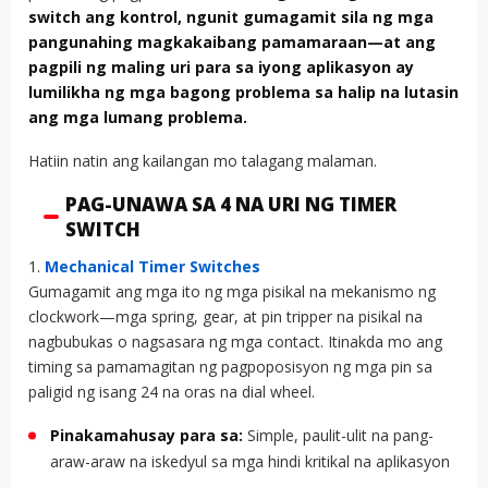
switch ang kontrol, ngunit gumagamit sila ng mga
pangunahing magkakaibang pamamaraan—at ang
pagpili ng maling uri para sa iyong aplikasyon ay
lumilikha ng mga bagong problema sa halip na lutasin
ang mga lumang problema.
Hatiin natin ang kailangan mo talagang malaman.
PAG-UNAWA SA 4 NA URI NG TIMER
SWITCH
1.
Mechanical Timer Switches
Gumagamit ang mga ito ng mga pisikal na mekanismo ng
clockwork—mga spring, gear, at pin tripper na pisikal na
nagbubukas o nagsasara ng mga contact. Itinakda mo ang
timing sa pamamagitan ng pagpoposisyon ng mga pin sa
paligid ng isang 24 na oras na dial wheel.
Pinakamahusay para sa:
Simple, paulit-ulit na pang-
araw-araw na iskedyul sa mga hindi kritikal na aplikasyon