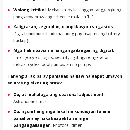
Walang kritikal:
Mekanikal ay katanggap-tanggap (kung
pang-araw-araw ang schedule mula sa T1)
Kaligtasan, seguridad, o implikasyon sa gastos:
Digital minimum (hindi maaaring pag-usapan ang battery
backup)
Mga halimbawa na nangangailangan ng digital:
Emergency exit signs, security lighting, refrigeration
defrost cycles, pool pumps, sump pumps
Tanong 3: Ito ba ay panlabas na ilaw na dapat umayon
sa oras ng sikat ng araw?
Oo, at mahalaga ang seasonal adjustment:
Astronomic timer
Oo, ngunit ang mga lokal na kondisyon (anino,
panahon) ay nakakaapekto sa mga
pangangailangan:
Photocell timer