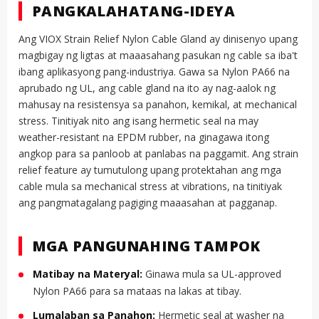
PANGKALAHATANG-IDEYA
Ang VIOX Strain Relief Nylon Cable Gland ay dinisenyo upang
magbigay ng ligtas at maaasahang pasukan ng cable sa iba't
ibang aplikasyong pang-industriya. Gawa sa Nylon PA66 na
aprubado ng UL, ang cable gland na ito ay nag-aalok ng
mahusay na resistensya sa panahon, kemikal, at mechanical
stress. Tinitiyak nito ang isang hermetic seal na may
weather-resistant na EPDM rubber, na ginagawa itong
angkop para sa panloob at panlabas na paggamit. Ang strain
relief feature ay tumutulong upang protektahan ang mga
cable mula sa mechanical stress at vibrations, na tinitiyak
ang pangmatagalang pagiging maaasahan at pagganap.
MGA PANGUNAHING TAMPOK
Matibay na Materyal:
Ginawa mula sa UL-approved
Nylon PA66 para sa mataas na lakas at tibay.
Lumalaban sa Panahon:
Hermetic seal at washer na