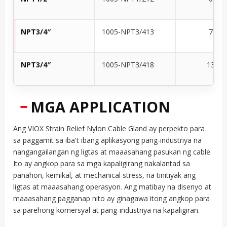
NPT3/4″
1005-NPT3/413
7-13
NPT3/4″
1005-NPT3/418
13-18
MGA APPLICATION
Ang VIOX Strain Relief Nylon Cable Gland ay perpekto para
sa paggamit sa iba't ibang aplikasyong pang-industriya na
nangangailangan ng ligtas at maaasahang pasukan ng cable.
Ito ay angkop para sa mga kapaligirang nakalantad sa
panahon, kemikal, at mechanical stress, na tinitiyak ang
ligtas at maaasahang operasyon. Ang matibay na disenyo at
maaasahang pagganap nito ay ginagawa itong angkop para
sa parehong komersyal at pang-industriya na kapaligiran.