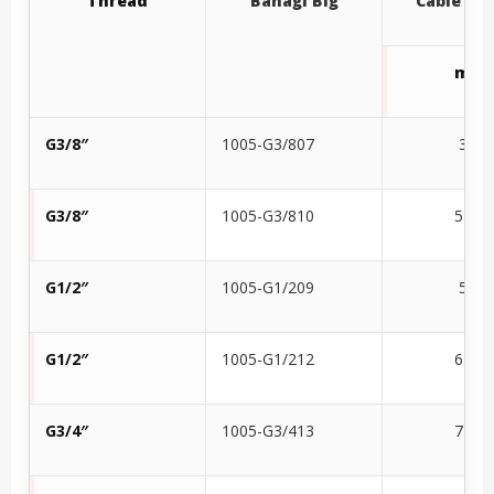
Thread
Bahagi Blg
Cable
Sa
mm
G3/8″
1005-G3/807
3-7
G3/8″
1005-G3/810
5-10
G1/2″
1005-G1/209
5-9
G1/2″
1005-G1/212
6-12
G3/4″
1005-G3/413
7-13