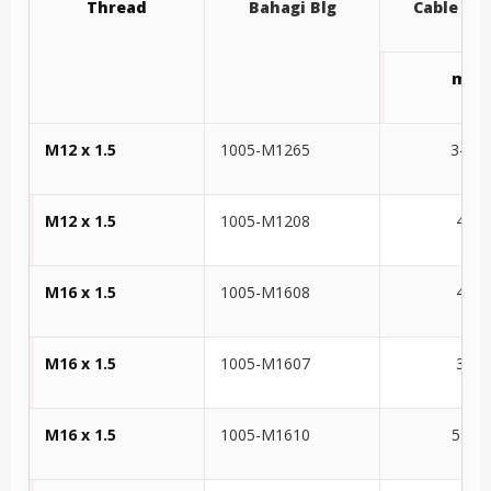
Thread
Bahagi Blg
Cable
Sa
mm
M12 x 1.5
1005-M1265
3-6.5
M12 x 1.5
1005-M1208
4-8
M16 x 1.5
1005-M1608
4-8
M16 x 1.5
1005-M1607
3-7
M16 x 1.5
1005-M1610
5-10