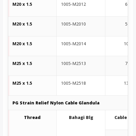
M20 x 1.5
1005-M2012
6-12
M20 x 1.5
1005-M2010
5-10
M20 x 1.5
1005-M2014
10-14
M25 x 1.5
1005-M2513
7-13
M25 x 1.5
1005-M2518
13-18
PG
Strain Relief Nylon
Cable Glandula
Thread
Bahagi Blg
Cable
Sa