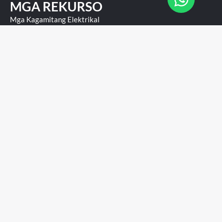
MGA REKURSO
Mga Kagamitang Elektrikal
Mga Buong Pangalan sa Elektrikal
Blog
Tungkol sa
MAKIPAG-UGNAY SA AMIN
Whatsapp:+8618066396588
Email:
sales@viox.com
MAGDAGDAG ng:ika-1 ng gusali, East Zone
Pagbabago,Wengyang bayan, Yueqing Lungsod, Probinsya
ng Zhejiang,China
Sitemap
Mga Tuntunin Ng
Privacy
Paggamit
© 2026 Ang VIOX ay isang Trademark ng VIOX Electric