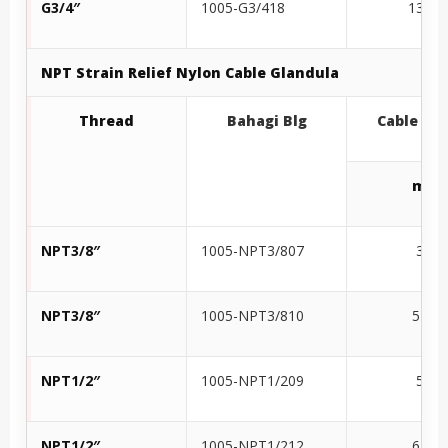
G3/4″
1005-G3/418
13-18
NPT
Strain Relief Nylon
Cable Glandula
Thread
Bahagi Blg
Cable
Sa
mm
NPT3/8″
1005-NPT3/807
3-7
NPT3/8″
1005-NPT3/810
5-10
NPT1/2″
1005-NPT1/209
5-9
NPT1/2″
1005-NPT1/212
6-12