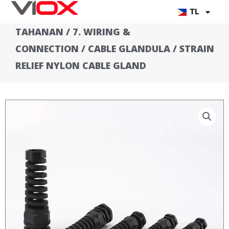
Lumaktaw
TL
sa
TAHANAN
/
7. WIRING &
nilalaman
CONNECTION
/
CABLE GLANDULA
/ STRAIN
RELIEF NYLON CABLE GLAND