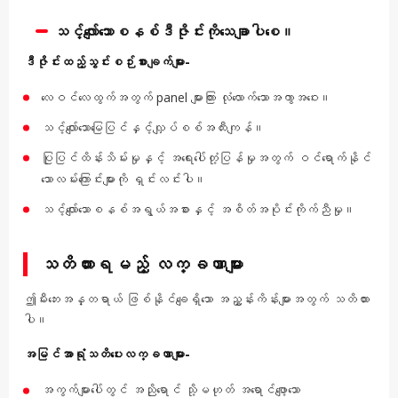
သင့်လျော်သောစနစ်ဒီဇိုင်းကိုသေချာပါစေ။
ဒီဇိုင်းထည့်သွင်းစဉ်းစားချက်များ-
လေဝင်လေထွက်အတွက် panel များကြား လုံလောက်သောအကွာအဝေး။
သင့်လျော်သောမြေပြင်နှင့်လျှပ်စစ်အထီးကျန်။
ပြုပြင်ထိန်းသိမ်းမှုနှင့် အရေးပေါ်တုံ့ပြန်မှုအတွက် ဝင်ရောက်နိုင်
သောလမ်းကြောင်းများကို ရှင်းလင်းပါ။
သင့်လျော်သောစနစ်အရွယ်အစားနှင့် အစိတ်အပိုင်းကိုက်ညီမှု။
သတိထားရမည့် လက္ခဏာများ
ဤမီးဘေးအန္တရာယ် ဖြစ်နိုင်ချေရှိသော အညွှန်းကိန်းများအတွက် သတိထား
ပါ။
အမြင်အာရုံသတိပေးလက္ခဏာများ-
အကွက်များပေါ်တွင် အညိုရောင် သို့မဟုတ် အရောင်ဖျော့သော