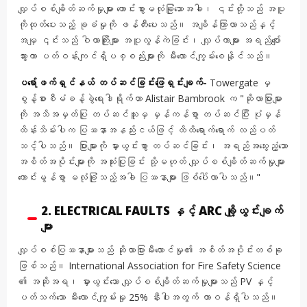
လျှပ်စစ်ချိတ်ဆက်မှုများ ကောင်းစွာမလုံခြုံသောအခါ၊ ၎င်းတို့သည် အပူ
ကိုထုတ်ပေးသည့် ခုခံမှုကို ဖန်တီးပေးသည်။ အချိန်ကြာလာသည်နှင့်
အမျှ ၎င်းသည် ဝါယာကြိုးများ အပူလွန်ကဲခြင်း၊ လျှပ်ကာများ အရည်ပျော်
သွားကာ ပတ်ဝန်းကျင်ရှိပစ္စည်းများကို မီးလောင်ကျွမ်းစေနိုင်သည်။
ပရော်ဖက်ရှင်နယ် တပ်ဆင်ခြင်းဖြေရှင်းချက်-
Towergate မှ
စွန့်စားစီမံခန့်ခွဲရေးဒါရိုက်တာ Alistair Bambrook က "ဆိုလာပြားများ
ကို အသိအမှတ်ပြု တပ်ဆင်သူမှ မှန်ကန်စွာ တပ်ဆင်ပြီး ပုံမှန်
ထိန်းသိမ်းပါက ပြဿနာအနည်းငယ်ဖြင့် ထိထိရောက်ရောက် လည်ပတ်
သင့်ပါသည်။ ပြားများကို မှားယွင်းစွာ တပ်ဆင်ခြင်း၊ အရည်အသွေးညံ့သော
အစိတ်အပိုင်းများကို အသုံးပြုခြင်း သို့မဟုတ် လျှပ်စစ်ချိတ်ဆက်မှုများ
ကောင်းမွန်စွာ မလုံခြုံသည့်အခါ ပြဿနာများ ဖြစ်ပေါ်လာပါသည်။"
2. ELECTRICAL FAULTS နှင့် ARC ချို့ယွင်းချက်
များ
လျှပ်စစ်ပြဿနာများသည် ဆိုလာပြားမီးလောင်မှု၏ အစိတ်အပိုင်းတစ်ခု
ဖြစ်သည်။ International Association for Fire Safety Science
၏ အဆိုအရ၊ မှားယွင်းသော လျှပ်စစ်ချိတ်ဆက်မှုများသည် PV နှင့်
ပတ်သက်သော မီးလောင်ကျွမ်းမှု 25% နီးပါးအတွက် တာဝန်ရှိပါသည်။