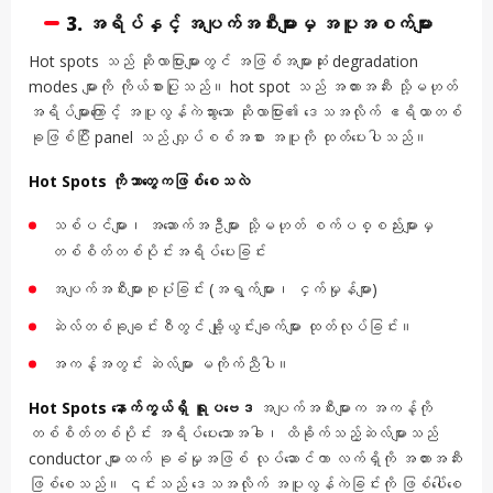
3. အရိပ်နှင့် အပျက်အစီးများမှ အပူအစက်များ
Hot spots သည် ဆိုလာပြားများတွင် အဖြစ်အများဆုံး degradation
modes များကို ကိုယ်စားပြုသည်။ hot spot သည် အတားအဆီး သို့မဟုတ်
အရိပ်များကြောင့် အပူလွန်ကဲသွားသော ဆိုလာပြား၏ ဒေသအလိုက် ဧရိယာတစ်
ခုဖြစ်ပြီး panel သည် လျှပ်စစ်အစား အပူကို ထုတ်ပေးပါသည်။
Hot Spots ကိုဘာတွေကဖြစ်စေသလဲ
သစ်ပင်များ၊ အဆောက်အဦများ သို့မဟုတ် စက်ပစ္စည်းများမှ
တစ်စိတ်တစ်ပိုင်းအရိပ်ပေးခြင်း
အပျက်အစီးများစုပုံခြင်း (အရွက်များ၊ ငှက်မှုန်များ)
ဆဲလ်တစ်ခုချင်းစီတွင် ချို့ယွင်းချက်များ ထုတ်လုပ်ခြင်း။
အကန့်အတွင်း ဆဲလ်များ မကိုက်ညီပါ။
Hot Spots နောက်ကွယ်ရှိ ရူပဗေဒ
အပျက်အစီးများက အကန့်ကို
တစ်စိတ်တစ်ပိုင်း အရိပ်ပေးသောအခါ၊ ထိခိုက်သည့်ဆဲလ်များသည်
conductor များထက် ခုခံမှုအဖြစ် လုပ်ဆောင်ကာ လက်ရှိကို အတားအဆီး
ဖြစ်စေသည်။ ၎င်းသည် ဒေသအလိုက် အပူလွန်ကဲခြင်းကို ဖြစ်ပေါ်စေ