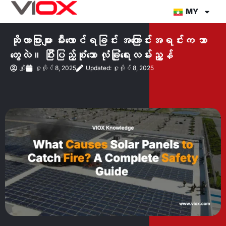
အကြောင်းအရာ
MY
သို့
တိုက်ရိုက်
ဆိုလာပြားများ မီးလောင်ရခြင်း အကြောင်းအရင်းက ဘာ
သွား
တွေလဲ။ ပြီးပြည့်စုံသော လုံခြုံရေးလမ်းညွှန်
ပါ။
ဂျိုး
ဇူလိုင် 8, 2025
Updated: ဇူလိုင် 8, 2025