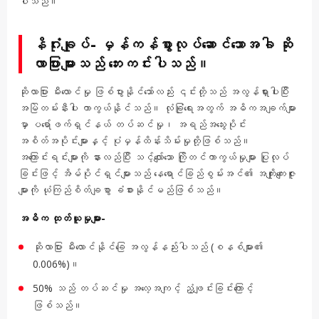
ပါသည်။
နိဂုံးချုပ်- မှန်ကန်စွာလုပ်ဆောင်သောအခါ ဆို
လာပြားများသည် ဘေးကင်းပါသည်။
ဆိုလာပြား မီးလောင်မှု ဖြစ်ပွားနိုင်သော်လည်း ၎င်းတို့သည် အလွန်ရှားပါးပြီး
အမြဲတမ်းနီးပါး ကာကွယ်နိုင်သည်။ လုံခြုံရေးအတွက် အဓိကအချက်များ
မှာ ပရော်ဖက်ရှင်နယ် တပ်ဆင်မှု၊ အရည်အသွေးပိုင်း
အစိတ်အပိုင်းများနှင့် ပုံမှန်ထိန်းသိမ်းမှုတို့ဖြစ်သည်။
အကြောင်းရင်းများကို နားလည်ပြီး သင့်လျော်သော ကြိုတင်ကာကွယ်မှုများ ပြုလုပ်
ခြင်းဖြင့် အိမ်ပိုင်ရှင်များသည် နေရောင်ခြည်စွမ်းအင်၏ အကျိုးကျေးဇူး
များကို ယုံကြည်စိတ်ချစွာ ခံစားနိုင်မည်ဖြစ်သည်။
အဓိက ထုတ်ယူမှုများ-
ဆိုလာပြား မီးလောင်နိုင်ခြေ အလွန်နည်းပါသည် (စနစ်များ၏
0.006%)။
50% သည် တပ်ဆင်မှု အလေ့အကျင့် ညံ့ဖျင်းခြင်းကြောင့်
ဖြစ်သည်။