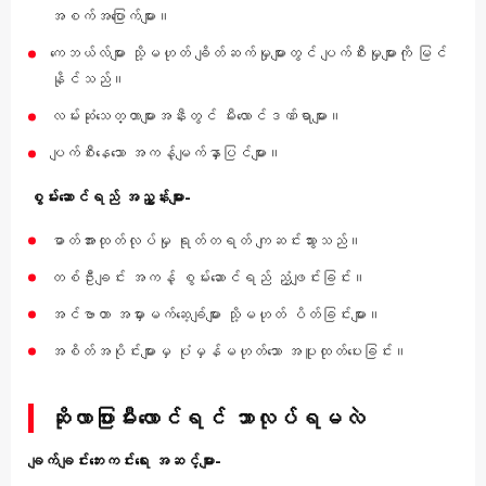
အစက်အပြောက်များ။
ကေဘယ်လ်များ သို့မဟုတ် ချိတ်ဆက်မှုများတွင် ပျက်စီးမှုများကို မြင်
နိုင်သည်။
လမ်းဆုံသေတ္တာများအနီးတွင် မီးလောင်ဒဏ်ရာများ။
ပျက်စီးနေသော အကန့်မျက်နှာပြင်များ။
စွမ်းဆောင်ရည် အညွှန်းများ-
ဓာတ်အားထုတ်လုပ်မှု ရုတ်တရတ် ကျဆင်းသွားသည်။
တစ်ဦးချင်း အကန့် စွမ်းဆောင်ရည် ညံ့ဖျင်းခြင်း။
အင်ဗာတာ အမှားမက်ဆေ့ချ်များ သို့မဟုတ် ပိတ်ခြင်းများ။
အစိတ်အပိုင်းများမှ ပုံမှန်မဟုတ်သော အပူထုတ်ပေးခြင်း။
ဆိုလာပြားမီးလောင်ရင် ဘာလုပ်ရမလဲ
ချက်ချင်းဘေးကင်းရေး အဆင့်များ-