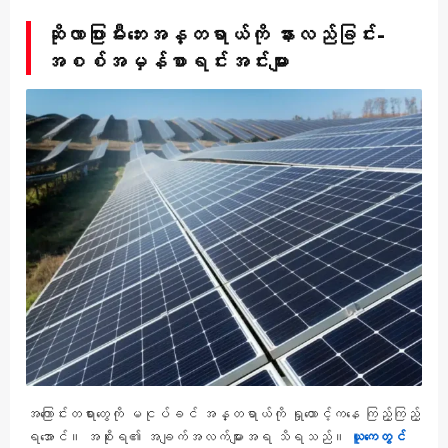
ဆိုလာပြားမီးဘေးအန္တရာယ်ကို နားလည်ခြင်း-
အစစ်အမှန်စာရင်းအင်းများ
အကြောင်းတရားတွေကို မငုပ်ခင် အန္တရာယ်ကို ရှုထောင့်ကနေ ကြည့်ကြည့်
ရအောင်။ အစိုးရ၏ အချက်အလက်များအရ သိရသည်။
ယူကေတွင်