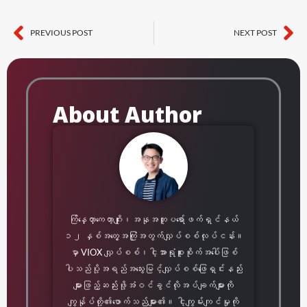
PREVIOUS POST
NEXT POST
Prev
လာ
About Author
ကြ်န္ေတာ္ကေတာ့ဂျိုး၊အနုအတူပရော်ဖက်ရှင်နယ်
၁၂ နှစ်အတွေ့အကြုံအတွက်လျှပ်စစ်လုပ်ငန်း။
မှာ VIOX လျှပ်စစ်၊ငါ့အာရုံစူးစိုက်အပေါ်ဖြစ်
ပါသည်ပို့အရည်အသွေးမြင့်လျှပ်စစ်ဖြေရှင်းနည်း
များဖြည့်ဆည်းဖို့အံဝင်ခွင်လိုအပ်ချက်များကို
ကျွန်ုပ်တို့၏ဖောက်သည်များ၏။ ငါ့ကျွမ်းကျင်မှုကို