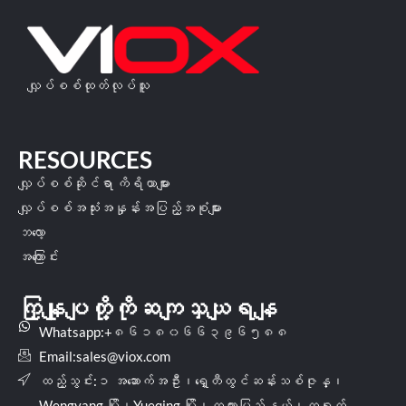
လျှပ်စစ်ထုတ်လုပ်သူ
RESOURCES
လျှပ်စစ်ဆိုင်ရာ ကိရိယာများ
လျှပ်စစ်အသုံးအနှုန်းအပြည့်အစုံများ
ဘလော့
အကြောင်း
ကြှနျုပျတို့ကိုဆကျသှယျရနျ
Whatsapp:+၈၆၁၈၀၆၆၃၉၆၅၈၈
Email:
sales@viox.com
ထည့်သွင်း:၁ အဆောက်အဦး၊ရှေ့တီထွင်ဆန်းသစ်ဇုန္၊
Wengyang မြို့၊Yueqing မြို့၊ကယားပြည်နယ်၊တရုတ်