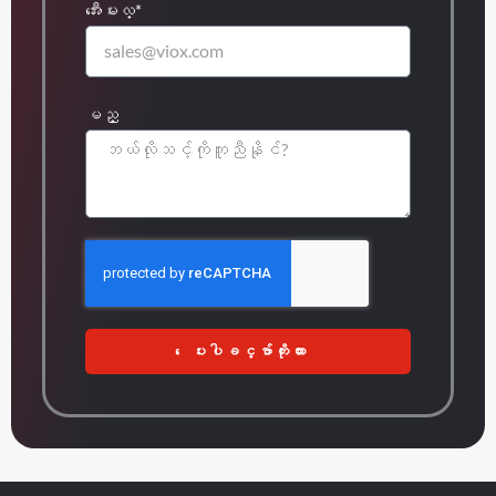
အီးေမးလ္*
မည္
ေပးပါခင္ဗ်ာကိုးကား