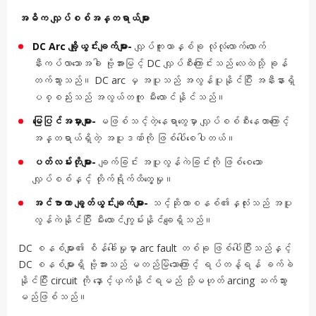
အဓိက လျှပ်စစ်အန္တရာယ်များ
DC Arc ချို့ယွင်းချက်များ-
လျှပ်ကူးယာနှစ်ခု လုံလုံလောက်လောက်
နီးကပ်လာသောအခါ ဗို့အားမြင့် DC လျှပ်စီးကြောင်းသည် လေထဲသို့ ခုန်
တက်သွားသည်။ DC arc မှ အပူသည် အလွန်ပူနိုင်ပြီး အနီးနားရှိ
ပစ္စည်းသည် အလွယ်တကူ မီးလောင်နိုင်သည်။
မြေပြင်အမှားများ-
မဖြစ်သင့်တဲ့နေရာတွေမှာ လျှပ်စစ်စီးနေတာကြောင့်
အန္တရာယ်ရှိတဲ့ အပူဒဏ်ကို ဖြစ်ပေါ်စေပါတယ်။
ပတ်လမ်းတိုများ-
ချက်ခြင်း အပူလွန်ကဲခြင်းကို ဖြစ်စေသော
လျှပ်စစ်နှင့် တိုက်ရိုက်ထိတွေ့မှု။
အင်ဗာတာ ချွတ်ယွင်းချက်များ-
သင့်ဆိုလာစနစ်၏နှလုံးသည် အပူ
လွန်ကဲနိုင်ပြီး မီးလောင်ကျွမ်းနိုင်ချေရှိသည်။
DC စနစ်များ၏ စိန်ခေါ်မှုမှာ arc fault တစ်ခု ဖြစ်ပေါ်ပြီးသည်နှင့်
DC စနစ်များရှိ ဗို့အားသည် မတည်မြဲသောကြောင့် ရပ်တန့်ရန် ခက်ခဲ
နိုင်ပြီး circuit ကို နှောင့်ယှက်နိုင်ရမည် သို့မဟုတ် arcing ဆက်သွား
မည်ဖြစ်သည်။