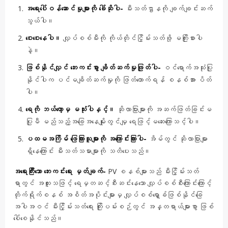
အရေးပေါ်ဝန်ဆောင်မှုများကို ခေါ်ဆိုပါ-
မီးသတ်ဌာနကို ချက်ချင်းဆက်
သွယ်ပါ။
ဝေးဝေးနေပါ။
လျှပ်စစ်မီးကို ကိုယ်တိုင်ငြှိမ်းသတ်ဖို့ မကြိုးစားပါ
နဲ့။
ဖြစ်နိုင်လျှင် ဘေးကင်းစွာ ချိတ်ဆက်မှုဖြုတ်ပါ-
ဝင်ရောက်အသုံးပြု
နိုင်ပါက ပင်မချိတ်ဆက်မှုကို ဖြတ်တောက်ရန် စနစ်အား ပိတ်
ပါ။
ရေကို ဘယ်တော့မှ မသုံးပါနှင့်။
ဆိုလာပြားများကို အဆက်ဖြတ်ခြင်းမ
ပြုမီ မည်သည့်အခြေအနေမျိုးတွင်မျှ ရေဖြင့်မဆေးကြောသင့်ပါ။
ပထမအကြိမ် ဖြေကြားသူများကို အကြောင်းကြားပါ-
အိမ်တွင် ဆိုလာပြားများ
ရှိနေကြောင်း မီးသတ်သမားများကို သတိပေးသည်။
အရေးကြီးသော ဘေးကင်းရေး မှတ်ချက်-
PV စနစ်များသည် မီးငြှိမ်းသတ်
ရာတွင် အထူးသဖြင့် ရေမှတဆင့်စီးဆင်းနေသော လျှပ်စစ်စီးကြောင်းကြောင့်
တိုက်ရိုက်စနစ် အစိတ်အပိုင်းများမှ လျှပ်စစ်ရှော့ခ်ဖြစ်နိုင်ခြေ
အပါအဝင် မီးငြှိမ်းသတ်ရေး ကြိုးပမ်းစဉ်တွင် အန္တရာယ်များစွာ ဖြစ်
ပေါ်စေနိုင်သည်။