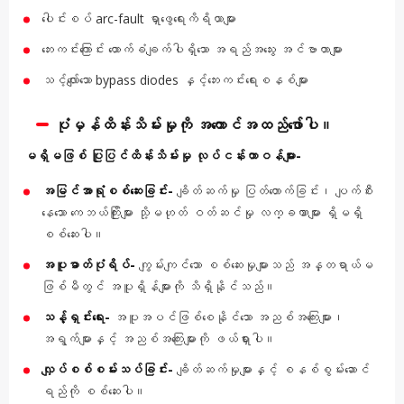
ပေါင်းစပ် arc-fault ရှာဖွေရေးကိရိယာများ
ဘေးကင်းကြောင်း ထောက်ခံချက်ပါရှိသော အရည်အသွေး အင်ဗာတာများ
သင့်လျော်သော bypass diodes နှင့်ဘေးကင်းရေးစနစ်များ
ပုံမှန်ထိန်းသိမ်းမှုကို အကောင်အထည်ဖော်ပါ။
မရှိမဖြစ် ပြုပြင်ထိန်းသိမ်းမှု လုပ်ငန်းတာဝန်များ-
အမြင်အာရုံစစ်ဆေးခြင်း-
ချိတ်ဆက်မှု ပြတ်တောက်ခြင်း၊ ပျက်စီး
နေသော ကေဘယ်ကြိုးများ သို့မဟုတ် ဝတ်ဆင်မှု လက္ခဏာများ ရှိမရှိ
စစ်ဆေးပါ။
အပူဓာတ်ပုံရိပ်-
ကျွမ်းကျင်သော စစ်ဆေးမှုများသည် အန္တရာယ်မ
ဖြစ်မီတွင် အပူရှိန်များကို သိရှိနိုင်သည်။
သန့်ရှင်းရေး-
အပူအပင်ဖြစ်စေနိုင်သော အညစ်အကြေးများ၊
အရွက်များနှင့် အညစ်အကြေးများကို ဖယ်ရှားပါ။
လျှပ်စစ်စမ်းသပ်ခြင်း-
ချိတ်ဆက်မှုများနှင့် စနစ်စွမ်းဆောင်
ရည်ကို စစ်ဆေးပါ။