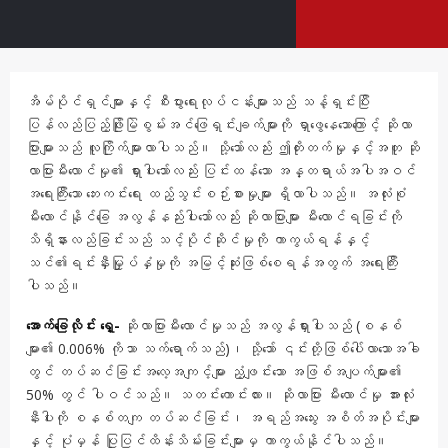
အိမ်ပိုင်ရှင်များနှင့် စီးပွားရေးလုပ်ငန်းများသည် သန့်ရှင်းပြီး
ပြန်လည်ပြည့်ဖြိုးမြဲစွမ်းအင်ဖြေရှင်းချက်များကို ရှာဖွေနေသောကြောင့် ဆိုလာ
ပြားများသည် လူကြိုက်များလာပါသည်။ သို့သော်လည်း ဤတိုးတက်မှုနှင့်အတူ ဆို
လာပြားမီးလောင်မှု၏ ရှားပါးသော်လည်း ပြင်းထန်သော အန္တရာယ်အပါအဝင်
အရေးကြီးသော ဘေးကင်းရေး ထည့်သွင်းစဉ်းစားမှုများ ရှိလာပါသည်။ အလုံးစုံ
မီးလောင်နိုင်ခြေ အလွန်နည်းပါးသော်လည်း ဆိုလာပြားများ မီးလောင်ရခြင်းကို
သိရှိနားလည်ခြင်းသည် သင့်ပိုင်ဆိုင်မှုကို ကာကွယ်ရန်နှင့်
သင်၏ရင်းနှီးမြှုပ်နှံမှုကို အမြင့်ဆုံးဖြစ်စေရန်အတွက် အရေးကြီး
ပါသည်။
အောက်ခြေလိုင်း ရှေ့-
ဆိုလာပြားမီးလောင်မှုသည် အလွန်ရှားပါးသည် (စနစ်
များ၏ 0.006% ကိုသာ သက်ရောက်သည်)၊ သို့သော် ၎င်းတို့ဖြစ်ပေါ်လာသောအခါ
တွင် တပ်ဆင်ခြင်းအလေ့အကျင့်များ ညံ့ဖျင်းသော အဖြစ်အပျက်များ၏
50% တွင် ပါဝင်သည်။ သတင်းကောင်းလား။ ဆိုလာပြား မီးလောင်မှု အားလုံး
နီးပါးကို စနစ်တကျ တပ်ဆင်ခြင်း၊ အရည်အသွေး အစိတ်အပိုင်းများ
နှင့် ပုံမှန် ပြုပြင်ထိန်းသိမ်းခြင်းများမှ ကာကွယ်နိုင်ပါသည်။