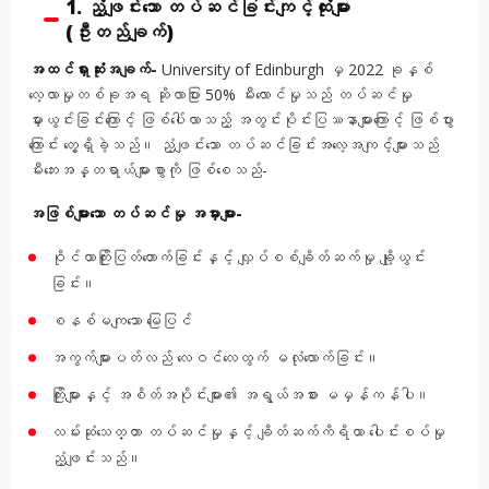
1. ညံ့ဖျင်းသော တပ်ဆင်ခြင်းကျင့်ထုံးများ
(ဦးတည်ချက်)
အထင်ရှားဆုံးအချက်-
University of Edinburgh မှ 2022 ခုနှစ်
လေ့လာမှုတစ်ခုအရ ဆိုလာပြား 50% မီးလောင်မှုသည် တပ်ဆင်မှု
မှားယွင်းခြင်းကြောင့် ဖြစ်ပေါ်လာသည့် အတွင်းပိုင်းပြဿနာများကြောင့် ဖြစ်ပွား
ကြောင်း တွေ့ရှိခဲ့သည်။ ညံ့ဖျင်းသော တပ်ဆင်ခြင်းအလေ့အကျင့်များသည်
မီးဘေးအန္တရာယ်များစွာကို ဖြစ်စေသည်-
အဖြစ်များသော တပ်ဆင်မှု အမှားများ-
ဝိုင်ယာကြိုးပြတ်တောက်ခြင်းနှင့် လျှပ်စစ်ချိတ်ဆက်မှု ချို့ယွင်း
ခြင်း။
စနစ်မကျသော မြေပြင်
အကွက်များပတ်လည် လေဝင်လေထွက် မလုံလောက်ခြင်း။
ကြိုးများနှင့် အစိတ်အပိုင်းများ၏ အရွယ်အစား မမှန်ကန်ပါ။
လမ်းဆုံသေတ္တာ တပ်ဆင်မှုနှင့် ချိတ်ဆက်ကိရိယာ ပေါင်းစပ်မှု
ညံ့ဖျင်းသည်။