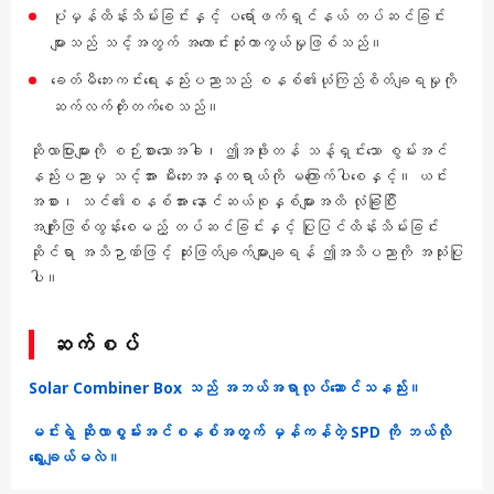
ပုံမှန်ထိန်းသိမ်းခြင်းနှင့် ပရော်ဖက်ရှင်နယ် တပ်ဆင်ခြင်း
များသည် သင့်အတွက် အကောင်းဆုံးကာကွယ်မှုဖြစ်သည်။
ခေတ်မီဘေးကင်းရေးနည်းပညာသည် စနစ်၏ယုံကြည်စိတ်ချရမှုကို
ဆက်လက်တိုးတက်စေသည်။
ဆိုလာပြားများကို စဉ်းစားသောအခါ၊ ဤအဖိုးတန် သန့်ရှင်းသော စွမ်းအင်
နည်းပညာမှ သင့်အား မီးဘေးအန္တရာယ်ကို မကြောက်ပါစေနှင့်။ ယင်း
အစား၊ သင်၏စနစ်အား နောင်ဆယ်စုနှစ်များအထိ လုံခြုံပြီး
အကျိုးဖြစ်ထွန်းစေမည့် တပ်ဆင်ခြင်းနှင့် ပြုပြင်ထိန်းသိမ်းခြင်း
ဆိုင်ရာ အသိဉာဏ်ဖြင့် ဆုံးဖြတ်ချက်များချရန် ဤအသိပညာကို အသုံးပြု
ပါ။
ဆက်စပ်
Solar Combiner Box သည် အဘယ်အရာလုပ်ဆောင်သနည်း။
မင်းရဲ့ ဆိုလာစွမ်းအင်စနစ်အတွက် မှန်ကန်တဲ့ SPD ကို ဘယ်လို
ရွေးချယ်မလဲ။