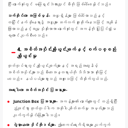
ပြီး နောက်ဆုံးတွင် မဖြေရှင်းဘဲထားလျှင် မီးကို ဖြစ်ပေါ်စေနိုင်သည်။
သက်ဆိုင်သော အဖြစ်မှန်-
အပူရှိန်များ ဖြစ်ပေါ်လာသည်နှင့်
တပြိုင်နက် ထိုနေရာ၌ အပူများ ဆက်လက် စူးစိုက်နေသဖြင့် အချိန်
ကြာလာသည်နှင့်အမျှ ပိုဆိုးလာကာ နောက်ဆုံးတွင် အကန့်ကို ပြုပြင်၍မ
ရအောင် ပျက်စီးစေသည်။
4. အစိတ်အပိုင်းချို့ယွင်းချက်နှင့် စက်ပစ္စည်း
ချို့ယွင်းမှု
ထုတ်လုပ်ရာတွင် ချို့ယွင်းချက်များနှင့် အရည်အသွေးနိမ့်
အစိတ်အပိုင်းများသည် မီးဘေးအန္တရာယ်ကို သိသိသာသာ တိုးမြင့်
စေသည်။ နယ်ပယ်များစွာသည် အထူးသဖြင့် ထိခိုက်လွယ်သည်-
အရေးပါသော အစိတ်အပိုင်း ပြဿနာများ-
Junction Box ပြဿနာများ-
အကန့်များ၏ နောက်ကျောတွင် တည်ရှိပြီး
ညံ့ဖျင်းစွာ ထုတ်လုပ်ပါက အဆိုပါ ချိတ်ဆက်မှု အမှတ်များသည်
ပျက်ကွက်နိုင်ခြေများပါသည်။
လွဲမှားနေသော ဒိုင်အိုဒစ်များ-
ဤဘေးကင်းရေးကိရိယာများ ပျက်ကွက်