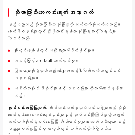
ဆိုလာပြားမီးဘေးကင်းရေး၏အနာဂတ်
နည်းပညာသည် ဆိုလာပြားမီးဘေး လုံခြုံမှုကို ဆက်လက်တိုးတက်စေသည်။
ခေတ်မီစနစ်များတွင် ပိုမိုကောင်းမွန်သော လုံခြုံရေးအင်္ဂါရပ်များ
ပါဝင်သည်-
ချို့ယွင်းနေချိန်တွင် အလိုအလျောက်ပိတ်နိုင်မှု။
အဆင့်မြင့် arc-fault ထောက်လှမ်းမှု။
ပြဿနာများကိုခွဲထုတ်သည့် မော်ဂျူးအဆင့်ပါဝါအီလက်ထရွန်နစ်
ပစ္စည်းများ။
အစိတ်အပိုင်း ဒီဇိုင်းများနှင့် ပစ္စည်းများ တိုးတက်ကောင်းမွန်လာ
သည်။
လုပ်ငန်းအကြံပြုချက်-
ထိပ်တန်းစက်မှုလုပ်ငန်းအဖွဲ့များသည် ပိုမို
ကောင်းမွန်သော ဘေးကင်းရေးစံနှုန်းများနှင့် လုပ်ငန်းကြီးကြပ်မှုတို့အတွက်
ဆက်လက်တိုက်ပွဲဝင်နေကြပြီး အိမ်ထောင်စုများအား ခေတ်မမီတော့သော နည်း
ပညာများဝယ်ယူခြင်းမှ ကာကွယ်ရန် ဆက်လက်တိုက်ပွဲဝင်နေ