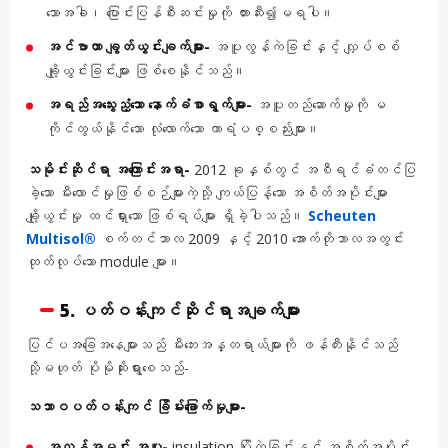
သောအခါ၊ ပြောင်းပြန်စီးဆင်းမှုကို တားဆီး၍မရပါ။
အင်ဗာတာ ချွတ်ယွင်းချက်များ-
အပူလွန်ကဲခြင်းနှင့် လျှပ်စစ်
ချို့ယွင်းခြင်းများ ဖြစ်စေနိုင်သည်။
အရည်အသွေးညံ့သော နောက်ခံစာရွက်များ-
အပူတည်ဆောက်မှုကို မ
ကိုင်တွယ်နိုင်သော လုံလောက်သော ကာရံပစ္စည်းများ။
သမိုင်းဆိုင်ရာ အကြောင်းအရာ-
2012 ခုနှစ်တွင် အစီရင်ခံတင်ပြ
ခဲ့သော မီးလောင်မှုဖြစ်စဉ်များကဲ့သို့ ကျယ်ပြန့်သော အစိတ်အပိုင်းများ
ချို့ယွင်းမှု ထင်ရှားသော ဖြစ်ရပ်များ ရှိခဲ့ပါသည်။
Scheuten
Multisol®
စက်တင်ဘာလ 2009 နှင့် 2010 အောက်တိုဘာလအတွင်း
ထုတ်လုပ်သော module များ။
5. ပတ်ဝန်းကျင်ဆိုင်ရာအချက်များ
ပြင်ပအခြေအနေများသည် မီးဘေးအန္တရာယ်များကို ဖန်တီးနိုင်သည်
သို့မဟုတ် ပိုမိုဆိုးရွားစေသည်-
သဘာဝပတ်ဝန်းကျင် ခြိမ်းခြောက်မှုများ-
အလွန်အမင်း အပူ-
insulation ပြိုကွဲခြင်းနှင့် အစိတ်အပိုင်း