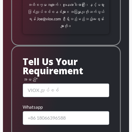
အထိစက္မႈအလျောက်၊လူနေသောဝါယာကြိုး၊နှင့်မပွား
ဖြစ်လျှပ်စစ်စနစ်များ။အကြှနျုပျကိုဆက်သွယ်
ရန်
Joe@viox.com
ဦးရှိသည်မည်သည့်မေးခွန်း
များကို။
Tell Us Your
Requirement
အမည်*
Whatsapp