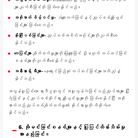
များ ပျက်စီးခြင်းကို ဖြစ်စေနိုင်သည်။
အစိုဓာတ် စိမ့်ဝင်မှု-
သံချေးတက်ခြင်းနှင့် လျှပ်စစ်ချို့ယွင်း
ခြင်းများ ဖြစ်စေသည်။
မိုးကြိုးပစ်ခြင်းများ-
လျှပ်စစ်အစိတ်အပိုင်းများကို ပျက်စီးစေ
နိုင်သည်။
လေပြင်းများ
ချိတ်ဆက်မှုများကို ဖြေလျော့ခြင်း သို့မဟုတ် တပ်ဆင်ခြင်း
စနစ်များကို ပျက်စီးစေနိုင်သည်။
အနီးနားရှိ မီးများ-
နေရောင်ခြည်သုံး တပ်ဆင်ခြင်းများအထိ ပျံ့နှံ့
နိုင်သည်။
အလွန်ပူပြင်းသော ရာသီဥတုတွင် အပူလွန်ကဲခြင်းသည် လျှပ်ကာများ ပြို
ကွဲခြင်းနှင့် လျှပ်စစ်ဆိုင်ရာ ချို့ယွင်းမှုများကို ဖြစ်စေနိုင်ပြီး အစို
ဓာတ်သည် လျှပ်စစ်ချိတ်ဆက်မှု၏ ခိုင်မာမှုကို ထိခိုက်စေ
နိုင်သည်။
6. အိုမင်းခြင်းစနစ်များနှင့် ပြုပြင်ထိန်းသိမ်းမှု
အားနည်းခြင်း။