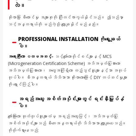
လဲ။
ဆိုလာပြား မီးလောင်မှု အများစုကို ကြိုတင်ကာကွယ်နိုင်သည်။ ဤသည်မှာ
သင့်အန္တရာယ်ကို မည်ကဲ့သို့ လျှော့ချနိုင်မည်နည်း။
PROFESSIONAL INSTALLATION ကိုရွေးချယ်
ပါ။
အရေးကြီးသော ပထမအဆင့်-
သင့်လျော်သောလိုင်စင်များနှင့် MCS
(Microgeneration Certification Scheme) အသိအမှတ်ပြုထားသော
အသိအမှတ်ပြုထားသော၊ အတွေ့အကြုံရှိသော ထည့်သွင်းသူများနှင့်သာ အလုပ်
လုပ်ပါ။ မီးအန္တရာယ် သိသိသာသာ တိုးလာသောကြောင့် DIY တပ်ဆင်မှုများ
ကို ရှောင်ကြဉ်ပါ။
အရည်အသွေး အစိတ်အပိုင်းများတွင် ရင်းနှီးမြှုပ်နှံ
ပါ။
ကျော်ကြားသော ထုတ်လုပ်သူများထံမှ အရည်အသွေးမြင့်၊ အသိအမှတ်ပြု
အစိတ်အပိုင်းများသည် မီးဘေးအန္တရာယ်ကို သိသိသာသာ လျှော့ချပေးသည်။
ကိုလိုက်ရှာနေသည်: