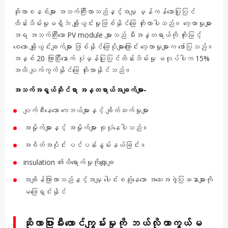
ဆိုလာစနစ်များ အသက်ကြီးလာသည်နှင့်အမျှ မှန်ကန်သောပြုပြင်
ထိန်းသိမ်းမှုမရှိဘဲ ချို့ယွင်းမှုဖြစ်နိုင်ခြေ တိုးလာပါသည်။ လေ့လာမှုများ
အရ အသက်ကြီးသော PV module များသည် မီးအန္တရာယ်ကို တိုးမြင့်
စေသော ချို့ယွင်းချက်များ ဖြစ်နိုင်ခြေပိုများကြောင်း လေ့လာမှုများက ဖော်ပြသည်။
အနှစ် 20 ကြာပြီးနောက် ပုံမှန်ပြုပြင်ထိန်းသိမ်းမှု မလုပ်ပါက 15%
အထိ ပျက်ကွက်နိုင်ခြေ တိုးလာနိုင်သည်။
အသက်အရွယ်ဆိုင်ရာ အန္တရာယ်အချက်များ-
ပျက်စီးနေသော ကေဘယ်များနှင့် ချိတ်ဆက်မှုများ
အမှိုက်များနှင့် အမှိုက်များ စုပုံနေပါသည်။
အစိတ်အပိုင်း ပင်ပန်းနွမ်းနယ်ခြင်း။
insulation ၏ထိရောက်မှုကိုလျှော့ချ
အချိန်ကြာလာသည်နှင့်အမျှ ပေါင်းစည်းနေသော အသေးအဖွဲပြဿနာများကို
မဖြေရှင်းနိုင်
ဆိုလာပြားမီးလောင်ကျွမ်းမှုကို ဘယ်လိုကာကွယ်မ