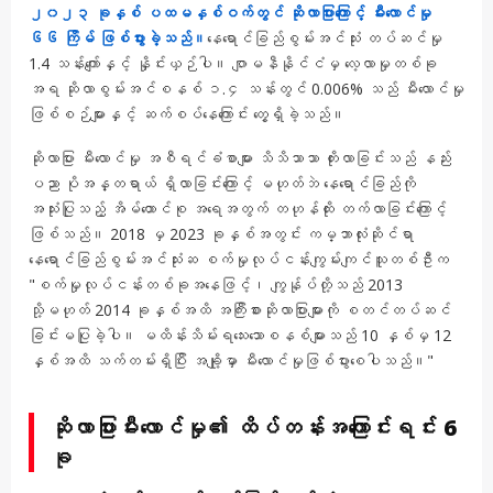
၂၀၂၃ ခုနှစ် ပထမနှစ်ဝက်တွင် ဆိုလာပြားကြောင့် မီးလောင်မှု
၆၆ ကြိမ် ဖြစ်ပွားခဲ့သည်။
နေရောင်ခြည်စွမ်းအင်သုံး တပ်ဆင်မှု
1.4 သန်းကျော်နှင့် နှိုင်းယှဉ်ပါ။ ဂျာမနီနိုင်ငံမှ လေ့လာမှုတစ်ခု
အရ ဆိုလာစွမ်းအင်စနစ် ၁.၄ သန်းတွင် 0.006% သည် မီးလောင်မှု
ဖြစ်စဉ်များနှင့် ဆက်စပ်နေကြောင်း တွေ့ရှိခဲ့သည်။
ဆိုလာပြား မီးလောင်မှု အစီရင်ခံစာများ သိသိသာသာ တိုးလာခြင်းသည် နည်း
ပညာ ပိုအန္တရာယ် ရှိလာခြင်းကြောင့် မဟုတ်ဘဲ နေရောင်ခြည်ကို
အသုံးပြုသည့် အိမ်ထောင်စု အရေအတွက် တဟုန်ထိုး တက်လာခြင်းကြောင့်
ဖြစ်သည်။ 2018 မှ 2023 ခုနှစ်အတွင်း ကမ္ဘာလုံးဆိုင်ရာ
နေရောင်ခြည်စွမ်းအင်သုံးဆ စက်မှုလုပ်ငန်းကျွမ်းကျင်သူတစ်ဦးက
"စက်မှုလုပ်ငန်းတစ်ခုအနေဖြင့်၊ ကျွန်ုပ်တို့သည် 2013
သို့မဟုတ် 2014 ခုနှစ်အထိ အကြီးစားဆိုလာပြားများကို စတင်တပ်ဆင်
ခြင်းမပြုခဲ့ပါ။ မထိန်းသိမ်းရသေးသောစနစ်များသည် 10 နှစ်မှ 12
နှစ်အထိ သက်တမ်းရှိပြီး အချို့မှာ မီးလောင်မှုဖြစ်ပွားစေပါသည်။"
ဆိုလာပြားမီးလောင်မှု၏ ထိပ်တန်းအကြောင်းရင်း 6
ခု