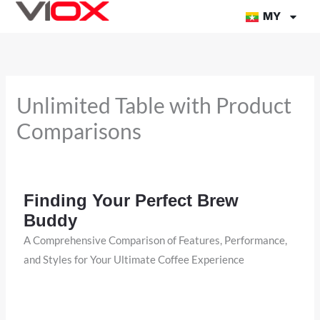
အကြောင်းအရာ
MY
သို့
တိုက်ရိုက်
သွား
ပါ။
Unlimited Table with Product
Comparisons
Finding Your Perfect Brew
Buddy
A Comprehensive Comparison of Features, Performance,
and Styles for Your Ultimate Coffee Experience