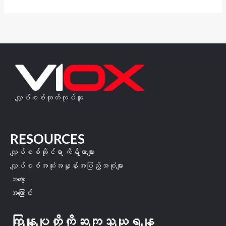
လျှပ်စစ်ထုတ်လုပ်သူ
RESOURCES
လျှပ်စစ်ဆိုင်ရာ ကိရိယာများ
လျှပ်စစ်အသုံးအနှုန်းအပြည့်အစုံများ
ဘလော့
အကြောင်း
ကြှနျုပျတို့ကိုဆကျသှယျရနျ