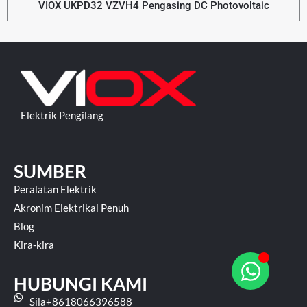
VIOX UKPD32 VZVH4 Pengasing DC Photovoltaic
Elektrik Pengilang
SUMBER
Peralatan Elektrik
Akronim Elektrikal Penuh
Blog
Kira-kira
HUBUNGI KAMI
Sila+8618066396588