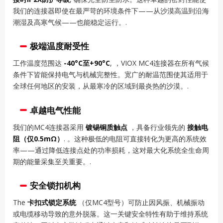
我们的连接器即使在最严苛的环境条件下——从沙漠高温到沿海
潮湿及高寒气候——也能稳定运行。.
极端温度耐受性
工作温度范围达
-40°C至+90°C
, ，VIOX MC4连接器在所有气候
条件下皆能保持电气与机械完整性。宽广的耐温范围使其适用于
全球任何地区的安装，从最寒冷的区域到最炎热的沙漠。.
卓越电气性能
我们的MC4连接器采用
镀锡铜质触点
，具备行业领先的
接触电
阻（仅0.5mΩ）
. 。这种极低的电阻可直接转化为更高的系统效
率——通过降低连接点处的功率损耗，这对最大化系统全生命周
期的能量采集至关重要。.
安全锁扣机构
The
卡扣式锁定系统
（仅MC4型号）可防止因风振、机械振动
或电缆移动导致的意外脱落。这一关键安全特性有助于维持系统