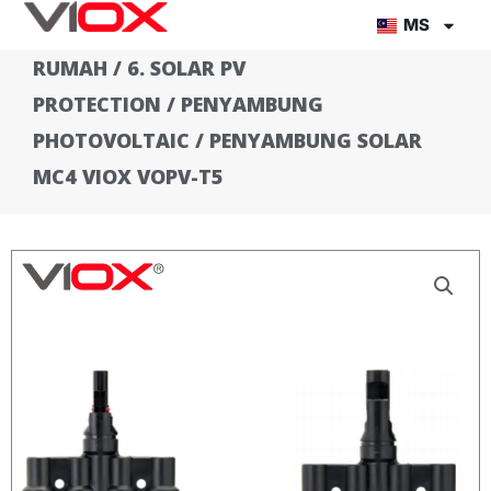
Lompat
MS
ke
RUMAH
/
6. SOLAR PV
kandungan
PROTECTION
/
PENYAMBUNG
PHOTOVOLTAIC
/ PENYAMBUNG SOLAR
MC4 VIOX VOPV-T5