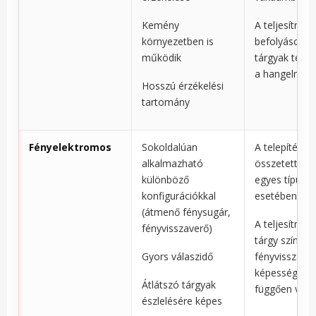
Kemény
A teljesítmén
környezetben is
befolyásolhat
működik
tárgyak textú
a hangelnyelé
Hosszú érzékelési
tartomány
Fényelektromos
Sokoldalúan
A telepítés
alkalmazható
összetettség
különböző
egyes típuso
konfigurációkkal
esetében
(átmenő fénysugár,
A teljesítmén
fényvisszaverő)
tárgy színétől
Gyors válaszidő
fényvisszave
képességétől
Átlátszó tárgyak
függően vált
észlelésére képes