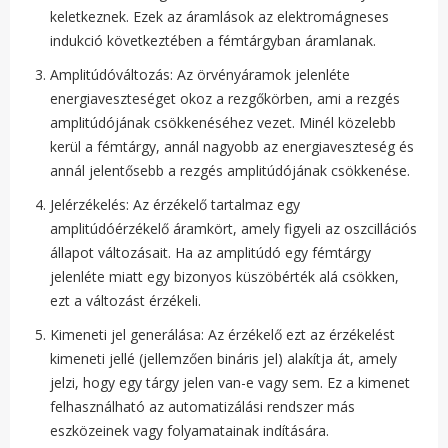
keletkeznek. Ezek az áramlások az elektromágneses
indukció következtében a fémtárgyban áramlanak.
Amplitúdóváltozás: Az örvényáramok jelenléte
energiaveszteséget okoz a rezgőkörben, ami a rezgés
amplitúdójának csökkenéséhez vezet. Minél közelebb
kerül a fémtárgy, annál nagyobb az energiaveszteség és
annál jelentősebb a rezgés amplitúdójának csökkenése.
Jelérzékelés: Az érzékelő tartalmaz egy
amplitúdóérzékelő áramkört, amely figyeli az oszcillációs
állapot változásait. Ha az amplitúdó egy fémtárgy
jelenléte miatt egy bizonyos küszöbérték alá csökken,
ezt a változást érzékeli.
Kimeneti jel generálása: Az érzékelő ezt az érzékelést
kimeneti jellé (jellemzően bináris jel) alakítja át, amely
jelzi, hogy egy tárgy jelen van-e vagy sem. Ez a kimenet
felhasználható az automatizálási rendszer más
eszközeinek vagy folyamatainak indítására.