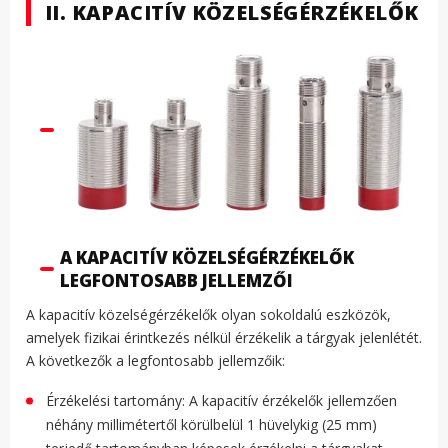
II. KAPACITÍV KÖZELSÉGÉRZÉKELŐK
A KAPACITÍV KÖZELSÉGÉRZÉKELŐK
LEGFONTOSABB JELLEMZŐI
A kapacitív közelségérzékelők olyan sokoldalú eszközök,
amelyek fizikai érintkezés nélkül érzékelik a tárgyak jelenlétét.
A következők a legfontosabb jellemzőik:
Érzékelési tartomány: A kapacitív érzékelők jellemzően
néhány millimétertől körülbelül 1 hüvelykig (25 mm)