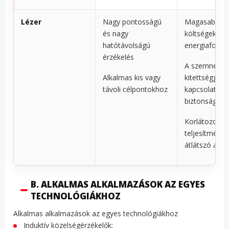
Lézer
Nagy pontosságú
Magasabb
és nagy
költségek és
hatótávolságú
energiafogya
érzékelés
A szemnek v
Alkalmas kis vagy
kitettséggel
távoli célpontokhoz
kapcsolatos
biztonsági a
Korlátozott
teljesítmény
átlátszó any
B. ALKALMAS ALKALMAZÁSOK AZ EGYES
TECHNOLÓGIÁKHOZ
Alkalmas alkalmazások az egyes technológiákhoz
Induktív közelségérzékelők: