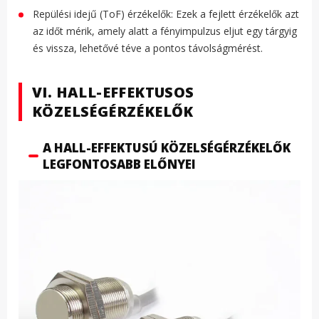
Repülési idejű (ToF) érzékelők: Ezek a fejlett érzékelők azt
az időt mérik, amely alatt a fényimpulzus eljut egy tárgyig
és vissza, lehetővé téve a pontos távolságmérést.
VI. HALL-EFFEKTUSOS
KÖZELSÉGÉRZÉKELŐK
A HALL-EFFEKTUSÚ KÖZELSÉGÉRZÉKELŐK
LEGFONTOSABB ELŐNYEI