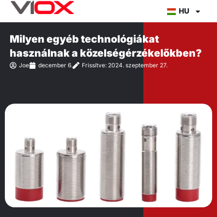
Ugrás
HU
a
tartalomra
Milyen egyéb technológiákat
használnak a közelségérzékelőkben?
Joe
december 6.
Frissítve: 2024. szeptember 27.