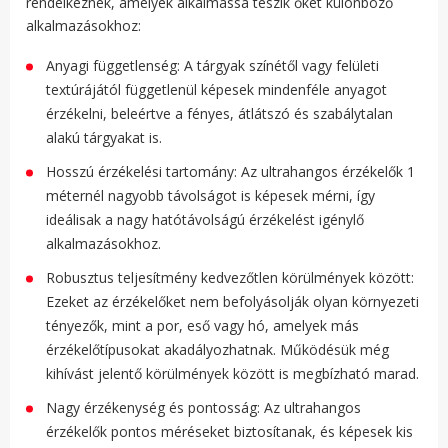
rendelkeznek, amelyek alkalmassá teszik őket különböző
alkalmazásokhoz:
Anyagi függetlenség: A tárgyak színétől vagy felületi
textúrájától függetlenül képesek mindenféle anyagot
érzékelni, beleértve a fényes, átlátszó és szabálytalan
alakú tárgyakat is.
Hosszú érzékelési tartomány: Az ultrahangos érzékelők 1
méternél nagyobb távolságot is képesek mérni, így
ideálisak a nagy hatótávolságú érzékelést igénylő
alkalmazásokhoz.
Robusztus teljesítmény kedvezőtlen körülmények között:
Ezeket az érzékelőket nem befolyásolják olyan környezeti
tényezők, mint a por, eső vagy hó, amelyek más
érzékelőtípusokat akadályozhatnak. Működésük még
kihívást jelentő körülmények között is megbízható marad.
Nagy érzékenység és pontosság: Az ultrahangos
érzékelők pontos méréseket biztosítanak, és képesek kis