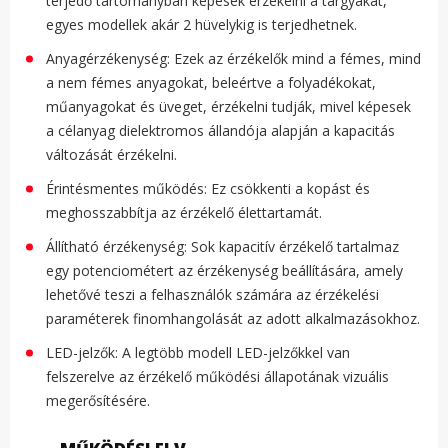
terjedő tartományban képesek érzékelni a tárgyakat,
egyes modellek akár 2 hüvelykig is terjedhetnek.
Anyagérzékenység: Ezek az érzékelők mind a fémes, mind
a nem fémes anyagokat, beleértve a folyadékokat,
műanyagokat és üveget, érzékelni tudják, mivel képesek
a célanyag dielektromos állandója alapján a kapacitás
változását érzékelni.
Érintésmentes működés: Ez csökkenti a kopást és
meghosszabbítja az érzékelő élettartamát.
Állítható érzékenység: Sok kapacitív érzékelő tartalmaz
egy potenciométert az érzékenység beállítására, amely
lehetővé teszi a felhasználók számára az érzékelési
paraméterek finomhangolását az adott alkalmazásokhoz.
LED-jelzők: A legtöbb modell LED-jelzőkkel van
felszerelve az érzékelő működési állapotának vizuális
megerősítésére.