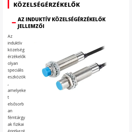
KÖZELSÉGÉRZÉKELŐK
AZ INDUKTÍV KÖZELSÉGÉRZÉKELŐK
JELLEMZŐI
Az
induktív
közelség
érzékelők
olyan
speciális
eszközök
,
amelyeke
t
elsősorb
an
fémtárgy
ak fizikai
érintkezé