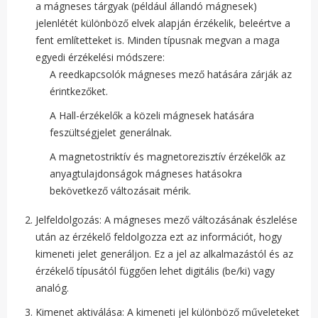
a mágneses tárgyak (például állandó mágnesek)
jelenlétét különböző elvek alapján érzékelik, beleértve a
fent említetteket is. Minden típusnak megvan a maga
egyedi érzékelési módszere:
A reedkapcsolók mágneses mező hatására zárják az
érintkezőket.
A Hall-érzékelők a közeli mágnesek hatására
feszültségjelet generálnak.
A magnetostriktív és magnetorezisztív érzékelők az
anyagtulajdonságok mágneses hatásokra
bekövetkező változásait mérik.
Jelfeldolgozás: A mágneses mező változásának észlelése
után az érzékelő feldolgozza ezt az információt, hogy
kimeneti jelet generáljon. Ez a jel az alkalmazástól és az
érzékelő típusától függően lehet digitális (be/ki) vagy
analóg.
Kimenet aktiválása: A kimeneti jel különböző műveleteket