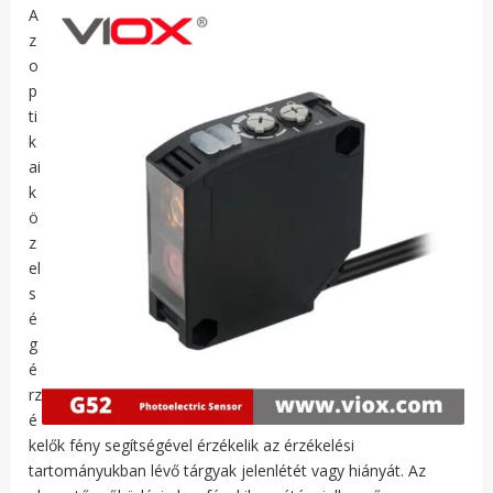
A
z
o
p
ti
k
ai
k
ö
z
el
s
é
g
é
rz
é
kelők fény segítségével érzékelik az érzékelési
tartományukban lévő tárgyak jelenlétét vagy hiányát. Az