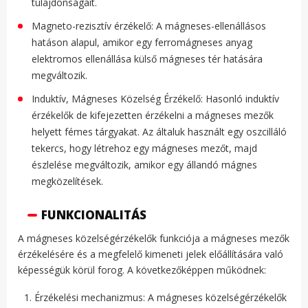
tulajdonságait.
Magneto-rezisztív érzékelő: A mágneses-ellenállásos
hatáson alapul, amikor egy ferromágneses anyag
elektromos ellenállása külső mágneses tér hatására
megváltozik.
Induktív, Mágneses Közelség Érzékelő: Hasonló induktív
érzékelők de kifejezetten érzékelni a mágneses mezők
helyett fémes tárgyakat. Az általuk használt egy oszcilláló
tekercs, hogy létrehoz egy mágneses mezőt, majd
észlelése megváltozik, amikor egy állandó mágnes
megközelítések.
FUNKCIONALITÁS
A mágneses közelségérzékelők funkciója a mágneses mezők
érzékelésére és a megfelelő kimeneti jelek előállítására való
képességük körül forog. A következőképpen működnek:
Érzékelési mechanizmus: A mágneses közelségérzékelők