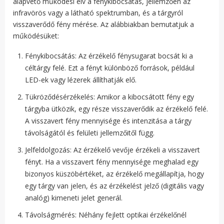
alapvető működési elv a fénykibocsátás, jellemzően az
infravörös vagy a látható spektrumban, és a tárgyról
visszaverődő fény mérése. Az alábbiakban bemutatjuk a
működésüket:
Fénykibocsátás: Az érzékelő fénysugarat bocsát ki a
céltárgy felé. Ezt a fényt különböző források, például
LED-ek vagy lézerek állíthatják elő.
Tükröződésérzékelés: Amikor a kibocsátott fény egy
tárgyba ütközik, egy része visszaverődik az érzékelő felé.
A visszavert fény mennyisége és intenzitása a tárgy
távolságától és felületi jellemzőitől függ.
Jelfeldolgozás: Az érzékelő vevője érzékeli a visszavert
fényt. Ha a visszavert fény mennyisége meghalad egy
bizonyos küszöbértéket, az érzékelő megállapítja, hogy
egy tárgy van jelen, és az érzékelést jelző (digitális vagy
analóg) kimeneti jelet generál.
Távolságmérés: Néhány fejlett optikai érzékelőnél