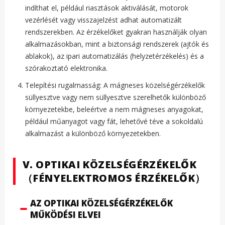
indíthat el, például riasztások aktiválását, motorok
vezérlését vagy visszajelzést adhat automatizált
rendszerekben. Az érzékelőket gyakran használják olyan
alkalmazásokban, mint a biztonsági rendszerek (ajtók és
ablakok), az ipari automatizálás (helyzetérzékelés) és a
szórakoztató elektronika.
Telepítési rugalmasság: A mágneses közelségérzékelők
süllyesztve vagy nem süllyesztve szerelhetők különböző
környezetekbe, beleértve a nem mágneses anyagokat,
például műanyagot vagy fát, lehetővé téve a sokoldalú
alkalmazást a különböző környezetekben.
V. OPTIKAI KÖZELSÉGÉRZÉKELŐK
（FÉNYELEKTROMOS ÉRZÉKELŐK）
AZ OPTIKAI KÖZELSÉGÉRZÉKELŐK
MŰKÖDÉSI ELVEI