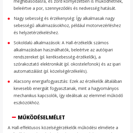
meghibásodásra, és zord környezetben is működhetnek,
beleértve a por, szennyeződés és nedvesség hatását.
Nagy sebesség és érzékenység: Így alkalmasak nagy
sebességű alkalmazásokhoz, például motorvezérléshez
és helyzetérzékeléshez.
Sokoldalú alkalmazások: A Hall-érzékelők számos
alkalmazásban használhatók, beleértve az autóipari
rendszereket (pl. keréksebesség-érzékelők), a
szórakoztató elektronikát (pl. okostelefonok) és az ipari
automatizálást (pl. közelségérzékelés).
Alacsony energiafogyasztás: Ezek az érzékelők általában
kevesebb energiát fogyasztanak, mint a hagyományos
mechanikus kapcsolók, így ideálisak az elemmel működő
eszközökhöz.
MŰKÖDÉSELMÉLET
A Hall-effektusos közelségérzékelők működési elmélete a