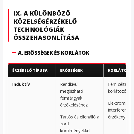
IX. A KÜLÖNBÖZŐ
KÖZELSÉGÉRZÉKELŐ
TECHNOLÓGIÁK
ÖSSZEHASONLÍTÁSA
A. ERŐSSÉGEK ÉS KORLÁTOK
ÉRZÉKELŐ TÍPUSA
ERŐSSÉGEK
KORLÁTOZÁ
Induktív
Rendkívül
Fém céltárgy
megbízható
korlátozódik
fémtárgyak
Elektromágn
érzékeléséhez
interferenciá
Tartós és ellenálló a
érzékeny
zord
körülményekkel