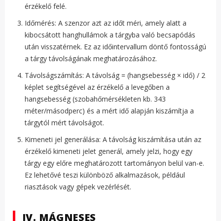
érzékelő felé.
Időmérés: A szenzor azt az időt méri, amely alatt a
kibocsátott hanghullámok a tárgyba való becsapódás
után visszatérnek. Ez az időintervallum döntő fontosságú
a tárgy távolságának meghatározásához.
Távolságszámítás: A távolság = (hangsebesség × idő) / 2
képlet segítségével az érzékelő a levegőben a
hangsebesség (szobahőmérsékleten kb. 343
méter/másodperc) és a mért idő alapján kiszámítja a
tárgytól mért távolságot.
Kimeneti jel generálása: A távolság kiszámítása után az
érzékelő kimeneti jelet generál, amely jelzi, hogy egy
tárgy egy előre meghatározott tartományon belül van-e.
Ez lehetővé teszi különböző alkalmazások, például
riasztások vagy gépek vezérlését.
IV. MÁGNESES