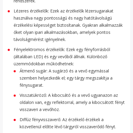
rendszerek.
Lézeres érzékelők: Ezek az érzékelők lézersugarakat
használva nagy pontosságú és nagy hatótávolságú
érzékelési képességet biztosítanak. Gyakran alkalmazzák
őket olyan ipari alkalmazásokban, amelyek pontos
távolságmérést igényelnek.
Fényelektromos érzékelők: Ezek egy fényforrásból
(általában LED) és egy vevőből állnak. Különböző
üzemmódokban működhetnek:
Átmenő sugár: A sugárzó és a vevő egymással
szemben helyezkedik el; egy tárgy megszakítja a
fénysugarat.
Visszatükröző: A kibocsátó és a vevő ugyanazon az
oldalon van, egy reflektorral, amely a kibocsátott fényt
visszaveri a vevőhöz.
Diffúz fényvisszaverő: Az érzékelő érzékeli a
közvetlenül előtte lévő tárgyról visszaverődő fényt.