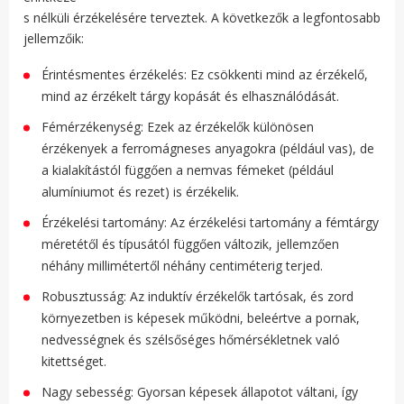
s nélküli érzékelésére terveztek. A következők a legfontosabb
jellemzőik:
Érintésmentes érzékelés: Ez csökkenti mind az érzékelő,
mind az érzékelt tárgy kopását és elhasználódását.
Fémérzékenység: Ezek az érzékelők különösen
érzékenyek a ferromágneses anyagokra (például vas), de
a kialakítástól függően a nemvas fémeket (például
alumíniumot és rezet) is érzékelik.
Érzékelési tartomány: Az érzékelési tartomány a fémtárgy
méretétől és típusától függően változik, jellemzően
néhány millimétertől néhány centiméterig terjed.
Robusztusság: Az induktív érzékelők tartósak, és zord
környezetben is képesek működni, beleértve a pornak,
nedvességnek és szélsőséges hőmérsékletnek való
kitettséget.
Nagy sebesség: Gyorsan képesek állapotot váltani, így