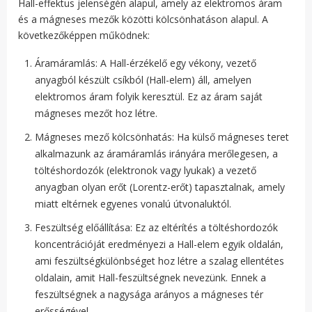
Hall-effektus jelenségén alapul, amely az elektromos áram
és a mágneses mezők közötti kölcsönhatáson alapul. A
következőképpen működnek:
Áramáramlás: A Hall-érzékelő egy vékony, vezető
anyagból készült csíkból (Hall-elem) áll, amelyen
elektromos áram folyik keresztül. Ez az áram saját
mágneses mezőt hoz létre.
Mágneses mező kölcsönhatás: Ha külső mágneses teret
alkalmazunk az áramáramlás irányára merőlegesen, a
töltéshordozók (elektronok vagy lyukak) a vezető
anyagban olyan erőt (Lorentz-erőt) tapasztalnak, amely
miatt eltérnek egyenes vonalú útvonaluktól.
Feszültség előállítása: Ez az eltérítés a töltéshordozók
koncentrációját eredményezi a Hall-elem egyik oldalán,
ami feszültségkülönbséget hoz létre a szalag ellentétes
oldalain, amit Hall-feszültségnek nevezünk. Ennek a
feszültségnek a nagysága arányos a mágneses tér
erősségével.