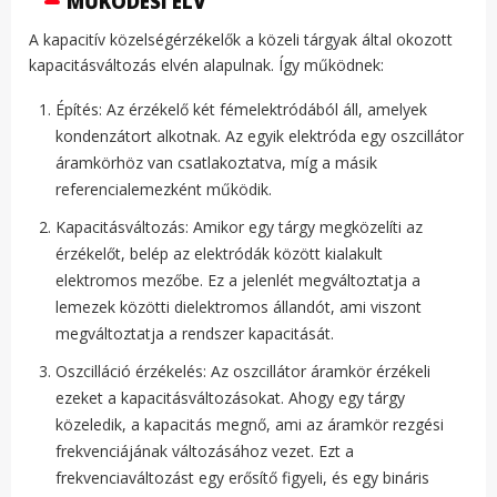
MŰKÖDÉSI ELV
A kapacitív közelségérzékelők a közeli tárgyak által okozott
kapacitásváltozás elvén alapulnak. Így működnek:
Építés: Az érzékelő két fémelektródából áll, amelyek
kondenzátort alkotnak. Az egyik elektróda egy oszcillátor
áramkörhöz van csatlakoztatva, míg a másik
referencialemezként működik.
Kapacitásváltozás: Amikor egy tárgy megközelíti az
érzékelőt, belép az elektródák között kialakult
elektromos mezőbe. Ez a jelenlét megváltoztatja a
lemezek közötti dielektromos állandót, ami viszont
megváltoztatja a rendszer kapacitását.
Oszcilláció érzékelés: Az oszcillátor áramkör érzékeli
ezeket a kapacitásváltozásokat. Ahogy egy tárgy
közeledik, a kapacitás megnő, ami az áramkör rezgési
frekvenciájának változásához vezet. Ezt a
frekvenciaváltozást egy erősítő figyeli, és egy bináris