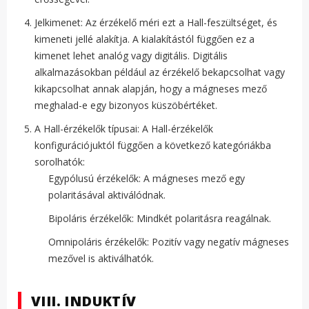
Jelkimenet: Az érzékelő méri ezt a Hall-feszültséget, és
kimeneti jellé alakítja. A kialakítástól függően ez a
kimenet lehet analóg vagy digitális. Digitális
alkalmazásokban például az érzékelő bekapcsolhat vagy
kikapcsolhat annak alapján, hogy a mágneses mező
meghalad-e egy bizonyos küszöbértéket.
A Hall-érzékelők típusai: A Hall-érzékelők
konfigurációjuktól függően a következő kategóriákba
sorolhatók:
Egypólusú érzékelők: A mágneses mező egy
polaritásával aktiválódnak.
Bipoláris érzékelők: Mindkét polaritásra reagálnak.
Omnipoláris érzékelők: Pozitív vagy negatív mágneses
mezővel is aktiválhatók.
VIII. INDUKTÍV