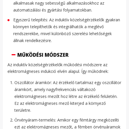
alkalmasak nagy sebességű alkalmazásokhoz az
automatizálási és gyártási folyamatokban.
Egyszerű telepítés: Az induktív közelségérzékelők gyakran
könnyen telepíthetők és integrálhatók a meglévő
rendszerekbe, mivel különböző szerelési lehetőségek
állnak rendelkezésre.
MŰKÖDÉSI MÓDSZER
Az induktív közelségérzékelők működési módszere az
elektromágneses indukció elvén alapul. Így működnek:
Oszcillátor áramkör: Az érzékelő tartalmaz egy oszcillátor
áramkört, amely nagyfrekvenciás váltakozó
elektromágneses mezőt hoz létre az érzékelő felületén.
Ez az elektromágneses mező kiterjed a környező
területre.
Örvényáram-termelés: Amikor egy fémtárgy megközelíti
ezt az elektromágneses mezőt, a fémben örvényáramok