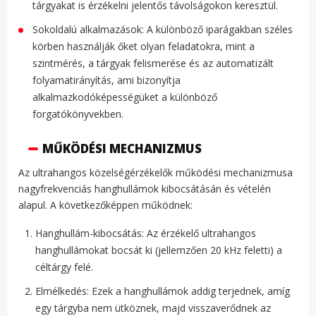
tárgyakat is érzékelni jelentős távolságokon keresztül.
Sokoldalú alkalmazások: A különböző iparágakban széles
körben használják őket olyan feladatokra, mint a
szintmérés, a tárgyak felismerése és az automatizált
folyamatirányítás, ami bizonyítja
alkalmazkodóképességüket a különböző
forgatókönyvekben.
MŰKÖDÉSI MECHANIZMUS
Az ultrahangos közelségérzékelők működési mechanizmusa
nagyfrekvenciás hanghullámok kibocsátásán és vételén
alapul. A következőképpen működnek:
Hanghullám-kibocsátás: Az érzékelő ultrahangos
hanghullámokat bocsát ki (jellemzően 20 kHz feletti) a
céltárgy felé.
Elmélkedés: Ezek a hanghullámok addig terjednek, amíg
egy tárgyba nem ütköznek, majd visszaverődnek az