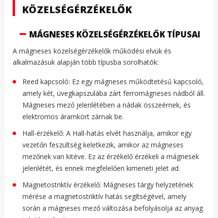
KÖZELSÉGÉRZÉKELŐK
MÁGNESES KÖZELSÉGÉRZÉKELŐK TÍPUSAI
A mágneses közelségérzékelők működési elvük és
alkalmazásuk alapján több típusba sorolhatók:
Reed kapcsoló: Ez egy mágneses működtetésű kapcsoló,
amely két, üvegkapszulába zárt ferromágneses nádból áll.
Mágneses mező jelenlétében a nádak összeérnek, és
elektromos áramkört zárnak be.
Hall-érzékelő: A Hall-hatás elvét használja, amikor egy
vezetőn feszültség keletkezik, amikor az mágneses
mezőnek van kitéve. Ez az érzékelő érzékeli a mágnesek
jelenlétét, és ennek megfelelően kimeneti jelet ad.
Magnetostriktív érzékelő: Mágneses tárgy helyzetének
mérése a magnetostriktív hatás segítségével, amely
során a mágneses mező változása befolyásolja az anyag