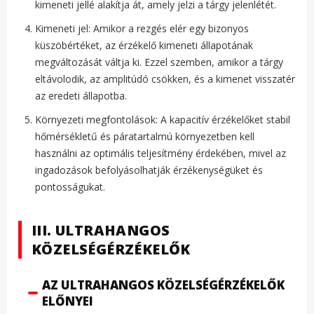
kimeneti jellé alakítja át, amely jelzi a tárgy jelenlétét.
Kimeneti jel: Amikor a rezgés elér egy bizonyos
küszöbértéket, az érzékelő kimeneti állapotának
megváltozását váltja ki. Ezzel szemben, amikor a tárgy
eltávolodik, az amplitúdó csökken, és a kimenet visszatér
az eredeti állapotba.
Környezeti megfontolások: A kapacitív érzékelőket stabil
hőmérsékletű és páratartalmú környezetben kell
használni az optimális teljesítmény érdekében, mivel az
ingadozások befolyásolhatják érzékenységüket és
pontosságukat.
III. ULTRAHANGOS
KÖZELSÉGÉRZÉKELŐK
AZ ULTRAHANGOS KÖZELSÉGÉRZÉKELŐK
ELŐNYEI