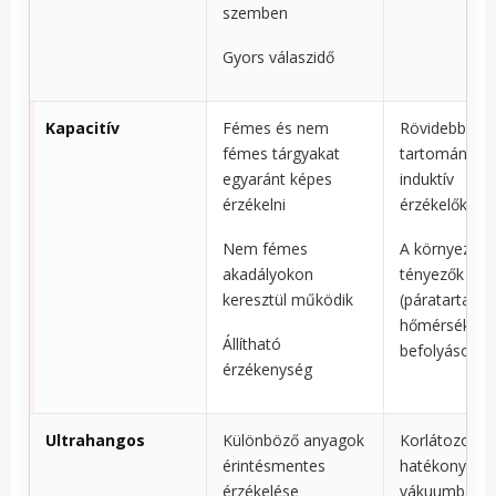
szemben
Gyors válaszidő
Kapacitív
Fémes és nem
Rövidebb érz
fémes tárgyakat
tartomány az
egyaránt képes
induktív
érzékelni
érzékelőkhöz
Nem fémes
A környezeti
akadályokon
tényezők
keresztül működik
(páratartalom
hőmérséklet)
Állítható
befolyásolják
érzékenység
Ultrahangos
Különböző anyagok
Korlátozott
érintésmentes
hatékonyság
érzékelése
vákuumban