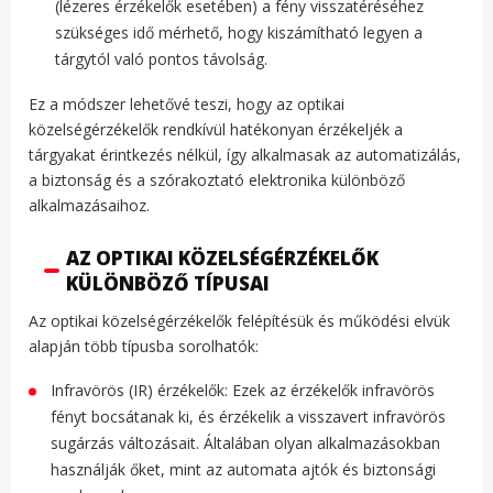
(lézeres érzékelők esetében) a fény visszatéréséhez
szükséges idő mérhető, hogy kiszámítható legyen a
tárgytól való pontos távolság.
Ez a módszer lehetővé teszi, hogy az optikai
közelségérzékelők rendkívül hatékonyan érzékeljék a
tárgyakat érintkezés nélkül, így alkalmasak az automatizálás,
a biztonság és a szórakoztató elektronika különböző
alkalmazásaihoz.
AZ OPTIKAI KÖZELSÉGÉRZÉKELŐK
KÜLÖNBÖZŐ TÍPUSAI
Az optikai közelségérzékelők felépítésük és működési elvük
alapján több típusba sorolhatók:
Infravörös (IR) érzékelők: Ezek az érzékelők infravörös
fényt bocsátanak ki, és érzékelik a visszavert infravörös
sugárzás változásait. Általában olyan alkalmazásokban
használják őket, mint az automata ajtók és biztonsági