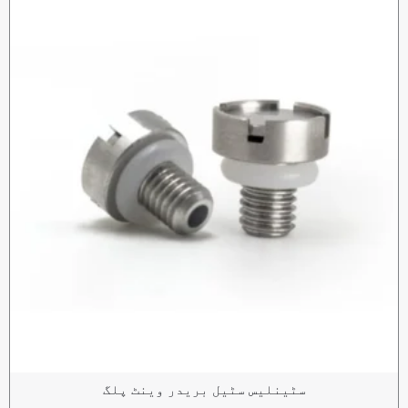
سٹینلیس سٹیل بریدر وینٹ پلگ