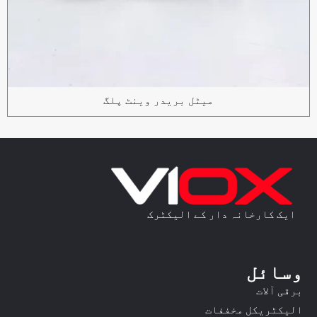
میٹل بریدر وینٹ پلگ
ایک کارخانہ دار کے الیکٹرک
وسائل
برقی آلات
الیکٹریکل مخففات