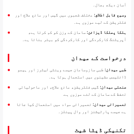
آسان دیکھ بھال۔
وسیع قابل اطلاق:
مختلف شعبوں میں گیس اور مائع علاج اور
فلٹریشن کے لیے موزوں ہے۔
ہلکا پھلکا ڈیزائن:
سامان کے وزن کو کم کرتا ہے،
آپریٹنگ کارکردگی اور کارکردگی کو بہتر بناتا ہے۔
درخواست کے میدان
طبی میدان:
طبی سازوسامان جیسے وینٹی لیٹرز اور ہیمو
ڈائلیسس مشینوں میں استعمال ہوتا ہے۔
صنعتی میدان:
گیس فلٹریشن، مائع علاج، اور ماحولیاتی
تحفظ کے سامان کے لئے موزوں ہے.
تعمیراتی میدان:
تعمیراتی مواد میں استعمال کیا جاتا
ہے جیسے پارٹیشنز اور وال پینلز۔
تکنیکی ڈیٹا شیٹ