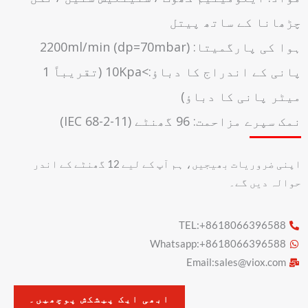
چڑھانا کے ساتھ پیتل
ہوا کی پارگمیتا: 2200ml/min (dp=70mbar)
پانی کے اندراج کا دباؤ:>10Kpa (تقریباً 1
میٹر پانی کا دباؤ)
نمک سپرے مزاحمت: 96 گھنٹے (IEC 68-2-11)
اپنی ضروریات بھیجیں، ہم آپ کے لیے 12 گھنٹے کے اندر
حوالہ دیں گے۔
TEL:+8618066396588
Whatsapp:+8618066396588
Email:
sales@viox.com
ابھی ایک پیشکش پوچھیں۔