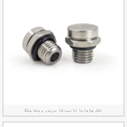
نکل چڑھایا تانبے کا بریدر وینٹ پلگ