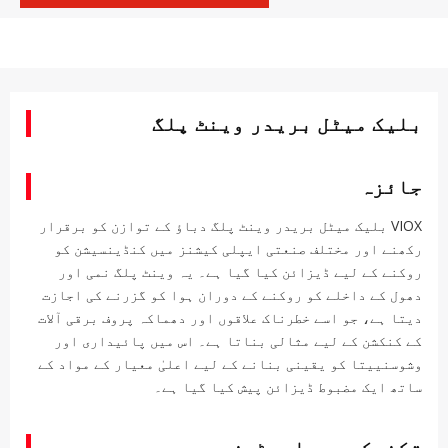
بلیک میٹل بریدر وینٹ پلگ
جائزہ
VIOX بلیک میٹل بریدر وینٹ پلگ دباؤ کے توازن کو برقرار
رکھنے اور مختلف صنعتی ایپلی کیشنز میں کنڈینسیشن کو
روکنے کے لیے ڈیزائن کیا گیا ہے۔ یہ وینٹ پلگ نمی اور
دھول کے داخلے کو روکنے کے دوران ہوا کو گزرنے کی اجازت
دیتا ہے، جو اسے خطرناک علاقوں اور دھماکہ پروف برقی آلات
کے کنکشن کے لیے مثالی بناتا ہے۔ اس میں پائیداری اور
وشوسنییتا کو یقینی بنانے کے لیے اعلیٰ معیار کے مواد کے
ساتھ ایک مضبوط ڈیزائن پیش کیا گیا ہے۔
تکنیکی پیرامیٹرز