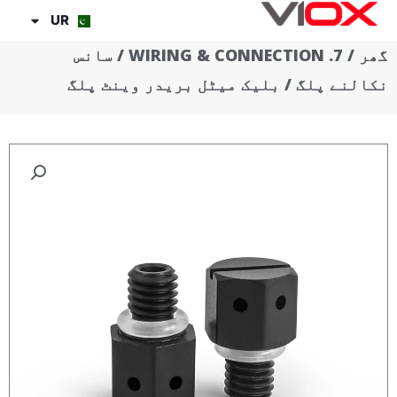
واد
UR
ر
گھر
/
7. WIRING & CONNECTION
/
سانس
ائیں۔
نکالنے پلگ
/ بلیک میٹل بریدر وینٹ پلگ