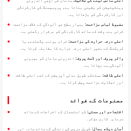
اعلی سانس لینے کی صلاحیت:
سامان کی اچھی اندرونی
وینٹیلیشن کو یقینی بناتا ہے، پروسیسنگ کی کارکردگی
اور کارکردگی کو بڑھاتا ہے۔
مضبوط لباس مزاحمت:
ہموار سطح جو آلودگی کے خلاف مزاحمت
کرتی ہے، وقت کے ساتھ کارکردگی کو برقرار رکھتی ہے۔
اعلی درجہ حرارت کی مزاحمت:
خراب ہونے، پگھلنے، یا
کریکنگ کے بغیر اعلی درجہ حرارت کا مقابلہ کرتا ہے۔
واٹر پروف اور ڈسٹ پروف:
اندرونی سامان کو بیرونی
آلودگی سے بچاتا ہے۔
اعلی طاقت:
مستحکم طویل مدتی آپریشن کے لئے اعلی طاقت
اور تھکاوٹ مزاحمت پیش کرتا ہے۔
مصنوعات کے فوائد
اقتصادی اور سستی:
کم استعمال کے اخراجات کے ساتھ
سرمایہ کاری مؤثر۔
آسان دیکھ بھال:
طویل سروس کی زندگی کے ساتھ سادہ اور