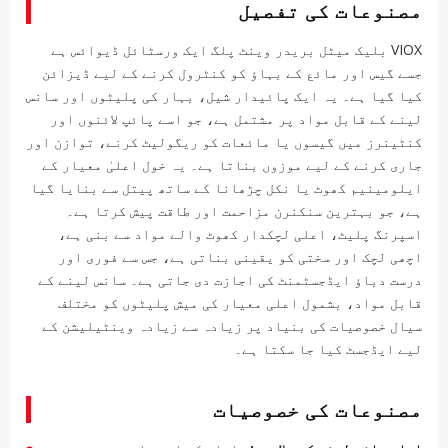
مصنوعات کی تفصیل
VIOX بلیک میٹل بریدر وینٹ پلگ ایک ورسٹائل ڈیوائس ہے
جسے گیس اور مائع کے بہاؤ کو کنٹرول کرنے کے لیے ڈیزائن
کیا گیا ہے۔ یہ ایک پائیدار شیل، بہار کی پلیٹوں اور سانس
لینے کے قابل مواد پر مشتمل ہے، جو اسے پائپ لائنوں اور
کنٹینرز میں گیسوں یا مائعات کو ریگولیٹ کرنے، توازن اور
جاری کرنے کے لیے موزوں بناتا ہے۔ یہ خول اعلیٰ معیار کے
ایلومینیم کھوٹ یا نکل چڑھانا کے ساتھ پیتل سے بنایا گیا
ہے، جو بہترین سنکنرن مزاحمت اور طاقت پیش کرتا ہے۔
اسپرنگ پلیٹ، اعلی لچکدار کھوٹ والے مواد سے بنی ہے،
اچھی لچک اور سختی کو یقینی بناتی ہے، جس سے فوری اور
درست دباؤ ایڈجسٹمنٹ کی اجازت دی جاتی ہے۔ سانس لینے کے
قابل مواد، بشمول اعلی معیار کی میش پلیٹوں کو مختلف
سیال خصوصیات کی بنیاد پر زیادہ سے زیادہ وینٹیلیشن کے
لیے ایڈجسٹ کیا جا سکتا ہے۔
مصنوعات کی خصوصیات