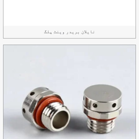
نایلان بریدر وینٹ پلگ