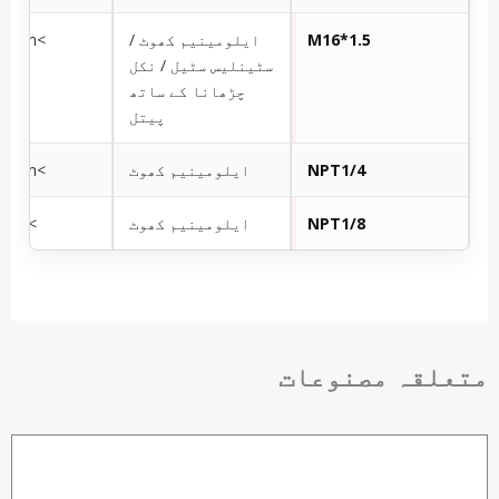
M16*1.5
ایلومینیم کھوٹ /
>3800ml/min
سٹینلیس سٹیل / نکل
چڑھانا کے ساتھ
پیتل
NPT1/4
ایلومینیم کھوٹ
>2150ml/min
NPT1/8
ایلومینیم کھوٹ
>700ml/min
متعلقہ مصنوعات