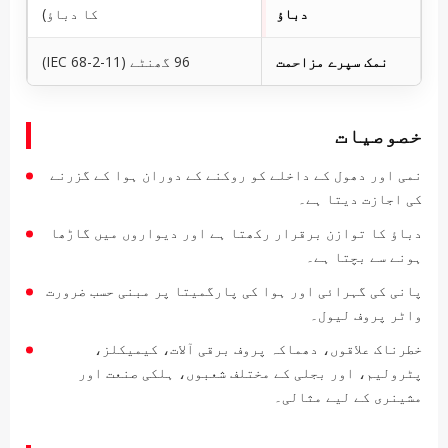
دباؤ
کا دباؤ)
نمک سپرے مزاحمت
96 گھنٹے (IEC 68-2-11)
خصوصیات
نمی اور دھول کے داخلے کو روکنے کے دوران ہوا کے گزرنے
کی اجازت دیتا ہے۔
دباؤ کا توازن برقرار رکھتا ہے اور دیواروں میں گاڑھا
ہونے سے بچتا ہے۔
پانی کی گہرائی اور ہوا کی پارگمیتا پر مبنی حسب ضرورت
واٹر پروف لیول۔
خطرناک علاقوں، دھماکہ پروف برقی آلات، کیمیکلز،
پٹرولیم، اور بجلی کے مختلف شعبوں، ہلکی صنعت اور
مشینری کے لیے مثالی۔