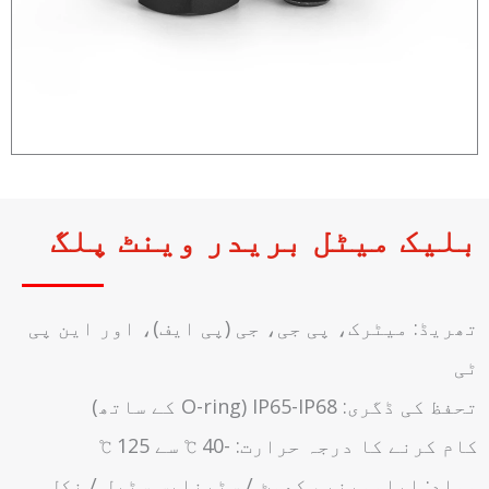
بلیک میٹل بریدر وینٹ پلگ
تھریڈ: میٹرک، پی جی، جی (پی ایف)، اور این پی
ٹی
تحفظ کی ڈگری: IP65-IP68 (O-ring کے ساتھ)
کام کرنے کا درجہ حرارت: -40 ℃ سے 125 ℃
مواد: ایلومینیم کھوٹ / سٹینلیس سٹیل / نکل