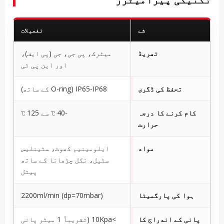
شے
تفصیلات
تھریڈ
میٹرک، پی جی، جی (پی ایف)،
اور این پی ٹی
تحفظ کی ڈگری
IP65-IP68 (O-ring کے ساتھ)
کام کرنے کا درجہ
-40 ℃ سے 125 ℃
حرارت
مواد
ایلومینیم کھوٹ، سٹینلیس
سٹیل، نکل چڑھانا کے ساتھ
پیتل
ہوا کی پارگمیتا
2200ml/min (dp=70mbar)
پانی کے اندراج کا
>10Kpa (تقریباً 1 میٹر پانی