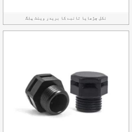
نکل چڑھایا تانبے کا بریدر وینٹ پلگ