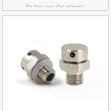
ایلومینیم مرکب بریدر وینٹ پلگ