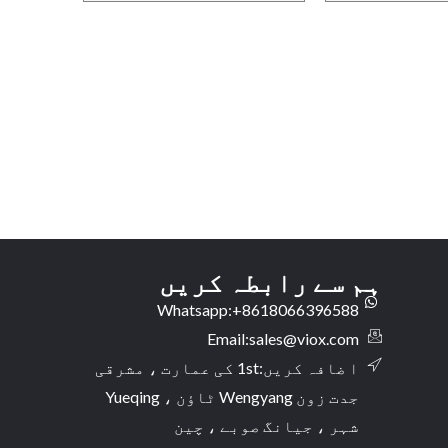
ہم سے رابطہ کریں
Whatsapp:+8618066396588
Email:
sales@viox.com
ا ضافہ کریں:1st کی عمارت ، مشرقی
جدت زون Wengyang ٹاؤن ، Yueqing
شہر ، جیانگ صوبے ، چین