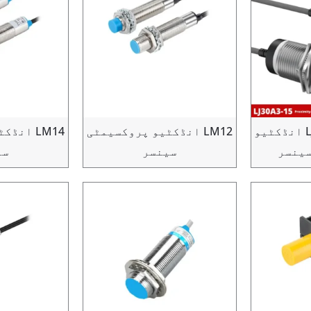
LJ30A3-15 NPN NC انڈکٹیو
LM12 انڈکٹیو پروکسیمٹی
LM14 ان
سینسر
سینسر
سی