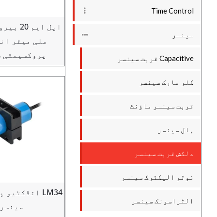
Time Control
سینسر
ملی میٹر ان
پروکسیمٹی 
Capacitive قربت سینسر
کلر مارک سینسر
قربت سینسر ماؤنٹ
ہال سینسر
دلکش قربت سینسر
فوٹو الیکٹرک سینسر
LM34 انڈکٹیو
الٹراسونک سینسر
سینسر