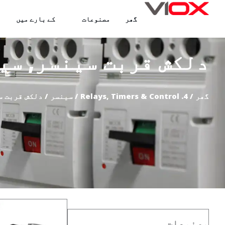
واد
گھر
مصنوعات
کے بارے میں
ر
ائیں۔
دلکش قربت سینسر
,
سی
گھر
/
4. Relays, Timers & Control
/
سینسر
/ دلکش قربت س
مصنوعات