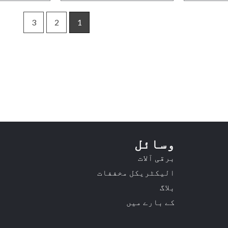
3
2
1
وسائل
برقی آلات
الیکٹریکل مخففات
بلاگ
کے بارے میں