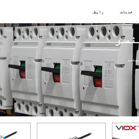
خدمات
رابطہ
نسر
ینسر