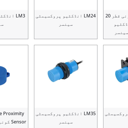
ایل ایم 20 بیرونی قطر 20
LM24 انڈکٹیو پروکسیمٹی
LM3 انڈ
ڈکٹیو
سینسر
سی
سینسر
 پروکسیمٹی
LM35 انڈکٹیو پروکسیمٹی
e Proximity
سینسر
Sensor کونیی کالم کی قسم