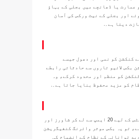
 عمارت یا ڈھانچے میں بجلی کے بہاؤ
ئے اور بجلی کے نیٹ ورکس کی آسان
زت دیتا ہے۔.
ے کنکشن کو نمی اور دھول جیسے
ن بکس لائیو تاروں سے حادثاتی رابطے
نکشن کو منظم اور محدود کرکے، وہ
ام کو مزید محفوظ بنایا جاتا ہے۔.
جنکشن بکس مخصوص بجلی کی ضروریات کو پورا کرنے کے لیے مختلف ایمپ ریٹنگ میں آتے ہیں، جو لائٹنگ سرکٹس کے لیے 20 ایمپ سے لے کر شاورز اور
انسٹال کیا جاتا ہے، تو یہ بکس موثر وائرنگ کنفیگریشن
ید توانائی کے نظام کے انضمام کی