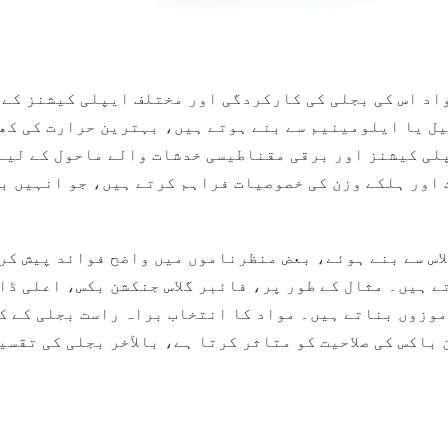
واد اس کی بجلی کی کارکردگی اور مختلف ایپلی کیشنز کے 
لی کیشنز اور برقی مقناطیسی خدشات والے ماحول کے لیے 
اور ہلکے وزن کی خصوصیات فراہم کرتے ہیں، جو انہیں ب
 بکس، جیسے کہ PVC یا فائبر گلاس سے بنے ہوئے، بعض منظرناموں میں واضح 
ے ہیں۔ مثال کے طور پر، فائبر گلاس جنکشن بکس، اعلی ڈ
موزوں بناتے ہیں۔ مواد کا انتخاب براہ راست بجلی کے ک
باکس کی صلاحیت کو متاثر کرتا ہے، بالآخر بجلی کی تقسی