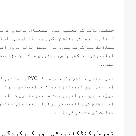
جنکشن باکس کی تعمیر میں استعمال ہونے والا م
شیلڈنگ پیش کرتے ہیں۔ یہ انہیں ہائی پاور ایپ
ایلومینیم جنکشن بکس، بہترین سنکنرن مزاحمت 
ہیں۔.
غیر دھاتی جنکشن
اور نمی اور کیمیکلز کے خلاف مزاحمت فراہم کرت
جوڑتے ہیں، جو انہیں سخت صنعتی ماحول کے لیے 
اور نظام کی سالمیت کو برقرار رکھنے کی جنکشن 
حفاظت کو متاثر کرتا ہے۔.
تھرمل کنڈکٹیویٹی اور کارکردگی