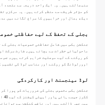
سنبھالتے ہیں۔ وہ ایک واحد ذریعہ سے متعدد آؤٹ
کو مؤثر طریقے سے منظم کرتے ہیں۔ یہ مرکزی تقس
دیکھ بھال اور خرابیوں کا سراغ لگانے میں مدد
بجلی کے تحفظ کے لیے حفاظتی خصوص
جنکشن بکس میں شامل حفاظتی خصوصیات بجلی کے ت
ماحولیاتی خطرات سے بچاتے ہیں، شارٹ سرکٹ اور 
کو روکنے کے لیے موصلیت فراہم کرتے ہیں، جس س
اوورلوڈنگ کو روکنے اور مناسب لوڈ کی تقسیم کو
لوڈ مینجمنٹ اور کارکردگی
ککر
میں حصہ ڈالتے ہیں اور ناقص کنکشن سے توانائی