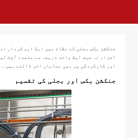
جنکشن بکس بجلی کے نظام میں ایک اہم کردار ادا
اجزاء نہ صرف ایک واحد ذریعہ سے متعدد آؤٹ لی
اور کارکردگی پر بھی نمایاں اثر ڈالتے ہیں۔.
جنکشن بکس اور بجلی کی تقسیم