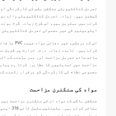
تھرمل کنڈکٹیویٹی جنکشن بکس کی کارکردگی اور 
کیشنز میں۔ زیادہ تھرمل کنڈکٹیویٹی والے مواد
کرنے میں بہترین ہیں، اس طرح زیادہ گرم ہونے ک
ایلومینیم کی غیر معمولی تھرمل کنڈکٹیویٹی اس
اس کے برعک
ساتھ ساتھ تھرمل مزاحمت اور عمر بڑھنے کے اثر
مزاحمت میں تبدیلیوں کا مظاہرہ کرتا ہے یہاں ت
مجموعی نظام کی کارکردگی کو برقرار رکھنے کے 
مواد کی سنکنرن مزاحمت
جنکشن باکس کے مواد ان کی سنکنرن مزاحمت میں ا
متاثر کر
جو اسے سخت ماحول جیسے نمکین پانی یا کیمیائی