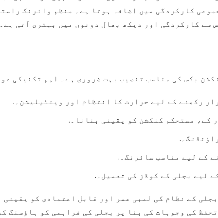
جموعی کارکردگی میں اضافہ ہوتا ہے۔ منظم وائرنگ راستو
 سے کارکردگی اور دیکھ بھال دونوں میں بہتری آتی ہے۔.
کشن بکس کی مناسب تنصیب بہت ضروری ہے۔ اہم تکنیکی عوا
ار رکھنے کے لیے حرارت کا انتظام اور وینٹیلیشن۔.
ر کے، مستحکم کنکشن کو یقینی بنانا۔.
اؤنڈنگ۔.
ے کے لیے مناسب سائزنگ۔.
 لیے بجلی کے کوڈز کی تعمیل۔.
بجلی کے نظام کی لمبی عمر اور قابل اعتمادی کو یقینی 
حفظ کی وجوہات کی بنا پر بجلی کی فراہمی کو ہاؤسنگ کر