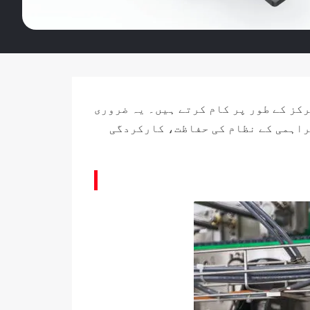
کز کے طور پر کام کرتے ہیں۔ یہ ضروری
فراہمی کے نظام کی حفاظت، کارکردگی