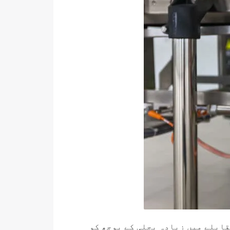
قابلے میں زیادہ بجلی کے بوجھ کو