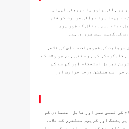
ر پر ہائی پاور یا بیرونی ایپلی
سے پیدا ہونے والی حرارت کو ختم
ول دیتے ہیں۔ مثال کے طور پر،
ت کی کھپت بہت ضروری ہے۔.
ں لیکن بہترین موصلیت کی خصوصیات سے اس کی تلافی
طویل عرصے تک رہنے سے بانڈنگ مواد جیسے SAC305 سولڈر کی تھرمل کارکردگی کم ہو سکتی ہے، جو وقت کے
رین تھرمل استحکام اور کم سے کم
، جو اسے جنکشن درجہ حرارت اور
م کی لمبی عمر اور قابل اعتمادی کو
 ہے، خاص طور پر پٹنگ اور کریوس سنکنرن کے خلاف،
ستحکام وقت کے ساتھ ساتھ دیکھ بھال