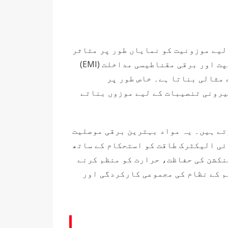
لیے موزونیت کو نمایاں طور پر متاثر
کرتا ہے۔ دھاتی جنکشن بکس، جو عام طور پر اسٹیل یا ایلومینیم سے بنے ہوتے ہیں، بہترین حرارت کی کھپت اور برقی مقناطیسی مداخلت (EMI)
مثالی بناتا ہے۔ خاص طور پر
یرونی تنصیبات کے لیے موزوں بناتے
فوائد پیش کرتے ہیں۔ یہ مواد بہترین برقی موصلیت
ائی الیکٹرک طاقت کو استحکام کے ساتھ
نکشن کی حفاظت، حرارت کو منظم کرنے
م کے نظام کی مجموعی کارکردگی اور