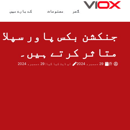
واد
گھر
مصنوعات
کے بارے میں
ر
ائیں۔
جنکشن بکس پاور سپلائ
متاثر کرتے ہیں۔
乔
29 دسمبر، 2024
اپ ڈیٹ کیا گیا: 29 دسمبر، 2024