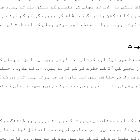
 لیٹس یا آلات تک بجلی کی تقسیم کو ممکن بناتے ہیں، جو
یم کا فنکشن وائرنگ کے نظام کی پیچیدگی کو کم کرتے ہو
 کرتے ہوئے زیادہ منظم اور موثر بجلی کے انتظام کی اجا
یات
حفظ میں ایک اہم کردار ادا کرتی ہیں۔ یہ اجزاء بجلی ک
بجلی کی آگ کے خطرے کو کم کرتے ہیں۔ اس کے علاوہ، جنکش
ے صارف کی حفاظت میں نمایاں اضافہ ہوتا ہے۔ تاروں کے ک
 یقینی بنانے میں بھی مدد کرتے ہیں، جس سے بجلی کے نظ
ز جیسے ہائی پاور ایپلی کیشنز کے لیے 40 ایمپ تک ہوتے ہیں۔ جب مناسب طریقے سے 
 کے نقصانات کو کم کرنے میں مدد کرتے ہیں۔ وہ قابل تجد