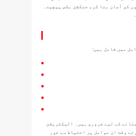
ں کو آسان بنا کر، جنکشن بکس پیچیدہ
مل میں شامل ہیں:
بنانے کے لیے ضروری ہیں۔ الیکٹریشن
تے وقت ان عوامل پر احتیاط سے غور