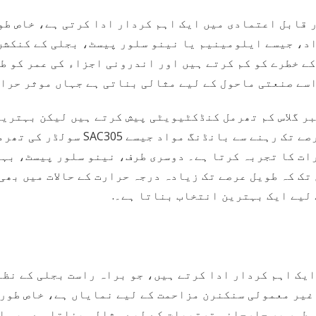
قابل اعتمادی میں ایک اہم کردار ادا کرتی ہے، خاص طو
، جیسے ایلومینیم یا نینو سلور پیسٹ، بجلی کے کنکشن 
ے خطرے کو کم کرتے ہیں اور اندرونی اجزاء کی عمر کو ط
ے صنعتی ماحول کے لیے مثالی بناتی ہے جہاں موثر حرار
س، غیر دھاتی مواد جیسے PVC یا فائبر گلاس کم تھرمل کنڈکٹیویٹی پیش کرتے ہی
کرتے ہیں۔ تاہم، زیادہ درجہ حرارت پر 
ات کا تجربہ کرتا ہے۔ دوسری طرف، نینو سلور پیسٹ، بہت
ک کہ طویل عرصے تک زیادہ درجہ حرارت کے حالات میں بھی
لیے ایک بہترین انتخاب بناتا ہے۔.
یک اہم کردار ادا کرتے ہیں، جو براہ راست بجلی کے نظا
تے ہیں۔ سٹینلیس سٹیل ٹائپ 316 اپنی غیر معمولی سنکنرن مزاحمت کے لیے نمایاں
 طور پر جارحانہ ترتیبات کے لیے مثالی بناتا ہے۔ یہ ا