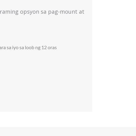
araming opsyon sa pag-mount at
a sa iyo sa loob ng 12 oras