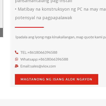
pansamantalang pag-install
• Matibay na konstruksyon ng PC na may m
potensyal na pagpapalawak
Ipadala ang iyong mga kinakailangan, mag-quote kami par
TEL:+8618066396588
Whatsapp:+8618066396588
Email:
sales@viox.com
MAGTANONG NG ISANG ALOK NGAYON