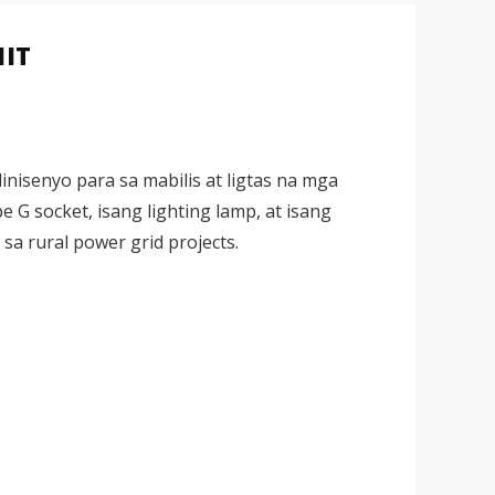
NIT
nisenyo para sa mabilis at ligtas na mga
e G socket, isang lighting lamp, at isang
sa rural power grid projects.