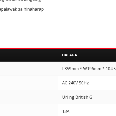
palawak sa hinaharap
HALAGA
L359mm * W196mm * 104.
AC 240V 50Hz
Uri ng British G
13A