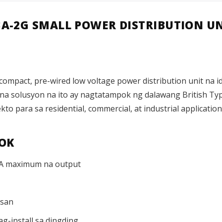
3A-2G SMALL POWER DISTRIBUTION U
mpact, pre-wired low voltage power distribution unit na idi
id na solusyon na ito ay nagtatampok ng dalawang British Typ
 para sa residential, commercial, at industrial application 
OK
3A maximum na output
asan
g-install sa dingding