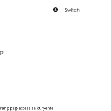
gs
garang pag-access sa kuryente