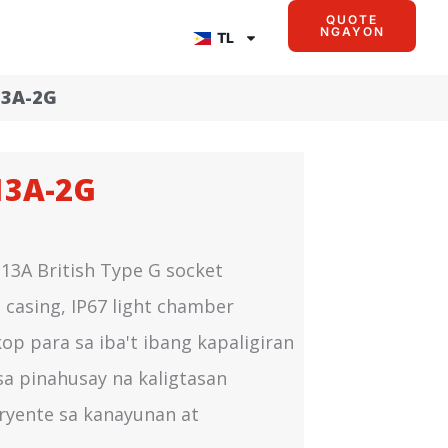
QUOTE
NGAYON
TL
13A-2G
13A-2G
13A British Type G socket
 casing, IP67 light chamber
p para sa iba't ibang kapaligiran
sa pinahusay na kaligtasan
ryente sa kanayunan at