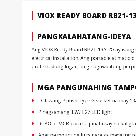
VIOX READY BOARD RB21-1
PANGKALAHATANG-IDEYA
Ang VIOX Ready Board RB21-13A-2G ay isang co
electrical installation. Ang portable at matip
protektadong lugar, na ginagawa itong perpekto
MGA PANGUNAHING TAMP
Dalawang British Type G socket na may 1
Pinagsamang 15W E27 LED light
RCBO at MCB para sa pinahusay na kaligt
Apat na mounting lugs para sa madaling pa