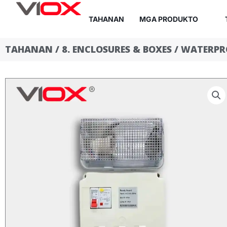
Lumaktaw
TAHANAN
MGA PRODUKTO
sa
nilalaman
TAHANAN
/
8. ENCLOSURES & BOXES
/
WATERPR