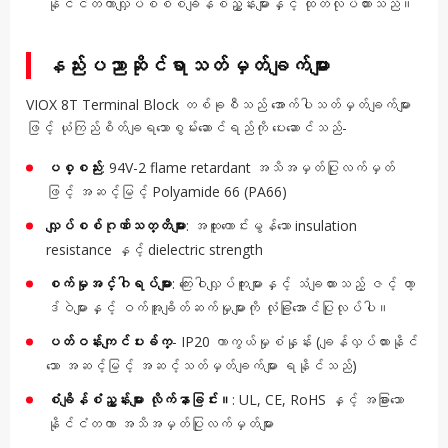
နိုင်ငံတကာလျှပ်စစ်စံချိန်စံညွှန်းများနှင့် ထုတ်လုပ်ထားသည်။
နည်းပညာဆိုင်ရာသတ်မှတ်ချက်များ
VIOX 8T Terminal Block တစ်ခုစီသည် အောက်ပါသတ်မှတ်ချက်များ
ဖြင့် ယုံကြည်စိတ်ချရသောစွမ်းဆောင်ရည်ကို ပေးဆောင်သည်-
ပစ္စည်း
: 94V-2 flame retardant အသိအမှတ်ပြုလက်မှတ်
ဖြင့် အဆင့်မြင့် Polyamide 66 (PA66)
လျှပ်စစ်ဂုဏ်သတ္တိများ
: အထူးကောင်းမွန်သော insulation
resistance နှင့် dielectric strength
စက်မှုအင်္ဂါရပ်များ
: ကြေးဝါလျှပ်ကူးများနှင့် သံချထားသည့် ဇင့် ဟာ့
ဒ်ဝဲများနှင့် ဝက်အူချိတ်ဆက်မှုများကို လုံခြုံအောင်ပြုလုပ်ပါ။
ပတ်ဝန်းကျင်ပးခ်က္
- IP20 ကာကွယ်မှုစံနှုန်း (ချန်လှပ်ထားနိုင်
သော အဆင့်မြင့် အဆင့်သတ်မှတ်ချက်များ ရနိုင်သည်)
စံချိန်စံညွှန်းများ လိုက်နာခြင်း။
: UL, CE, RoHS နှင့် အခြားသော
နိုင်ငံတကာ အသိအမှတ်ပြုလက်မှတ်များ