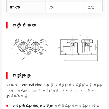
8T-70
70
272
အတိုင်းအတာ
အသုံးချမှု
VIOX 8T Terminal Blocks များကို စက်မှုလုပ်ငန်းမျိုးစုံနှင့် အသုံးချ
ပရိုဂရမ်များတစ်လျှောက် စွယ်စုံရနိုင်စေရန် အင်ဂျင်နီယာ
ချုပ်ထားပါသည်။
စက်မှုထိန်းချုပ်ရေးစနစ်များ
: စက်ထိန်းချုပ်အကန့်များ၊ မော်တာ