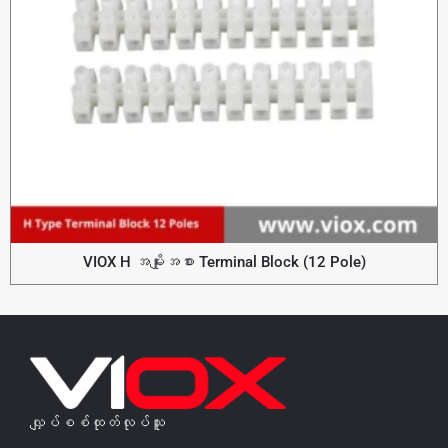
VIOX H အမျိုးအစား Terminal Block (12 Pole)
လျှပ်စစ်ထုတ်လုပ်သူ