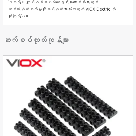
ပါသည်။ လျှပ်စစ်အပလီကေးရှင်းများတောင်းဆိုရာတွင်
သင်၏ချိတ်ဆက်မှုလိုအပ်ချက်အားလုံးအတွက် VIOX Electric ကို
ယုံကြည်ပါ။
ဆက်စပ်ထုတ်ကုန်များ