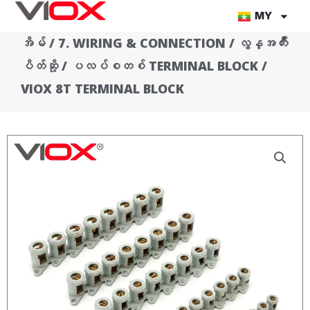
အကြောင်းအရာ
MY
သို့
အိမ်
/
7. WIRING & CONNECTION
/
လွန္အက်ိဳး
တိုက်ရိုက်
ပိတ်ဆို့
/
ပလပ်စတစ် TERMINAL BLOCK
/
သွား
ပါ။
VIOX 8T TERMINAL BLOCK