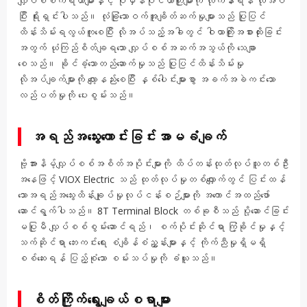
လျှပ်စစ်ကိရိယာများနှင့် ပုံမှန်ဝိုင်ယာကြိုးများကို လိုက်နာရန် လိုအပ်
ပြီး ရိုးရှင်းပါသည်။ လုံခြုံသောဝက်အူချိတ်ဆက်မှုများသည် ပြုပြင်
ထိန်းသိမ်းရလွယ်ကူစေပြီး လိုအပ်သည့်အခါတွင် ဝါယာကြိုးအစားထိုးခြင်း
အတွက် ယုံကြည်စိတ်ချရသော လျှပ်စစ်အဆက်အသွယ်ကို သေချာ
စေသည်။ ခိုင်ခံ့သောတည်ဆောက်မှုသည် ပြုပြင်ထိန်းသိမ်းမှု
လိုအပ်ချက်များကို လျော့နည်းစေပြီး နှစ်ပေါင်းများစွာ အခက်အခဲကင်းသော
လည်ပတ်မှုကို ပေးစွမ်းသည်။
အရည်အသွေးကောင်းခြင်းအာမခံချက်
ဗို့အားနိမ့်လျှပ်စစ်အစိတ်အပိုင်းများကို ထိပ်တန်းထုတ်လုပ်သူတစ်ဦး
အနေဖြင့် VIOX Electric သည် ထုတ်လုပ်မှုတစ်လျှောက်တွင် ပြင်းထန်
သောအရည်အသွေးထိန်းချုပ်မှုလုပ်ငန်းစဉ်များကို အကောင်အထည်ဖော်
ဆောင်ရွက်ပါသည်။ 8T Terminal Block တစ်ခုစီသည် ပို့ဆောင်ခြင်း
မပြုမီ လျှပ်စစ်စွမ်းဆောင်ရည်၊ စက်ပိုင်းဆိုင်ရာ ကြံ့ခိုင်မှုနှင့်
သက်ဆိုင်ရာ ဘေးကင်းရေး စံချိန်စံညွှန်းများနှင့် ကိုက်ညီမှုရှိမရှိ
စစ်ဆေးရန် ပြည့်စုံသော စမ်းသပ်မှုကို ခံယူသည်။
စိတ်ကြိုက်ရွေးချယ်စရာများ