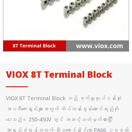
VIOX 8T Terminal Block
VIOX 8T Terminal Block သည် စက်မှုလုပ်ငန်းသုံး
အပလီကေးရှင်းများအတွက် ထိပ်တန်းစွမ်းဆောင်ရည်ကို
ပေးသည်။ 250-450V တွင် အဆင့်သတ်မှတ်ထားပြီး
တာရှည်ခံရန်အတွက် မီးမလောင်နိုင်သော PA66 ပစ္စည်း