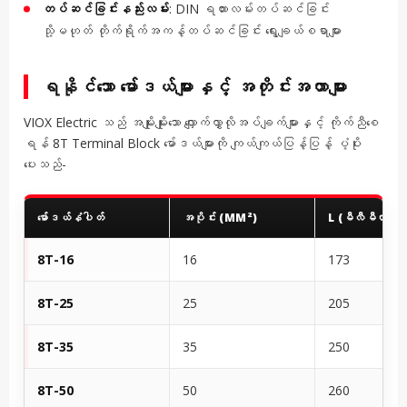
တပ်ဆင်ခြင်းနည်းလမ်း
: DIN ရထားလမ်းတပ်ဆင်ခြင်း
သို့မဟုတ် တိုက်ရိုက်အကန့်တပ်ဆင်ခြင်း ရွေးချယ်စရာများ
ရနိုင်သော မော်ဒယ်များနှင့် အတိုင်းအတာများ
VIOX Electric သည် အမျိုးမျိုးသော လျှောက်လွှာလိုအပ်ချက်များနှင့် ကိုက်ညီစေ
ရန် 8T Terminal Block မော်ဒယ်များကို ကျယ်ကျယ်ပြန့်ပြန့် ပံ့ပိုး
ပေးသည်-
မော်ဒယ်နံပါတ်
အပိုင်း (MM²)
L (မီလီမီတာ)
8T-16
16
173
8T-25
25
205
8T-35
35
250
8T-50
50
260