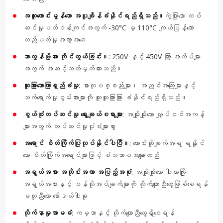
အထူးကောင်းမွန်သော အပူချိန်ခံနိုင်ရည်ရှိသည်။
ကွဲပြားသော တပ်
ဆင်မှုပတ်ဝန်းကျင်အတွက် -30°C မှ 110°C ကျယ်ပြန့်သော
လည်ပတ်မှုအကွာအဝေး
သာလွန်ဗို့အား ကိုင်တွယ်ခြင်း။
: 250V နှင့် 450V ကြား အက်ပ်များ
အတွက် အဆင့်သတ်မှတ်ထားသည်။
ထူးခြားသောကြာရှည်ခံမှု
: ဓာတုပစ္စည်းများ၊ အညစ်အကြေးများနှင့်
သက်ရောက်မှုစွမ်းအားများကို ထူးထူးခြားခြား ခံနိုင်ရည်ရှိသည်။
စွယ်စုံတပ်ဆင်မှု ရွေးချယ်စရာများ
: အမျိုးမျိုးသော လျှပ်စစ်အကန့်
များအတွက် တပ်ဆင်မှုပုံစံများစွာ
အရောင် စိတ်ကြိုက်ပြုလုပ်နိုင်ပါပြီ။
: တောင်းဆိုချက်အရ ရနိုင်
သော စိတ်ကြိုက်အရောင်များဖြင့် စံသဘာဝအချောထည်
အရွယ်အစား အတိုင်းအတာ အပြည့်အစုံ
: အမျိုးမျိုးသော ဝါယာကြိုး
အရွယ်အစားနှင့် ဝန်လိုအပ်ချက်များကို လိုက်လျောညီထွေဖြစ်စေရန်
မတူညီသော မော်ဒယ်ငါးခု
လိုက်နာမှုအာမခံ
: ကမ္ဘာနှင့် လိုက်လျောညီထွေရှိစေရန်