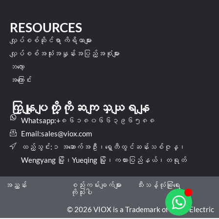
RESOURCES
လျှပ်စစ်ဆိုင်ရာ ကိရိယာများ
လျှပ်စစ်အသုံးအနှုန်းအပြည့်အစုံများ
ဘလော့
အကြောင်း
ကြှနျုပျတို့ကိုဆကျသှယျရနျ
Whatsapp:+၈၆၁၈၀၆၆၃၉၆၅၈၈
Email:
sales@viox.com
ထည့်သွင်း:၁ အဆောက်အဦး၊ရှေ့တီထွင်ဆန်းသစ်ဇုန္၊
Wengyang မြို့၊Yueqing မြို့၊ကယားပြည်နယ်၊တရုတ်
အညွှန်း
စည်းကမ်းချက်များ
သီးသန့်လုံခြုံရေး
ကိုသုံးပါ
© 2026 VIOX is a Trademark of VIOX Electric