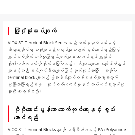
ခြုံငုံသုံးသပ်ချက်
VIOX 8T Terminal Block Series သည် စက်မှုလုပ်ငန်းနှင့်
စီးပွားရေးဆိုင်ရာ အသုံးချပရိုဂရမ်များအတွက် စွမ်းဆောင်ရည်မြင့်
လျှပ်စစ်ချိတ်ဆက်မှုဖြေရှင်းချက်များအား ပေးအပ်ရန် ကျွန်ုပ်
တို့၏ကတိကဝတ်ကို ကိုယ်စားပြုပါသည်။ တိကျသေချာသော စံချိန်စံညွှန်း
များနှင့်အညီ အင်ဂျင်နီယာချုပ်ဖြင့် ထုတ်လုပ်ထားပြီး၊ အဆိုပါ
terminal block များသည် ဗို့အားနိမ့်လျှပ်စစ်စနစ်များစွာအတွက်
ထူးခြားသောကြာရှည်ခံမှု၊ လျှပ်စစ်ဘေးကင်းမှုနှင့် တပ်ဆင်ရလွယ်ကူ
မှုကို ပေးစွမ်းသည်။
ပိုမိုကောင်းမွန်သော ဆောက်လုပ်ရေးနှင့် စွမ်း
ဆောင်ရည်
VIOX 8T Terminal Blocks များကို ပရီမီယံအဆင့် PA (Polyamide