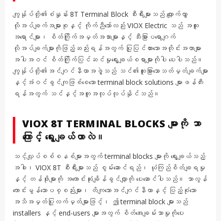
ကျွန်ုပ်တို့၏စံနှုန်း 8T Terminal Block စီးရီးများသည် လျှောက်လွှာ
လိုအပ်ချက်အများစုနှင့် ကိုက်ညီသော်လည်း VIOX Electric သည် အထူး
အရောင်များ၊ စိတ်ကြိုက်အမှတ်အသားများနှင့် သီးခြားပရောဂျက်
လိုအပ်ချက်များကိုဖြည့်ဆည်းရန်အတွက် ပြုပြင်ထားသောအတိုင်းအတာများ
အပါအဝင် စိတ်ကြိုက်ပြင်ဆင်မှုရွေးချယ်စရာများကိုပါ ပေးပါသည်။
ကျွန်ုပ်တို့၏အင်ဂျင်နီယာအဖွဲ့သည် သင်၏ထူးခြားသောသတ်မှတ်ချက်များ
နှင့်အံဝင်ခွင်ကျဖြစ်စေသော terminal block solutions များဖန်တီး
ရန်အတွက် သင်နှင့်အတူအလုပ်လုပ်နိုင်သည်။
VIOX 8T TERMINAL BLOCKS များကို ဘာ
ကြောင့် ရွေးချယ်တာလဲ။
သင့်လျှပ်စစ်စနစ်များအတွက် terminal blocks များကို ရွေးချယ်သည့်
အခါ၊ VIOX 8T စီးရီးများသည် စွမ်းဆောင်ရည်၊ ယုံကြည်စိတ်ချရမှု
နှင့် တန်ဖိုးများကို အကောင်းဆုံးချိန်ခွင်လျှာကို ပေးဆောင်ပါသည်။ သာလွန်
ကောင်းမွန်သောပစ္စည်းများ၊ တိကျသောအင်ဂျင်နီယာနှင့် ပြည့်စုံသော
အသိအမှတ်ပြုလက်မှတ်များဖြင့်၊ ဤ terminal block များသည်
installers နှင့် end-users များအတွက် စိတ်အေးချမ်းသာမှုကိုပေး