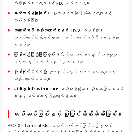
ထိန်းချုပ်စင်တာများနှင့် PLC တပ်ဆင်မှုများ
ဓာတ်အားဖြန့်ဖြူးခြင်း။
: ဗို့အားနည်းသော ဖြန့်ဖြူးရေးဘုတ်များနှင့်
လျှပ်စစ်ပြားများ
အဆောက်အဦ အလိုအလျောက်စနစ်
- HVAC စနစ်များ၊
အလင်းရောင်ထိန်းချုပ်မှုများ၊ နှင့် အဆောက်အဦစီမံခန့်ခွဲမှု
စနစ်များ
ပြန်လည်ပြည့်ဖြိုးမြဲစွမ်းအင်
: ဆိုလာ အင်ဗာတာ ချိတ်ဆက်မှုများ
နှင့် လေစွမ်းအင် ထိန်းချုပ်မှု စနစ်များ
ကုန်ထုတ်ပစ္စည်း
: ထုတ်လုပ်မှုလိုင်း စက်ယန္တရားများနှင့်
အလိုအလျောက်စနစ်များ
Utility Infrastructure
: ဓာတ်အားခွဲရုံများ၊ တိုင်းတာခြင်းစနစ်
များနှင့် ဓာတ်အားစောင့်ကြည့်ရေးကိရိယာများ
တပ်ဆင်ခြင်းနှင့် ပြုပြင်ထိန်းသိမ်းခြင်း။
VIOX 8T Terminal Blocks များကို တပ်ဆင်ခြင်းသည် ပုံမှန်