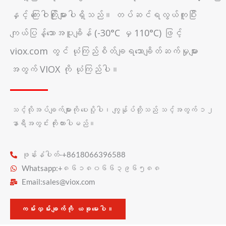
နှင့် ကြေးဝါကြိုးများပါရှိသည်။ တပ်ဆင်ရလွယ်ကူပြီး
ကျယ်ပြန့်သောအပူချိန် (-30°C မှ 110°C) ဖြင့်
viox.com တွင် ယုံကြည်စိတ်ချရသောချိတ်ဆက်မှုများ
အတွက် VIOX ကို ယုံကြည်ပါ။
သင့်လိုအပ်ချက်များကို ပေးပို့ပါ၊ ကျွန်ုပ်တို့သည် သင့်အတွက် ၁၂
နာရီအတွင်း ကိုးကားပါမည်။
ဖုန်းနံပါတ်-+8618066396588
Whatsapp:+၈၆၁၈၀၆၆၃၉၆၅၈၈
Email:
sales@viox.com
ကမ်းလှမ်းချက်ကို ယခုမေးပါ။