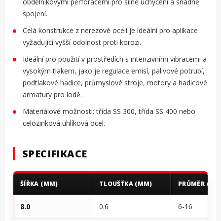
obdélníkovými perforacemi pro silné uchycení a snadné
spojení.
Celá konstrukce z nerezové oceli je ideální pro aplikace
vyžadující vyšší odolnost proti korozi.
Ideální pro použití v prostředích s intenzivními vibracemi a
vysokým tlakem, jako je regulace emisí, palivové potrubí,
podtlakové hadice, průmyslové stroje, motory a hadicové
armatury pro lodě.
Materiálové možnosti: třída SS 300, třída SS 400 nebo
celozinková uhlíková ocel.
SPECIFIKACE
ŠÍŘKA (MM)
TLOUŠŤKA (MM)
PRŮMĚR (MM
8.0
0.6
6-16