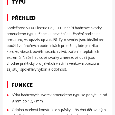
TYPU
PŘEHLED
Společnost VIOX Electric Co., LTD. nabízí hadicové svorky
amerického typu určené k upevnění a utěsnění hadice na
armaturu, vstup/výstup a další. Tyto svorky jsou ideální pro
použití v náročných podmínkách prostředí, kde je riziko
koroze, vibrací, povětrnostních vlivů, záření a teplotních
extrémů. Naše hadicové svorky z nerezové oceli jsou
vhodné prakticky pro jakékoli vnitřní i venkovní použití a
zajišťují spolehlivý výkon a odolnost.
FUNKCE
Šířka hadicových svorek amerického typu se pohybuje od
8 mm do 12,7 mm.
Odolná ocelová konstrukce s pásky s čistými děrovanými